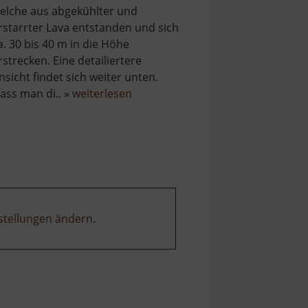
elche aus abgekühlter und
rstarrter Lava entstanden und sich
a. 30 bis 40 m in die Höhe
rstrecken. Eine detailiertere
nsicht findet sich weiter unten.
über
ass man di.. »
weiterlesen
perre
Scheibenberg
stellungen ändern
.