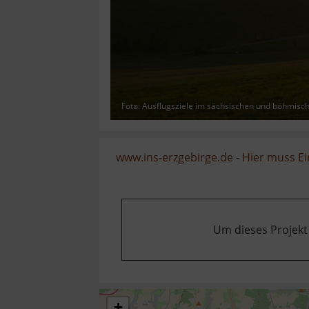
Foto: Ausflugsziele im sächsischen und böhmisc
www.ins-erzgebirge.de
-
Hier muss Ei
Um dieses Projekt
+