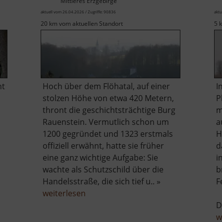
Mittleres Erzgebirge
aktuell vom 26.04.2026 / Zugriffe: 90836
aktu
20 km vom aktuellen Standort
5 
ht
Hoch über dem Flöhatal, auf einer
I
stolzen Höhe von etwa 420 Metern,
P
thront die geschichtsträchtige Burg
m
Rauenstein. Vermutlich schon um
a
1200 gegründet und 1323 erstmals
H
offiziell erwähnt, hatte sie früher
d
eine ganz wichtige Aufgabe: Sie
i
wachte als Schutzschild über die
b
Handelsstraße, die sich tief u.. »
F
über
weiterlesen
Burg
D
Rauenstein
w