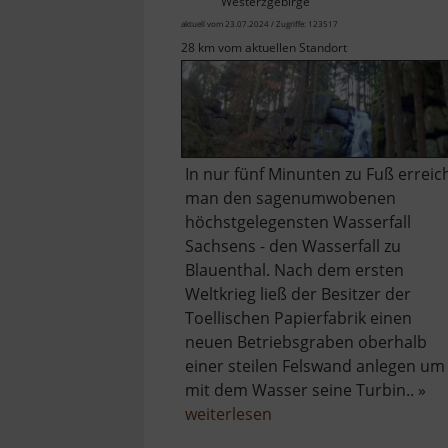
Westerzgebirge
aktuell vom 23.07.2024 / Zugriffe: 123517
28 km vom aktuellen Standort
In nur fünf Minunten zu Fuß erreic
man den sagenumwobenen
höchstgelegensten Wasserfall
Sachsens - den Wasserfall zu
Blauenthal. Nach dem ersten
Weltkrieg ließ der Besitzer der
Toellischen Papierfabrik einen
neuen Betriebsgraben oberhalb
einer steilen Felswand anlegen um
mit dem Wasser seine Turbin.. »
über
weiterlesen
Wasserfall