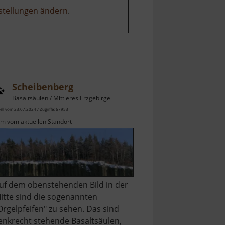
stellungen ändern
.
Scheibenberg
Basaltsäulen / Mittleres Erzgebirge
ell vom 23.07.2024 / Zugriffe: 67953
km vom aktuellen Standort
uf dem obenstehenden Bild in der
itte sind die sogenannten
Orgelpfeifen" zu sehen. Das sind
enkrecht stehende Basaltsäulen,