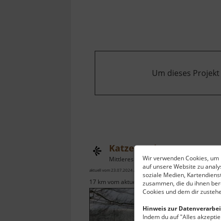
Blauenthal
Um dieses Projekt
Katzenstein
Wir verwenden Cookies, um I
Mittleres Erzgebirge
auf unsere Website zu anal
aktuell vom 23.07.2024 / Zugriffe: 83339
soziale Medien, Kartendiens
17 km vom aktuellen Standort
zusammen, die du ihnen bere
Cookies und dem dir zustehe
Hinweis zur Datenverarbei
Indem du auf "Alles akzeptier