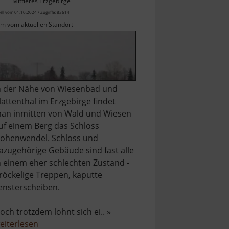
Mittleres Erzgebirge
ell vom 01.10.2024 / Zugriffe: 83614
km vom aktuellen Standort
n der Nähe von Wiesenbad und
lattenthal im Erzgebirge findet
an inmitten von Wald und Wiesen
uf einem Berg das Schloss
ohenwendel. Schloss und
azugehörige Gebäude sind fast alle
n einem eher schlechten Zustand -
röckelige Treppen, kaputte
ensterscheiben.
och trotzdem lohnt sich ei.. »
über
eiterlesen