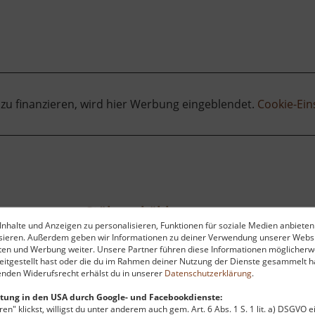
 zu finanzieren, wird hier Werbung eingeblendet.
Cookie-Ein
Stülpnerhöhle
nhalte und Anzeigen zu personalisieren, Funktionen für soziale Medien anbieten
Mittleres Erzgebirge
ysieren. Außerdem geben wir Informationen zu deiner Verwendung unserer Websi
aktuell vom 23.07.2024 / Zugriffe: 81589
aktu
ten und Werbung weiter. Unsere Partner führen diese Informationen möglicherw
6 km vom aktuellen Standort
22
itgestellt hast oder die du im Rahmen deiner Nutzung der Dienste gesammelt ha
nden Widerufsrecht erhälst du in unserer
Datenschutzerklärung
.
tung in den USA durch Google- und Facebookdienste:
en" klickst, willigst du unter anderem auch gem. Art. 6 Abs. 1 S. 1 lit. a) DSGVO 