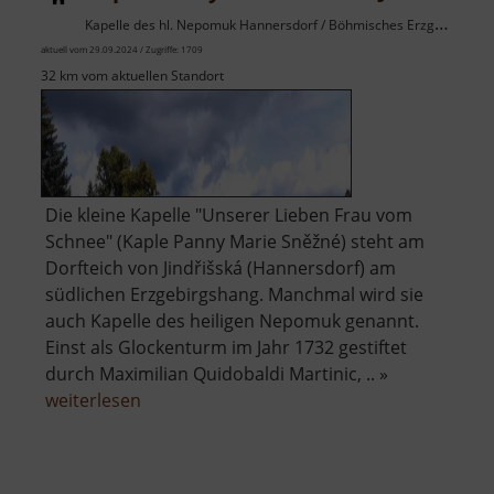
Kapelle des hl. Nepomuk Hannersdorf / Böhmisches Erzgebirge
aktuell vom 29.09.2024 / Zugriffe: 1709
32 km vom aktuellen Standort
Die kleine Kapelle "Unserer Lieben Frau vom
Schnee" (Kaple Panny Marie Sněžné) steht am
Dorfteich von Jindřišská (Hannersdorf) am
südlichen Erzgebirgshang. Manchmal wird sie
auch Kapelle des heiligen Nepomuk genannt.
Einst als Glockenturm im Jahr 1732 gestiftet
durch Maximilian Quidobaldi Martinic, .. »
über
weiterlesen
Kaple
Panny
Marie