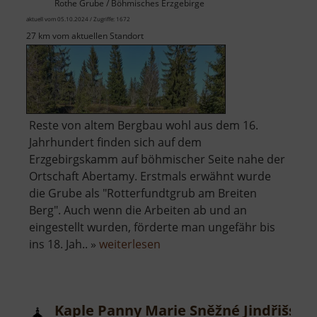
Rothe Grube / Böhmisches Erzgebirge
aktuell vom 05.10.2024 / Zugriffe: 1672
27 km vom aktuellen Standort
Reste von altem Bergbau wohl aus dem 16.
Jahrhundert finden sich auf dem
Erzgebirgskamm auf böhmischer Seite nahe der
Ortschaft Abertamy. Erstmals erwähnt wurde
die Grube als "Rotterfundtgrub am Breiten
Berg". Auch wenn die Arbeiten ab und an
eingestellt wurden, förderte man ungefähr bis
über
ins 18. Jah.. »
weiterlesen
Červená
jáma
Kaple Panny Marie Sněžné Jindřišská