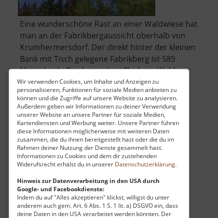
Eine wunderschöne Rast an einer Waldwiese hat
man an der Fabrikbergaussicht oberhalb von
Krumhermersdorf. Der direkt hinter der kleinen
Bank mit Tisch gelegene Fabrikberg ist 589
Meter hoch. Der besondere Fleck am Wald
eignet sich gut als Rast bei einer Wanderung
Wir verwenden Cookies, um Inhalte und Anzeigen zu
personalisieren, Funktionen für soziale Medien anbieten zu
über
zum Schwarzen Teich. .. »
weiterlesen
können und die Zugriffe auf unsere Website zu analysieren.
Fabrikbergaussic
Außerdem geben wir Informationen zu deiner Verwendung
unserer Website an unsere Partner für soziale Medien,
Kartendiensten und Werbung weiter. Unsere Partner führen
diese Informationen möglicherweise mit weiteren Daten
Isenburg
zusammen, die du ihnen bereitgestellt hast oder die du im
Rahmen deiner Nutzung der Dienste gesammelt hast.
Westerzgebirge
Informationen zu Cookies und dem dir zustehenden
Widerufsrecht erhälst du in unserer
Datenschutzerklärung
.
aktuell vom 04.10.2024 / Zugriffe: 1727
23 km vom aktuellen Standort
Hinweis zur Datenverarbeitung in den USA durch
Google- und Facebookdienste:
Indem du auf "Alles akzeptieren" klickst, willigst du unter
anderem auch gem. Art. 6 Abs. 1 S. 1 lit. a) DSGVO ein, dass
deine Daten in den USA verarbeitet werden könnten. Der