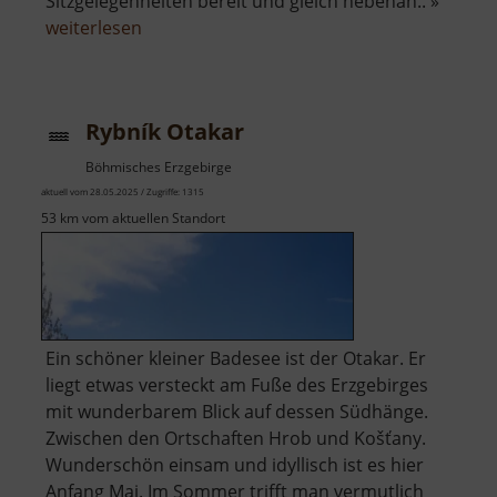
Sitzgelegenheiten bereit und gleich nebenan.. »
über
weiterlesen
Spielplatz
Mohorn
Rybník Otakar
Böhmisches Erzgebirge
aktuell vom 28.05.2025 / Zugriffe: 1315
53 km vom aktuellen Standort
Ein schöner kleiner Badesee ist der Otakar. Er
liegt etwas versteckt am Fuße des Erzgebirges
mit wunderbarem Blick auf dessen Südhänge.
Zwischen den Ortschaften Hrob und Košťany.
Wunderschön einsam und idyllisch ist es hier
Anfang Mai. Im Sommer trifft man vermutlich