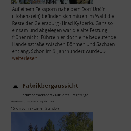
Auf einem Felssporn nahe dem Dorf Unčín
(Hohenstein) befinden sich mitten im Wald die
Reste der Geiersburg (Hrad Kyšperk). Ganz so
einsam und abgelegen war die alte Festung
früher nicht. Führte hier doch eine bedeutende
Handelsstraße zwischen Böhmen und Sachsen
entlang. Schon im 9. Jahrhundert wurde.. »
über
weiterlesen
Hrad
Kyšperk
Fabrikbergaussicht
Krumhermersdorf / Mittleres Erzgebirge
aktuell vom 01.05.2024 / Zugriffe: 1719
16 km vom aktuellen Standort