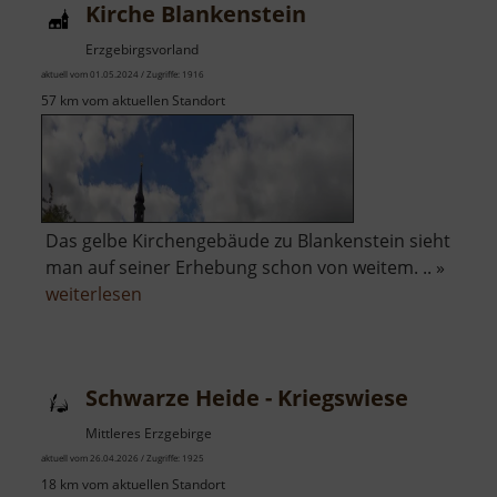
Kirche Blankenstein
Böhmens
Erzgebirgsvorland
aktuell vom 01.05.2024 / Zugriffe: 1916
57 km vom aktuellen Standort
Das gelbe Kirchengebäude zu Blankenstein sieht
man auf seiner Erhebung schon von weitem. .. »
über
weiterlesen
Kirche
Blankenstein
Schwarze Heide - Kriegswiese
Mittleres Erzgebirge
aktuell vom 26.04.2026 / Zugriffe: 1925
18 km vom aktuellen Standort