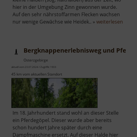
hier in der Umgebung Zinn gewonnen wurde.
Auf den sehr nährstoffarmen Flecken wachsen
über
nur wenige Gewächse wie Heidek.. »
weiterlesen
Zinnse
bei
Boží
Bergknappenerlebnisweg und Pferde
Dar
Osterzgebirge
aktuell vom 23.07.2024 / Zugriffe: 1903
45 km vom aktuellen Standort
Im 18. Jahrhundert stand wohl an dieser Stelle
ein Pferdegöpel. Dieser wurde aber bereits
schon hundert Jahre später durch eine
Dampfmaschine ersetzt. Auf dieser Halde hier