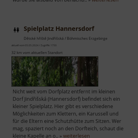
Hrad
Himlštej
Spielplatz Hannersdorf
Dětské hřiště Jindřišská / Böhmisches Erzgebirge
aktuell vom 05.05.2024 / Zugriffe: 1750
32 km vom aktuellen Standort
Nicht weit vom Dorfplatz entfernt im kleinen
Dorf Jindřišská (Hannersdorf) befindet sich ein
kleiner Spielplatz. Hier gibt es verschiedene
Möglichkeiten zum Klettern, ein Karussell und
für die Eltern eine Schutzhütte zum Sitzen. Wer
mag, spaziert noch an den Dorfteich, schaut die
über
kleine Kapelle an o.. »
weiterlesen