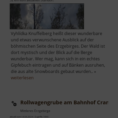
52 km vom aktuellen Standort
Vyhlídka Knuffelberg heißt dieser wunderbare
und etwas verwunschene Ausblick auf der
böhmischen Seite des Erzgebirges. Der Wald ist
dort mystisch und der Blick auf die Berge
wunderbar. Wer mag, kann sich in ein echtes
Gipfebuch eintragen und auf Bänken ausruhen,
die aus alte Snowboards gebaut wurden.. »
über
weiterlesen
Aussichtspunkt
Knuffelberg
Rollwagengrube am Bahnhof Cranzah
Mittleres Erzgebirge
aktuell vom 14.04.2024 / Zugriffe: 1844