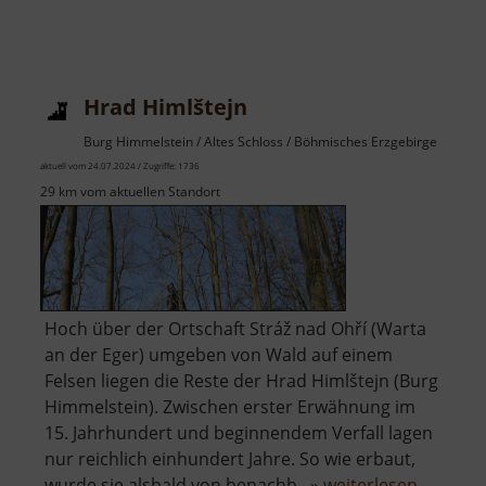
Hrad Himlštejn
Burg Himmelstein / Altes Schloss / Böhmisches Erzgebirge
aktuell vom 24.07.2024 / Zugriffe: 1736
29 km vom aktuellen Standort
Hoch über der Ortschaft Stráž nad Ohří (Warta
an der Eger) umgeben von Wald auf einem
Felsen liegen die Reste der Hrad Himlštejn (Burg
Himmelstein). Zwischen erster Erwähnung im
15. Jahrhundert und beginnendem Verfall lagen
nur reichlich einhundert Jahre. So wie erbaut,
über
wurde sie alsbald von benachb.. »
weiterlesen