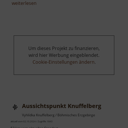
über
weiterlesen
Raubschloss
Brandau
Um dieses Projekt zu finanzieren,
wird hier Werbung eingeblendet.
Cookie-Einstellungen ändern
.
Aussichtspunkt Knuffelberg
Vyhlídka Knuffelberg / Böhmisches Erzgebirge
aktuell vom 02.10.2024 / Zugriffe: 1843