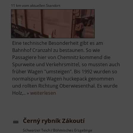
11 km vom aktuellen Standort
Eine technische Besonderheit gibt es am
Bahnhof Cranzahl zu bestaunen. So wie
Passagiere hier von Chemnitz kommend die
Spurweite und Verkehrsmittel, so mussten auch
früher Wagen "umsteigen". Bis 1992 wurden so
normalspurige Wagen huckepack genommen
und rollten Richtung Oberwiesenthal. Es wurde
über
Holz,.. »
weiterlesen
Rollwagengrube
am
Bahnhof
Černý rybník Zákoutí
Cranzahl
Schwarzer Teich / Böhmisches Erzgebirge