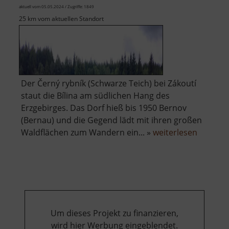
aktuell vom 05.05.2024 / Zugriffe: 1849
25 km vom aktuellen Standort
Der Černý rybník (Schwarze Teich) bei Zákoutí
staut die Bílina am südlichen Hang des
Erzgebirges. Das Dorf hieß bis 1950 Bernov
(Bernau) und die Gegend lädt mit ihren großen
über
Waldflächen zum Wandern ein... »
weiterlesen
Černý
rybník
Zákoutí
Um dieses Projekt zu finanzieren,
wird hier Werbung eingeblendet.