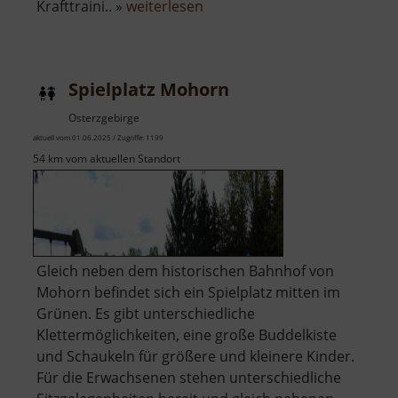
über
Krafttraini.. »
weiterlesen
Fitness-
Platz
im
Spielplatz Mohorn
Striegistal
Osterzgebirge
aktuell vom 01.06.2025 / Zugriffe: 1199
54 km vom aktuellen Standort
Gleich neben dem historischen Bahnhof von
Mohorn befindet sich ein Spielplatz mitten im
Grünen. Es gibt unterschiedliche
Klettermöglichkeiten, eine große Buddelkiste
und Schaukeln für größere und kleinere Kinder.
Für die Erwachsenen stehen unterschiedliche