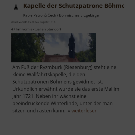
Kapelle der Schutzpatrone Böhmens
Kaple Patronů Čech / Böhmisches Erzgebirge
aktuell vom 05.05.2024 / Zugriffe: 1916
47 km vom aktuellen Standort
Am Fuß der Ryzmburk (Riesenburg) steht eine
kleine Wallfahrtskapelle, die den
Schutzpatronen Böhmens gewidmet ist.
Urkundlich erwähnt wurde sie das erste Mal im
Jahr 1721. Neben ihr wächst eine
beeindruckende Winterlinde, unter der man
über
sitzen und rasten kann.. »
weiterlesen
Kapelle
der
Schutzpatrone