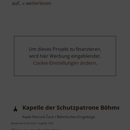
über
auf.. »
weiterlesen
Bergknappenerlebnisweg
und
Pferdegöpelmodell
Um dieses Projekt zu finanzieren,
wird hier Werbung eingeblendet.
Cookie-Einstellungen ändern
.
Kapelle der Schutzpatrone Böhmens
Kaple Patronů Čech / Böhmisches Erzgebirge
aktuell vom 05.05.2024 / Zugriffe: 1936