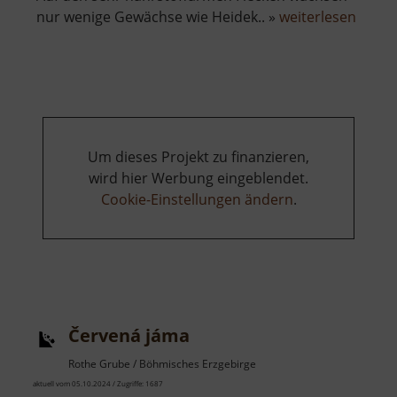
über
nur wenige Gewächse wie Heidek.. »
weiterlesen
Zinnse
bei
Boží
Dar
Um dieses Projekt zu finanzieren,
wird hier Werbung eingeblendet.
Cookie-Einstellungen ändern
.
Červená jáma
Rothe Grube / Böhmisches Erzgebirge
aktuell vom 05.10.2024 / Zugriffe: 1687