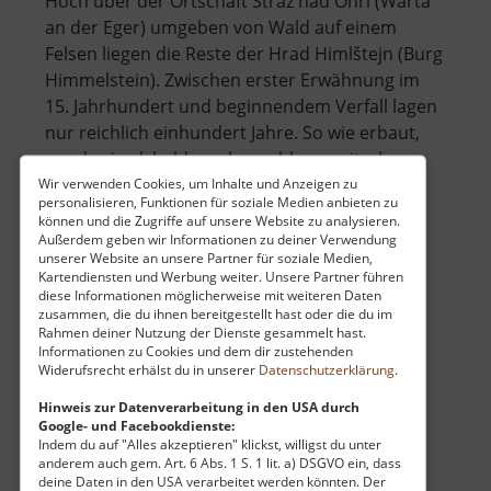
Hoch über der Ortschaft Stráž nad Ohří (Warta
an der Eger) umgeben von Wald auf einem
Felsen liegen die Reste der Hrad Himlštejn (Burg
Himmelstein). Zwischen erster Erwähnung im
15. Jahrhundert und beginnendem Verfall lagen
nur reichlich einhundert Jahre. So wie erbaut,
über
wurde sie alsbald von benachb.. »
weiterlesen
Hrad
Wir verwenden Cookies, um Inhalte und Anzeigen zu
personalisieren, Funktionen für soziale Medien anbieten zu
Himlštej
können und die Zugriffe auf unsere Website zu analysieren.
Außerdem geben wir Informationen zu deiner Verwendung
Hrad Kyšperk
unserer Website an unsere Partner für soziale Medien,
Kartendiensten und Werbung weiter. Unsere Partner führen
diese Informationen möglicherweise mit weiteren Daten
Geiersburg / Böhmisches Erzgebirge
zusammen, die du ihnen bereitgestellt hast oder die du im
aktuell vom 24.07.2024 / Zugriffe: 1735
Rahmen deiner Nutzung der Dienste gesammelt hast.
64 km vom aktuellen Standort
Informationen zu Cookies und dem dir zustehenden
Widerufsrecht erhälst du in unserer
Datenschutzerklärung
.
Hinweis zur Datenverarbeitung in den USA durch
Google- und Facebookdienste:
Indem du auf "Alles akzeptieren" klickst, willigst du unter
anderem auch gem. Art. 6 Abs. 1 S. 1 lit. a) DSGVO ein, dass
deine Daten in den USA verarbeitet werden könnten. Der
Auf einem Felssporn nahe dem Dorf Unčín