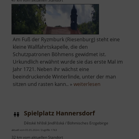
47 km vom aktuellen Standort
Am Fuß der Ryzmburk (Riesenburg) steht eine
kleine Wallfahrtskapelle, die den
Schutzpatronen Böhmens gewidmet ist.
Urkundlich erwähnt wurde sie das erste Mal im
Jahr 1721. Neben ihr wächst eine
beeindruckende Winterlinde, unter der man
über
sitzen und rasten kann.. »
weiterlesen
Kapelle
der
Schutzpatrone
Spielplatz Hannersdorf
Böhmens
Dětské hřiště Jindřišská / Böhmisches Erzgebirge
aktuell vom 05.05.2024 / Zugriffe: 1763
32 km vom aktuellen Standort