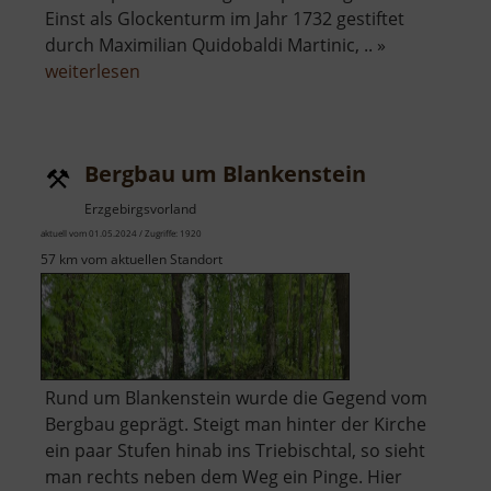
Einst als Glockenturm im Jahr 1732 gestiftet
durch Maximilian Quidobaldi Martinic, .. »
über
weiterlesen
Kaple
Panny
Marie
Bergbau um Blankenstein
Sněžné
Jindřišská
Erzgebirgsvorland
aktuell vom 01.05.2024 / Zugriffe: 1920
57 km vom aktuellen Standort
Rund um Blankenstein wurde die Gegend vom
Bergbau geprägt. Steigt man hinter der Kirche
ein paar Stufen hinab ins Triebischtal, so sieht
man rechts neben dem Weg ein Pinge. Hier