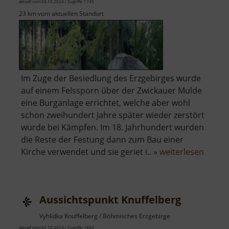
aktuell vom 04.10.2024 / Zugriffe: 1745
23 km vom aktuellen Standort
Im Zuge der Besiedlung des Erzgebirges wurde
auf einem Felssporn über der Zwickauer Mulde
eine Burganlage errichtet, welche aber wohl
schon zweihundert Jahre später wieder zerstört
wurde bei Kämpfen. Im 18. Jahrhundert wurden
die Reste der Festung dann zum Bau einer
über
Kirche verwendet und sie geriet i.. »
weiterlesen
Isenb
Aussichtspunkt Knuffelberg
Vyhlídka Knuffelberg / Böhmisches Erzgebirge
aktuell vom 02.10.2024 / Zugriffe: 1860