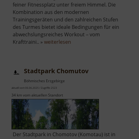
feiner Fitnessplatz unter freiem Himmel. Die
Kombination aus den modernen
Trainingsgeräten und den zahlreichen Stufen
des Turmes bietet ideale Bedingungen für ein
abwechslungsreiches Workout – vom
über
Krafttraini.. »
weiterlesen
Fitness-
Platz
im
Stadtpark Chomutov
Striegistal
Böhmisches Erzgebirge
aktuell vom 06.06.2025 / Zugriffe: 2523
34 km vom aktuellen Standort
Der Stadtpark in Chomotov (Komotau) ist in