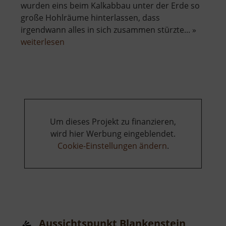
wurden eins beim Kalkabbau unter der Erde so
große Hohlräume hinterlassen, dass
irgendwann alles in sich zusammen stürzte... »
über
weiterlesen
Bergbau
um
Blankenstein
Um dieses Projekt zu finanzieren,
wird hier Werbung eingeblendet.
Cookie-Einstellungen ändern
.
Aussichtspunkt Blankenstein