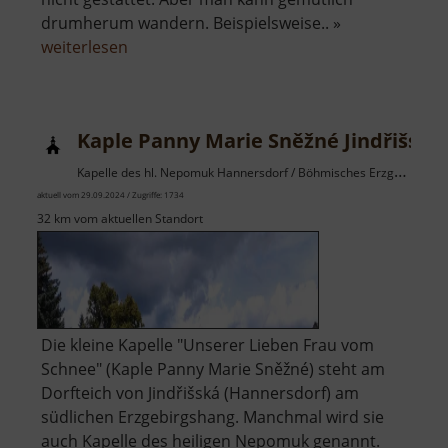
drumherum wandern. Beispielsweise.. »
über
weiterlesen
Talsperre
Jirkov
Kaple Panny Marie Sněžné Jindřišská
Kapelle des hl. Nepomuk Hannersdorf / Böhmisches Erzgebirge
aktuell vom 29.09.2024 / Zugriffe: 1734
32 km vom aktuellen Standort
Die kleine Kapelle "Unserer Lieben Frau vom
Schnee" (Kaple Panny Marie Sněžné) steht am
Dorfteich von Jindřišská (Hannersdorf) am
südlichen Erzgebirgshang. Manchmal wird sie
auch Kapelle des heiligen Nepomuk genannt.