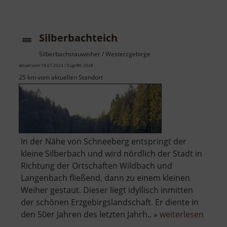
Silberbachteich
Silberbachstauweiher / Westerzgebirge
aktuell vom 18.07.2024 / Zugriffe: 2028
25 km vom aktuellen Standort
In der Nähe von Schneeberg entspringt der
kleine Silberbach und wird nördlich der Stadt in
Richtung der Ortschaften Wildbach und
Langenbach fließend, dann zu einem kleinen
Weiher gestaut. Dieser liegt idyllisch inmitten
der schönen Erzgebirgslandschaft. Er diente in
über
den 50er Jahren des letzten Jahrh.. »
weiterlesen
Silber