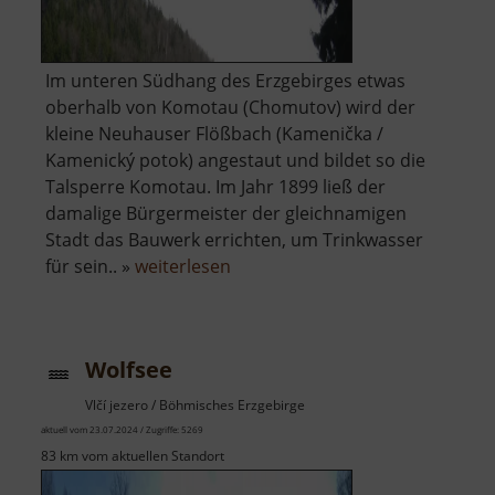
Im unteren Südhang des Erzgebirges etwas
oberhalb von Komotau (Chomutov) wird der
kleine Neuhauser Flößbach (Kamenička /
Kamenický potok) angestaut und bildet so die
Talsperre Komotau. Im Jahr 1899 ließ der
damalige Bürgermeister der gleichnamigen
Stadt das Bauwerk errichten, um Trinkwasser
über
für sein.. »
weiterlesen
Talsperre
Komotau
Wolfsee
Vlčí jezero / Böhmisches Erzgebirge
aktuell vom 23.07.2024 / Zugriffe: 5269
83 km vom aktuellen Standort