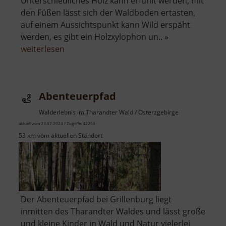
Unterschiedliches Holz kann erfühlt werden, mit
den Füßen lässt sich der Waldboden ertasten,
auf einem Aussichtspunkt kann Wild erspäht
werden, es gibt ein Holzxylophon un.. »
über
weiterlesen
Sinnespfad
Abenteuerpfad
Walderlebnis im Tharandter Wald / Osterzgebirge
aktuell vom 23.07.2024 / Zugriffe: 42299
53 km vom aktuellen Standort
Der Abenteuerpfad bei Grillenburg liegt
inmitten des Tharandter Waldes und lässt große
und kleine Kinder in Wald und Natur vielerlei