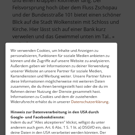
und einen knappen Kilometer lang. Der
Felsvorsprung hoch über dem Fluss Zschopau
und der Bundesstraße 101 bietet einen schöner
Blick auf die Stadt Wolkenstein mit Schloss und
Kirche. Hier lässt sich auf einer Bank kurz
verweilen und das Gewimmel unten im Tal.. »
über
weiterlesen
Ziegenfelsen
Wir verwenden Cookies, um Inhalte und Anzeigen zu
personalisieren, Funktionen für soziale Medien anbieten zu
können und die Zugriffe auf unsere Website zu analysieren.
Außerdem geben wir Informationen zu deiner Verwendung
Anton-Günther-Höhe
unserer Website an unsere Partner für soziale Medien,
Kartendiensten und Werbung weiter. Unsere Partner führen
diese Informationen möglicherweise mit weiteren Daten
Wolkenstein / Mittleres Erzgebirge
zusammen, die du ihnen bereitgestellt hast oder die du im
aktuell vom 23.07.2024 / Zugriffe: 23224
Rahmen deiner Nutzung der Dienste gesammelt hast.
8 km vom aktuellen Standort
Informationen zu Cookies und dem dir zustehenden
Widerufsrecht erhälst du in unserer
Datenschutzerklärung
.
Hinweis zur Datenverarbeitung in den USA durch
Google- und Facebookdienste:
Indem du auf "Alles akzeptieren" klickst, willigst du unter
anderem auch gem. Art. 6 Abs. 1 S. 1 lit. a) DSGVO ein, dass
deine Daten in den USA verarbeitet werden könnten. Der
Von dieser Höhe mit Bänken und Spielplatz