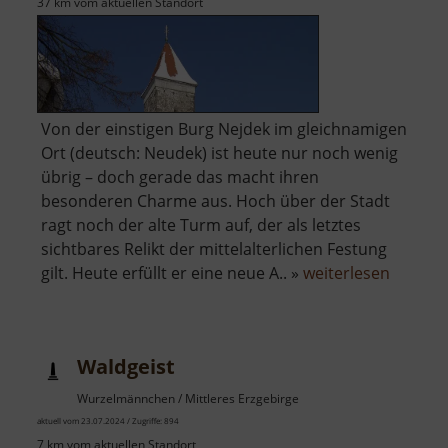
37 km vom aktuellen Standort
Von der einstigen Burg Nejdek im gleichnamigen
Ort (deutsch: Neudek) ist heute nur noch wenig
übrig – doch gerade das macht ihren
besonderen Charme aus. Hoch über der Stadt
ragt noch der alte Turm auf, der als letztes
sichtbares Relikt der mittelalterlichen Festung
über
gilt. Heute erfüllt er eine neue A.. »
weiterlesen
Burg
Neudek
Waldgeist
Wurzelmännchen / Mittleres Erzgebirge
aktuell vom 23.07.2024 / Zugriffe: 894
7 km vom aktuellen Standort