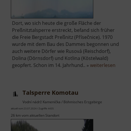
Dort, wo sich heute die große Fläche der
Preßnitztalsperre erstreckt, befand sich früher
die Freie Bergstadt Preßnitz (Přísečnice). 1970
wurde mit dem Bau des Dammes begonnen und
auch weitere Dörfer wie Rusová (Reischdorf),
Dolina (Dörnsdorf) und Kotlina (Köstelwald)
über
geopfert. Schon im 14. Jahrhund.. »
weiterlesen
Talspe
Preßni
Talsperre Komotau
Vodní nádrž Kamenička / Böhmisches Erzgebirge
aktuell vom 23.07.2024 / Zugriffe: 4435
26 km vom aktuellen Standort