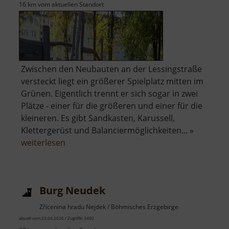
16 km vom aktuellen Standort
Zwischen den Neubauten an der Lessingstraße
versteckt liegt ein größerer Spielplatz mitten im
Grünen. Eigentlich trennt er sich sogar in zwei
Plätze - einer für die größeren und einer für die
kleineren. Es gibt Sandkasten, Karussell,
Klettergerüst und Balanciermöglichkeiten... »
über
weiterlesen
Spielplatz
an
der
Burg Neudek
Lessingstraße
Zřícenina hradu Nejdek / Böhmisches Erzgebirge
aktuell vom 23.04.2026 / Zugriffe: 3400