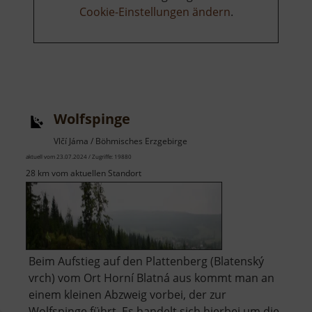
Cookie-Einstellungen ändern
.
Wolfspinge
Vlčí Jáma / Böhmisches Erzgebirge
aktuell vom 23.07.2024 / Zugriffe: 19880
28 km vom aktuellen Standort
Beim Aufstieg auf den Plattenberg (Blatenský
vrch) vom Ort Horní Blatná aus kommt man an
einem kleinen Abzweig vorbei, der zur
Wolfspinge führt. Es handelt sich hierbei um die