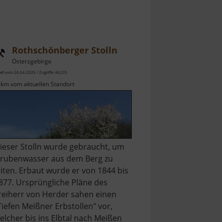
Rothschönberger Stolln
Osterzgebirge
ell vom 26.04.2026 / Zugriffe: 46235
 km vom aktuellen Standort
ieser Stolln wurde gebraucht, um
rubenwasser aus dem Berg zu
eiten. Erbaut wurde er von 1844 bis
877. Ursprüngliche Pläne des
reiherr von Herder sahen einen
Tiefen Meißner Erbstollen" vor,
elcher bis ins Elbtal nach Meißen