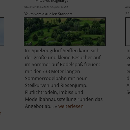
Mittleres Erzgebirge
aktuell vom 05.06.2026 / Zugriffe: 17512
aktu
32 km vom aktuellen Standort
32
Im Spielzeugdorf Seiffen kann sich
I
der große und kleine Besucher auf
v
im Sommer auf Rodelspaß freuen:
S
mit der 733 Meter langen
e
Sommerrodelbahn mit neun
d
Steilkurven und Riesenjump.
A
Flutlichtrodeln, Imbiss und
S
Modellbahnausstellung runden das
über
Angebot ab... »
weiterlesen
über
Sommerrodelbahn
n
Freilichtmuseum
Seiffen
Seiffen