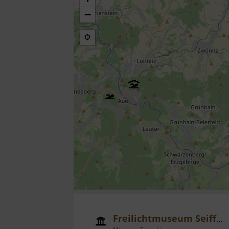
−
Freilichtmuseum Seiffen