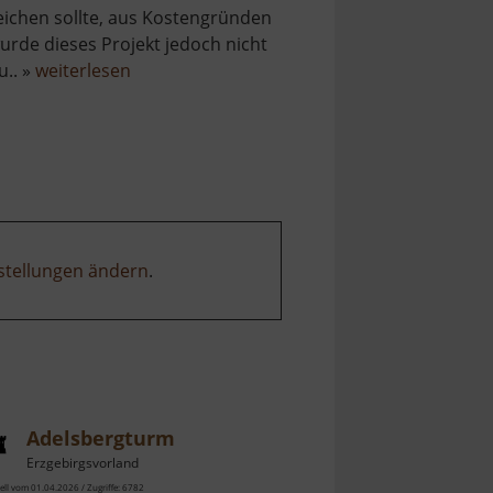
eichen sollte, aus Kostengründen
urde dieses Projekt jedoch nicht
über
u.. »
weiterlesen
Rothschönberger
Stolln
stellungen ändern
.
Adelsbergturm
Erzgebirgsvorland
ell vom 01.04.2026 / Zugriffe: 6782