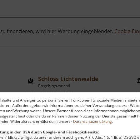
 zu finanzieren, wird hier Werbung eingeblendet.
Cookie-Ein
Schloss Lichtenwalde
Erzgebirgsvorland
aktuell vom 13.04.2026 / Zugriffe: 69736
aktu
nhalte und Anzeigen zu personalisieren, Funktionen für soziale Medien anbieten
31 km vom aktuellen Standort
43
ysieren. Außerdem geben wir Informationen zu deiner Verwendung unserer Websi
ten und Werbung weiter. Unsere Partner führen diese Informationen möglicherw
itgestellt hast oder die du im Rahmen deiner Nutzung der Dienste gesammelt ha
nden Widerufsrecht erhälst du in unserer
Datenschutzerklärung
.
tung in den USA durch Google- und Facebookdienste:
en" klickst, willigst du unter anderem auch gem. Art. 6 Abs. 1 S. 1 lit. a) DSGVO 
s
Bereits im 12. Jahrhundert wurde an
Z