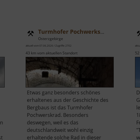
Turmhofer Pochwerksrad
Osterzgebirge
aktuell vom 07.06.2026 / Zugriffe: 2702
aktu
43 km vom aktuellen Standort
52
Etwas ganz besonders schönes
D
erhaltenes aus der Geschichte des
G
Bergbaus ist das Turmhofer
l
Pochwerskrad. Besonders
1
en
deswegen, weil es das
F
deutschlandweit wohl einzig
"
st
erhaltende solche Rad in dieser
w