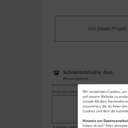
Um dieses Projekt
Schwimmhalle Aue
Westerzgebirge
aktuell vom 06.06.2026 / Zugriffe: 2954
Wir verwenden Cookies, um I
20 km vom aktuellen Standort
auf unsere Website zu anal
soziale Medien, Kartendiens
zusammen, die du ihnen bere
Cookies und dem dir zustehe
Hinweis zur Datenverarbei
Indem du auf "Alles akzeptier
Schon seit den siebziger Jahren de