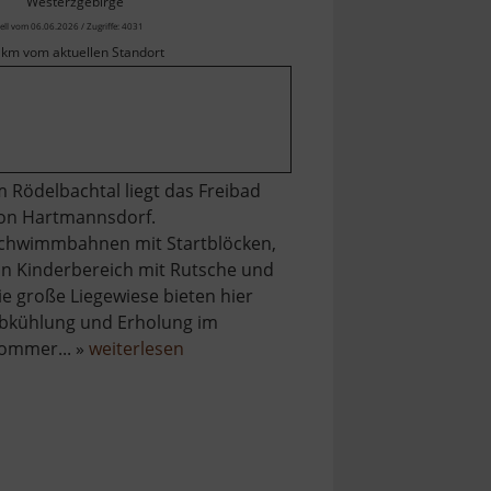
Westerzgebirge
ell vom 06.06.2026 / Zugriffe: 4031
 km vom aktuellen Standort
m Rödelbachtal liegt das Freibad
on Hartmannsdorf.
chwimmbahnen mit Startblöcken,
in Kinderbereich mit Rutsche und
ie große Liegewiese bieten hier
bkühlung und Erholung im
über
ommer... »
weiterlesen
Freibad
Hartmannsdorf