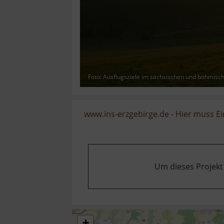
Foto: Ausflugsziele im sächsischen und böhmisc
www.ins-erzgebirge.de
-
Hier muss Ei
Um dieses Projekt
+