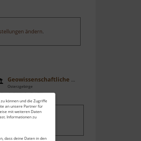
stellungen ändern
.
Geowissenschaftliche Sammlungen
Osterzgebirge
ell vom 31.05.2026 / Zugriffe: 10723
 zu können und die Zugriffe
 km vom aktuellen Standort
te an unsere Partner für
eise mit weiteren Daten
st. Informationen zu
ein, dass deine Daten in den
u den der Öffentlichkeit