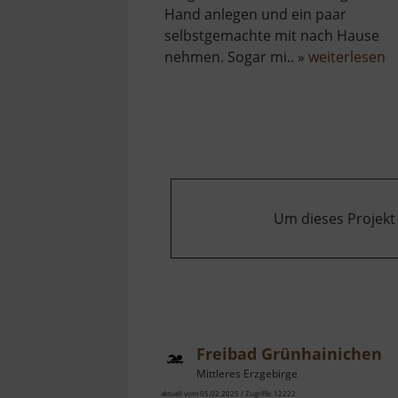
Hand anlegen und ein paar
selbstgemachte mit nach Hause
ü
nehmen. Sogar mi.. »
weiterlesen
S
Z
W
Um dieses Projekt
Freibad Grünhainichen
Mittleres Erzgebirge
aktuell vom 05.02.2025 / Zugriffe: 12222