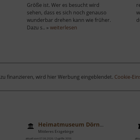
Größe ist. Wer es besucht wird
r
sehen, dass es sich noch genauso
w
ber
wunderbar drehen kann wie früher.
d
chauwerkstatt
über
Dazu s.. »
weiterlesen
um
Turmhofer
eihrichkarzl
Pochwerksrad
 zu finanzieren, wird hier Werbung eingeblendet.
Cookie-Ein
Heimatmuseum Dörnthal
Mittleres Erzgebirge
aktuell vom 07.06.2026 / Zugriffe: 3056
aktu