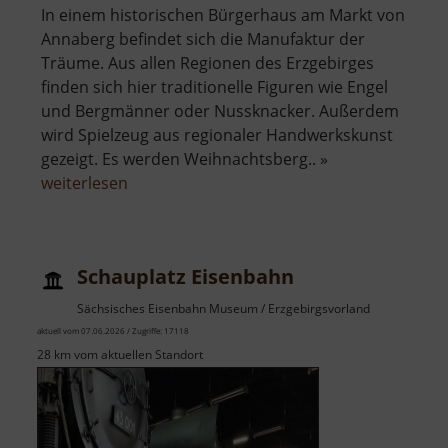
In einem historischen Bürgerhaus am Markt von
Annaberg befindet sich die Manufaktur der
Träume. Aus allen Regionen des Erzgebirges
finden sich hier traditionelle Figuren wie Engel
und Bergmänner oder Nussknacker. Außerdem
wird Spielzeug aus regionaler Handwerkskunst
gezeigt. Es werden Weihnachtsberg.. »
über
weiterlesen
Manufaktur
der
Träume
Schauplatz Eisenbahn
Sächsisches Eisenbahn Museum / Erzgebirgsvorland
aktuell vom 07.06.2026 / Zugriffe: 17118
28 km vom aktuellen Standort