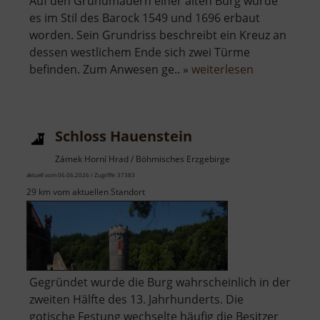
Auf den Grundmauern einer alten Burg wurde
es im Stil des Barock 1549 und 1696 erbaut
worden. Sein Grundriss beschreibt ein Kreuz an
dessen westlichem Ende sich zwei Türme
über
befinden. Zum Anwesen ge.. »
weiterlesen
Schloss
Eisenberg
Schloss Hauenstein
Zámek Horní Hrad / Böhmisches Erzgebirge
aktuell vom 06.06.2026 / Zugriffe: 37383
29 km vom aktuellen Standort
Gegründet wurde die Burg wahrscheinlich in der
zweiten Hälfte des 13. Jahrhunderts. Die
gotische Festung wechselte häufig die Besitzer