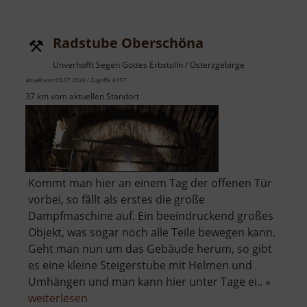
van
de
Radstube Oberschöna
Velde
Museum
Unverhofft Segen Gottes Erbstolln / Osterzgebirge
aktuell vom 05.07.2026 / Zugriffe: 6157
37 km vom aktuellen Standort
Kommt man hier an einem Tag der offenen Tür
vorbei, so fällt als erstes die große
Dampfmaschine auf. Ein beeindruckend großes
Objekt, was sogar noch alle Teile bewegen kann.
Geht man nun um das Gebäude herum, so gibt
es eine kleine Steigerstube mit Helmen und
Umhängen und man kann hier unter Tage ei.. »
über
weiterlesen