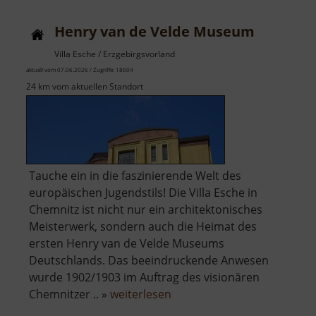
Henry van de Velde Museum
Villa Esche / Erzgebirgsvorland
aktuell vom 07.06.2026 / Zugriffe: 18604
24 km vom aktuellen Standort
Tauche ein in die faszinierende Welt des
europäischen Jugendstils! Die Villa Esche in
Chemnitz ist nicht nur ein architektonisches
Meisterwerk, sondern auch die Heimat des
ersten Henry van de Velde Museums
Deutschlands. Das beeindruckende Anwesen
wurde 1902/1903 im Auftrag des visionären
über
Chemnitzer .. »
weiterlesen
Henry