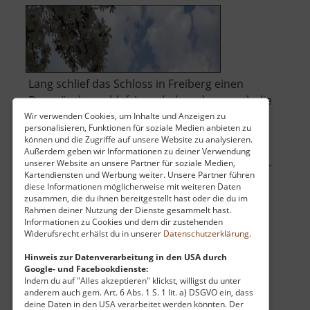
Lang schlief das Schloss in Freiberg einen
Dornröschenschlaf. Lang haben dann auch die
Sanierungsarbeiten gedauert, doch seit 20018
Wir verwenden Cookies, um Inhalte und Anzeigen zu
personalisieren, Funktionen für soziale Medien anbieten zu
erstrahlt das Schloss in neuem Glanz. Einen
können und die Zugriffe auf unsere Website zu analysieren.
Blick auf die alten Mauern vor Beginn der
Außerdem geben wir Informationen zu deiner Verwendung
unserer Website an unsere Partner für soziale Medien,
Arbeiten zeigen alte Fotos in der Galerie weiter
Kartendiensten und Werbung weiter. Unsere Partner führen
unten.
diese Informationen möglicherweise mit weiteren Daten
zusammen, die du ihnen bereitgestellt hast oder die du im
Rahmen deiner Nutzung der Dienste gesammelt hast.
über
Mit Beginn ergieb.. »
weiterlesen
Informationen zu Cookies und dem dir zustehenden
Schloss
Widerufsrecht erhälst du in unserer
Datenschutzerklärung
.
Freudenstein
Hinweis zur Datenverarbeitung in den USA durch
Google- und Facebookdienste:
Mariahilf-Stollen
Indem du auf "Alles akzeptieren" klickst, willigst du unter
anderem auch gem. Art. 6 Abs. 1 S. 1 lit. a) DSGVO ein, dass
Štola Marie Pomocné / Böhmisches Erzgebirge
deine Daten in den USA verarbeitet werden könnten. Der