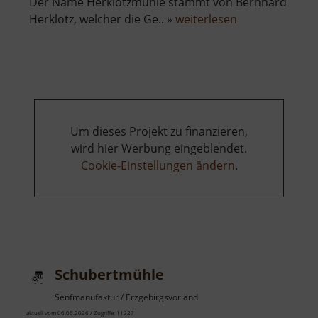
Der Name Herklotzmühle stammt von Bernhard
über
Herklotz, welcher die Ge.. »
weiterlesen
Herklotzmühle
Um dieses Projekt zu finanzieren,
wird hier Werbung eingeblendet.
Cookie-Einstellungen ändern
.
Schubertmühle
Senfmanufaktur / Erzgebirgsvorland
aktuell vom 06.06.2026 / Zugriffe: 11227