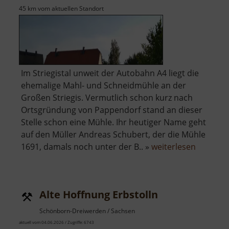
45 km vom aktuellen Standort
Im Striegistal unweit der Autobahn A4 liegt die
ehemalige Mahl- und Schneidmühle an der
Großen Striegis. Vermutlich schon kurz nach
Ortsgründung von Pappendorf stand an dieser
Stelle schon eine Mühle. Ihr heutiger Name geht
auf den Müller Andreas Schubert, der die Mühle
über
1691, damals noch unter der B.. »
weiterlesen
Schuber
Alte Hoffnung Erbstolln
Schönborn-Dreiwerden / Sachsen
aktuell vom 04.06.2026 / Zugriffe: 6743