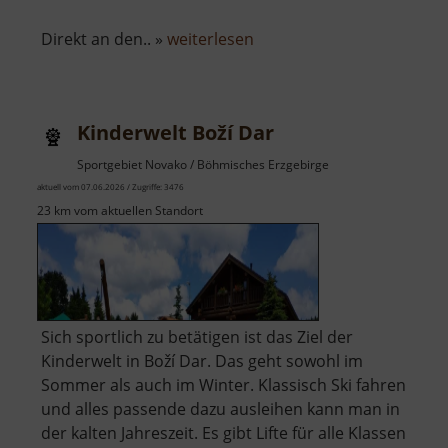
über
Direkt an den.. »
weiterlesen
Městská
věž
a
Kinderwelt Boží Dar
kostel
Nanebevzetí
Sportgebiet Novako / Böhmisches Erzgebirge
Panny
aktuell vom 07.06.2026 / Zugriffe: 3476
Marie
23 km vom aktuellen Standort
Sich sportlich zu betätigen ist das Ziel der
Kinderwelt in Boží Dar. Das geht sowohl im
Sommer als auch im Winter. Klassisch Ski fahren
und alles passende dazu ausleihen kann man in
der kalten Jahreszeit. Es gibt Lifte für alle Klassen