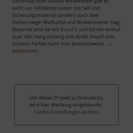
Unterhalb vom Schloss Wolkenstein gibt es
nicht nur Felskletterrouten mit Seil und
Sicherungsmaterial sondern auch zwei
Klettersteige: Wolfspfad und Wolkensteiner Hag.
Bewertet sind sie mit B und C und führen einmal
quer den Hang entlang und direkt hinauf zum
Schloss. Parken kann man beispielsweise .. »
über
weiterlesen
Wolfspfad
und
Wolkensteiner
Hag
Um dieses Projekt zu finanzieren,
wird hier Werbung eingeblendet.
Cookie-Einstellungen ändern
.