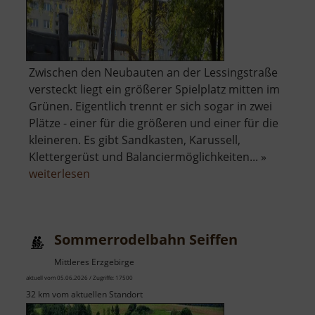
Zwischen den Neubauten an der Lessingstraße
versteckt liegt ein größerer Spielplatz mitten im
Grünen. Eigentlich trennt er sich sogar in zwei
Plätze - einer für die größeren und einer für die
kleineren. Es gibt Sandkasten, Karussell,
Klettergerüst und Balanciermöglichkeiten... »
über
weiterlesen
Spielplatz
an
der
Sommerrodelbahn Seiffen
Lessingstraße
Mittleres Erzgebirge
aktuell vom 05.06.2026 / Zugriffe: 17500
32 km vom aktuellen Standort