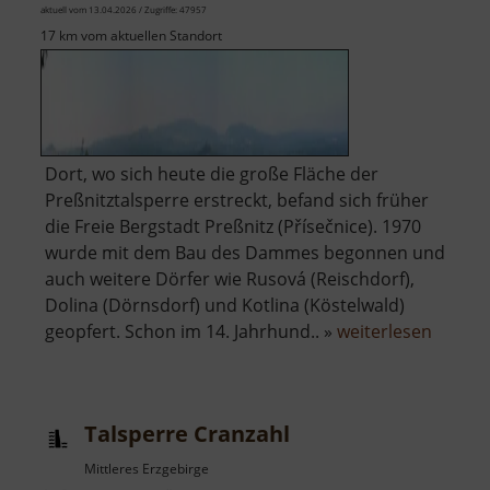
aktuell vom 13.04.2026 / Zugriffe: 47957
17 km vom aktuellen Standort
Dort, wo sich heute die große Fläche der
Preßnitztalsperre erstreckt, befand sich früher
die Freie Bergstadt Preßnitz (Přísečnice). 1970
wurde mit dem Bau des Dammes begonnen und
auch weitere Dörfer wie Rusová (Reischdorf),
Dolina (Dörnsdorf) und Kotlina (Köstelwald)
über
geopfert. Schon im 14. Jahrhund.. »
weiterlesen
Talspe
Preßni
Talsperre Cranzahl
Mittleres Erzgebirge