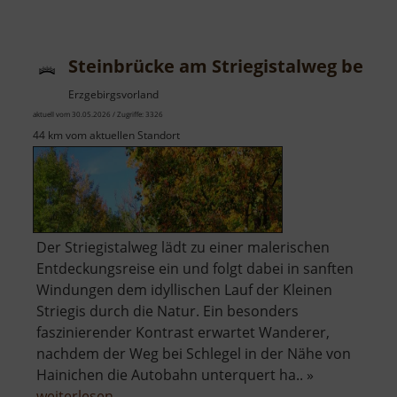
Steinbrücke am Striegistalweg bei Sc
Erzgebirgsvorland
aktuell vom 30.05.2026 / Zugriffe: 3326
44 km vom aktuellen Standort
Der Striegistalweg lädt zu einer malerischen
Entdeckungsreise ein und folgt dabei in sanften
Windungen dem idyllischen Lauf der Kleinen
Striegis durch die Natur. Ein besonders
faszinierender Kontrast erwartet Wanderer,
nachdem der Weg bei Schlegel in der Nähe von
Hainichen die Autobahn unterquert ha.. »
über
weiterlesen