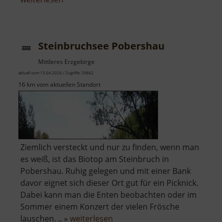
Steinbrücke
am
Striegistalweg
Steinbruchsee Pobershau
bei
Schlegel
Mittleres Erzgebirge
aktuell vom 13.04.2026 / Zugriffe: 29862
16 km vom aktuellen Standort
Ziemlich versteckt und nur zu finden, wenn man
es weiß, ist das Biotop am Steinbruch in
Pobershau. Ruhig gelegen und mit einer Bank
davor eignet sich dieser Ort gut für ein Picknick.
Dabei kann man die Enten beobachten oder im
Sommer einem Konzert der vielen Frösche
über
lauschen. .. »
weiterlesen