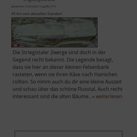
aktuell vom 13.04.2026 / Zugriffe: 5775
45 km vom aktuellen Standort
Die Striegistaler Zwerge sind doch in der
Gegend recht bekannt. Die Legende besagt,
dass sie hier an dieser kleinen Felsenbank
rasteten, wenn sie ihren Käse nach Hainichen
rollten. So nimm auch du dir eine kleine Auszeit
und schau über das schöne Flusstal. Auch recht
über
interessant sind die alten Bäume.. »
weiterlesen
Striegi
Zwerg
Bank