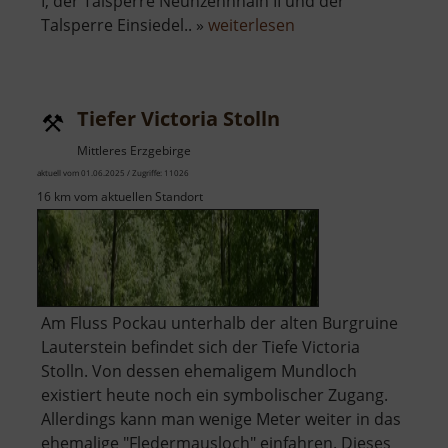
I, der Talsperre Neunzehnhain II und der
über
Talsperre Einsiedel.. »
weiterlesen
Wasserbrücke
Krumhermersdorf
Tiefer Victoria Stolln
Mittleres Erzgebirge
aktuell vom 01.06.2025 / Zugriffe: 11026
16 km vom aktuellen Standort
Am Fluss Pockau unterhalb der alten Burgruine
Lauterstein befindet sich der Tiefe Victoria
Stolln. Von dessen ehemaligem Mundloch
existiert heute noch ein symbolischer Zugang.
Allerdings kann man wenige Meter weiter in das
ehemalige "Fledermausloch" einfahren. Dieses