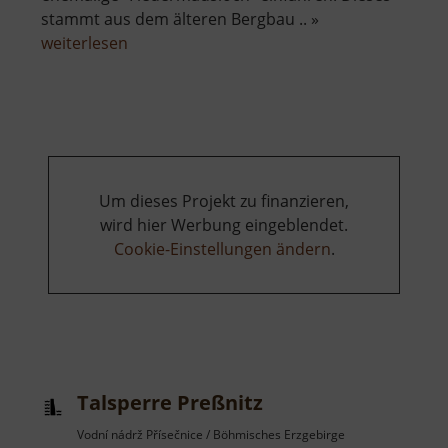
stammt aus dem älteren Bergbau .. »
über
weiterlesen
Tiefer
Victoria
Stolln
Um dieses Projekt zu finanzieren,
wird hier Werbung eingeblendet.
Cookie-Einstellungen ändern
.
Talsperre Preßnitz
Vodní nádrž Přísečnice / Böhmisches Erzgebirge