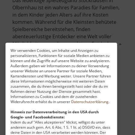
Das lebendige Spielzeugland Stockhausen in
Olbernhau ist ein wahres Paradies für Familien,
in dem Kinder jeden Alters auf ihre Kosten
kommen. Während für die Kleinsten behütete
Spielbereiche bereitstehen, finden
abenteuerlustige Entdecker eine Welt voller
Möglichkeiten vor, die zum aktiven Entdecken.. »
über
weiterlesen
Wir verwenden Cookies, um Inhalte und Anzeigen zu
personalisieren, Funktionen für soziale Medien anbieten zu
Stockhausen
können und die Zugriffe auf unsere Website zu analysieren.
-
Außerdem geben wir Informationen zu deiner Verwendung
unserer Website an unsere Partner für soziale Medien,
das
Kartendiensten und Werbung weiter. Unsere Partner führen
Steyermühle
lebendige
diese Informationen möglicherweise mit weiteren Daten
Spielzeugland
zusammen, die du ihnen bereitgestellt hast oder die du im
Erzgebirgsvorland
Rahmen deiner Nutzung der Dienste gesammelt hast.
aktuell vom 01.04.2026 / Zugriffe: 4626
Informationen zu Cookies und dem dir zustehenden
Widerufsrecht erhälst du in unserer
Datenschutzerklärung
.
43 km vom aktuellen Standort
Hinweis zur Datenverarbeitung in den USA durch
Google- und Facebookdienste:
Indem du auf "Alles akzeptieren" klickst, willigst du unter
anderem auch gem. Art. 6 Abs. 1 S. 1 lit. a) DSGVO ein, dass
deine Daten in den USA verarbeitet werden könnten. Der