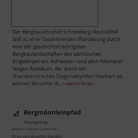
Der Bergbaulehrpfad Schneeberg-Neustädtel
lädt zu einer faszinierenden Wanderung durch
eine der geschichtsträchtigsten
Bergbaulandschaften des sächsischen
Erzgebirges ein. Auf einem rund zehn Kilometer
langen Rundkurs, der durch ein
charakteristisches Diagonalsymbol markiert ist,
über
können Besucher di.. »
weiterlesen
Bergbaulehrpfad
Schneeberg-
Neustädtel
Bergmännleinpfad
Osterzgebirge
aktuell vom 11.04.2026 / Zugriffe: 3446
33 km vom aktuellen Standort