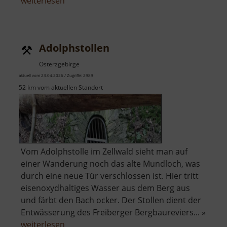
über
weiterlesen
Adlerstein
Adolphstollen
Osterzgebirge
aktuell vom 23.04.2026 / Zugriffe: 2989
52 km vom aktuellen Standort
Vom Adolphstolle im Zellwald sieht man auf
einer Wanderung noch das alte Mundloch, was
durch eine neue Tür verschlossen ist. Hier tritt
eisenoxydhaltiges Wasser aus dem Berg aus
und färbt den Bach ocker. Der Stollen dient der
Entwässerung des Freiberger Bergbaureviers... »
über
weiterlesen