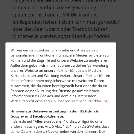
Länge von 600 Metern. Angelegt wurde er 1934
vom Kurort Rathen zur Eisgewinnung und
später zur Fischzucht. Mit Blick auf die
umliegenden hohen Felsen kann man gemütlich
über den See rudern oder Tretboot fahren.
Mittlerweile werden sogar StandUp-Paddel-
über
Brette.. »
weiterlesen
Amselsee
Wir verwenden Cookies, um Inhalte und Anzeigen zu
personalisieren, Funktionen für soziale Medien anbieten zu
können und die Zugriffe auf unsere Website zu analysieren.
Außerdem geben wir Informationen zu deiner Verwendung
Aussichtsturm Striegistal
unserer Website an unsere Partner für soziale Medien,
Kartendiensten und Werbung weiter. Unsere Partner führen
diese Informationen möglicherweise mit weiteren Daten
Böhringen / Sachsen
zusammen, die du ihnen bereitgestellt hast oder die du im
aktuell vom 07.06.2026 / Zugriffe: 1538
Rahmen deiner Nutzung der Dienste gesammelt hast.
49 km vom aktuellen Standort
Informationen zu Cookies und dem dir zustehenden
Widerufsrecht erhälst du in unserer
Datenschutzerklärung
.
Hinweis zur Datenverarbeitung in den USA durch
Google- und Facebookdienste:
Indem du auf "Alles akzeptieren" klickst, willigst du unter
anderem auch gem. Art. 6 Abs. 1 S. 1 lit. a) DSGVO ein, dass
deine Daten in den USA verarbeitet werden könnten. Der
Ein weithin sichtbarer schlanker Aussichtsturm