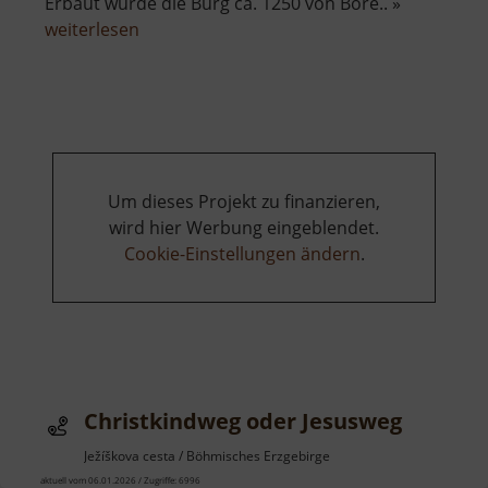
Erbaut wurde die Burg ca. 1250 von Bore.. »
über
weiterlesen
Burgruine
Riesenburg
Um dieses Projekt zu finanzieren,
wird hier Werbung eingeblendet.
Cookie-Einstellungen ändern
.
Christkindweg oder Jesusweg
Ježíškova cesta / Böhmisches Erzgebirge
aktuell vom 06.01.2026 / Zugriffe: 6996