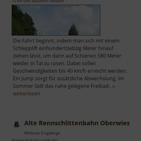
12 km vom aktuellen Standort
Die Fahrt beginnt, indem man sich mit einem
Schlepplift einhundertziebzig Meter hinauf
ziehen lässt, um dann auf Schienen 580 Meter
wieder in Tal zu rasen. Dabei sollen
Geschwindigkeiten bis 40 km/h erreicht werden.
Ein Jump sorgt für zusätzliche Abwechslung. Im
Sommer lädt das nahe gelegene Freibad.. »
über
weiterlesen
Alpine-
Coaster-
Bahn
Alte Rennschlittenbahn Oberwiesent
Gelenau
Mittleres Erzgebirge
aktuell vom 06.06.2026 / Zugriffe: 3067