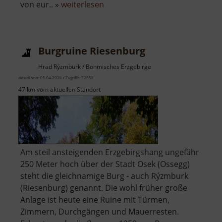
über
von eur.. »
weiterlesen
Burgruine
Hassenstein
Burgruine Riesenburg
Hrad Rýzmburk / Böhmisches Erzgebirge
aktuell vom 05.04.2026 / Zugriffe: 32858
47 km vom aktuellen Standort
Am steil ansteigenden Erzgebirgshang ungefähr
250 Meter hoch über der Stadt Osek (Ossegg)
steht die gleichnamige Burg - auch Rýzmburk
(Riesenburg) genannt. Die wohl früher große
Anlage ist heute eine Ruine mit Türmen,
Zimmern, Durchgängen und Mauerresten.