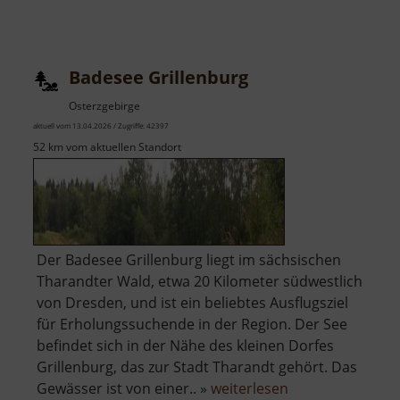
Badepark
Reinsberg
Badesee Grillenburg
Osterzgebirge
aktuell vom 13.04.2026 / Zugriffe: 42397
52 km vom aktuellen Standort
Der Badesee Grillenburg liegt im sächsischen
Tharandter Wald, etwa 20 Kilometer südwestlich
von Dresden, und ist ein beliebtes Ausflugsziel
für Erholungssuchende in der Region. Der See
befindet sich in der Nähe des kleinen Dorfes
Grillenburg, das zur Stadt Tharandt gehört. Das
über
Gewässer ist von einer.. »
weiterlesen