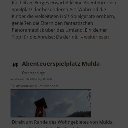
Rochlitzer Berges erwartet kleine Abenteurer ein
Spielplatz der besonderen Art. Während die
Kinder die vielseitigen Holz-Spielgeräte erobern,
genießen die Eltern den fantastischen
Panoramablick über das Umland. Ein kleiner
über
Tipp für die Anreise: Da der nä.. »
weiterlesen
Abenteue
am
Rochlitze
Abenteuerspielplatz Mulda
Berg
Osterzgebirge
aktuell vom 11.04.2026 / Zugriffe: 4612
37 km vom aktuellen Standort
Direkt am Rande des Wohngebietes von Mulda,