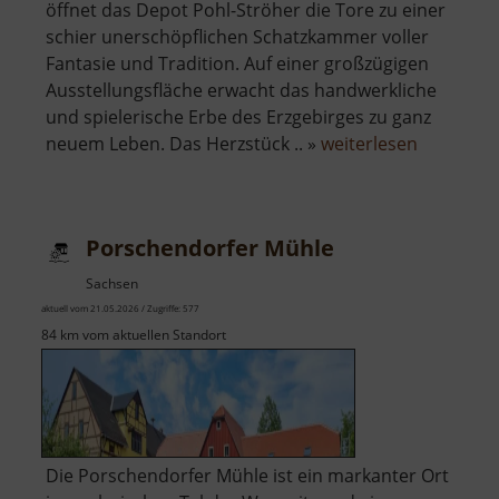
öffnet das Depot Pohl-Ströher die Tore zu einer
schier unerschöpflichen Schatzkammer voller
Fantasie und Tradition. Auf einer großzügigen
Ausstellungsfläche erwacht das handwerkliche
und spielerische Erbe des Erzgebirges zu ganz
über
neuem Leben. Das Herzstück .. »
weiterlesen
Depot
Pöhl-
Ströher
Porschendorfer Mühle
Sachsen
aktuell vom 21.05.2026 / Zugriffe: 577
84 km vom aktuellen Standort
Die Porschendorfer Mühle ist ein markanter Ort