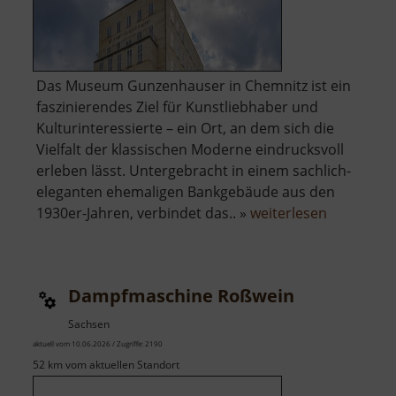
Das Museum Gunzenhauser in Chemnitz ist ein
faszinierendes Ziel für Kunstliebhaber und
Kulturinteressierte – ein Ort, an dem sich die
Vielfalt der klassischen Moderne eindrucksvoll
erleben lässt. Untergebracht in einem sachlich-
eleganten ehemaligen Bankgebäude aus den
über
1930er-Jahren, verbindet das.. »
weiterlesen
Museum
Gunzenha
Dampfmaschine Roßwein
Sachsen
aktuell vom 10.06.2026 / Zugriffe: 2190
52 km vom aktuellen Standort