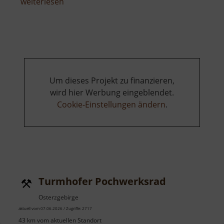
über
weiterlesen
Schloss
Wackerbarth
Um dieses Projekt zu finanzieren,
wird hier Werbung eingeblendet.
Cookie-Einstellungen ändern
.
Turmhofer Pochwerksrad
Osterzgebirge
aktuell vom 07.06.2026 / Zugriffe: 2717
43 km vom aktuellen Standort