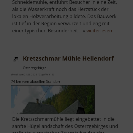
Schneidemühle, entführt Besucher in eine Zeit,
als die Wasserkraft noch das Herzstück der
lokalen Holzverarbeitung bildete. Das Bauwerk
ist tief in der Region verwurzelt und eng mit
über
einer typischen Besonderheit .. »
weiterlesen
Grumbtm
Kretzschmar Mühle Hellendorf
Osterzgebirge
aktuell vom 21.05.2026 / Zugriffe: 1153
74 km vom aktuellen Standort
Die Kretzschmarmühle liegt eingebettet in die
sanfte Hügellandschaft des Osterzgebirges und