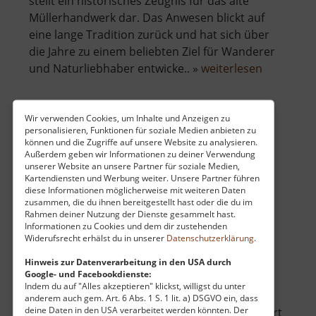
stellt ein historisches Zeugnis für das alte
Müllerhandwerk dar. Das Anwesen blickt auf
eine lange Tradition zurück und hat sich über
die Jahre zu einem beliebten Ziel für Wanderer
über
und Naturliebhaber entwicke.. »
weiterlesen
Kretzsch
Mühle
Hellendor
Wir verwenden Cookies, um Inhalte und Anzeigen zu
personalisieren, Funktionen für soziale Medien anbieten zu
Mühle Bienhof
können und die Zugriffe auf unsere Website zu analysieren.
Außerdem geben wir Informationen zu deiner Verwendung
Osterzgebirge
unserer Website an unsere Partner für soziale Medien,
aktuell vom 21.05.2026 / Zugriffe: 1216
Kartendiensten und Werbung weiter. Unsere Partner führen
71 km vom aktuellen Standort
diese Informationen möglicherweise mit weiteren Daten
zusammen, die du ihnen bereitgestellt hast oder die du im
Rahmen deiner Nutzung der Dienste gesammelt hast.
Informationen zu Cookies und dem dir zustehenden
Widerufsrecht erhälst du in unserer
Datenschutzerklärung
.
Hinweis zur Datenverarbeitung in den USA durch
Google- und Facebookdienste:
Die Mühle Bienhof liegt als malerisches
Indem du auf "Alles akzeptieren" klickst, willigst du unter
Gasthaus versteckt im tiefen Grün des
anderem auch gem. Art. 6 Abs. 1 S. 1 lit. a) DSGVO ein, dass
deine Daten in den USA verarbeitet werden könnten. Der
Mordgrundes im Osterzgebirge. Wer diesen Ort