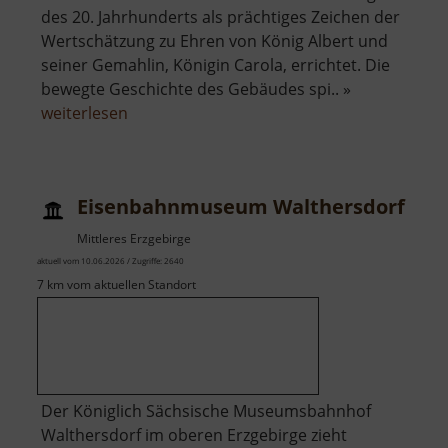
des 20. Jahrhunderts als prächtiges Zeichen der
Wertschätzung zu Ehren von König Albert und
seiner Gemahlin, Königin Carola, errichtet. Die
bewegte Geschichte des Gebäudes spi.. »
über
weiterlesen
König-
Albert-
Museum
Eisenbahnmuseum Walthersdorf
Mittleres Erzgebirge
aktuell vom 10.06.2026 / Zugriffe: 2640
7 km vom aktuellen Standort
Der Königlich Sächsische Museumsbahnhof
Walthersdorf im oberen Erzgebirge zieht