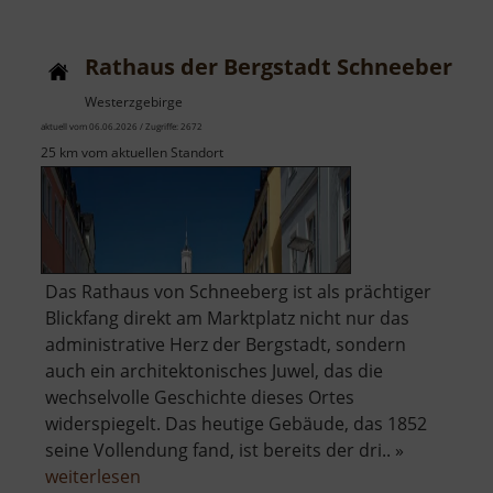
K3
Rathaus der Bergstadt Schneeberg
Westerzgebirge
aktuell vom 06.06.2026 / Zugriffe: 2672
25 km vom aktuellen Standort
Das Rathaus von Schneeberg ist als prächtiger
Blickfang direkt am Marktplatz nicht nur das
administrative Herz der Bergstadt, sondern
auch ein architektonisches Juwel, das die
wechselvolle Geschichte dieses Ortes
widerspiegelt. Das heutige Gebäude, das 1852
seine Vollendung fand, ist bereits der dri.. »
über
weiterlesen