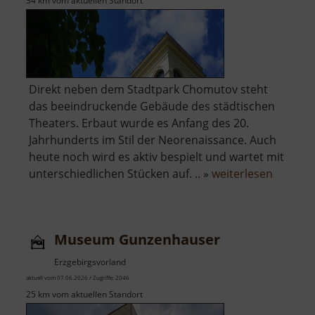
34 km vom aktuellen Standort
Direkt neben dem Stadtpark Chomutov steht
das beeindruckende Gebäude des städtischen
Theaters. Erbaut wurde es Anfang des 20.
Jahrhunderts im Stil der Neorenaissance. Auch
heute noch wird es aktiv bespielt und wartet mit
über
unterschiedlichen Stücken auf. .. »
weiterlesen
Stadtth
Chomut
Museum Gunzenhauser
Erzgebirgsvorland
aktuell vom 07.06.2026 / Zugriffe: 2046
25 km vom aktuellen Standort