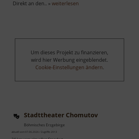
über
Direkt an den.. »
weiterlesen
Městská
věž
a
kostel
Nanebevzetí
Panny
Um dieses Projekt zu finanzieren,
Marie
wird hier Werbung eingeblendet.
Cookie-Einstellungen ändern
.
Stadttheater Chomutov
Böhmisches Erzgebirge
aktuell vom 07.06.2026 / Zugriffe: 2013