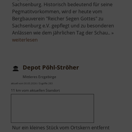
Sachsenburg. Historisch bedeutend für seine
Pegmatitvorkommen, wird er heute vom
Bergbauverein "Reicher Segen Gottes" zu
Sachsenburg e.V. gepflegt und zu besonderen
Anlässen wie dem jährlichen Tag der Schau.. »
über
weiterlesen
Pegmatit
Stolln
an
Depot Pöhl-Ströher
der
Krumbacher
Mittleres Erzgebirge
Fähre
aktuell vom 30.05.2026 / Zugriffe: 283
11 km vom aktuellen Standort
Nur ein kleines Stück vom Ortskern entfernt