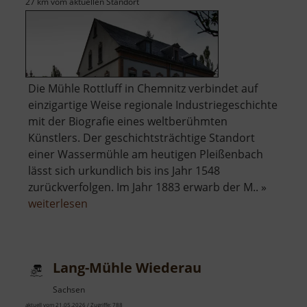
27 km vom aktuellen Standort
Die Mühle Rottluff in Chemnitz verbindet auf
einzigartige Weise regionale Industriegeschichte
mit der Biografie eines weltberühmten
Künstlers. Der geschichtsträchtige Standort
einer Wassermühle am heutigen Pleißenbach
lässt sich urkundlich bis ins Jahr 1548
zurückverfolgen. Im Jahr 1883 erwarb der M.. »
über
weiterlesen
Kulturdenkmal
Wohnmühle
Schmidt-
Lang-Mühle Wiederau
Rottluff
Sachsen
aktuell vom 21.05.2026 / Zugriffe: 788