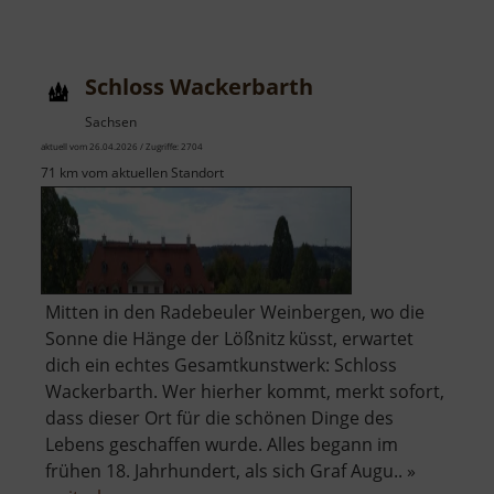
Rathaus
der
Bergstadt
Schloss Wackerbarth
Schneeberg
Sachsen
aktuell vom 26.04.2026 / Zugriffe: 2704
71 km vom aktuellen Standort
Mitten in den Radebeuler Weinbergen, wo die
Sonne die Hänge der Lößnitz küsst, erwartet
dich ein echtes Gesamtkunstwerk: Schloss
Wackerbarth. Wer hierher kommt, merkt sofort,
dass dieser Ort für die schönen Dinge des
Lebens geschaffen wurde. Alles begann im
frühen 18. Jahrhundert, als sich Graf Augu.. »