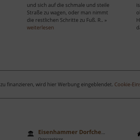
und sich auf die schmale und steile
i
Straße zu wagen, oder man nimmt
o
die restlichen Schritte zu Fuß. R.. »
H
über
weiterlesen
d
Aurora
Erbstolln
 zu finanzieren, wird hier Werbung eingeblendet.
Cookie-Ein
Eisenhammer Dorfchemnitz
Osterzgebirge