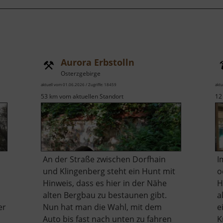
Aurora Erbstolln
Osterzgebirge
aktuell vom 01.06.2026 / Zugriffe: 18459
aktu
53 km vom aktuellen Standort
12
An der Straße zwischen Dorfhain
I
und Klingenberg steht ein Hunt mit
o
Hinweis, dass es hier in der Nähe
H
alten Bergbau zu bestaunen gibt.
a
er
Nun hat man die Wahl, mit dem
e
Auto bis fast nach unten zu fahren
K