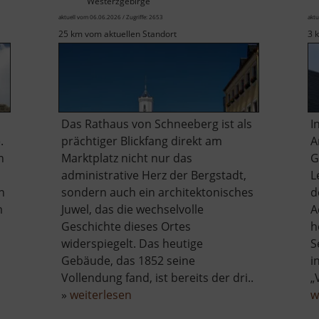
Westerzgebirge
aktuell vom 06.06.2026 / Zugriffe: 2653
aktu
25 km vom aktuellen Standort
3 
Das Rathaus von Schneeberg ist als
I
.
prächtiger Blickfang direkt am
A
n
Marktplatz nicht nur das
G
d
administrative Herz der Bergstadt,
L
n
sondern auch ein architektonisches
d
m
Juwel, das die wechselvolle
A
Geschichte dieses Ortes
h
widerspiegelt. Das heutige
S
Gebäude, das 1852 seine
i
Vollendung fand, ist bereits der dri..
„
über
»
weiterlesen
w
Rathaus