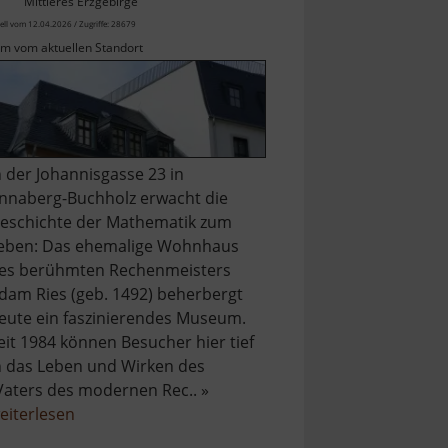
Mittleres Erzgebirge
ell vom 12.04.2026 / Zugriffe: 28679
km vom aktuellen Standort
n der Johannisgasse 23 in
nnaberg-Buchholz erwacht die
eschichte der Mathematik zum
eben: Das ehemalige Wohnhaus
es berühmten Rechenmeisters
dam Ries (geb. 1492) beherbergt
eute ein faszinierendes Museum.
eit 1984 können Besucher hier tief
n das Leben und Wirken des
Vaters des modernen Rec.. »
über
eiterlesen
Adam-