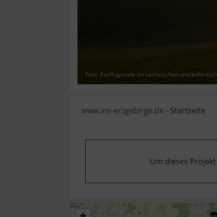
Foto: Ausflugsziele im sächsischen und böhmisc
www.ins-erzgebirge.de
- Startseite
Um dieses Projekt
+