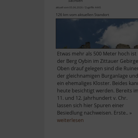
Sachsen
aktuell vom 05.06.2026 / Zugriffe: 4445
126 km vom aktuellen Standort
Etwas mehr als 500 Meter hoch ist
der Berg Oybin im Zittauer Gebirge
Oben drauf gelegen sind die Ruine
der gleichnamigen Burganlage un
ein ehemaliges Kloster. Beides kan
heute besichtigt werden. Bereits i
11. und 12. Jahrhundert v. Chr.
lassen sich hier Spuren einer
Besiedlung nachweisen. Erste.. »
über
weiterlesen
Burg
und