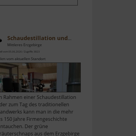
Schaudestillation und Ausstellung Lauterbacher Tropfen
Mittleres Erzgebirge
ell vom 05.06.2026 / Zugriffe: 3823
 km vom aktuellen Standort
m Rahmen einer Schaudestillation
der zum Tag des traditionellen
andwerks kann man in die mehr
ls 150 Jahre Firmengeschichte
intauchen. Der grüne
räuterschnaps aus dem Erzgebirge