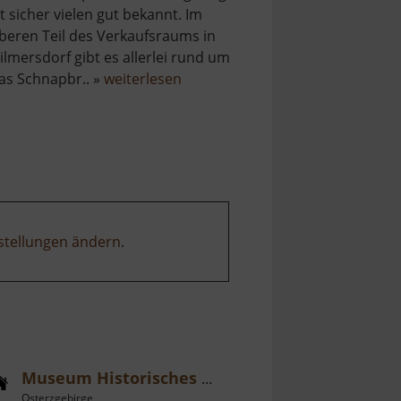
st sicher vielen gut bekannt. Im
beren Teil des Verkaufsraums in
ilmersdorf gibt es allerlei rund um
über
as Schnapbr.. »
weiterlesen
Schaudestillation
und
Ausstellung
Lauterbacher
Tropfen
stellungen ändern
.
Museum Historisches Kalkwerk
Osterzgebirge