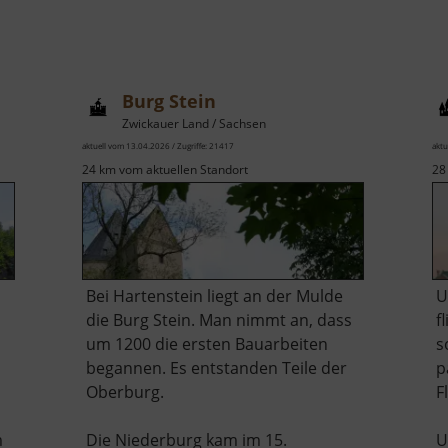
Burg Stein
Zwickauer Land / Sachsen
aktuell vom 13.04.2026 / Zugriffe: 21417
aktu
24 km vom aktuellen Standort
28
Bei Hartenstein liegt an der Mulde
U
die Burg Stein. Man nimmt an, dass
f
um 1200 die ersten Bauarbeiten
s
begannen. Es entstanden Teile der
p
Oberburg.
F
m
Die Niederburg kam im 15.
U