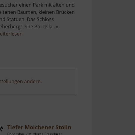
esucher einen Park mit alten und
eltenen Bäumen, kleinen Brücken
nd Statuen. Das Schloss
eherbergt eine Porzella.. »
über
eiterlesen
Schloss
Klösterle
stellungen ändern
.
Tiefer Molchener Stolln
Pobershau / Mittleres Erzgebirge