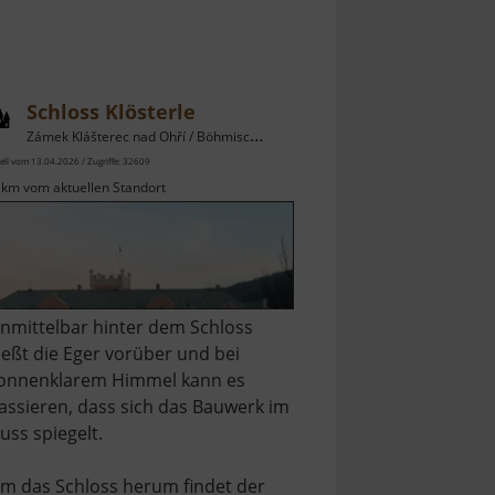
Schloss Klösterle
Zámek Klášterec nad Ohří / Böhmisches Erzgebirge
ell vom 13.04.2026 / Zugriffe: 32609
 km vom aktuellen Standort
nmittelbar hinter dem Schloss
ließt die Eger vorüber und bei
onnenklarem Himmel kann es
assieren, dass sich das Bauwerk im
luss spiegelt.
m das Schloss herum findet der