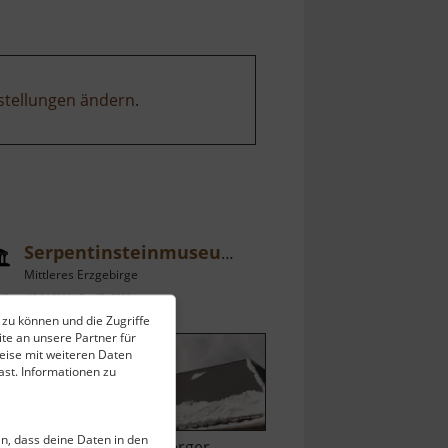
stellungen ändern
.
Serpentinsteinmuseum Zöblitz
Mittleres Erzgebirge
ell vom 13.04.2026 / Zugriffe: 3796
 zu können und die Zugriffe
 km vom aktuellen Standort
te an unsere Partner für
eise mit weiteren Daten
st. Informationen zu
ein, dass deine Daten in den
ekannt ist der Marienberger