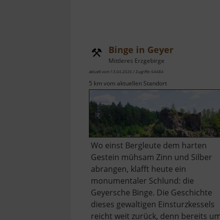
Binge in Geyer
Mittleres Erzgebirge
aktuell vom 13.04.2026 / Zugriffe: 64484
5 km vom aktuellen Standort
Wo einst Bergleute dem harten
Gestein mühsam Zinn und Silber
abrangen, klafft heute ein
monumentaler Schlund: die
Geyersche Binge. Die Geschichte
dieses gewaltigen Einsturzkessels
reicht weit zurück, denn bereits u