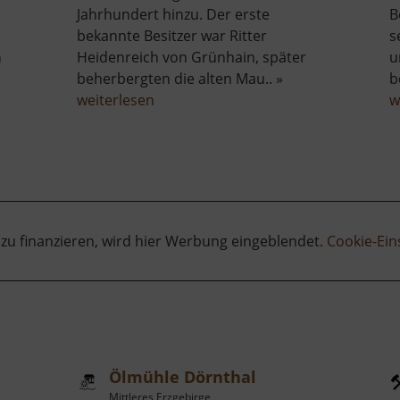
Jahrhundert hinzu. Der erste
B
bekannte Besitzer war Ritter
s
über
n
Heidenreich von Grünhain, später
u
Binge
beherbergten die alten Mau.. »
b
in
über
weiterlesen
w
Geyer
Burg
Stein
 zu finanzieren, wird hier Werbung eingeblendet.
Cookie-Ein
Ölmühle Dörnthal
Mittleres Erzgebirge