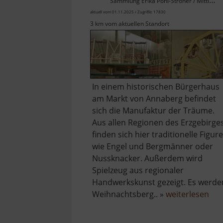
Sammlung Erika Pohl-Ströher / Mittleres Erzgebirge
aktuell vom 01.11.2025 / Zugriffe: 17830
3 km vom aktuellen Standort
In einem historischen Bürgerhaus
am Markt von Annaberg befindet
sich die Manufaktur der Träume.
Aus allen Regionen des Erzgebirge
finden sich hier traditionelle Figur
wie Engel und Bergmänner oder
Nussknacker. Außerdem wird
Spielzeug aus regionaler
Handwerkskunst gezeigt. Es werde
übe
Weihnachtsberg.. »
weiterlesen
Man
der