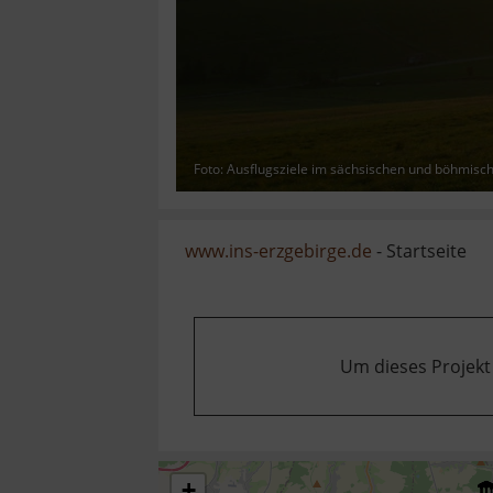
Foto: Ausflugsziele im sächsischen und böhmisc
www.ins-erzgebirge.de
- Startseite
Um dieses Projekt
+