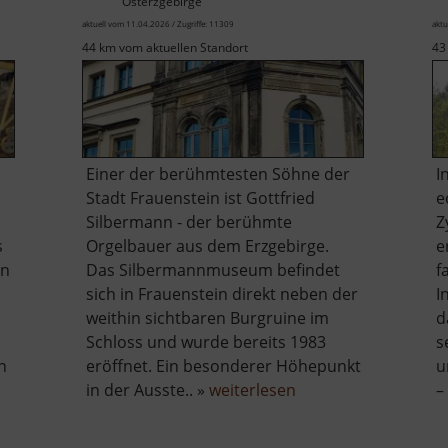
Osterzgebirge
aktuell vom 11.04.2026 / Zugriffe: 11309
aktu
44 km vom aktuellen Standort
43
Einer der berühmtesten Söhne der
I
Stadt Frauenstein ist Gottfried
e
Silbermann - der berühmte
Z
s
Orgelbauer aus dem Erzgebirge.
e
en
Das Silbermannmuseum befindet
f
sich in Frauenstein direkt neben der
I
weithin sichtbaren Burgruine im
d
Schloss und wurde bereits 1983
s
n
eröffnet. Ein besonderer Höhepunkt
u
r
über
in der Ausste.. »
weiterlesen
–
ufaktur
Silbermannmuseu
Frauenstein