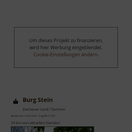
Thelersb
Stolln
Um dieses Projekt zu finanzieren,
wird hier Werbung eingeblendet.
Cookie-Einstellungen ändern
.
Burg Stein
Zwickauer Land / Sachsen
aktuell vom 13.04.2026 / Zugriffe: 21397
24 km vom aktuellen Standort