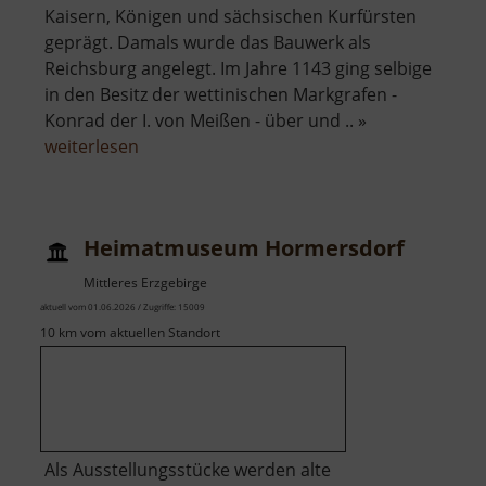
Kaisern, Königen und sächsischen Kurfürsten
geprägt. Damals wurde das Bauwerk als
Reichsburg angelegt. Im Jahre 1143 ging selbige
in den Besitz der wettinischen Markgrafen -
Konrad der I. von Meißen - über und .. »
über
weiterlesen
Schloss
Rochlitz
Heimatmuseum Hormersdorf
Mittleres Erzgebirge
aktuell vom 01.06.2026 / Zugriffe: 15009
10 km vom aktuellen Standort
Als Ausstellungsstücke werden alte