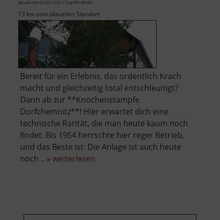
aktuell vom 26.04.2026 / Zugriffe: 48380
13 km vom aktuellen Standort
Bereit für ein Erlebnis, das ordentlich Krach
macht und gleichzeitig total entschleunigt?
Dann ab zur **Knochenstampfe
Dorfchemnitz**! Hier erwartet dich eine
technische Rarität, die man heute kaum noch
findet. Bis 1954 herrschte hier reger Betrieb,
und das Beste ist: Die Anlage ist auch heute
über
noch .. »
weiterlesen
Heimatmuseum
Dorfchemnitz
und
Knochenstampfe