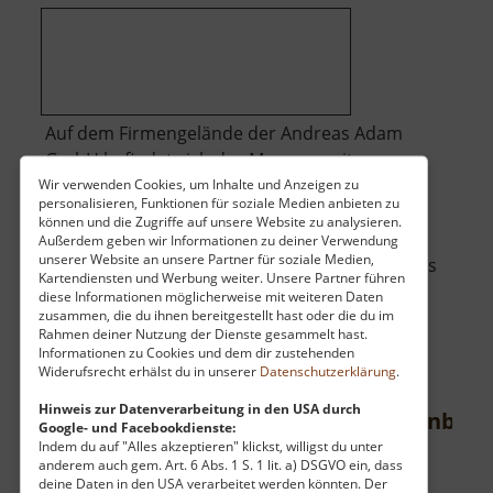
Auf dem Firmengelände der Andreas Adam
GmbH befindet sich das Museum mit
historischen Exponaten aus vielen Jahren
Wir verwenden Cookies, um Inhalte und Anzeigen zu
personalisieren, Funktionen für soziale Medien anbieten zu
Straßenbau. Zu sehen gibt es unter anderem
können und die Zugriffe auf unsere Website zu analysieren.
handwerkliche Dinge des Straßenbaues, einen
Außerdem geben wir Informationen zu deiner Verwendung
unserer Website an unsere Partner für soziale Medien,
genieteten Wasserwagen der Fa. Hentschel aus
Kartendiensten und Werbung weiter. Unsere Partner führen
Werdau, einem Wohnwagen, gebaut um
diese Informationen möglicherweise mit weiteren Daten
über
zusammen, die du ihnen bereitgestellt hast oder die du im
1920/30 oder einer .. »
weiterlesen
Rahmen deiner Nutzung der Dienste gesammelt hast.
Straßenbaumasch
Informationen zu Cookies und dem dir zustehenden
Adam
Widerufsrecht erhälst du in unserer
Datenschutzerklärung
.
in
Hinweis zur Datenverarbeitung in den USA durch
Neubeschert-Glück-Stollen Altenberg
Sayda
Google- und Facebookdienste:
Indem du auf "Alles akzeptieren" klickst, willigst du unter
Osterzgebirge
anderem auch gem. Art. 6 Abs. 1 S. 1 lit. a) DSGVO ein, dass
deine Daten in den USA verarbeitet werden könnten. Der
aktuell vom 31.05.2026 / Zugriffe: 25033