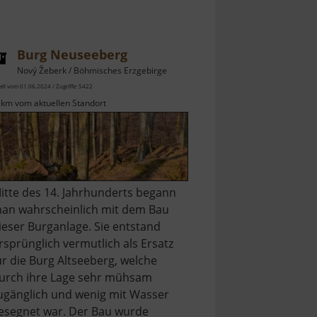
Burg Neuseeberg
Nový Žeberk / Böhmisches Erzgebirge
ell vom 01.06.2024 / Zugriffe: 5422
 km vom aktuellen Standort
itte des 14. Jahrhunderts begann
an wahrscheinlich mit dem Bau
ieser Burganlage. Sie entstand
rsprünglich vermutlich als Ersatz
ür die Burg Altseeberg, welche
urch ihre Lage sehr mühsam
ugänglich und wenig mit Wasser
esegnet war. Der Bau wurde