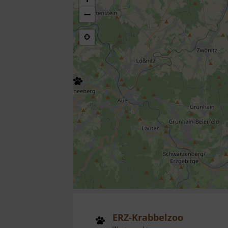
−
ERZ-Krabbelzoo