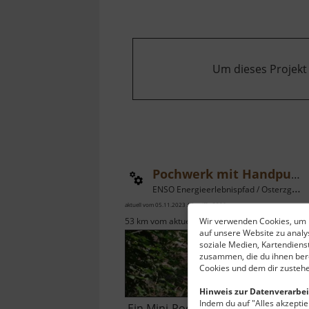
Um dieses Projekt
Pochwerk mit Handpumpe
ENSO Energieerlebnispfad / Osterzgebirge
aktuell vom 05.11.2023 / Zugriffe: 3986
Wir verwenden Cookies, um I
53 km vom aktuellen Standort
auf unsere Website zu anal
soziale Medien, Kartendiens
zusammen, die du ihnen bere
Cookies und dem dir zustehe
Hinweis zur Datenverarbei
Indem du auf "Alles akzeptier
Ein Mini-Pochwerkmodell mit