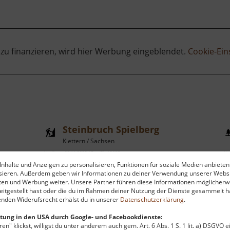
 zu finanzieren, wird hier Werbung eingeblendet.
Cookie-Ein
Steinbruch Spielberg
Klettern / Sachsen
aktuell vom 05.11.2023 / Zugriffe: 12687
aktu
nhalte und Anzeigen zu personalisieren, Funktionen für soziale Medien anbieten
95 km vom aktuellen Standort
34
ysieren. Außerdem geben wir Informationen zu deiner Verwendung unserer Websi
ten und Werbung weiter. Unsere Partner führen diese Informationen möglicherw
itgestellt hast oder die du im Rahmen deiner Nutzung der Dienste gesammelt ha
nden Widerufsrecht erhälst du in unserer
Datenschutzerklärung
.
tung in den USA durch Google- und Facebookdienste:
en" klickst, willigst du unter anderem auch gem. Art. 6 Abs. 1 S. 1 lit. a) DSGVO 
Der Spielberg ist ein ehemaliger
E