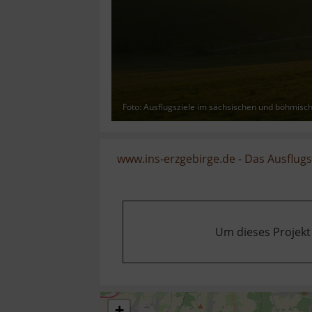
Foto: Ausflugsziele im sächsischen und böhmisc
www.ins-erzgebirge.de
-
Das Ausflugsz
Um dieses Projekt
+