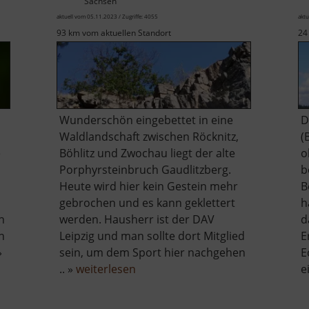
Sachsen
aktuell vom 05.11.2023 / Zugriffe: 4055
aktu
93 km vom aktuellen Standort
24
Wunderschön eingebettet in eine
D
Waldlandschaft zwischen Röcknitz,
(
e
Böhlitz und Zwochau liegt der alte
o
Porphyrsteinbruch Gaudlitzberg.
b
Heute wird hier kein Gestein mehr
B
gebrochen und es kann geklettert
h
n
werden. Hausherr ist der DAV
d
n
Leipzig und man sollte dort Mitglied
E
»
sein, um dem Sport hier nachgehen
E
über
.. »
weiterlesen
e
Gaudlitzberg