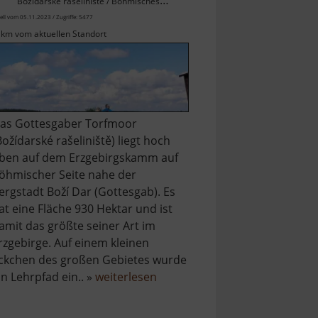
Božídarské rašeliniště / Böhmisches Erzgebirge
ell vom 05.11.2023 / Zugriffe: 5477
 km vom aktuellen Standort
as Gottesgaber Torfmoor
Božídarské rašeliniště) liegt hoch
ben auf dem Erzgebirgskamm auf
öhmischer Seite nahe der
ergstadt Boží Dar (Gottesgab). Es
at eine Fläche 930 Hektar und ist
amit das größte seiner Art im
rzgebirge. Auf einem kleinen
ckchen des großen Gebietes wurde
über
in Lehrpfad ein.. »
weiterlesen
Gottesgaber
Torfmoor