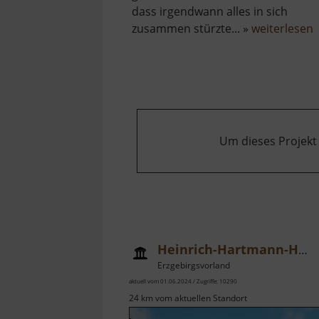
dass irgendwann alles in sich
ü
zusammen stürzte... »
weiterlesen
B
Um dieses Projekt
Heinrich-Hartmann-Haus
Erzgebirgsvorland
aktuell vom 01.06.2024 / Zugriffe: 10290
24 km vom aktuellen Standort