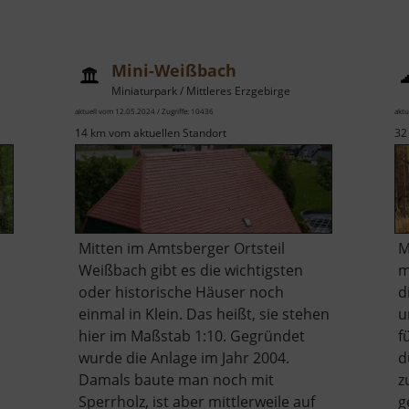
Mini-Weißbach
Miniaturpark / Mittleres Erzgebirge
aktuell vom 12.05.2024 / Zugriffe: 10436
aktu
14 km vom aktuellen Standort
32
Mitten im Amtsberger Ortsteil
M
Weißbach gibt es die wichtigsten
m
oder historische Häuser noch
d
einmal in Klein. Das heißt, sie stehen
u
hier im Maßstab 1:10. Gegründet
f
wurde die Anlage im Jahr 2004.
d
Damals baute man noch mit
z
Sperrholz, ist aber mittlerweile auf
g