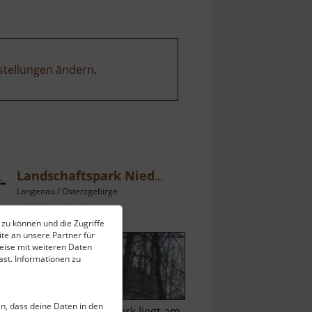
stellungen ändern
.
Landschaftspark Niederes Rittergut
Langenau / Osterzgebirge
ell vom 14.04.2024 / Zugriffe: 2205
 zu können und die Zugriffe
 km vom aktuellen Standort
te an unsere Partner für
eise mit weiteren Daten
st. Informationen zu
ein, dass deine Daten in den
in kleiner Landschaftspark liegt am