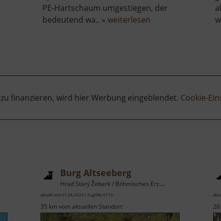
PE-Hartschaum umgestiegen, der
a
ber
über
bedeutend wa.. »
weiterlesen
w
Bergbau
Mini-
um
Weißbach
lankenstein
 zu finanzieren, wird hier Werbung eingeblendet.
Cookie-Ein
Burg Altseeberg
Hrad Starý Žeberk / Böhmisches Erzgebirge
aktuell vom 01.06.2024 / Zugriffe: 6173
aktu
35 km vom aktuellen Standort
26