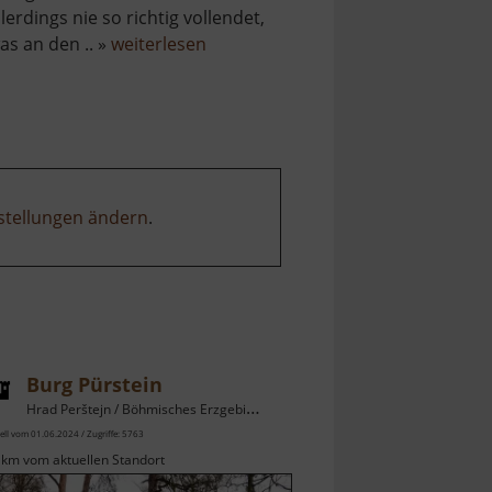
llerdings nie so richtig vollendet,
über
as an den .. »
weiterlesen
Burg
Neuseeberg
stellungen ändern
.
Burg Pürstein
Hrad Perštejn / Böhmisches Erzgebirge
ell vom 01.06.2024 / Zugriffe: 5763
 km vom aktuellen Standort