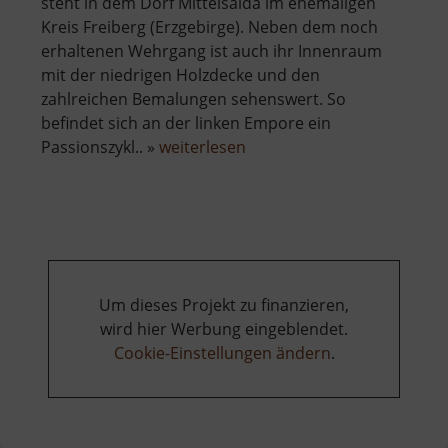
steht in dem Dorf Mittelsaida im ehemaligen
Kreis Freiberg (Erzgebirge). Neben dem noch
erhaltenen Wehrgang ist auch ihr Innenraum
mit der niedrigen Holzdecke und den
zahlreichen Bemalungen sehenswert. So
befindet sich an der linken Empore ein
über
Passionszykl.. »
weiterlesen
Wehrkirche
Mittelsaida
Um dieses Projekt zu finanzieren,
wird hier Werbung eingeblendet.
Cookie-Einstellungen ändern
.