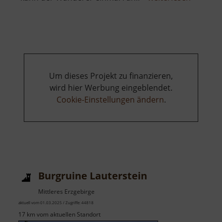
See
am
Kalten
Muff
Um dieses Projekt zu finanzieren,
wird hier Werbung eingeblendet.
Cookie-Einstellungen ändern
.
Burgruine Lauterstein
Mittleres Erzgebirge
aktuell vom 01.03.2025 / Zugriffe: 44818
17 km vom aktuellen Standort