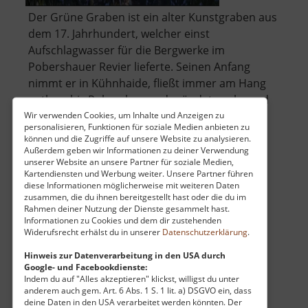
Der Grüne Graben ist ein alter Kunstgraben aus
dem 17. Jahrhundert, welcher einst
Aufschlagwasser für die Bergwerke im
Pobershauer Revier lieferte. Seinen Anfang
nimmt er in Kühnhaide, fließt immer am Hang
entlang bis Pobershau und mündet nach rund
acht Kilometern dann schließlich in den
Wir verwenden Cookies, um Inhalte und Anzeigen zu
personalisieren, Funktionen für soziale Medien anbieten zu
über
Goldkronenb.. »
weiterlesen
können und die Zugriffe auf unsere Website zu analysieren.
Grüner
Außerdem geben wir Informationen zu deiner Verwendung
unserer Website an unsere Partner für soziale Medien,
Graben
Kartendiensten und Werbung weiter. Unsere Partner führen
diese Informationen möglicherweise mit weiteren Daten
Moorlehrpfad Stengelhaide
zusammen, die du ihnen bereitgestellt hast oder die du im
Rahmen deiner Nutzung der Dienste gesammelt hast.
Mittleres Erzgebirge
Informationen zu Cookies und dem dir zustehenden
Widerufsrecht erhälst du in unserer
Datenschutzerklärung
.
aktuell vom 24.07.2024 / Zugriffe: 64707
16 km vom aktuellen Standort
Hinweis zur Datenverarbeitung in den USA durch
Google- und Facebookdienste:
Indem du auf "Alles akzeptieren" klickst, willigst du unter
anderem auch gem. Art. 6 Abs. 1 S. 1 lit. a) DSGVO ein, dass
deine Daten in den USA verarbeitet werden könnten. Der