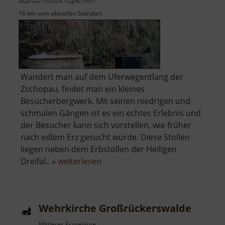
aktuell vom 12.04.2026 / Zugriffe: 29957
16 km vom aktuellen Standort
Wandert man auf dem Uferwegentlang der
Zschopau, findet man ein kleines
Besucherbergwerk. Mit seinen niedrigen und
schmalen Gängen ist es ein echtes Erlebnis und
der Besucher kann sich vorstellen, wie früher
nach edlem Erz gesucht wurde. Diese Stollen
liegen neben dem Erbstollen der Heiligen
über
Dreifal.. »
weiterlesen
Heilige
Dreifaltigkeit
Wehrkirche Großrückerswalde
Mittleres Erzgebirge