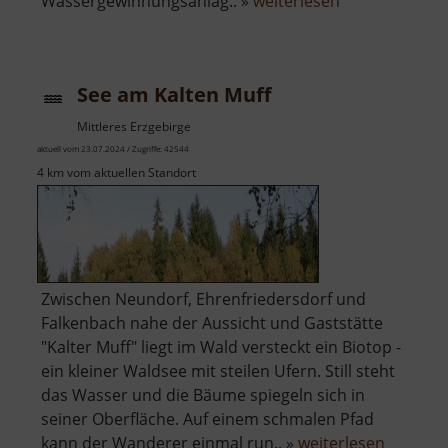
über
Wassergewinnungsanlag.. »
weiterlesen
Wasserwerk
Königswalde
See am Kalten Muff
Mittleres Erzgebirge
aktuell vom 23.07.2024 / Zugriffe: 42544
4 km vom aktuellen Standort
Zwischen Neundorf, Ehrenfriedersdorf und
Falkenbach nahe der Aussicht und Gaststätte
"Kalter Muff" liegt im Wald versteckt ein Biotop -
ein kleiner Waldsee mit steilen Ufern. Still steht
das Wasser und die Bäume spiegeln sich in
seiner Oberfläche. Auf einem schmalen Pfad
über
kann der Wanderer einmal run.. »
weiterlesen