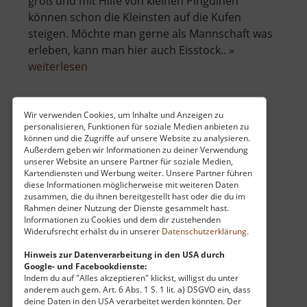
groß und mit Hilfe von kleinen Pinguinen
können schon die Kleinsten auf die Kufen
steigen. Möchte man gerne als Mannschaft was
erleben, kann man hier auch Eisstock.. »
über
weiterlesen
Eisbahn
im
Schloss
Wir verwenden Cookies, um Inhalte und Anzeigen zu
personalisieren, Funktionen für soziale Medien anbieten zu
Stülpnerhöhle
Freudenstein
können und die Zugriffe auf unsere Website zu analysieren.
Außerdem geben wir Informationen zu deiner Verwendung
Mittleres Erzgebirge
unserer Website an unsere Partner für soziale Medien,
aktuell vom 23.07.2024 / Zugriffe: 81546
Kartendiensten und Werbung weiter. Unsere Partner führen
6 km vom aktuellen Standort
diese Informationen möglicherweise mit weiteren Daten
zusammen, die du ihnen bereitgestellt hast oder die du im
Rahmen deiner Nutzung der Dienste gesammelt hast.
Informationen zu Cookies und dem dir zustehenden
Widerufsrecht erhälst du in unserer
Datenschutzerklärung
.
Hinweis zur Datenverarbeitung in den USA durch
Google- und Facebookdienste:
... ist eine ehemailge Anbruchstelle des
Indem du auf "Alles akzeptieren" klickst, willigst du unter
Zinnbergbaus und ist dem Gedenken des
anderem auch gem. Art. 6 Abs. 1 S. 1 lit. a) DSGVO ein, dass
deine Daten in den USA verarbeitet werden könnten. Der
erzgebirgischen Volkshelden Karl Stülpner