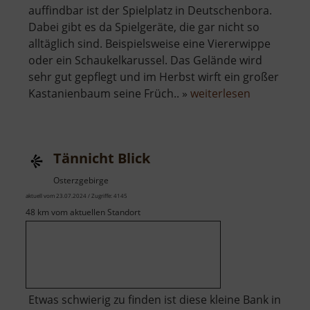
auffindbar ist der Spielplatz in Deutschenbora.
Dabei gibt es da Spielgeräte, die gar nicht so
alltäglich sind. Beispielsweise eine Viererwippe
oder ein Schaukelkarussel. Das Gelände wird
sehr gut gepflegt und im Herbst wirft ein großer
über
Kastanienbaum seine Früch.. »
weiterlesen
Spielplatz
Deutschen
Tännicht Blick
Osterzgebirge
aktuell vom 23.07.2024 / Zugriffe: 4145
48 km vom aktuellen Standort
Etwas schwierig zu finden ist diese kleine Bank in