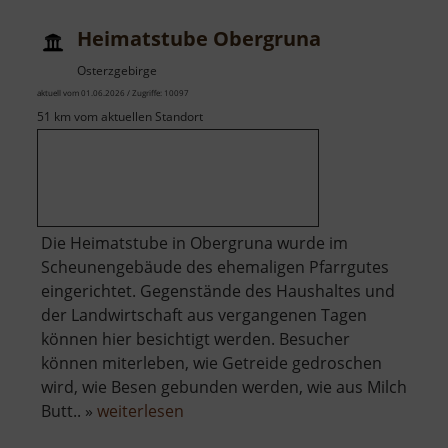
Sieben
Heimatstube Obergruna
Pochwe
Osterzgebirge
aktuell vom 01.06.2026 / Zugriffe: 10097
51 km vom aktuellen Standort
Die Heimatstube in Obergruna wurde im
Scheunengebäude des ehemaligen Pfarrgutes
eingerichtet. Gegenstände des Haushaltes und
der Landwirtschaft aus vergangenen Tagen
können hier besichtigt werden. Besucher
können miterleben, wie Getreide gedroschen
wird, wie Besen gebunden werden, wie aus Milch
über
Butt.. »
weiterlesen
Heimatstube