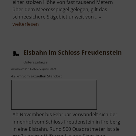
einer stolzen Höhe von fast tausend Metern
über dem Meeresspiegel gelegen, gilt das
schneesichere Skigebiet unweit von .. »
über
weiterlesen
Skilift
Carlsfeld
am
Eisbahn im Schloss Freudenstein
Hirschkopf
Osterzgebirge
aktuell vom 01.11.2025 / Zugriffe: 5099
42 km vom aktuellen Standort
Ab November bis Februar verwandelt sich der
Innenhof vom Schloss Freudenstein in Freiberg
in eine Eisbahn. Rund 500 Quadratmeter ist sie