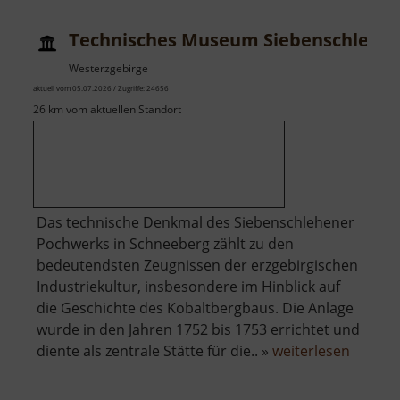
Technisches Museum Siebenschlehe
Westerzgebirge
aktuell vom 05.07.2026 / Zugriffe: 24656
26 km vom aktuellen Standort
Das technische Denkmal des Siebenschlehener
Pochwerks in Schneeberg zählt zu den
bedeutendsten Zeugnissen der erzgebirgischen
Industriekultur, insbesondere im Hinblick auf
die Geschichte des Kobaltbergbaus. Die Anlage
wurde in den Jahren 1752 bis 1753 errichtet und
über
diente als zentrale Stätte für die.. »
weiterlesen
Techni
Museu