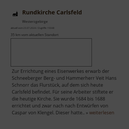
Rundkirche Carlsfeld
Westerzgebirge
aktuell vom 23.07.2024 / Zugriffe: 15048
35 km vom aktuellen Standort
Zur Errichtung eines Eisenwerkes erwarb der
Schneeberger Berg- und Hammerherr Veit Hans
Schnorr das Flurstück, auf dem sich heute
Carlsfeld befindet. Für seine Arbeiter stiftete er
die heutige Kirche. Sie wurde 1684 bis 1688
errichtet und zwar nach nach Entwürfen von
über
Caspar von Klengel. Dieser hatte.. »
weiterlesen
Rundki
Carlsfe