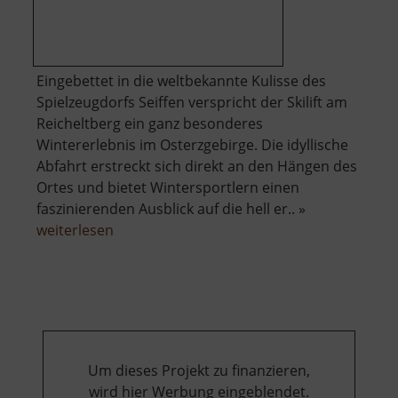
Eingebettet in die weltbekannte Kulisse des
Spielzeugdorfs Seiffen verspricht der Skilift am
Reicheltberg ein ganz besonderes
Wintererlebnis im Osterzgebirge. Die idyllische
Abfahrt erstreckt sich direkt an den Hängen des
Ortes und bietet Wintersportlern einen
faszinierenden Ausblick auf die hell er.. »
über
weiterlesen
Skilift
Seiffen
am
Reicheltberg
Um dieses Projekt zu finanzieren,
wird hier Werbung eingeblendet.