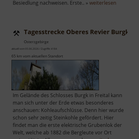
über
Besiedlung nachweisen. Erste.. »
weiterlesen
Burg
und
Kloster
Tagesstrecke Oberes Revier Burgk
Oybin
Osterzgebirge
aktuell vom 05.06.2026 / Zugriffe: 4184
65 km vom aktuellen Standort
Im Gelände des Schlosses Burgk in Freital kann
man sich unter der Erde etwas besonderes
anschauen: Kohleaufschlüsse. Denn hier wurde
schon sehr zeitig Steinkohle gefördert. Hier
findet man die erste elektrische Grubenlok der
Welt, welche ab 1882 die Bergleute vor Ort