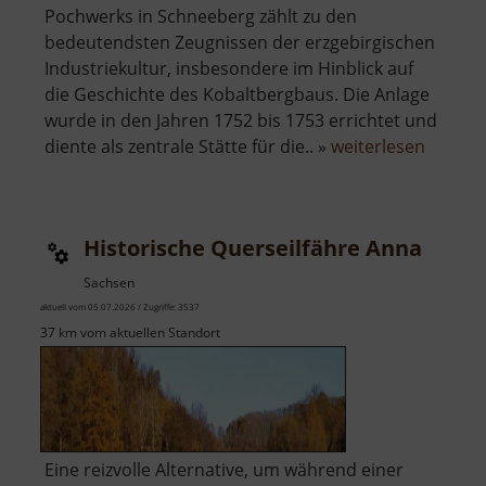
Pochwerks in Schneeberg zählt zu den
bedeutendsten Zeugnissen der erzgebirgischen
Industriekultur, insbesondere im Hinblick auf
die Geschichte des Kobaltbergbaus. Die Anlage
wurde in den Jahren 1752 bis 1753 errichtet und
über
diente als zentrale Stätte für die.. »
weiterlesen
Techni
Museu
Sieben
Historische Querseilfähre Anna
Pochwe
Sachsen
aktuell vom 05.07.2026 / Zugriffe: 3537
37 km vom aktuellen Standort
Eine reizvolle Alternative, um während einer