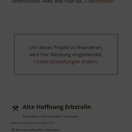
über
unterstützte. Alles, was man da.. »
weiterlesen
Tagesst
Oberes
Revier
Burgk
Um dieses Projekt zu finanzieren,
wird hier Werbung eingeblendet.
Cookie-Einstellungen ändern
.
Alte Hoffnung Erbstolln
Schönborn-Dreiwerden / Sachsen
aktuell vom 04.06.2026 / Zugriffe: 6735
39 km vom aktuellen Standort