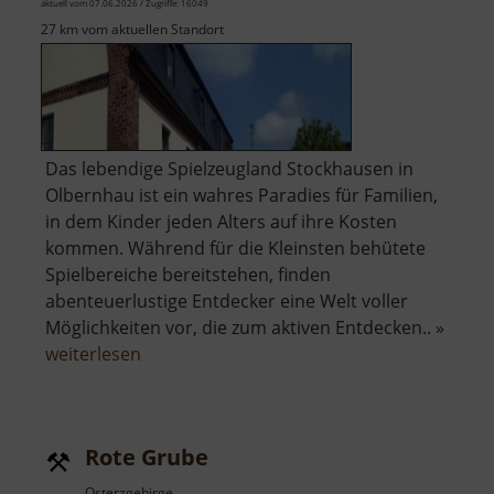
aktuell vom 07.06.2026 / Zugriffe: 16049
27 km vom aktuellen Standort
Das lebendige Spielzeugland Stockhausen in
Olbernhau ist ein wahres Paradies für Familien,
in dem Kinder jeden Alters auf ihre Kosten
kommen. Während für die Kleinsten behütete
Spielbereiche bereitstehen, finden
abenteuerlustige Entdecker eine Welt voller
Möglichkeiten vor, die zum aktiven Entdecken.. »
über
weiterlesen
Stockhausen
-
das
Rote Grube
lebendige
Spielzeugland
Osterzgebirge