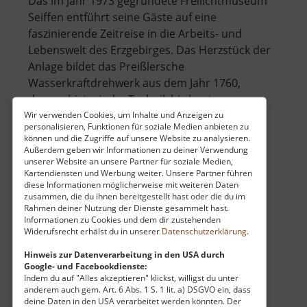
Das im Jahr 1973 gegründete Freilichtmuseum
Seiffen entführt seine Gäste auf eine
faszinierende Zeitreise in die Arbeits- und
Lebenswelt des Erzgebirges. Das Herzstück der
Anlage bildet das Preißlersche
Wasserkraftdrehwerk aus dem Jahr 1760,
dessen historische Technik bis heute
über
funktionsfähig erhalt.. »
weiterlesen
Wir verwenden Cookies, um Inhalte und Anzeigen zu
personalisieren, Funktionen für soziale Medien anbieten zu
Freilichtmuseum
können und die Zugriffe auf unsere Website zu analysieren.
Seiffen
Außerdem geben wir Informationen zu deiner Verwendung
unserer Website an unsere Partner für soziale Medien,
Kartendiensten und Werbung weiter. Unsere Partner führen
Henry van de Velde Museum
diese Informationen möglicherweise mit weiteren Daten
zusammen, die du ihnen bereitgestellt hast oder die du im
Villa Esche / Erzgebirgsvorland
Rahmen deiner Nutzung der Dienste gesammelt hast.
aktuell vom 07.06.2026 / Zugriffe: 18588
Informationen zu Cookies und dem dir zustehenden
Widerufsrecht erhälst du in unserer
Datenschutzerklärung
.
24 km vom aktuellen Standort
Hinweis zur Datenverarbeitung in den USA durch
Google- und Facebookdienste:
Indem du auf "Alles akzeptieren" klickst, willigst du unter
anderem auch gem. Art. 6 Abs. 1 S. 1 lit. a) DSGVO ein, dass
deine Daten in den USA verarbeitet werden könnten. Der