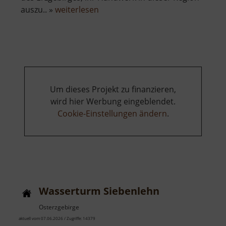
über
auszu.. »
weiterlesen
Erzgebirgisches
Glashüttenmuseum
Um dieses Projekt zu finanzieren,
wird hier Werbung eingeblendet.
Cookie-Einstellungen ändern
.
Wasserturm Siebenlehn
Osterzgebirge
aktuell vom 07.06.2026 / Zugriffe: 14379