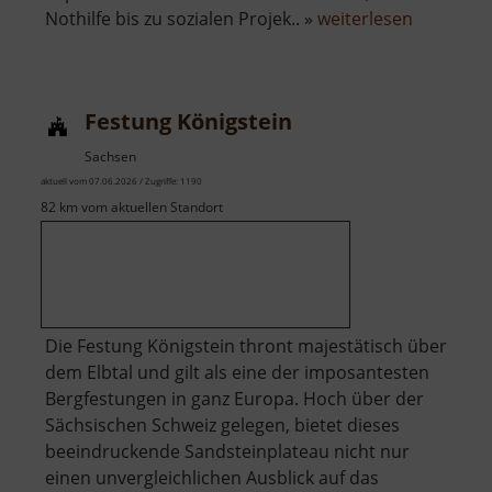
über
Nothilfe bis zu sozialen Projek.. »
weiterlesen
Rot-
Kreuz-
Museum
Festung Königstein
Beierfeld
Sachsen
aktuell vom 07.06.2026 / Zugriffe: 1190
82 km vom aktuellen Standort
Die Festung Königstein thront majestätisch über
dem Elbtal und gilt als eine der imposantesten
Bergfestungen in ganz Europa. Hoch über der
Sächsischen Schweiz gelegen, bietet dieses
beeindruckende Sandsteinplateau nicht nur
einen unvergleichlichen Ausblick auf das