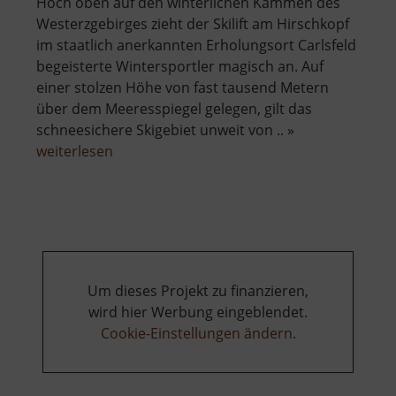
Hoch oben auf den winterlichen Kämmen des
Westerzgebirges zieht der Skilift am Hirschkopf
im staatlich anerkannten Erholungsort Carlsfeld
begeisterte Wintersportler magisch an. Auf
einer stolzen Höhe von fast tausend Metern
über dem Meeresspiegel gelegen, gilt das
schneesichere Skigebiet unweit von .. »
über
weiterlesen
Skilift
Carlsfeld
am
Hirschkopf
Um dieses Projekt zu finanzieren,
wird hier Werbung eingeblendet.
Cookie-Einstellungen ändern
.