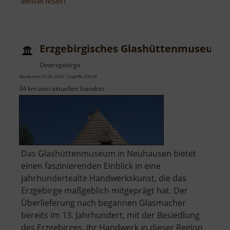
über
weiterlesen
Skilift
Seiffen
am
Erzgebirgisches Glashüttenmuseum
Reicheltberg
Osterzgebirge
aktuell vom 07.06.2026 / Zugriffe: 33638
34 km vom aktuellen Standort
Das Glashüttenmuseum in Neuhausen bietet
einen faszinierenden Einblick in eine
jahrhundertealte Handwerkskunst, die das
Erzgebirge maßgeblich mitgeprägt hat. Der
Überlieferung nach begannen Glasmacher
bereits im 13. Jahrhundert, mit der Besiedlung
des Erzgebirges, ihr Handwerk in dieser Region