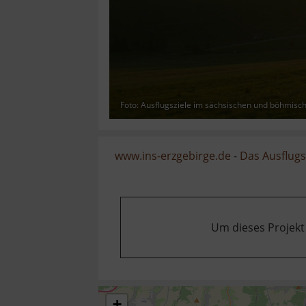
Foto: Ausflugsziele im sächsischen und böhmisc
www.ins-erzgebirge.de
-
Das Ausflugsz
Um dieses Projekt
+