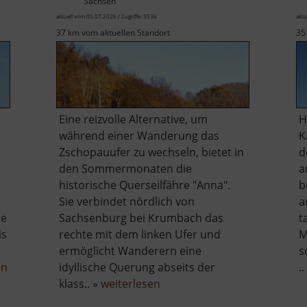
Sachsen
aktuell vom 05.07.2026 / Zugriffe: 3536
aktu
37 km vom aktuellen Standort
35
Eine reizvolle Alternative, um
H
während einer Wanderung das
K
Zschopauufer zu wechseln, bietet in
d
den Sommermonaten die
a
historische Querseilfähre "Anna".
b
Sie verbindet nördlich von
a
ie
Sachsenburg bei Krumbach das
t
is
rechte mit dem linken Ufer und
M
ermöglicht Wanderern eine
s
über
en
idyllische Querung abseits der
..
Technisches
über
klass.. »
weiterlesen
Museum
Historische