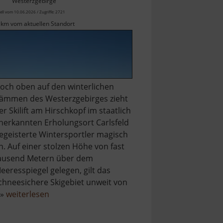
Westerzgebirge
ell vom 10.06.2026 / Zugriffe: 2721
 km vom aktuellen Standort
och oben auf den winterlichen
ämmen des Westerzgebirges zieht
er Skilift am Hirschkopf im staatlich
nerkannten Erholungsort Carlsfeld
egeisterte Wintersportler magisch
n. Auf einer stolzen Höhe von fast
ausend Metern über dem
eeresspiegel gelegen, gilt das
chneesichere Skigebiet unweit von
über
 »
weiterlesen
Skilift
Carlsfeld