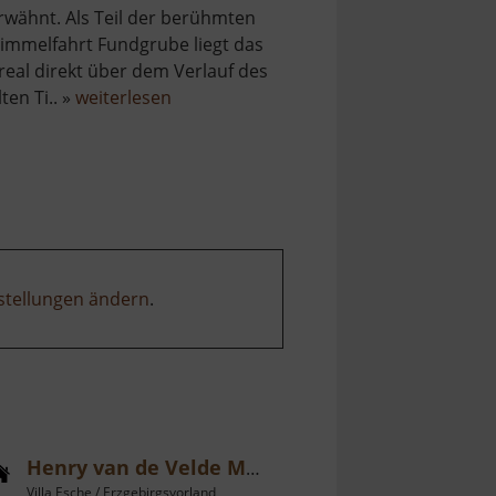
rwähnt. Als Teil der berühmten
immelfahrt Fundgrube liegt das
real direkt über dem Verlauf des
über
lten Ti.. »
weiterlesen
Rote
Grube
stellungen ändern
.
Henry van de Velde Museum
Villa Esche / Erzgebirgsvorland