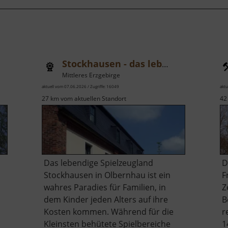
Stockhausen - das lebendige Spielzeugland
Mittleres Erzgebirge
aktuell vom 07.06.2026 / Zugriffe: 16049
aktu
27 km vom aktuellen Standort
42
Das lebendige Spielzeugland
D
Stockhausen in Olbernhau ist ein
F
wahres Paradies für Familien, in
Z
dem Kinder jeden Alters auf ihre
B
Kosten kommen. Während für die
r
Kleinsten behütete Spielbereiche
1