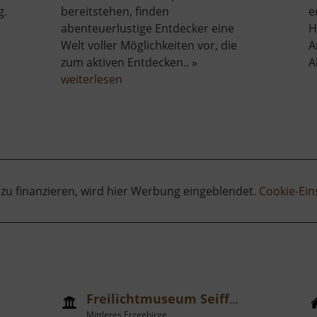
g.
bereitstehen, finden
e
abenteuerlustige Entdecker eine
H
Welt voller Möglichkeiten vor, die
A
zum aktiven Entdecken.. »
A
urm
über
weiterlesen
hn
Stockhausen
-
das
lebendige
Spielzeugland
 zu finanzieren, wird hier Werbung eingeblendet.
Cookie-Ein
Freilichtmuseum Seiffen
Mittleres Erzgebirge