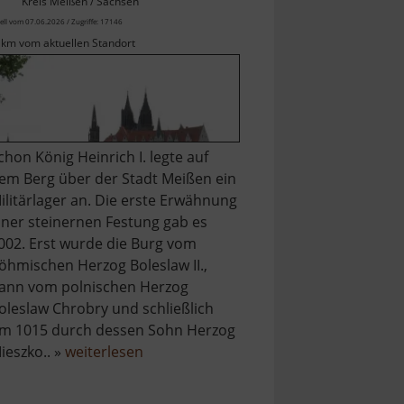
Kreis Meißen / Sachsen
ell vom 07.06.2026 / Zugriffe: 17146
 km vom aktuellen Standort
chon König Heinrich I. legte auf
em Berg über der Stadt Meißen ein
ilitärlager an. Die erste Erwähnung
iner steinernen Festung gab es
002. Erst wurde die Burg vom
öhmischen Herzog Boleslaw II.,
ann vom polnischen Herzog
oleslaw Chrobry und schließlich
m 1015 durch dessen Sohn Herzog
über
ieszko.. »
weiterlesen
Albrechtsburg
Meißen