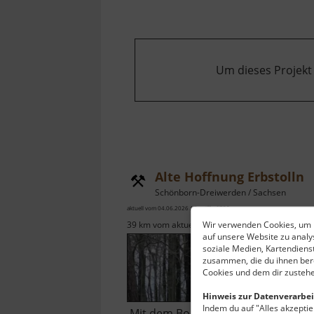
Um dieses Projekt
Alte Hoffnung Erbstolln
Schönborn-Dreiwerden / Sachsen
aktuell vom 04.06.2026 / Zugriffe: 6735
Wir verwenden Cookies, um I
39 km vom aktuellen Standort
auf unsere Website zu anal
soziale Medien, Kartendiens
zusammen, die du ihnen bere
Cookies und dem dir zustehe
Hinweis zur Datenverarbei
Indem du auf "Alles akzeptier
Mit dem Boot ins Bergwerk