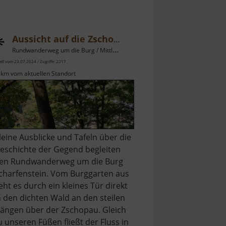
Aussicht auf die Zschopauschleife
Rundwanderweg um die Burg / Mittleres Erzgebirge
ell vom 23.07.2024 / Zugriffe: 2217
 km vom aktuellen Standort
leine Ausblicke und Tafeln über die
eschichte der Gegend begleiten
en Rundwanderweg um die Burg
charfenstein. Vom Burggarten aus
eht es durch ein kleines Tür direkt
n den dichten Wald an den steilen
ängen über der Zschopau. Gleich
u unseren Füßen fließt der Fluss in