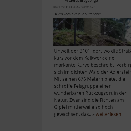
Mittleres Erzgebirge
aktuell vom 11.04.2026 / Zugriffe: 8631
16 km vom aktuellen Standort
Unweit der B101, dort wo die Stra
kurz vor dem Kalkwerk eine
markante Kurve beschreibt, verbir
sich im dichten Wald der Adlerstei
Mit seinen 676 Metern bietet die
schroffe Felsgruppe einen
wunderbaren Rückzugsort in der
Natur. Zwar sind die Fichten am
Gipfel mittlerweile so hoch
übe
gewachsen, das.. »
weiterlesen
Adle