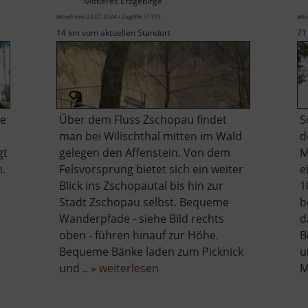
Mittleres Erzgebirge
aktuell vom 23.07.2024 / Zugriffe: 51315
aktu
14 km vom aktuellen Standort
71
ße
Über dem Fluss Zschopau findet
S
man bei Wilischthal mitten im Wald
d
gt
gelegen den Affenstein. Von dem
M
n.
Felsvorsprung bietet sich ein weiter
e
Blick ins Zschopautal bis hin zur
1
Stadt Zschopau selbst. Bequeme
b
Wanderpfade - siehe Bild rechts
d
oben - führen hinauf zur Höhe.
B
Bequeme Bänke laden zum Picknick
u
r
über
und .. »
weiterlesen
M
rstein
Affenstein