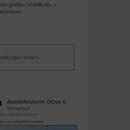
iner großen Schleife ein.. »
über
eiterlesen
Aussicht
auf
die
Zschopauschleife
stellungen ändern
.
Aussichtsturm Ottos Eck
Osterzgebirge
ell vom 13.04.2026 / Zugriffe: 3185
 km vom aktuellen Standort