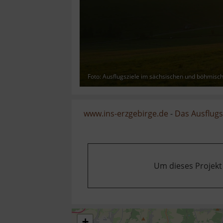
Foto: Ausflugsziele im sächsischen und böhmisc
www.ins-erzgebirge.de
-
Das Ausflugsz
Um dieses Projekt
+