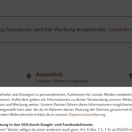
 zu finanzieren, wird hier Werbung eingeblendet.
Cookie-Ein
Auenblick
Zschopau / Mittleres Erzgebirge
aktuell vom 23.07.2024 / Zugriffe: 7285
aktu
nhalte und Anzeigen zu personalisieren, Funktionen für soziale Medien anbieten
17 km vom aktuellen Standort
53
ysieren. Außerdem geben wir Informationen zu deiner Verwendung unserer Websi
ten und Werbung weiter. Unsere Partner führen diese Informationen möglicherw
itgestellt hast oder die du im Rahmen deiner Nutzung der Dienste gesammelt ha
nden Widerufsrecht erhälst du in unserer
Datenschutzerklärung
.
tung in den USA durch Google- und Facebookdienste:
en" klickst, willigst du unter anderem auch gem. Art. 6 Abs. 1 S. 1 lit. a) DSGVO 
Zwischen Waldkirchen und
A