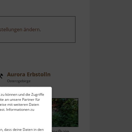
stellungen ändern
.
Aurora Erbstolln
Osterzgebirge
ell vom 01.06.2026 / Zugriffe: 18453
 zu können und die Zugriffe
 km vom aktuellen Standort
te an unsere Partner für
eise mit weiteren Daten
st. Informationen zu
ein, dass deine Daten in den
n der Straße zwischen Dorfhain