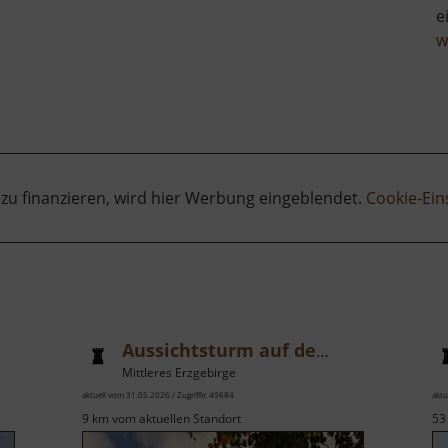
auf
e
die
w
Zschopauschleife
 zu finanzieren, wird hier Werbung eingeblendet.
Cookie-Ein
Aussichtsturm auf dem Scheibenberg
Mittleres Erzgebirge
aktuell vom 31.05.2026 / Zugriffe: 49684
aktu
9 km vom aktuellen Standort
53