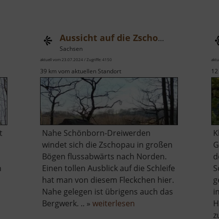
Aussicht auf die Zschopauschleife
Sachsen
aktuell vom 23.07.2024 / Zugriffe: 4150
aktu
39 km vom aktuellen Standort
12
t
Nahe Schönborn-Dreiwerden
K
windet sich die Zschopau in großen
G
Bögen flussabwärts nach Norden.
d
n
Einen tollen Ausblick auf die Schleife
S
hat man von diesem Fleckchen hier.
g
Nahe gelegen ist übrigens auch das
i
über
Bergwerk. .. »
weiterlesen
H
Aussicht
z