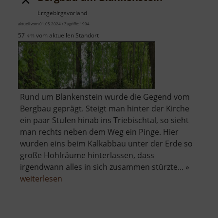
Erzgebirgsvorland
aktuell vom 01.05.2024 / Zugriffe: 1904
57 km vom aktuellen Standort
Rund um Blankenstein wurde die Gegend vom
Bergbau geprägt. Steigt man hinter der Kirche
ein paar Stufen hinab ins Triebischtal, so sieht
man rechts neben dem Weg ein Pinge. Hier
wurden eins beim Kalkabbau unter der Erde so
große Hohlräume hinterlassen, dass
irgendwann alles in sich zusammen stürzte... »
über
weiterlesen
Bergbau
um
Blankenstein