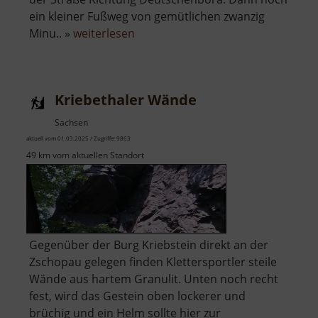
ein kleiner Fußweg von gemütlichen zwanzig
über
Minu.. »
weiterlesen
Bastei
zu
Nossen
Kriebethaler Wände
Sachsen
aktuell vom 01.03.2025 / Zugriffe: 9863
49 km vom aktuellen Standort
Gegenüber der Burg Kriebstein direkt an der
Zschopau gelegen finden Klettersportler steile
Wände aus hartem Granulit. Unten noch recht
fest, wird das Gestein oben lockerer und
brüchig und ein Helm sollte hier zur