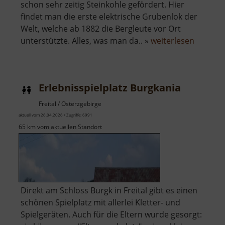
schon sehr zeitig Steinkohle gefördert. Hier
findet man die erste elektrische Grubenlok der
Welt, welche ab 1882 die Bergleute vor Ort
über
unterstützte. Alles, was man da.. »
weiterlesen
Tagesst
Oberes
Revier
Erlebnisspielplatz Burgkania
Burgk
Freital / Osterzgebirge
aktuell vom 26.04.2026 / Zugriffe: 6991
65 km vom aktuellen Standort
Direkt am Schloss Burgk in Freital gibt es einen
schönen Spielplatz mit allerlei Kletter- und
Spielgeräten. Auch für die Eltern wurde gesorgt: