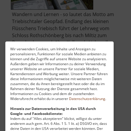
Wandern und Lernen - so lautet das Motto am
Triebischtaler Geopfad. Endlang des kleinen
Flüsschens Triebisch führt der Lehrweg vom
Schloss Rothschönberg bis nach Miltiz zum
Besucherbergwerk Altes Kalkwerk. Liebevoll
wurden viele Schilder entlang des Wegen
Wir verwenden Cookies, um Inhalte und Anzeigen zu
personalisieren, Funktionen für soziale Medien anbieten zu
gestaltet und Rastplätze eingerichtet. Aber .. »
können und die Zugriffe auf unsere Website zu analysieren.
über
weiterlesen
Außerdem geben wir Informationen zu deiner Verwendung
unserer Website an unsere Partner für soziale Medien,
Geopfad
Kartendiensten und Werbung weiter. Unsere Partner führen
Triebischtal
diese Informationen möglicherweise mit weiteren Daten
zusammen, die du ihnen bereitgestellt hast oder die du im
Rahmen deiner Nutzung der Dienste gesammelt hast.
Spielplatz Deutschenbora
Informationen zu Cookies und dem dir zustehenden
Widerufsrecht erhälst du in unserer
Datenschutzerklärung
.
Sachsen
aktuell vom 23.07.2024 / Zugriffe: 3638
Hinweis zur Datenverarbeitung in den USA durch
Google- und Facebookdienste:
56 km vom aktuellen Standort
Indem du auf "Alles akzeptieren" klickst, willigst du unter
anderem auch gem. Art. 6 Abs. 1 S. 1 lit. a) DSGVO ein, dass
deine Daten in den USA verarbeitet werden könnten. Der