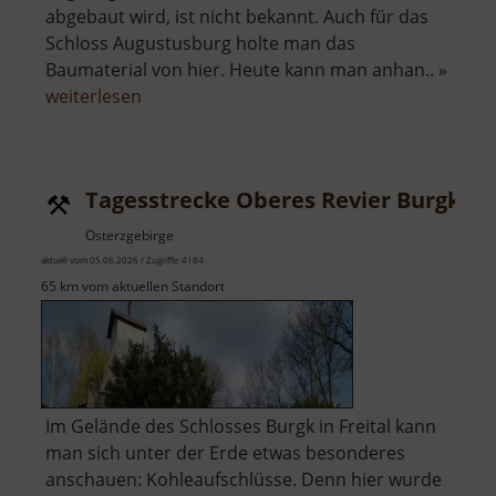
abgebaut wird, ist nicht bekannt. Auch für das
Schloss Augustusburg holte man das
Baumaterial von hier. Heute kann man anhan.. »
über
weiterlesen
Kalklöcher
im
Striegistal
Tagesstrecke Oberes Revier Burgk
Osterzgebirge
aktuell vom 05.06.2026 / Zugriffe: 4184
65 km vom aktuellen Standort
Im Gelände des Schlosses Burgk in Freital kann
man sich unter der Erde etwas besonderes
anschauen: Kohleaufschlüsse. Denn hier wurde