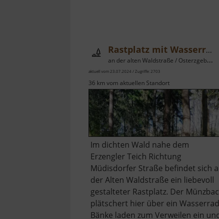
Rastplatz mit Wasserrad
an der alten Waldstraße / Osterzgebirge
aktuell vom 23.07.2024 / Zugriffe: 2703
36 km vom aktuellen Standort
Im dichten Wald nahe dem
Erzengler Teich Richtung
Müdisdorfer Straße befindet sich 
der Alten Waldstraße ein liebevoll
gestalteter Rastplatz. Der Münzba
plätschert hier über ein Wasserrad
Bänke laden zum Verweilen ein un