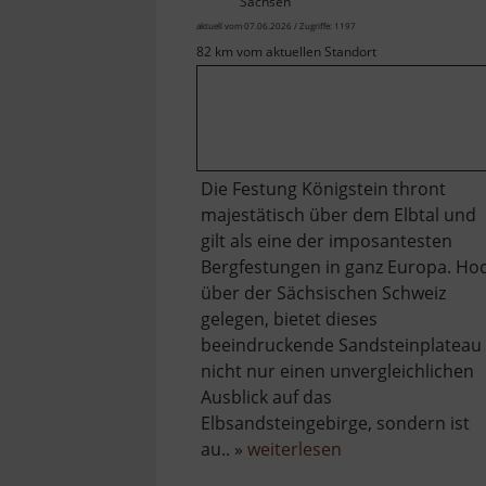
Sachsen
aktuell vom 07.06.2026 / Zugriffe: 1197
82 km vom aktuellen Standort
Die Festung Königstein thront
majestätisch über dem Elbtal und
gilt als eine der imposantesten
Bergfestungen in ganz Europa. Ho
über der Sächsischen Schweiz
gelegen, bietet dieses
beeindruckende Sandsteinplateau
nicht nur einen unvergleichlichen
Ausblick auf das
Elbsandsteingebirge, sondern ist
über
au.. »
weiterlesen
Festung