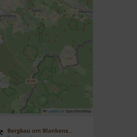
Leaflet
|
© OpenStreetMap
Bergbau um Blankenstein