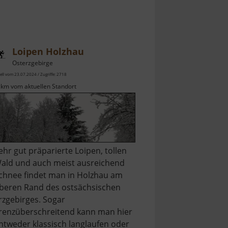
Loipen Holzhau
Osterzgebirge
ell vom 23.07.2024 / Zugriffe: 2718
 km vom aktuellen Standort
ehr gut präparierte Loipen, tollen
ald und auch meist ausreichend
chnee findet man in Holzhau am
beren Rand des ostsächsischen
rzgebirges. Sogar
renzüberschreitend kann man hier
ntweder klassisch langlaufen oder