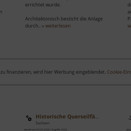
errichtet wurde.
d
en
a
Architektonisch besticht die Anlage
P
über
durch.. »
weiterlesen
w
Aussichtsturm
Ottos
Eck
 zu finanzieren, wird hier Werbung eingeblendet.
Cookie-Ein
Historische Querseilfähre Anna
Sachsen
aktuell vom 05.07.2026 / Zugriffe: 3550
aktu