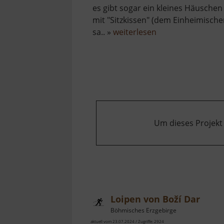
es gibt sogar ein kleines Häuschen
mit "Sitzkissen" (dem Einheimisch
über
sa.. »
weiterlesen
Rastplatz
mit
Wasserrad
Um dieses Projekt
Loipen von Boží Dar
Böhmisches Erzgebirge
aktuell vom 23.07.2024 / Zugriffe: 2924