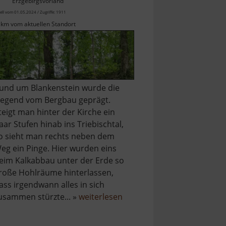
Erzgebirgsvorland
ell vom 01.05.2024 / Zugriffe: 1911
 km vom aktuellen Standort
und um Blankenstein wurde die
egend vom Bergbau geprägt.
teigt man hinter der Kirche ein
aar Stufen hinab ins Triebischtal,
o sieht man rechts neben dem
eg ein Pinge. Hier wurden eins
eim Kalkabbau unter der Erde so
roße Hohlräume hinterlassen,
ass irgendwann alles in sich
über
usammen stürzte... »
weiterlesen
Bergbau
um