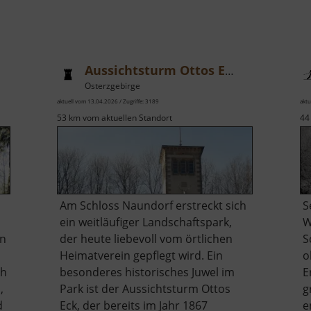
Aussichtsturm Ottos Eck
Osterzgebirge
aktuell vom 13.04.2026 / Zugriffe: 3189
aktu
53 km vom aktuellen Standort
44
Am Schloss Naundorf erstreckt sich
S
ein weitläufiger Landschaftspark,
W
an
der heute liebevoll vom örtlichen
S
Heimatverein gepflegt wird. Ein
o
ch
besonderes historisches Juwel im
E
,
Park ist der Aussichtsturm Ottos
g
d
Eck, der bereits im Jahr 1867
e