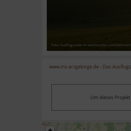
Foto: Ausflugsziele im sächsischen und böhmisc
www.ins-erzgebirge.de
-
Das Ausflugsz
Um dieses Projekt
+