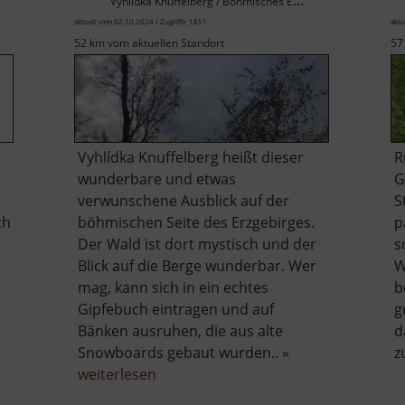
Vyhlídka Knuffelberg / Böhmisches Erzgebirge
aktuell vom 02.10.2024 / Zugriffe: 1851
aktu
52 km vom aktuellen Standort
57
Vyhlídka Knuffelberg heißt dieser
R
wunderbare und etwas
G
verwunschene Ausblick auf der
S
ch
böhmischen Seite des Erzgebirges.
p
Der Wald ist dort mystisch und der
s
Blick auf die Berge wunderbar. Wer
W
mag, kann sich in ein echtes
b
Gipfebuch eintragen und auf
g
Bänken ausruhen, die aus alte
d
Snowboards gebaut wurden.. »
z
über
weiterlesen
Aussichtspunkt