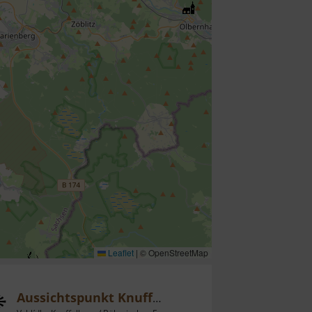
Leaflet
|
© OpenStreetMap
Aussichtspunkt Knuffelberg