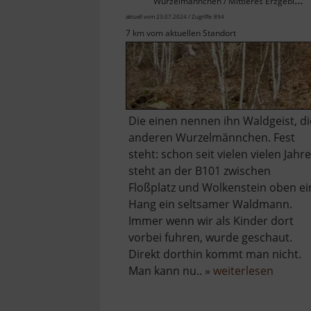
Wurzelmännchen / Mittleres Erzgebirge
aktuell vom 23.07.2024 / Zugriffe: 894
7 km vom aktuellen Standort
Die einen nennen ihn Waldgeist, di
anderen Wurzelmännchen. Fest
steht: schon seit vielen vielen Jahr
steht an der B101 zwischen
Floßplatz und Wolkenstein oben ei
Hang ein seltsamer Waldmann.
Immer wenn wir als Kinder dort
vorbei fuhren, wurde geschaut.
Direkt dorthin kommt man nicht.
über
Man kann nu.. »
weiterlesen
Waldge