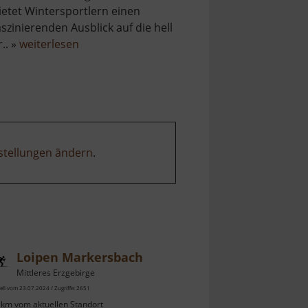
ietet Wintersportlern einen
aszinierenden Ausblick auf die hell
über
r.. »
weiterlesen
Skilift
Seiffen
am
Reicheltberg
stellungen ändern
.
Loipen Markersbach
Mittleres Erzgebirge
ell vom 23.07.2024 / Zugriffe: 2651
 km vom aktuellen Standort