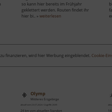
n
so kann hier bereits im Frühjahr
b
geklettert werden. Routen findet ihr
f
über
hier bi.. »
weiterlesen
e
Kocksche
Wand
 zu finanzieren, wird hier Werbung eingeblendet.
Cookie-Ein
Olymp
Mittleres Erzgebirge
aktuell vom 23.07.2024 / Zugriffe: 2649
aktu
24 km vom aktuellen Standort
14