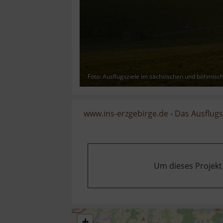
Foto: Ausflugsziele im sächsischen und böhmisc
www.ins-erzgebirge.de
-
Das Ausflugsz
Um dieses Projekt
+