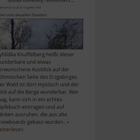
Vyhlídka Knuffelberg / Böhmisches Erzgebirge
ell vom 02.10.2024 / Zugriffe: 1856
 km vom aktuellen Standort
yhlídka Knuffelberg heißt dieser
underbare und etwas
erwunschene Ausblick auf der
öhmischen Seite des Erzgebirges.
er Wald ist dort mystisch und der
lick auf die Berge wunderbar. Wer
ag, kann sich in ein echtes
ipfebuch eintragen und auf
änken ausruhen, die aus alte
nowboards gebaut wurden.. »
über
eiterlesen
Aussichtspunkt