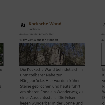
Kocksche Wand
Sachsen
aktuell vom 30.09.2024 / Zugriffe: 2242
aktu
43 km vom aktuellen Standort
32
ie
Die Kocksche Wand befindet sich in
E
unmittelbarer Nähe zur
K
Hängebrücke. Hier wurden früher
v
s
Steine gebrochen und heute führt
R
t
am oberen Ende ein Wanderweg zu
W
einer Aussichtsstelle. Die Felsen
D
liegen wunderbar in der Sonne und
d