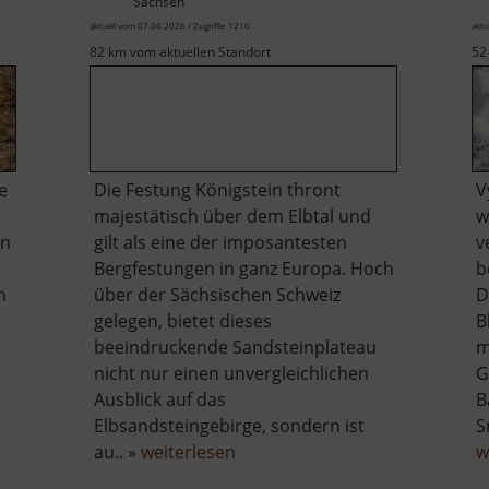
Sachsen
aktuell vom 07.06.2026 / Zugriffe: 1210
aktu
82 km vom aktuellen Standort
52
e
Die Festung Königstein thront
V
majestätisch über dem Elbtal und
w
en
gilt als eine der imposantesten
v
Bergfestungen in ganz Europa. Hoch
b
n
über der Sächsischen Schweiz
D
gelegen, bietet dieses
B
beeindruckende Sandsteinplateau
m
nicht nur einen unvergleichlichen
G
Ausblick auf das
B
Elbsandsteingebirge, sondern ist
S
ist
über
au.. »
weiterlesen
w
Festung