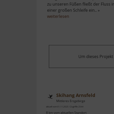
zu unseren Füßen fließt der Fluss i
einer großen Schleife ein.. »
über
weiterlesen
Aussicht
auf
die
Zschopauschleife
Um dieses Projekt
Skihang Arnsfeld
Mittleres Erzgebirge
aktuell vom 01.11.2025 / Zugriffe: 2544
8 km vom aktuellen Standort