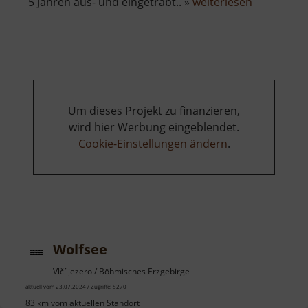
über
5 Jahren aus- und eingetrabt.. »
weiterlesen
Wolfssäule
Um dieses Projekt zu finanzieren,
wird hier Werbung eingeblendet.
Cookie-Einstellungen ändern
.
Wolfsee
Vlčí jezero / Böhmisches Erzgebirge
aktuell vom 23.07.2024 / Zugriffe: 5270
83 km vom aktuellen Standort