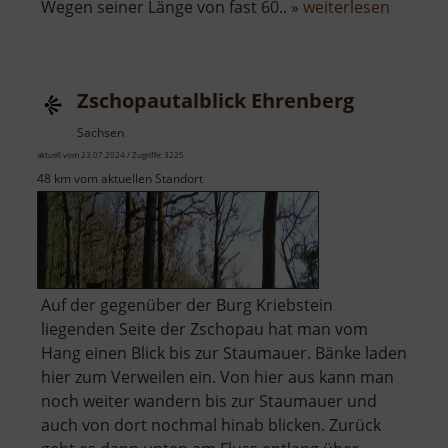
über
Wegen seiner Länge von fast 60.. »
weiterlesen
Zschop
Zschopautalblick Ehrenberg
Sachsen
aktuell vom 23.07.2024 / Zugriffe: 3225
48 km vom aktuellen Standort
Auf der gegenüber der Burg Kriebstein
liegenden Seite der Zschopau hat man vom
Hang einen Blick bis zur Staumauer. Bänke laden
hier zum Verweilen ein. Von hier aus kann man
noch weiter wandern bis zur Staumauer und
auch von dort nochmal hinab blicken. Zurück