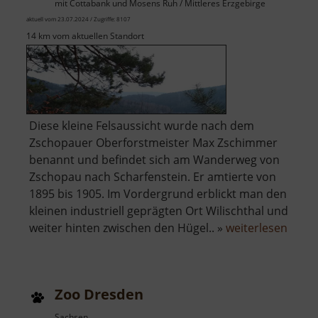
mit Cottabank und Mosens Ruh / Mittleres Erzgebirge
aktuell vom 23.07.2024 / Zugriffe: 8107
14 km vom aktuellen Standort
Diese kleine Felsaussicht wurde nach dem
Zschopauer Oberforstmeister Max Zschimmer
benannt und befindet sich am Wanderweg von
Zschopau nach Scharfenstein. Er amtierte von
1895 bis 1905. Im Vordergrund erblickt man den
kleinen industriell geprägten Ort Wilischthal und
über
weiter hinten zwischen den Hügel.. »
weiterlesen
Zsch
Zoo Dresden
Sachsen