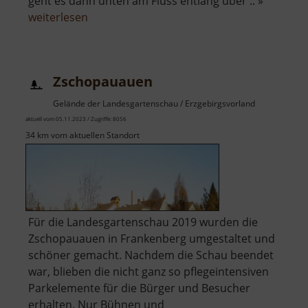
geht es dann unten am Fluss entlang über .. »
über
weiterlesen
Zschopautalblick
Ehrenberg
Zschopauauen
Gelände der Landesgartenschau / Erzgebirgsvorland
aktuell vom 05.11.2023 / Zugriffe: 8056
34 km vom aktuellen Standort
Für die Landesgartenschau 2019 wurden die
Zschopauauen in Frankenberg umgestaltet und
schöner gemacht. Nachdem die Schau beendet
war, blieben die nicht ganz so pflegeintensiven
Parkelemente für die Bürger und Besucher
erhalten. Nur Bühnen und