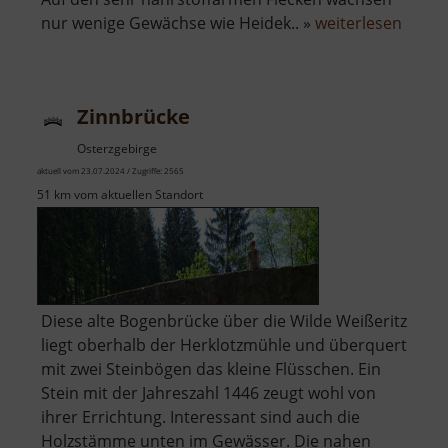
über
nur wenige Gewächse wie Heidek.. »
weiterlesen
Zinnse
bei
Boží
Zinnbrücke
Dar
Osterzgebirge
aktuell vom 23.07.2024 / Zugriffe: 2565
51 km vom aktuellen Standort
Diese alte Bogenbrücke über die Wilde Weißeritz
liegt oberhalb der Herklotzmühle und überquert
mit zwei Steinbögen das kleine Flüsschen. Ein
Stein mit der Jahreszahl 1446 zeugt wohl von
ihrer Errichtung. Interessant sind auch die
Holzstämme unten im Gewässer. Die nahen