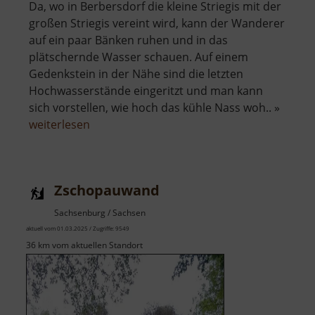
Da, wo in Berbersdorf die kleine Striegis mit der
großen Striegis vereint wird, kann der Wanderer
auf ein paar Bänken ruhen und in das
plätschernde Wasser schauen. Auf einem
Gedenkstein in der Nähe sind die letzten
Hochwasserstände eingeritzt und man kann
sich vorstellen, wie hoch das kühle Nass woh.. »
über
weiterlesen
Zusammenfluss
Große
und
Zschopauwand
Kleine
Striegis
Sachsenburg / Sachsen
aktuell vom 01.03.2025 / Zugriffe: 9549
36 km vom aktuellen Standort