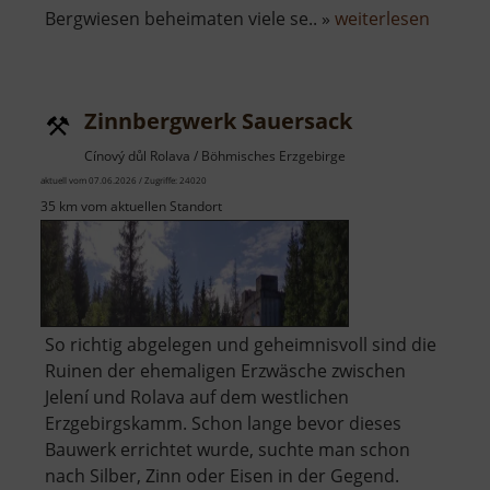
über
Bergwiesen beheimaten viele se.. »
weiterlesen
Zinnbr
Zinnbergwerk Sauersack
Cínový důl Rolava / Böhmisches Erzgebirge
aktuell vom 07.06.2026 / Zugriffe: 24020
35 km vom aktuellen Standort
So richtig abgelegen und geheimnisvoll sind die
Ruinen der ehemaligen Erzwäsche zwischen
Jelení und Rolava auf dem westlichen
Erzgebirgskamm. Schon lange bevor dieses
Bauwerk errichtet wurde, suchte man schon
nach Silber, Zinn oder Eisen in der Gegend.