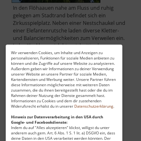
In den Flöhaauen nahe am Fluss und ruhig
gelegen am Stadtrand befindet sich ein
Zirkusspielplatz. Neben einer Nestschaukel und
einer Elefantenrutsche laden diverse Kletter-
und Balanciermöglichkeiten zum Verweilen ein.
Jedes Kind kann sich hier vielseitig als
Zirkusartist fühlen! Bänke im Schatten b.. »
Wir verwenden Cookies, um Inhalte und Anzeigen zu
personalisieren, Funktionen für soziale Medien anbieten zu
über
weiterlesen
können und die Zugriffe auf unsere Website zu analysieren.
Zirkusspielplatz
Außerdem geben wir Informationen zu deiner Verwendung
unserer Website an unsere Partner für soziale Medien,
Kartendiensten und Werbung weiter. Unsere Partner führen
diese Informationen möglicherweise mit weiteren Daten
ZipLine Klíny
zusammen, die du ihnen bereitgestellt hast oder die du im
Rahmen deiner Nutzung der Dienste gesammelt hast.
Böhmisches Erzgebirge
Informationen zu Cookies und dem dir zustehenden
Widerufsrecht erhälst du in unserer
Datenschutzerklärung
.
aktuell vom 07.06.2026 / Zugriffe: 4642
40 km vom aktuellen Standort
Hinweis zur Datenverarbeitung in den USA durch
Google- und Facebookdienste:
Indem du auf "Alles akzeptieren" klickst, willigst du unter
anderem auch gem. Art. 6 Abs. 1 S. 1 lit. a) DSGVO ein, dass
deine Daten in den USA verarbeitet werden könnten. Der