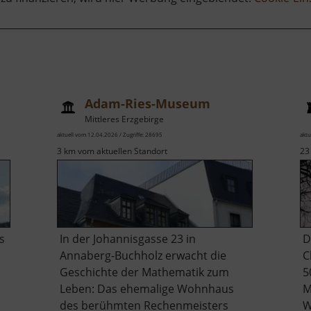
Adam-Ries-Museum
Mittleres Erzgebirge
aktuell vom 12.04.2026 / Zugriffe: 28695
aktu
3 km vom aktuellen Standort
23
s
In der Johannisgasse 23 in
D
Annaberg-Buchholz erwacht die
C
Geschichte der Mathematik zum
5
Leben: Das ehemalige Wohnhaus
M
des berühmten Rechenmeisters
W