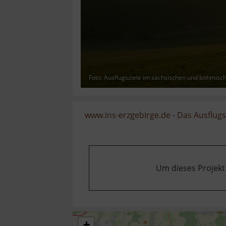
Foto: Ausflugsziele im sächsischen und böhmisc
www.ins-erzgebirge.de
-
Das Ausflugsz
Um dieses Projekt
+