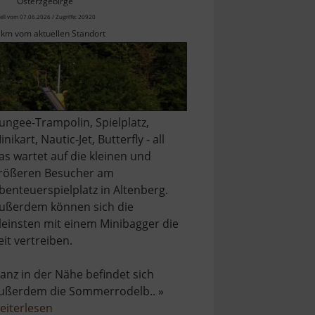
Osterzgebirge
ell vom 07.06.2026 / Zugriffe: 20920
 km vom aktuellen Standort
ungee-Trampolin, Spielplatz,
inikart, Nautic-Jet, Butterfly - all
as wartet auf die kleinen und
rößeren Besucher am
benteuerspielplatz in Altenberg.
ußerdem können sich die
leinsten mit einem Minibagger die
eit vertreiben.
anz in der Nähe befindet sich
ußerdem die Sommerrodelb.. »
über
eiterlesen