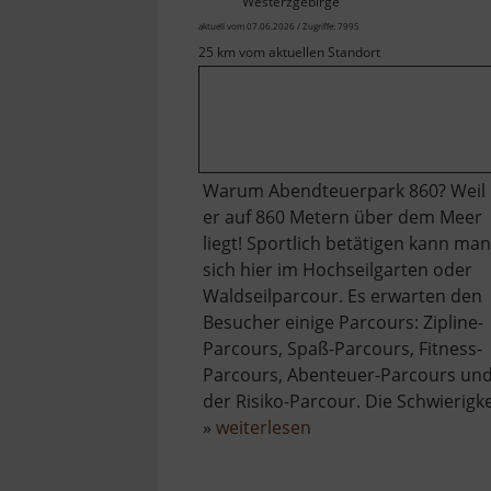
Westerzgebirge
aktuell vom 07.06.2026 / Zugriffe: 7995
25 km vom aktuellen Standort
Warum Abendteuerpark 860? Weil
er auf 860 Metern über dem Meer
liegt! Sportlich betätigen kann man
sich hier im Hochseilgarten oder
Waldseilparcour. Es erwarten den
Besucher einige Parcours: Zipline-
Parcours, Spaß-Parcours, Fitness-
Parcours, Abenteuer-Parcours un
der Risiko-Parcour. Die Schwierigke
über
»
weiterlesen
Abenteuerpark
860