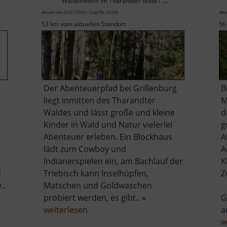
Walderlebnis im Tharandter Wald / Osterzgebirge
aktuell vom 23.07.2024 / Zugriffe: 42288
aktu
53 km vom aktuellen Standort
56
Der Abenteuerpfad bei Grillenburg
B
liegt inmitten des Tharandter
M
Waldes und lässt große und kleine
d
Kinder in Wald und Natur vielerlei
g
Abenteuer erleben. Ein Blockhaus
A
lädt zum Cowboy und
A
Indianerspielen ein, am Bachlauf der
K
d
Triebisch kann Inselhüpfen,
Z
..
Matschen und Goldwaschen
probiert werden, es gibt.. »
G
über
weiterlesen
a
Abenteuerpfad
w