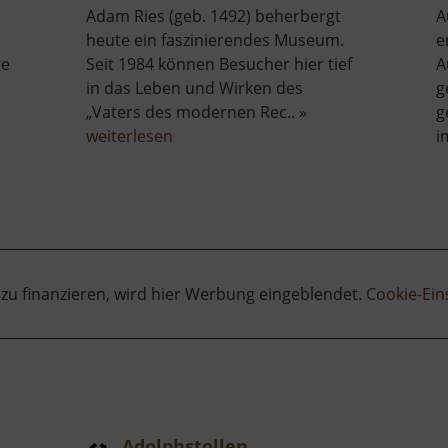
Adam Ries (geb. 1492) beherbergt
A
heute ein faszinierendes Museum.
e
ge
Seit 1984 können Besucher hier tief
A
in das Leben und Wirken des
g
ber
„Vaters des modernen Rec.. »
g
benteuerspielplatz
über
weiterlesen
i
ulda
Adam-
Ries-
Museum
 zu finanzieren, wird hier Werbung eingeblendet.
Cookie-Ein
Adolphstollen