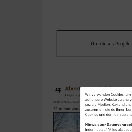
Um dieses Projekt
Abenteuerspielplatz am Johannisplatz
Wir verwenden Cookies, um I
Erzgebirgsvorland
auf unsere Website zu anal
aktuell vom 23.03.2026 / Zugriffe: 7033
soziale Medien, Kartendiens
26 km vom aktuellen Standort
zusammen, die du ihnen bere
Cookies und dem dir zustehe
Hinweis zur Datenverarbei
Indem du auf "Alles akzeptier