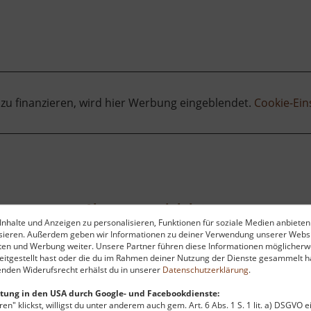
 zu finanzieren, wird hier Werbung eingeblendet.
Cookie-Ein
Abenteuerspielplatz am Rochlitzer Berg
nhalte und Anzeigen zu personalisieren, Funktionen für soziale Medien anbieten
Sachsen
ysieren. Außerdem geben wir Informationen zu deiner Verwendung unserer Websi
aktuell vom 11.04.2026 / Zugriffe: 4010
aktu
ten und Werbung weiter. Unsere Partner führen diese Informationen möglicherw
49 km vom aktuellen Standort
27
itgestellt hast oder die du im Rahmen deiner Nutzung der Dienste gesammelt ha
nden Widerufsrecht erhälst du in unserer
Datenschutzerklärung
.
tung in den USA durch Google- und Facebookdienste:
en" klickst, willigst du unter anderem auch gem. Art. 6 Abs. 1 S. 1 lit. a) DSGVO 