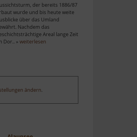
ussichtsturm, der bereits 1886/87
rbaut wurde und bis heute weite
usblicke über das Umland
ewährt. Nachdem das
eschichtsträchtige Areal lange Zeit
über
m Dor.. »
weiterlesen
Adelsbergturm
stellungen ändern
.
Alaunsee