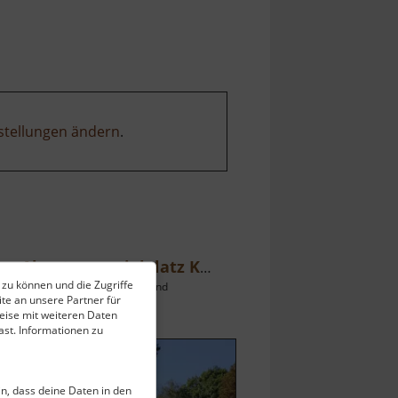
Abenteuerspielplatz
Altenberg
stellungen ändern
.
Abenteuerspielplatz Küchwald
 zu können und die Zugriffe
Chemnitz / Erzgebirgsvorland
te an unsere Partner für
ell vom 23.07.2024 / Zugriffe: 5412
eise mit weiteren Daten
 km vom aktuellen Standort
st. Informationen zu
ein, dass deine Daten in den