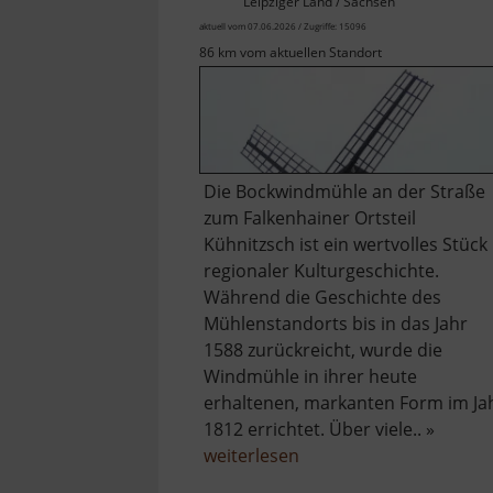
Leipziger Land / Sachsen
aktuell vom 07.06.2026 / Zugriffe: 15096
86 km vom aktuellen Standort
Die Bockwindmühle an der Straße
zum Falkenhainer Ortsteil
Kühnitzsch ist ein wertvolles Stück
regionaler Kulturgeschichte.
Während die Geschichte des
Mühlenstandorts bis in das Jahr
1588 zurückreicht, wurde die
Windmühle in ihrer heute
erhaltenen, markanten Form im Ja
1812 errichtet. Über viele.. »
über
weiterlesen
Windmühle