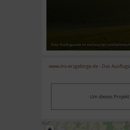
Foto: Ausflugsziele im sächsischen und böhmisc
www.ins-erzgebirge.de
-
Das Ausflugsz
Um dieses Projekt
+