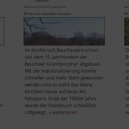
Sachsen
aktuell vom 23.07.2024 / Zugriffe: 4108
aktu
85 km vom aktuellen Standort
84
Im Kirchbruch Beucha wird schon
D
seit dem 15. Jahrhundert der
B
Beuchaer Granitporphyr abgebaut.
v
Mit der Industrialisierung konnte
u
schneller und mehr Stein gewonnen
d
werden und so steht das kleine
T
Kirchlein heute auf einer Art
f
Felssporn. Ende der 1950er Jahre
s
hr
wurde der Steinbruch schließlich
i
über
stillgelegt.. »
weiterlesen
w
Kirchbruch