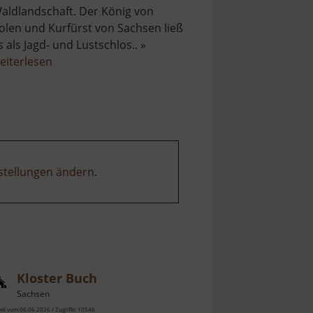
aldlandschaft. Der König von
olen und Kurfürst von Sachsen ließ
s als Jagd- und Lustschlos.. »
über
eiterlesen
Schloss
Moritzburg
stellungen ändern
.
Kloster Buch
Sachsen
ell vom 06.06.2026 / Zugriffe: 10546