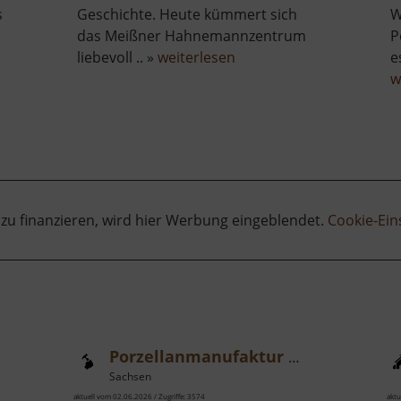
s
Geschichte. Heute kümmert sich
W
das Meißner Hahnemannzentrum
P
über
liebevoll .. »
weiterlesen
e
rtusburg
Kloster
w
Heilig
Kreuz
 zu finanzieren, wird hier Werbung eingeblendet.
Cookie-Ein
Porzellanmanufaktur Meißen
Sachsen
aktuell vom 02.06.2026 / Zugriffe: 3574
aktu