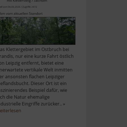
mit Klettersteig / Sachsen
ell vom 06.06.2026 / Zugriffe: 2972
 km vom aktuellen Standort
as Klettergebiet im Ostbruch bei
randis, nur eine kurze Fahrt östlich
on Leipzig entfernt, bietet eine
nerwartete vertikale Welt inmitten
er ansonsten flachen Leipziger
ieflandsbucht. Dieser Ort ist ein
aszinierendes Beispiel dafür, wie
ich die Natur ehemalige
ndustrielle Eingriffe zurücker.. »
über
eiterlesen
Ostbruch