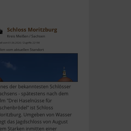
Schloss Moritzburg
Kreis Meißen / Sachsen
ell vom 01.06.2026 / Zugriffe: 22198
 km vom aktuellen Standort
ines der bekanntesten Schlösser
achsens - spätestens nach dem
ilm "Drei Haselnüsse für
schenbrödel" ist Schloss
oritzburg. Umgeben von Wasser
iegt das Jagdschloss von August
em Starken inmitten einer