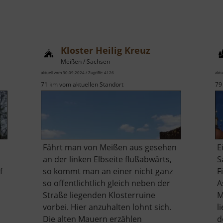
Kloster Heilig Kreuz
Meißen / Sachsen
aktuell vom 30.09.2024 / Zugriffe: 4126
aktu
71 km vom aktuellen Standort
79
Fährt man von Meißen aus gesehen
E
an der linken Elbseite flußabwärts,
S
f
so kommt man an einer nicht ganz
F
so offentlichtlich gleich neben der
A
Straße liegenden Klosterruine
M
vorbei. Hier anzuhalten lohnt sich.
l
Die alten Mauern erzählen
d