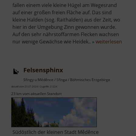
fallen einem viele kleine Hügel am Wegesrand
auf einer großen freien Fläche auf. Das sind
kleine Halden (sog. Raithalden) aus der Zeit, wo
hier in der Umgebung Zinn gewonnen wurde.
Auf den sehr nährstoffarmen Flecken wachsen
über
nur wenige Gewächse wie Heidek.. »
weiterlesen
Zinnse
bei
Boží
Felsensphinx
Dar
Sfingy u Měděnce / Sfinga / Böhmisches Erzgebirge
aktuell vom 23.07.2024 / Zugriffe: 21224
23 km vom aktuellen Standort
Südöstlich der kleinen Stadt Měděnce