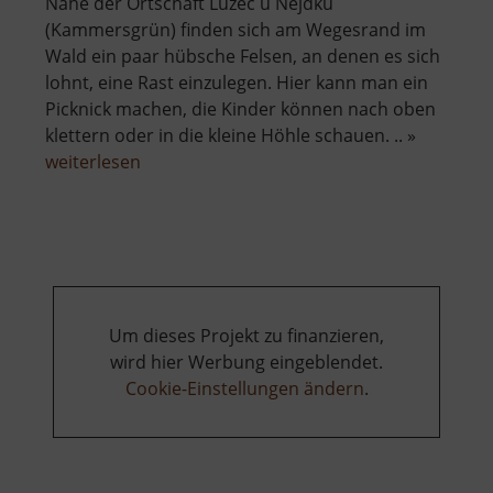
Nahe der Ortschaft Lužec u Nejdku
(Kammersgrün) finden sich am Wegesrand im
Wald ein paar hübsche Felsen, an denen es sich
lohnt, eine Rast einzulegen. Hier kann man ein
Picknick machen, die Kinder können nach oben
klettern oder in die kleine Höhle schauen. .. »
über
weiterlesen
Felsen
bei
Lužec
u
Nejdku
Um dieses Projekt zu finanzieren,
wird hier Werbung eingeblendet.
Cookie-Einstellungen ändern
.