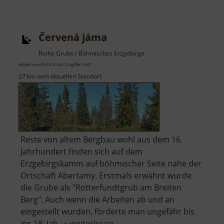
Červená jáma
Rothe Grube / Böhmisches Erzgebirge
aktuell vom 05.10.2024 / Zugriffe: 1687
27 km vom aktuellen Standort
Reste von altem Bergbau wohl aus dem 16.
Jahrhundert finden sich auf dem
Erzgebirgskamm auf böhmischer Seite nahe der
Ortschaft Abertamy. Erstmals erwähnt wurde
die Grube als "Rotterfundtgrub am Breiten
Berg". Auch wenn die Arbeiten ab und an
eingestellt wurden, förderte man ungefähr bis
über
ins 18. Jah.. »
weiterlesen