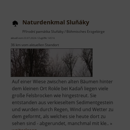
Peindlberg
Naturdenkmal Sluňáky
Přírodní památka Sluňáky / Böhmisches Erzgebirge
aktuell vom 23.07.2024 / Zugriffe: 14516
36 km vom aktuellen Standort
Auf einer Wiese zwischen alten Bäumen hinter
dem kleinen Ort Rokle bei Kadaň liegen viele
große Felsbrocken wie hingestreut. Sie
entstanden aus verkieseltem Sedimentgestein
und wurden durch Regen, Wind und Wetter zu
dem geformt, als welches sie heute dort zu
sehen sind - abgerundet, manchmal mit kle.. »