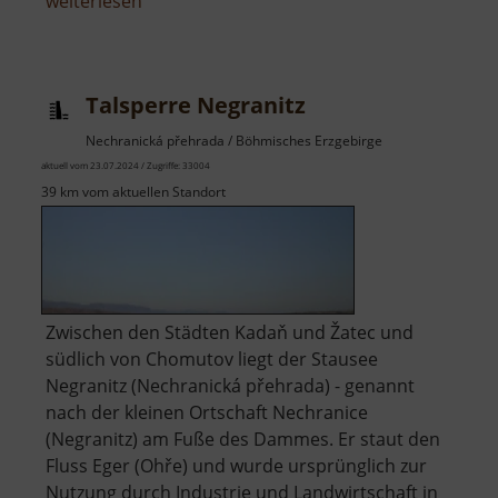
über
weiterlesen
Naturdenkmal
Sluňáky
Talsperre Negranitz
Nechranická přehrada / Böhmisches Erzgebirge
aktuell vom 23.07.2024 / Zugriffe: 33004
39 km vom aktuellen Standort
Zwischen den Städten Kadaň und Žatec und
südlich von Chomutov liegt der Stausee
Negranitz (Nechranická přehrada) - genannt
nach der kleinen Ortschaft Nechranice
(Negranitz) am Fuße des Dammes. Er staut den
Fluss Eger (Ohře) und wurde ursprünglich zur
Nutzung durch Industrie und Landwirtschaft in