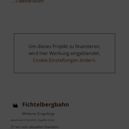
über
.. »
weiterlesen
Holzspielplatz
Měděnec
Um dieses Projekt zu finanzieren,
wird hier Werbung eingeblendet.
Cookie-Einstellungen ändern
.
Fichtelbergbahn
Mittleres Erzgebirge
aktuell vom 07.06.2026 / Zugriffe: 41603
21 km vom aktuellen Standort