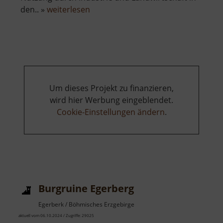
über
den.. »
weiterlesen
Talsperre
Negranitz
Um dieses Projekt zu finanzieren,
wird hier Werbung eingeblendet.
Cookie-Einstellungen ändern
.
Burgruine Egerberg
Egerberk / Böhmisches Erzgebirge
aktuell vom 06.10.2024 / Zugriffe: 29025