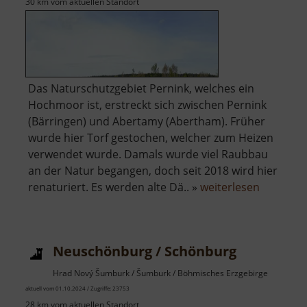
30 km vom aktuellen Standort
Das Naturschutzgebiet Pernink, welches ein
Hochmoor ist, erstreckt sich zwischen Pernink
(Bärringen) und Abertamy (Abertham). Früher
wurde hier Torf gestochen, welcher zum Heizen
verwendet wurde. Damals wurde viel Raubbau
an der Natur begangen, doch seit 2018 wird hier
über
renaturiert. Es werden alte Dä.. »
weiterlesen
Naturde
Pernink
Neuschönburg / Schönburg
Hrad Nový Šumburk / Šumburk / Böhmisches Erzgebirge
aktuell vom 01.10.2024 / Zugriffe: 23753
28 km vom aktuellen Standort