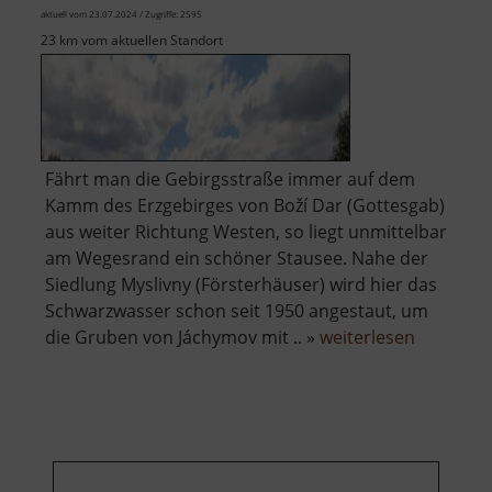
aktuell vom 23.07.2024 / Zugriffe: 2595
23 km vom aktuellen Standort
Fährt man die Gebirgsstraße immer auf dem
Kamm des Erzgebirges von Boží Dar (Gottesgab)
aus weiter Richtung Westen, so liegt unmittelbar
am Wegesrand ein schöner Stausee. Nahe der
Siedlung Myslivny (Försterhäuser) wird hier das
Schwarzwasser schon seit 1950 angestaut, um
über
die Gruben von Jáchymov mit .. »
weiterlesen
Stausee
bei
Myslivny