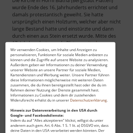
Die Kirche in Horní Blatná (Bergstadt Platten)
wurde Ende des 16. Jahrhunderts errichtet und
damals protestantisch geweiht. Sie hatte
ursprünglich einen Holzturm, welcher aber nicht
lange Bestand hatte und einstürzte und dann
durch einen aus Stein ersetzt wurde. Mitte des
über
17. Jahrhunderts wurde Plat.. »
weiterlesen
Kirche
Wir verwenden Cookies, um Inhalte und Anzeigen zu
personalisieren, Funktionen für soziale Medien anbieten zu
St.
können und die Zugriffe auf unsere Website zu analysieren.
Laurentius
Außerdem geben wir Informationen zu deiner Verwendung
Museum Horní Blatná
unserer Website an unsere Partner für soziale Medien,
Bergstadt
Kartendiensten und Werbung weiter. Unsere Partner führen
Platten
diese Informationen möglicherweise mit weiteren Daten
Böhmisches Erzgebirge
zusammen, die du ihnen bereitgestellt hast oder die du im
aktuell vom 07.06.2026 / Zugriffe: 3348
Rahmen deiner Nutzung der Dienste gesammelt hast.
29 km vom aktuellen Standort
Informationen zu Cookies und dem dir zustehenden
Widerufsrecht erhälst du in unserer
Datenschutzerklärung
.
Hinweis zur Datenverarbeitung in den USA durch
Google- und Facebookdienste:
Indem du auf "Alles akzeptieren" klickst, willigst du unter
anderem auch gem. Art. 6 Abs. 1 S. 1 lit. a) DSGVO ein, dass
deine Daten in den USA verarbeitet werden könnten. Der
Im Herzen des kleinen Erzgebirgsortes Horní