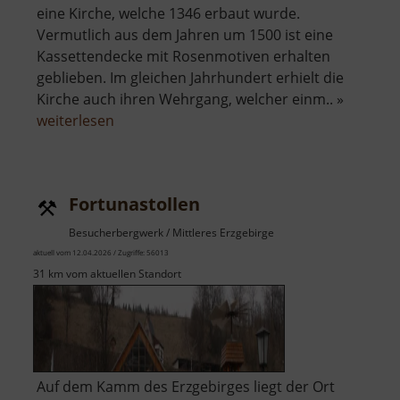
eine Kirche, welche 1346 erbaut wurde.
Vermutlich aus dem Jahren um 1500 ist eine
Kassettendecke mit Rosenmotiven erhalten
geblieben. Im gleichen Jahrhundert erhielt die
Kirche auch ihren Wehrgang, welcher einm.. »
über
weiterlesen
Wehrkirche
in
Dörnthal
Fortunastollen
Besucherbergwerk / Mittleres Erzgebirge
aktuell vom 12.04.2026 / Zugriffe: 56013
31 km vom aktuellen Standort
Auf dem Kamm des Erzgebirges liegt der Ort