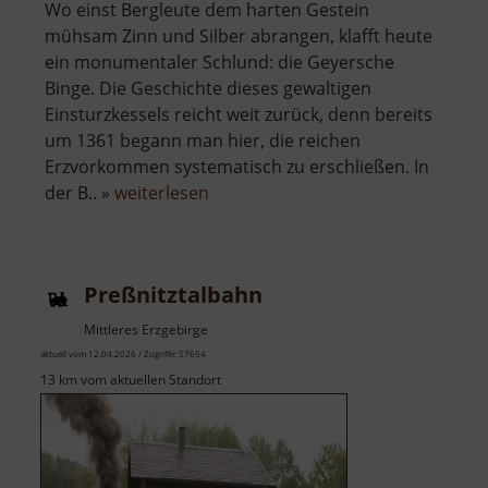
Wo einst Bergleute dem harten Gestein
mühsam Zinn und Silber abrangen, klafft heute
ein monumentaler Schlund: die Geyersche
Binge. Die Geschichte dieses gewaltigen
Einsturzkessels reicht weit zurück, denn bereits
um 1361 begann man hier, die reichen
Erzvorkommen systematisch zu erschließen. In
über
der B.. »
weiterlesen
Binge
in
Geyer
Preßnitztalbahn
Mittleres Erzgebirge
aktuell vom 12.04.2026 / Zugriffe: 57654
13 km vom aktuellen Standort