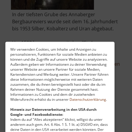
In der tiefsten Grube des Annaberger
Bergbaureviers wurde seit dem 16. Jahrhundert
bis 1953 Silber, Kobalterz und Uran abgebaut.
Um 1500 begann man mit dem "St. Annen
Stollen", welcher der heutige Markus-Röhling-
Wir verwenden Cookies, um Inhalte und Anzeigen zu
personalisieren, Funktionen für soziale Medien anbieten zu
Stolln ist. Den Haupterzgang entdeckte man
können und die Zugriffe auf unsere Website zu analysieren.
über
1733. Dort erfolgte der Abbau bis .. »
weiterlesen
Außerdem geben wir Informationen zu deiner Verwendung
unserer Website an unsere Partner für soziale Medien,
Mark
Kartendiensten und Werbung weiter. Unsere Partner führen
Röhli
diese Informationen möglicherweise mit weiteren Daten
Stoll
zusammen, die du ihnen bereitgestellt hast oder die du im
Rahmen deiner Nutzung der Dienste gesammelt hast.
Sägemühle Neubert
Informationen zu Cookies und dem dir zustehenden
Widerufsrecht erhälst du in unserer
Datenschutzerklärung
.
Mittelschmiedeberg / Mittleres Erzgebirge
aktuell vom 12.04.2026 / Zugriffe: 33911
Hinweis zur Datenverarbeitung in den USA durch
Google- und Facebookdienste:
11 km vom aktuellen Standort
Indem du auf "Alles akzeptieren" klickst, willigst du unter
anderem auch gem. Art. 6 Abs. 1 S. 1 lit. a) DSGVO ein, dass
deine Daten in den USA verarbeitet werden könnten. Der