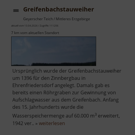
Greifenbachstauweiher
Geyerscher Teich / Mittleres Erzgebirge
aktuell vom 13.04.2026 / Zugriffe: 111206
7 km vom aktuellen Standort
Ursprünglich wurde der Greifenbachstauweiher
um 1396 für den Zinnbergbau in
Ehrenfriedersdorf angelegt. Damals gab es
bereits einen Röhrgraben zur Gewinnung von
Aufschlagwasser aus dem Greifenbach. Anfang
des 15. Jahrhunderts wurde die
3
Wasserspeichermenge auf 60.000 m
erweitert,
über
1942 ver.. »
weiterlesen
Greifenbachstauweiher