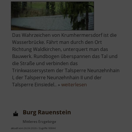
Das Wahrzeichen von Krumhermersdorf ist die
Wasserbrücke. Fährt man durch den Ort
Richtung Waldkirchen, unterquert man das
Bauwerk. Rundbogen überspannen das Tal und
die Straße und verbinden das
Trinkwassersystem der Talsperre Neunzehnhain
I, der Talsperre Neunzehnhain II und der
über
Talsperre Einsiedel.. »
weiterlesen
Wasserbrücke
Krumhermersdorf
Burg Rauenstein
Mittleres Erzgebirge
aktuell vom 26.04.2026 / Zugriffe: 90844