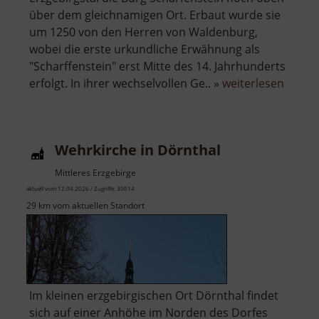
über dem gleichnamigen Ort. Erbaut wurde sie
um 1250 von den Herren von Waldenburg,
wobei die erste urkundliche Erwähnung als
"Scharffenstein" erst Mitte des 14. Jahrhunderts
über
erfolgt. In ihrer wechselvollen Ge.. »
weiterlesen
Burg
Scharf
Wehrkirche in Dörnthal
Mittleres Erzgebirge
aktuell vom 12.04.2026 / Zugriffe: 30014
29 km vom aktuellen Standort
Im kleinen erzgebirgischen Ort Dörnthal findet
sich auf einer Anhöhe im Norden des Dorfes