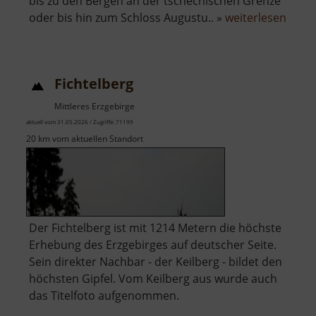
bis zu den Bergen an der tschechischen Grenze
über
oder bis hin zum Schloss Augustu.. »
weiterlesen
Aussi
in
Gele
Fichtelberg
Mittleres Erzgebirge
aktuell vom 31.05.2026 / Zugriffe: 71199
20 km vom aktuellen Standort
Der Fichtelberg ist mit 1214 Metern die höchste
Erhebung des Erzgebirges auf deutscher Seite.
Sein direkter Nachbar - der Keilberg - bildet den
höchsten Gipfel. Vom Keilberg aus wurde auch
das Titelfoto aufgenommen.