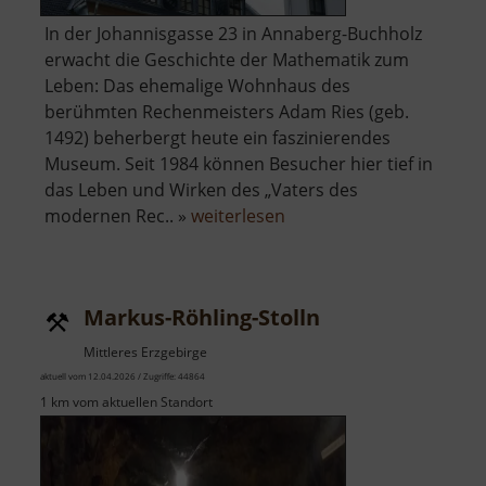
In der Johannisgasse 23 in Annaberg-Buchholz
erwacht die Geschichte der Mathematik zum
Leben: Das ehemalige Wohnhaus des
berühmten Rechenmeisters Adam Ries (geb.
1492) beherbergt heute ein faszinierendes
Museum. Seit 1984 können Besucher hier tief in
das Leben und Wirken des „Vaters des
über
modernen Rec.. »
weiterlesen
Adam-
Ries-
Museum
Markus-Röhling-Stolln
Mittleres Erzgebirge
aktuell vom 12.04.2026 / Zugriffe: 44864
1 km vom aktuellen Standort