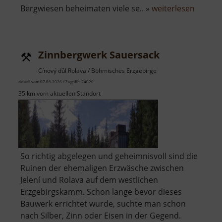
über
Bergwiesen beheimaten viele se.. »
weiterlesen
Zinnbr
Zinnbergwerk Sauersack
Cínový důl Rolava / Böhmisches Erzgebirge
aktuell vom 07.06.2026 / Zugriffe: 24020
35 km vom aktuellen Standort
So richtig abgelegen und geheimnisvoll sind die
Ruinen der ehemaligen Erzwäsche zwischen
Jelení und Rolava auf dem westlichen
Erzgebirgskamm. Schon lange bevor dieses
Bauwerk errichtet wurde, suchte man schon
nach Silber, Zinn oder Eisen in der Gegend.