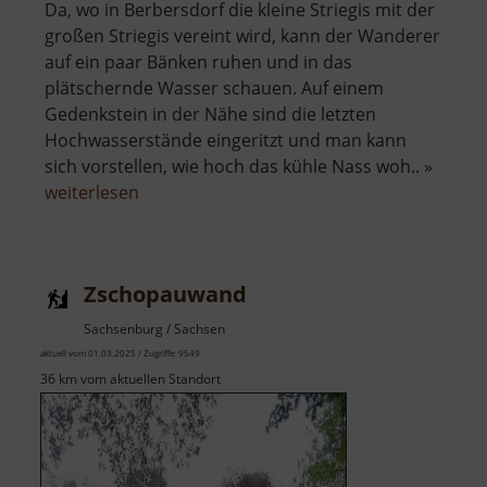
Da, wo in Berbersdorf die kleine Striegis mit der
großen Striegis vereint wird, kann der Wanderer
auf ein paar Bänken ruhen und in das
plätschernde Wasser schauen. Auf einem
Gedenkstein in der Nähe sind die letzten
Hochwasserstände eingeritzt und man kann
sich vorstellen, wie hoch das kühle Nass woh.. »
über
weiterlesen
Zusammenfluss
Große
und
Zschopauwand
Kleine
Striegis
Sachsenburg / Sachsen
aktuell vom 01.03.2025 / Zugriffe: 9549
36 km vom aktuellen Standort