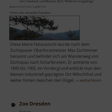
mit Cottabank und Mosens Ruh / Mittleres Erzgebirge
aktuell vom 23.07.2024 / Zugriffe: 8106
14 km vom aktuellen Standort
Diese kleine Felsaussicht wurde nach dem
Zschopauer Oberforstmeister Max Zschimmer
benannt und befindet sich am Wanderweg von
Zschopau nach Scharfenstein. Er amtierte von
1895 bis 1905. Im Vordergrund erblickt man den
kleinen industriell geprägten Ort Wilischthal und
über
weiter hinten zwischen den Hügel.. »
weiterlesen
Zsch
Zoo Dresden
Sachsen