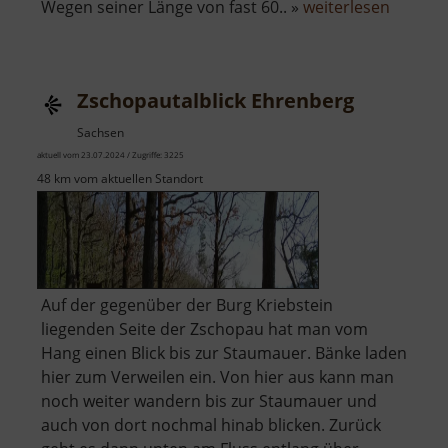
über
Wegen seiner Länge von fast 60.. »
weiterlesen
Zschop
Zschopautalblick Ehrenberg
Sachsen
aktuell vom 23.07.2024 / Zugriffe: 3225
48 km vom aktuellen Standort
Auf der gegenüber der Burg Kriebstein
liegenden Seite der Zschopau hat man vom
Hang einen Blick bis zur Staumauer. Bänke laden
hier zum Verweilen ein. Von hier aus kann man
noch weiter wandern bis zur Staumauer und
auch von dort nochmal hinab blicken. Zurück