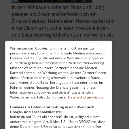
In den Flöhaauen nahe am Fluss und ruhig
gelegen am Stadtrand befindet sich ein
Zirkusspielplatz. Neben einer Nestschaukel und
einer Elefantenrutsche laden diverse Kletter-
und Balanciermöglichkeiten zum Verweilen ein.
Jedes Kind kann sich hier vielseitig als
Zirkusartist fühlen! Bänke im Schatten b.. »
Wir verwenden Cookies, um Inhalte und Anzeigen zu
personalisieren, Funktionen für soziale Medien anbieten zu
über
weiterlesen
können und die Zugriffe auf unsere Website zu analysieren.
Zirkusspielplatz
Außerdem geben wir Informationen zu deiner Verwendung
unserer Website an unsere Partner für soziale Medien,
Kartendiensten und Werbung weiter. Unsere Partner führen
diese Informationen möglicherweise mit weiteren Daten
ZipLine Klíny
zusammen, die du ihnen bereitgestellt hast oder die du im
Rahmen deiner Nutzung der Dienste gesammelt hast.
Böhmisches Erzgebirge
Informationen zu Cookies und dem dir zustehenden
Widerufsrecht erhälst du in unserer
Datenschutzerklärung
.
aktuell vom 07.06.2026 / Zugriffe: 4642
40 km vom aktuellen Standort
Hinweis zur Datenverarbeitung in den USA durch
Google- und Facebookdienste:
Indem du auf "Alles akzeptieren" klickst, willigst du unter
anderem auch gem. Art. 6 Abs. 1 S. 1 lit. a) DSGVO ein, dass
deine Daten in den USA verarbeitet werden könnten. Der