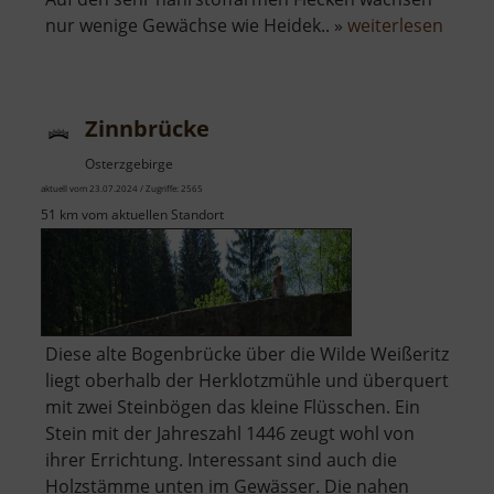
über
nur wenige Gewächse wie Heidek.. »
weiterlesen
Zinnse
bei
Boží
Zinnbrücke
Dar
Osterzgebirge
aktuell vom 23.07.2024 / Zugriffe: 2565
51 km vom aktuellen Standort
Diese alte Bogenbrücke über die Wilde Weißeritz
liegt oberhalb der Herklotzmühle und überquert
mit zwei Steinbögen das kleine Flüsschen. Ein
Stein mit der Jahreszahl 1446 zeugt wohl von
ihrer Errichtung. Interessant sind auch die
Holzstämme unten im Gewässer. Die nahen