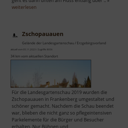
geht es dann unten am Fluss entlang über .. »
über
weiterlesen
Zschopautalblick
Ehrenberg
Zschopauauen
Gelände der Landesgartenschau / Erzgebirgsvorland
aktuell vom 05.11.2023 / Zugriffe: 8056
34 km vom aktuellen Standort
Für die Landesgartenschau 2019 wurden die
Zschopauauen in Frankenberg umgestaltet und
schöner gemacht. Nachdem die Schau beendet
war, blieben die nicht ganz so pflegeintensiven
Parkelemente für die Bürger und Besucher
erhalten. Nur Bühnen und