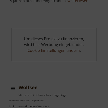
über
5 Jahren aus- und eingetrabt.. »
weiterlesen
Wolfssäule
Um dieses Projekt zu finanzieren,
wird hier Werbung eingeblendet.
Cookie-Einstellungen ändern
.
Wolfsee
Vlčí jezero / Böhmisches Erzgebirge
aktuell vom 23.07.2024 / Zugriffe: 5270
83 km vom aktuellen Standort