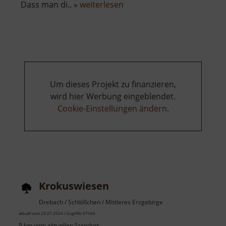
über
Dass man di.. »
weiterlesen
Scheibenberg
Um dieses Projekt zu finanzieren,
wird hier Werbung eingeblendet.
Cookie-Einstellungen ändern
.
Krokuswiesen
Drebach / Schlößchen / Mittleres Erzgebirge
aktuell vom 23.07.2024 / Zugriffe: 67566
9 km vom aktuellen Standort