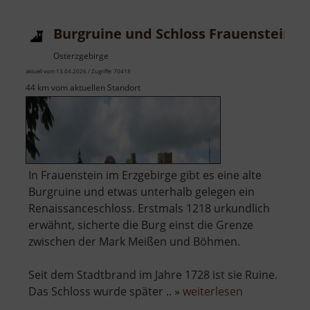
Burgruine und Schloss Frauenstein
Osterzgebirge
aktuell vom 13.04.2026 / Zugriffe: 70418
44 km vom aktuellen Standort
In Frauenstein im Erzgebirge gibt es eine alte
Burgruine und etwas unterhalb gelegen ein
Renaissanceschloss. Erstmals 1218 urkundlich
erwähnt, sicherte die Burg einst die Grenze
zwischen der Mark Meißen und Böhmen.
Seit dem Stadtbrand im Jahre 1728 ist sie Ruine.
über
Das Schloss wurde später .. »
weiterlesen
Burgruine