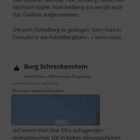
höchsten Gipfel. Vom Keilberg aus wurde auch
das Titelfoto aufgenommen.
Um zum Fichtelberg zu gelangen, kann man in
über
Cranzahl in die Fichtelbergbahn.. »
weiterlesen
Fichtel
Burg Schreckenstein
Hrad Střekov / Böhmisches Erzgebirge
aktuell vom 07.06.2026 / Zugriffe: 70581
75 km vom aktuellen Standort
Auf einem steil über Elbe aufragenden
monolithischen 100 m hohen Klingsteinfelsen