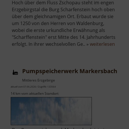
Hoch über dem Fluss Zschopau steht im engen
Erzgebirgstal die Burg Scharfenstein hoch oben
über dem gleichnamigen Ort. Erbaut wurde sie
um 1250 von den Herren von Waldenburg,
wobei die erste urkundliche Erwähnung als
"Scharffenstein" erst Mitte des 14. Jahrhunderts
über
erfolgt. In ihrer wechselvollen Ge.. »
weiterlesen
Burg
Scharf
Pumpspeicherwerk Markersbach
Mittleres Erzgebirge
aktuell vom 07.06.2026 / Zugriffe: 133564
14 km vom aktuellen Standort