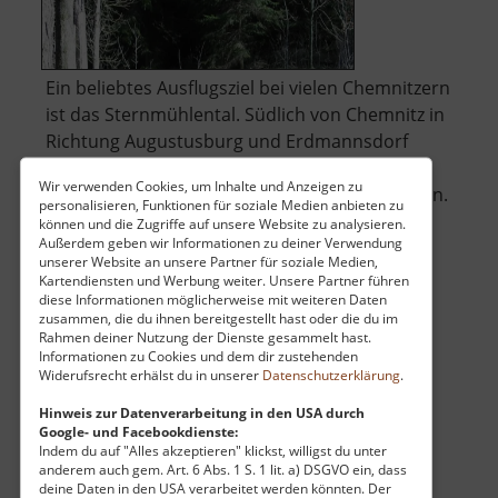
Ein beliebtes Ausflugsziel bei vielen Chemnitzern
ist das Sternmühlental. Südlich von Chemnitz in
Richtung Augustusburg und Erdmannsdorf
gelegen laden Wanderwege, Wald und eine
Wir verwenden Cookies, um Inhalte und Anzeigen zu
Gaststätte - die Sternmühle - zum Verweilen ein.
personalisieren, Funktionen für soziale Medien anbieten zu
können und die Zugriffe auf unsere Website zu analysieren.
Außerdem geben wir Informationen zu deiner Verwendung
Wandert man entlang des Schwarzbaches
unserer Website an unsere Partner für soziale Medien,
über
gelangt man zu einem alte.. »
weiterlesen
Kartendiensten und Werbung weiter. Unsere Partner führen
Sternmühlen
diese Informationen möglicherweise mit weiteren Daten
zusammen, die du ihnen bereitgestellt hast oder die du im
Rahmen deiner Nutzung der Dienste gesammelt hast.
Informationen zu Cookies und dem dir zustehenden
Greifensteine
Widerufsrecht erhälst du in unserer
Datenschutzerklärung
.
Hinweis zur Datenverarbeitung in den USA durch
Mittleres Erzgebirge
Google- und Facebookdienste:
aktuell vom 23.07.2024 / Zugriffe: 72758
Indem du auf "Alles akzeptieren" klickst, willigst du unter
6 km vom aktuellen Standort
anderem auch gem. Art. 6 Abs. 1 S. 1 lit. a) DSGVO ein, dass
deine Daten in den USA verarbeitet werden könnten. Der