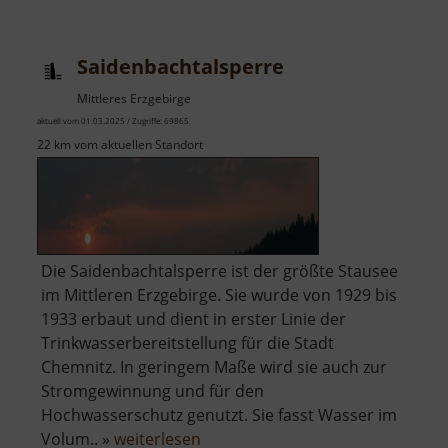
und
Schloss
Saidenbachtalsperre
Frauenstein
Mittleres Erzgebirge
aktuell vom 01.03.2025 / Zugriffe: 69865
22 km vom aktuellen Standort
Die Saidenbachtalsperre ist der größte Stausee
im Mittleren Erzgebirge. Sie wurde von 1929 bis
1933 erbaut und dient in erster Linie der
Trinkwasserbereitstellung für die Stadt
Chemnitz. In geringem Maße wird sie auch zur
Stromgewinnung und für den
Hochwasserschutz genutzt. Sie fasst Wasser im
über
Volum.. »
weiterlesen