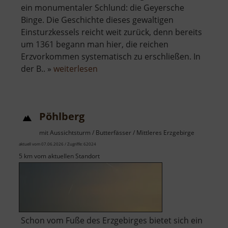
ein monumentaler Schlund: die Geyersche
Binge. Die Geschichte dieses gewaltigen
Einsturzkessels reicht weit zurück, denn bereits
um 1361 begann man hier, die reichen
Erzvorkommen systematisch zu erschließen. In
über
der B.. »
weiterlesen
Binge
in
Geyer
Pöhlberg
mit Aussichtsturm / Butterfässer / Mittleres Erzgebirge
aktuell vom 07.06.2026 / Zugriffe: 62024
5 km vom aktuellen Standort
Schon vom Fuße des Erzgebirges bietet sich ein