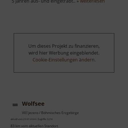
über
5 Jahren aus- und eingetrabt.. »
weiterlesen
Wolfssäule
Um dieses Projekt zu finanzieren,
wird hier Werbung eingeblendet.
Cookie-Einstellungen ändern
.
Wolfsee
Vlčí jezero / Böhmisches Erzgebirge
aktuell vom 23.07.2024 / Zugriffe: 5274
83 km vom aktuellen Standort