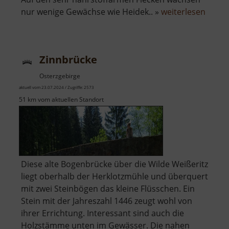
über
nur wenige Gewächse wie Heidek.. »
weiterlesen
Zinnse
bei
Boží
Zinnbrücke
Dar
Osterzgebirge
aktuell vom 23.07.2024 / Zugriffe: 2573
51 km vom aktuellen Standort
Diese alte Bogenbrücke über die Wilde Weißeritz
liegt oberhalb der Herklotzmühle und überquert
mit zwei Steinbögen das kleine Flüsschen. Ein
Stein mit der Jahreszahl 1446 zeugt wohl von
ihrer Errichtung. Interessant sind auch die
Holzstämme unten im Gewässer. Die nahen