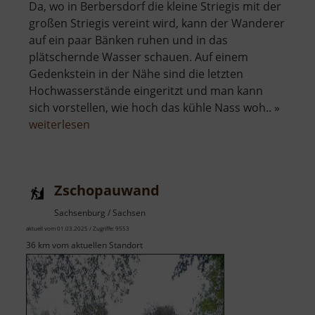
Da, wo in Berbersdorf die kleine Striegis mit der
großen Striegis vereint wird, kann der Wanderer
auf ein paar Bänken ruhen und in das
plätschernde Wasser schauen. Auf einem
Gedenkstein in der Nähe sind die letzten
Hochwasserstände eingeritzt und man kann
sich vorstellen, wie hoch das kühle Nass woh.. »
über
weiterlesen
Zusammenfluss
Große
und
Zschopauwand
Kleine
Striegis
Sachsenburg / Sachsen
aktuell vom 01.03.2025 / Zugriffe: 9553
36 km vom aktuellen Standort