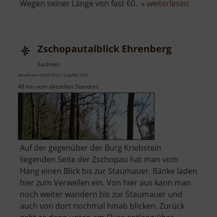
über
Wegen seiner Länge von fast 60.. »
weiterlesen
Zschop
Zschopautalblick Ehrenberg
Sachsen
aktuell vom 23.07.2024 / Zugriffe: 3231
48 km vom aktuellen Standort
Auf der gegenüber der Burg Kriebstein
liegenden Seite der Zschopau hat man vom
Hang einen Blick bis zur Staumauer. Bänke laden
hier zum Verweilen ein. Von hier aus kann man
noch weiter wandern bis zur Staumauer und
auch von dort nochmal hinab blicken. Zurück