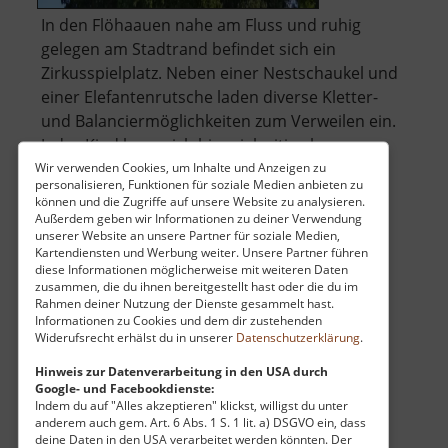
In den Flöhaauen nahe am Fluss und ruhig
gelegen am Stadtrand befindet sich ein
Zirkusspielplatz. Neben einer Nestschaukel und
einer Elefantenrutsche laden diverse Kletter-
und Balanciermöglichkeiten zum Verweilen ein.
Jedes Kind kann sich hier vielseitig als
Zirkusartist fühlen! Bänke im Schatten b.. »
Wir verwenden Cookies, um Inhalte und Anzeigen zu
personalisieren, Funktionen für soziale Medien anbieten zu
über
weiterlesen
können und die Zugriffe auf unsere Website zu analysieren.
Zirkusspielplatz
Außerdem geben wir Informationen zu deiner Verwendung
unserer Website an unsere Partner für soziale Medien,
Kartendiensten und Werbung weiter. Unsere Partner führen
diese Informationen möglicherweise mit weiteren Daten
ZipLine Klíny
zusammen, die du ihnen bereitgestellt hast oder die du im
Rahmen deiner Nutzung der Dienste gesammelt hast.
Böhmisches Erzgebirge
Informationen zu Cookies und dem dir zustehenden
Widerufsrecht erhälst du in unserer
Datenschutzerklärung
.
aktuell vom 07.06.2026 / Zugriffe: 4652
40 km vom aktuellen Standort
Hinweis zur Datenverarbeitung in den USA durch
Google- und Facebookdienste:
Indem du auf "Alles akzeptieren" klickst, willigst du unter
anderem auch gem. Art. 6 Abs. 1 S. 1 lit. a) DSGVO ein, dass
deine Daten in den USA verarbeitet werden könnten. Der