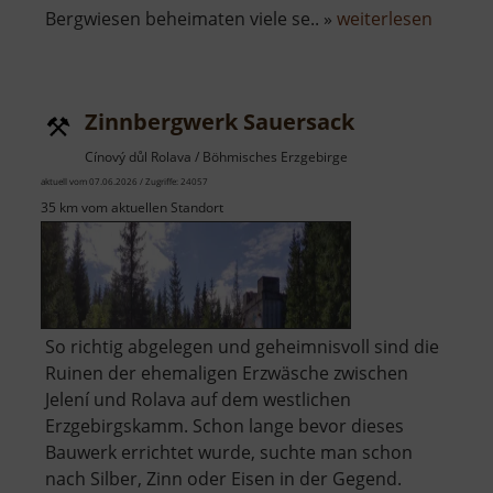
über
Bergwiesen beheimaten viele se.. »
weiterlesen
Zinnbr
Zinnbergwerk Sauersack
Cínový důl Rolava / Böhmisches Erzgebirge
aktuell vom 07.06.2026 / Zugriffe: 24057
35 km vom aktuellen Standort
So richtig abgelegen und geheimnisvoll sind die
Ruinen der ehemaligen Erzwäsche zwischen
Jelení und Rolava auf dem westlichen
Erzgebirgskamm. Schon lange bevor dieses
Bauwerk errichtet wurde, suchte man schon
nach Silber, Zinn oder Eisen in der Gegend.