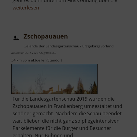
geht es dann unten am Fluss entlang über .. »
über
weiterlesen
Zschopautalblick
Ehrenberg
Zschopauauen
Gelände der Landesgartenschau / Erzgebirgsvorland
aktuell vom 05.11.2023 / Zugriffe: 8069
34 km vom aktuellen Standort
Für die Landesgartenschau 2019 wurden die
Zschopauauen in Frankenberg umgestaltet und
schöner gemacht. Nachdem die Schau beendet
war, blieben die nicht ganz so pflegeintensiven
Parkelemente für die Bürger und Besucher
erhalten. Nur Bühnen und