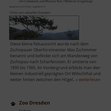
mit Cottabank und Mosens Ruh / Mittleres Erzgebirge
aktuell vom 23.07.2024 / Zugriffe: 8112
14 km vom aktuellen Standort
Diese kleine Felsaussicht wurde nach dem
Zschopauer Oberforstmeister Max Zschimmer
benannt und befindet sich am Wanderweg von
Zschopau nach Scharfenstein. Er amtierte von
1895 bis 1905. Im Vordergrund erblickt man den
kleinen industriell geprägten Ort Wilischthal und
über
weiter hinten zwischen den Hügel.. »
weiterlesen
Zsch
Zoo Dresden
Sachsen