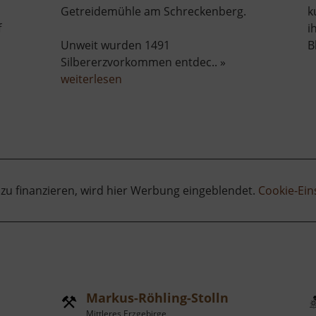
Getreidemühle am Schreckenberg.
k
f
i
Unweit wurden 1491
B
ergbahn
Silbererzvorkommen entdec.. »
über
weiterlesen
Frohnauer
Hammer
 zu finanzieren, wird hier Werbung eingeblendet.
Cookie-Ein
Markus-Röhling-Stolln
Mittleres Erzgebirge