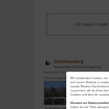
Um dieses Projekt
Scheibenberg
Basaltsäulen / Mittleres Erzgebirge
aktuell vom 23.07.2024 / Zugriffe: 67895
Wir verwenden Cookies, um I
9 km vom aktuellen Standort
auf unsere Website zu anal
soziale Medien, Kartendiens
zusammen, die du ihnen bere
Cookies und dem dir zustehe
Hinweis zur Datenverarbei
Indem du auf "Alles akzeptier
Auf dem obenstehenden Bild in de