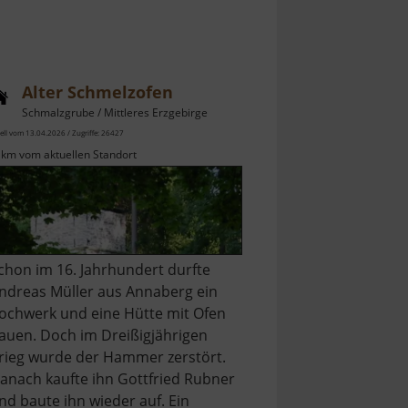
Alter Schmelzofen
Schmalzgrube / Mittleres Erzgebirge
ell vom 13.04.2026 / Zugriffe: 26427
 km vom aktuellen Standort
chon im 16. Jahrhundert durfte
ndreas Müller aus Annaberg ein
ochwerk und eine Hütte mit Ofen
auen. Doch im Dreißigjährigen
rieg wurde der Hammer zerstört.
anach kaufte ihn Gottfried Rubner
nd baute ihn wieder auf. Ein