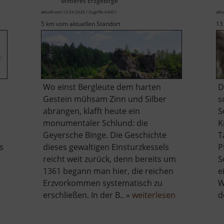
Mittleres Erzgebirge
aktuell vom 13.04.2026 / Zugriffe: 64451
aktu
5 km vom aktuellen Standort
13
Wo einst Bergleute dem harten
D
Gestein mühsam Zinn und Silber
s
abrangen, klafft heute ein
S
monumentaler Schlund: die
K
Geyersche Binge. Die Geschichte
T
s
dieses gewaltigen Einsturzkessels
P
m
reicht weit zurück, denn bereits um
S
1361 begann man hier, die reichen
e
Erzvorkommen systematisch zu
W
über
erschließen. In der B.. »
weiterlesen
d
Binge
in