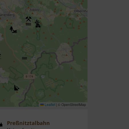
Leaflet
|
© OpenStreetMap
Preßnitztalbahn