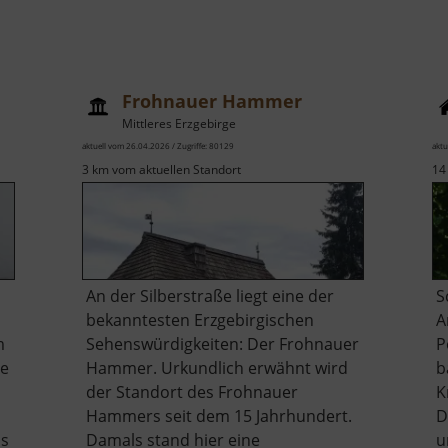
Frohnauer Hammer
Mittleres Erzgebirge
aktuell vom 26.04.2026 / Zugriffe: 80129
aktu
3 km vom aktuellen Standort
14
An der Silberstraße liegt eine der
S
bekanntesten Erzgebirgischen
A
m
Sehenswürdigkeiten: Der Frohnauer
P
he
Hammer. Urkundlich erwähnt wird
b
der Standort des Frohnauer
K
Hammers seit dem 15 Jahrhundert.
D
ds
Damals stand hier eine
u