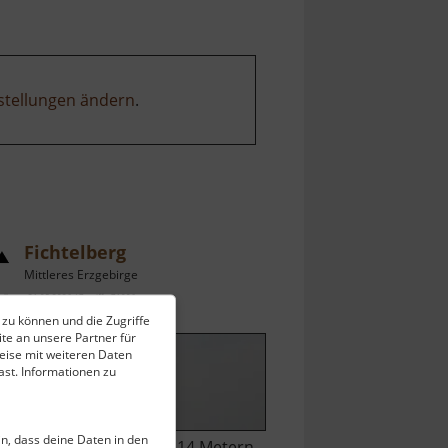
stellungen ändern
.
Fichtelberg
Mittleres Erzgebirge
ell vom 31.05.2026 / Zugriffe: 71096
 zu können und die Zugriffe
 km vom aktuellen Standort
te an unsere Partner für
eise mit weiteren Daten
st. Informationen zu
ein, dass deine Daten in den
er Fichtelberg ist mit 1214 Metern