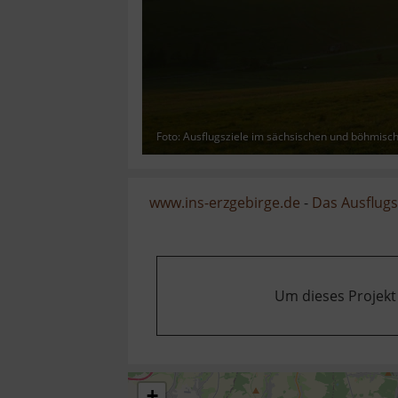
Foto: Ausflugsziele im sächsischen und böhmisc
www.ins-erzgebirge.de
-
Das Ausflugsz
Um dieses Projekt
+