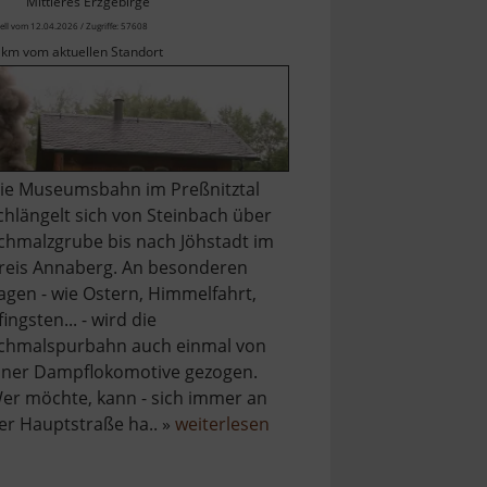
Mittleres Erzgebirge
ell vom 12.04.2026 / Zugriffe: 57608
 km vom aktuellen Standort
ie Museumsbahn im Preßnitztal
chlängelt sich von Steinbach über
chmalzgrube bis nach Jöhstadt im
reis Annaberg. An besonderen
agen - wie Ostern, Himmelfahrt,
fingsten... - wird die
chmalspurbahn auch einmal von
iner Dampflokomotive gezogen.
er möchte, kann - sich immer an
über
er Hauptstraße ha.. »
weiterlesen
Preßnitztalbahn