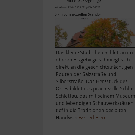
Mittleres Erzgebirge
aktuell vom 12.04.2026 / Zugriffe: 64625
6 km vom aktuellen Standort
Das kleine Städtchen Schlettau im
oberen Erzgebirge schmiegt sich
direkt an die geschichtsträchtigen
Routen der Salzstraße und
Silberstraße. Das Herzstück des
Ortes bildet das prachtvolle Schlos
Schlettau, das mit seinem Museu
und lebendigen Schauwerkstätten
tief in die Traditionen des alten
über
Handw.. »
weiterlesen
Schloss
Schlettau