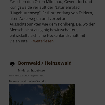
Zwischen den Orten Mildenau, Geyersdorf und
Königswalde verläuft der Naturlehrpfad
"Hagebuttenweg". Er führt entlang von Feldern,
alten Ackerwegen und vorbei an
Aussichtspunkten wie dem Pöhlberg. Da, wo der
Mensch nicht ausgibig bewirtschaftete,
entwickelte sich eine Heckenlandschaft mit
über
vielen inte.. »
weiterlesen
Heckenerlebnispfad
Hagebuttenweg
Bornwald / Heinzewald
Mittleres Erzgebirge
aktuell vom 23.07.2024 / Zugriffe: 18842
16 km vom aktuellen Standort