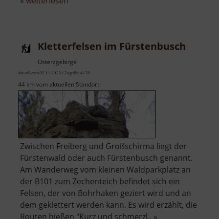
über
»
weiterlesen
Striegistalweg
zwischen
Goßberg
Kletterfelsen im Fürstenbusch
und
Berbersdorf
Osterzgebirge
aktuell vom 05.11.2023 / Zugriffe: 4178
44 km vom aktuellen Standort
Zwischen Freiberg und Großschirma liegt der
Fürstenwald oder auch Fürstenbusch genannt.
Am Wanderweg vom kleinen Waldparkplatz an
der B101 zum Zechenteich befindet sich ein
Felsen, der von Bohrhaken geziert wird und an
dem geklettert werden kann. Es wird erzählt, die
Routen hießen "Kurz und schmerzl.. »