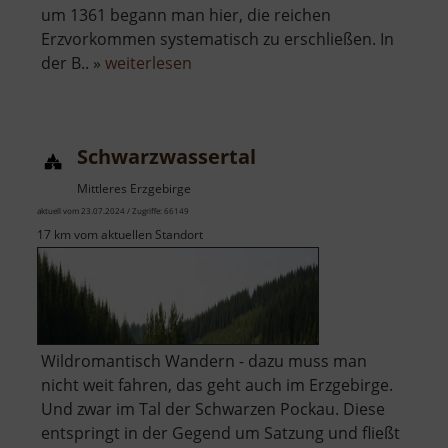
um 1361 begann man hier, die reichen
Erzvorkommen systematisch zu erschließen. In
über
der B.. »
weiterlesen
Binge
in
Geyer
Schwarzwassertal
Mittleres Erzgebirge
aktuell vom 23.07.2024 / Zugriffe: 66149
17 km vom aktuellen Standort
Wildromantisch Wandern - dazu muss man
nicht weit fahren, das geht auch im Erzgebirge.
Und zwar im Tal der Schwarzen Pockau. Diese
entspringt in der Gegend um Satzung und fließt