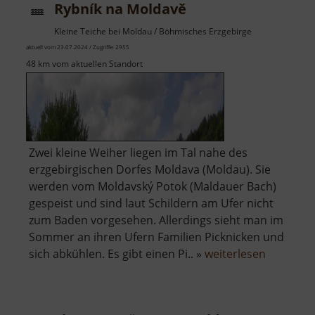
Rybník na Moldavě
Kleine Teiche bei Moldau / Böhmisches Erzgebirge
aktuell vom 23.07.2024 / Zugriffe: 2955
48 km vom aktuellen Standort
Zwei kleine Weiher liegen im Tal nahe des
erzgebirgischen Dorfes Moldava (Moldau). Sie
werden vom Moldavský Potok (Maldauer Bach)
gespeist und sind laut Schildern am Ufer nicht
zum Baden vorgesehen. Allerdings sieht man im
Sommer an ihren Ufern Familien Picknicken und
über
sich abkühlen. Es gibt einen Pi.. »
weiterlesen
Rybník
na
Moldavě