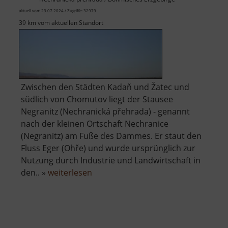
aktuell vom 23.07.2024 / Zugriffe: 32979
39 km vom aktuellen Standort
Zwischen den Städten Kadaň und Žatec und
südlich von Chomutov liegt der Stausee
Negranitz (Nechranická přehrada) - genannt
nach der kleinen Ortschaft Nechranice
(Negranitz) am Fuße des Dammes. Er staut den
Fluss Eger (Ohře) und wurde ursprünglich zur
Nutzung durch Industrie und Landwirtschaft in
über
den.. »
weiterlesen
Talsperre
Negranitz