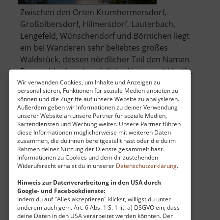
Zwischen den Orten Krumhermersdorf,
Großolbersdorf, Hilmersdorf, Lauterbach,
Lengefeld, Wünschendorf und Börnichen liegt
ein bei Wanderen sehr beliebtes großes
Waldstück, dessen nördlicher Teil den Namen
Bornwald trägt, der südliche Heinzewald heißt.
Sogar aus Chemnitz finden Erholungssuche
Wir verwenden Cookies, um Inhalte und Anzeigen zu
personalisieren, Funktionen für soziale Medien anbieten zu
über
sommers .. »
weiterlesen
können und die Zugriffe auf unsere Website zu analysieren.
Bornwald
Außerdem geben wir Informationen zu deiner Verwendung
unserer Website an unsere Partner für soziale Medien,
/
Kartendiensten und Werbung weiter. Unsere Partner führen
Heinzewald
diese Informationen möglicherweise mit weiteren Daten
Spielplatz an der Lessingstraße
zusammen, die du ihnen bereitgestellt hast oder die du im
Rahmen deiner Nutzung der Dienste gesammelt hast.
Zschopau / Mittleres Erzgebirge
Informationen zu Cookies und dem dir zustehenden
Widerufsrecht erhälst du in unserer
Datenschutzerklärung
.
aktuell vom 26.04.2026 / Zugriffe: 8391
16 km vom aktuellen Standort
Hinweis zur Datenverarbeitung in den USA durch
Google- und Facebookdienste:
Indem du auf "Alles akzeptieren" klickst, willigst du unter
anderem auch gem. Art. 6 Abs. 1 S. 1 lit. a) DSGVO ein, dass
deine Daten in den USA verarbeitet werden könnten. Der