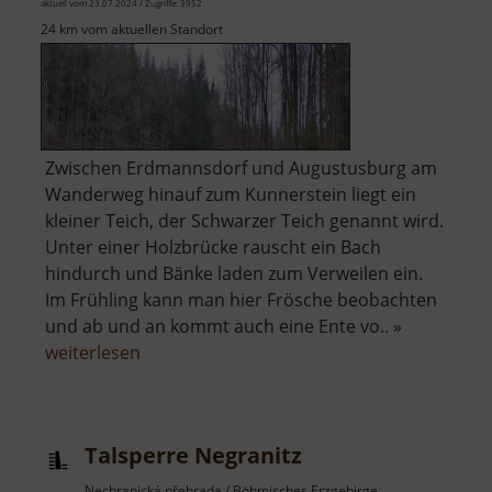
aktuell vom 23.07.2024 / Zugriffe: 3952
24 km vom aktuellen Standort
Zwischen Erdmannsdorf und Augustusburg am
Wanderweg hinauf zum Kunnerstein liegt ein
kleiner Teich, der Schwarzer Teich genannt wird.
Unter einer Holzbrücke rauscht ein Bach
hindurch und Bänke laden zum Verweilen ein.
Im Frühling kann man hier Frösche beobachten
und ab und an kommt auch eine Ente vo.. »
über
weiterlesen
Schwarzer
Teich
bei
Talsperre Negranitz
Augustusburg
Nechranická přehrada / Böhmisches Erzgebirge