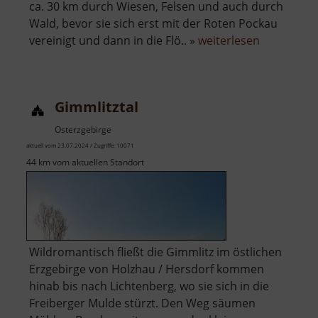
ca. 30 km durch Wiesen, Felsen und auch durch
Wald, bevor sie sich erst mit der Roten Pockau
über
vereinigt und dann in die Flö.. »
weiterlesen
Schwarzwa
Gimmlitztal
Osterzgebirge
aktuell vom 23.07.2024 / Zugriffe: 10071
44 km vom aktuellen Standort
Wildromantisch fließt die Gimmlitz im östlichen
Erzgebirge von Holzhau / Hersdorf kommen
hinab bis nach Lichtenberg, wo sie sich in die
Freiberger Mulde stürzt. Den Weg säumen