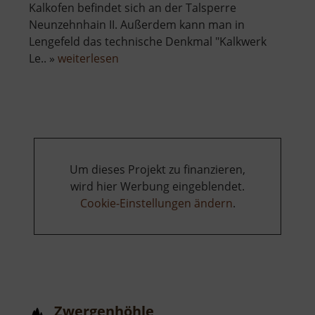
Kalkofen befindet sich an der Talsperre
Neunzehnhain II. Außerdem kann man in
Lengefeld das technische Denkmal "Kalkwerk
über
Le.. »
weiterlesen
Kalköfen
bei
Grießbach
Um dieses Projekt zu finanzieren,
wird hier Werbung eingeblendet.
Cookie-Einstellungen ändern
.
Zwergenhöhle