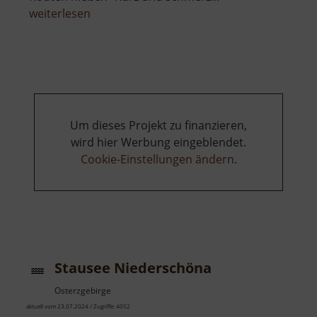
über
weiterlesen
Kletterfelsen
im
Fürstenbusch
Um dieses Projekt zu finanzieren,
wird hier Werbung eingeblendet.
Cookie-Einstellungen ändern
.
Stausee Niederschöna
Osterzgebirge
aktuell vom 23.07.2024 / Zugriffe: 4052