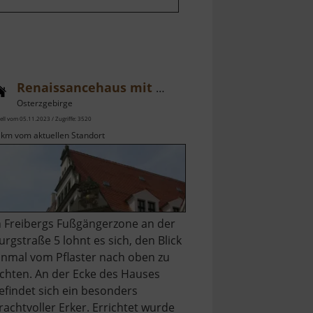
Renaissancehaus mit Erker
Osterzgebirge
ell vom 05.11.2023 / Zugriffe: 3520
 km vom aktuellen Standort
n Freibergs Fußgängerzone an der
urgstraße 5 lohnt es sich, den Blick
inmal vom Pflaster nach oben zu
ichten. An der Ecke des Hauses
efindet sich ein besonders
rachtvoller Erker. Errichtet wurde