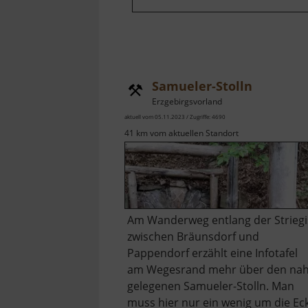
Samueler-Stolln
Erzgebirgsvorland
aktuell vom 05.11.2023 / Zugriffe: 4690
41 km vom aktuellen Standort
Am Wanderweg entlang der Striegi
zwischen Bräunsdorf und
Pappendorf erzählt eine Infotafel
am Wegesrand mehr über den na
gelegenen Samueler-Stolln. Man
muss hier nur ein wenig um die Ec