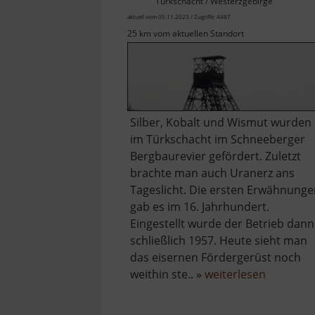
Türkschacht / Westerzgebirge
aktuell vom 05.11.2023 / Zugriffe: 4487
25 km vom aktuellen Standort
Silber, Kobalt und Wismut wurden
im Türkschacht im Schneeberger
Bergbaurevier gefördert. Zuletzt
brachte man auch Uranerz ans
Tageslicht. Die ersten Erwähnung
gab es im 16. Jahrhundert.
Eingestellt wurde der Betrieb dann
schließlich 1957. Heute sieht man
das eisernen Fördergerüst noch
über
weithin ste.. »
weiterlesen
Fundgru
Türk