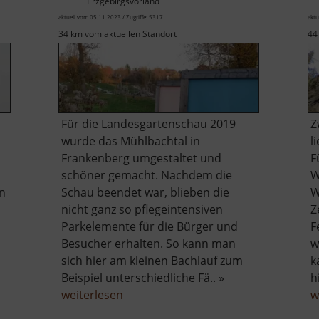
Erzgebirgsvorland
aktuell vom 05.11.2023 / Zugriffe: 5317
aktu
34 km vom aktuellen Standort
44
Für die Landesgartenschau 2019
Z
wurde das Mühlbachtal in
l
Frankenberg umgestaltet und
F
schöner gemacht. Nachdem die
W
en
Schau beendet war, blieben die
W
nicht ganz so pflegeintensiven
Z
Parkelemente für die Bürger und
F
Besucher erhalten. So kann man
w
sich hier am kleinen Bachlauf zum
k
Beispiel unterschiedliche Fä.. »
h
be
über
weiterlesen
w
Paradiesgärten