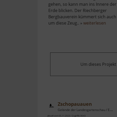
gehen, so kann man ins Innere der
Erde blicken. Der Riechberger
Bergbauverein kümmert sich auch
über
um diese Zeug.. »
weiterlesen
Samue
Stolln
Um dieses Projekt
Zschopauauen
Gelände der Landesgartenschau / Erzgebirgsvorland
aktuell vom 05.11.2023 / Zugriffe: 8043