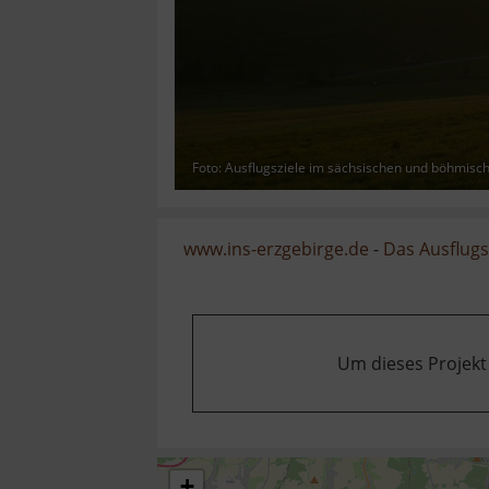
Foto: Ausflugsziele im sächsischen und böhmisc
www.ins-erzgebirge.de
-
Das Ausflugsz
Um dieses Projekt
+