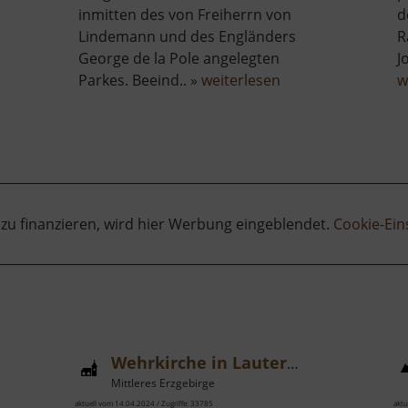
inmitten des von Freiherrn von
d
Lindemann und des Engländers
R
George de la Pole angelegten
J
über
Parkes. Beeind.. »
weiterlesen
w
ler-
Heilsberger
Park
 zu finanzieren, wird hier Werbung eingeblendet.
Cookie-Ein
Wehrkirche in Lauterbach
Mittleres Erzgebirge
aktuell vom 14.04.2024 / Zugriffe: 33785
aktu