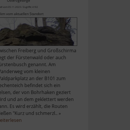
Osterzgebirge
ell vom 05.11.2023 / Zugriffe: 4182
 km vom aktuellen Standort
wischen Freiberg und Großschirma
iegt der Fürstenwald oder auch
ürstenbusch genannt. Am
anderweg vom kleinen
aldparkplatz an der B101 zum
echenteich befindet sich ein
elsen, der von Bohrhaken geziert
ird und an dem geklettert werden
ann. Es wird erzählt, die Routen
ießen "Kurz und schmerzl.. »
über
eiterlesen
Kletterfelsen