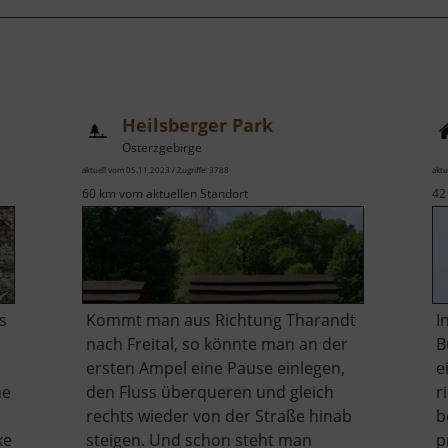
Heilsberger Park
Osterzgebirge
aktuell vom 05.11.2023 / Zugriffe: 3788
aktu
60 km vom aktuellen Standort
42
s
Kommt man aus Richtung Tharandt
I
nach Freital, so könnte man an der
B
ersten Ampel eine Pause einlegen,
e
he
den Fluss überqueren und gleich
r
rechts wieder von der Straße hinab
b
ke
steigen. Und schon steht man
p