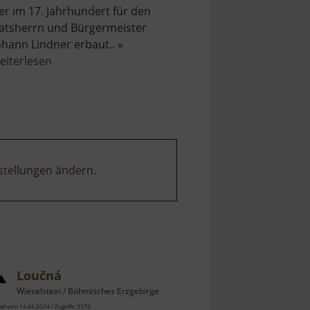
er im 17. Jahrhundert für den
atsherrn und Bürgermeister
ohann Lindner erbaut.. »
über
eiterlesen
Renaissancehaus
mit
Erker
stellungen ändern
.
Loučná
Wieselstein / Böhmisches Erzgebirge
ell vom 14.04.2024 / Zugriffe: 3376