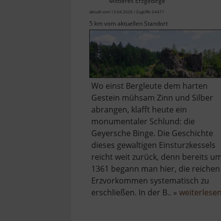
Mittleres Erzgebirge
aktuell vom 13.04.2026 / Zugriffe: 64471
5 km vom aktuellen Standort
Wo einst Bergleute dem harten
Gestein mühsam Zinn und Silber
abrangen, klafft heute ein
monumentaler Schlund: die
Geyersche Binge. Die Geschichte
dieses gewaltigen Einsturzkessels
reicht weit zurück, denn bereits u
1361 begann man hier, die reichen
Erzvorkommen systematisch zu
erschließen. In der B.. »
weiterlese