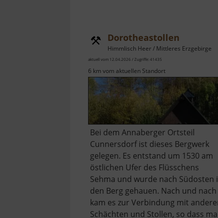
Dorotheastollen
Himmlisch Heer / Mittleres Erzgebirge
aktuell vom 12.04.2026 / Zugriffe: 41435
6 km vom aktuellen Standort
Bei dem Annaberger Ortsteil
Cunnersdorf ist dieses Bergwerk
gelegen. Es entstand um 1530 am
östlichen Ufer des Flüsschens
Sehma und wurde nach Südosten 
den Berg gehauen. Nach und nach
kam es zur Verbindung mit andere
Schächten und Stollen, so dass m