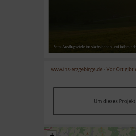
Foto: Ausflugsziele im sächsischen und böhmisc
www.ins-erzgebirge.de
-
Vor Ort gibt
Um dieses Projekt
+