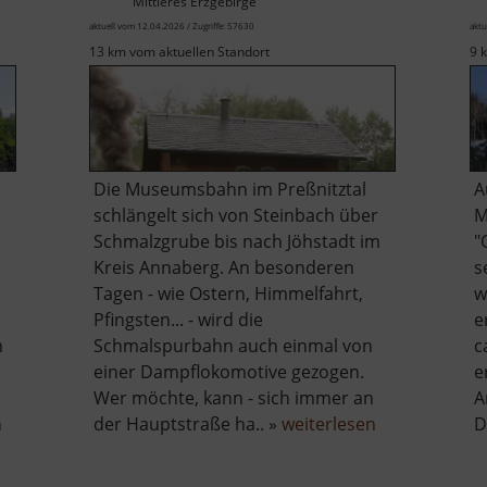
Mittleres Erzgebirge
aktuell vom 12.04.2026 / Zugriffe: 57630
aktu
13 km vom aktuellen Standort
9 
Die Museumsbahn im Preßnitztal
A
schlängelt sich von Steinbach über
M
Schmalzgrube bis nach Jöhstadt im
"
Kreis Annaberg. An besonderen
s
Tagen - wie Ostern, Himmelfahrt,
w
Pfingsten... - wird die
e
m
Schmalspurbahn auch einmal von
c
einer Dampflokomotive gezogen.
e
Wer möchte, kann - sich immer an
A
über
über
n
der Hauptstraße ha.. »
weiterlesen
D
Binge
Preßnitztalb
in