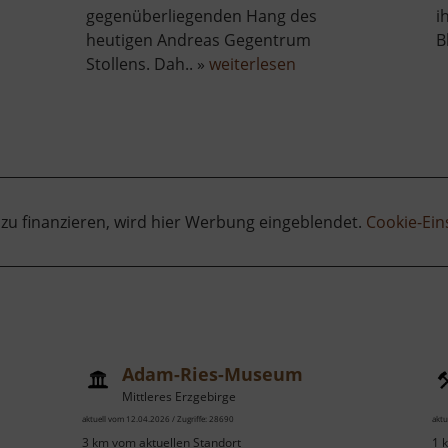
gegenüberliegenden Hang des
i
er
heutigen Andreas Gegentrum
B
otheastollen
über
Stollens. Dah.. »
weiterlesen
Andreas-
Gegentrum-
Stollen
 zu finanzieren, wird hier Werbung eingeblendet.
Cookie-Ein
Adam-Ries-Museum
Mittleres Erzgebirge
aktuell vom 12.04.2026 / Zugriffe: 28690
aktu
3 km vom aktuellen Standort
1 