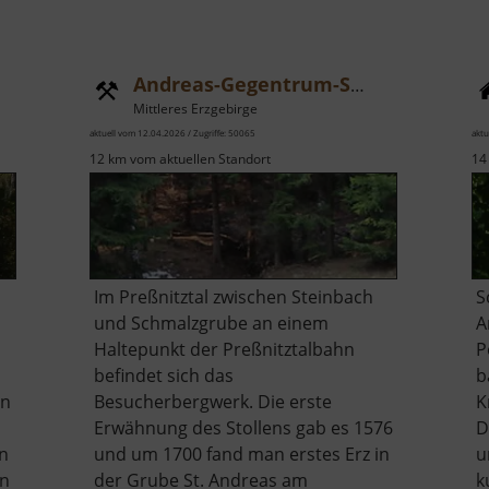
Andreas-Gegentrum-Stollen
Mittleres Erzgebirge
aktuell vom 12.04.2026 / Zugriffe: 50065
aktu
12 km vom aktuellen Standort
14
Im Preßnitztal zwischen Steinbach
S
und Schmalzgrube an einem
A
Haltepunkt der Preßnitztalbahn
P
befindet sich das
b
in
Besucherbergwerk. Die erste
K
Erwähnung des Stollens gab es 1576
D
n
und um 1700 fand man erstes Erz in
u
an
der Grube St. Andreas am
k