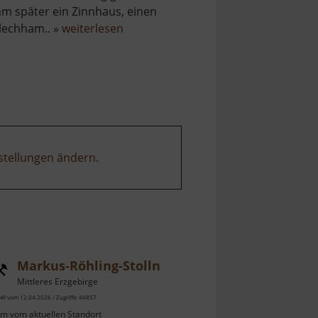
hm später ein Zinnhaus, einen
über
lechham.. »
weiterlesen
Alter
Schmelzofen
stellungen ändern
.
Markus-Röhling-Stolln
Mittleres Erzgebirge
ell vom 12.04.2026 / Zugriffe: 44857
km vom aktuellen Standort