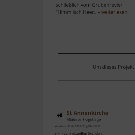
schließlich vom Grubenrevier
üb
"Himmlisch Heer.. »
weiterlesen
Dor
Um dieses Projekt
St Annenkirche
Mittleres Erzgebirge
aktuell vom 12.04.2026 / Zugriffe: 43496
3 km vom aktuellen Standort