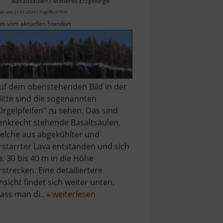
Basaltsäulen / Mittleres Erzgebirge
ell vom 23.07.2024 / Zugriffe: 67939
km vom aktuellen Standort
uf dem obenstehenden Bild in der
itte sind die sogenannten
Orgelpfeifen" zu sehen. Das sind
enkrecht stehende Basaltsäulen,
elche aus abgekühlter und
rstarrter Lava entstanden und sich
a. 30 bis 40 m in die Höhe
rstrecken. Eine detailiertere
nsicht findet sich weiter unten.
über
ass man di.. »
weiterlesen
ahn
Scheibenberg