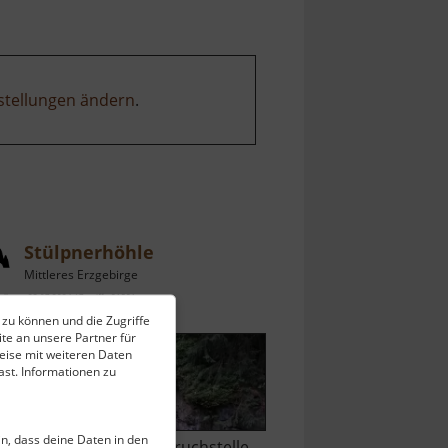
stellungen ändern
.
Stülpnerhöhle
Mittleres Erzgebirge
ell vom 23.07.2024 / Zugriffe: 81581
 zu können und die Zugriffe
km vom aktuellen Standort
te an unsere Partner für
eise mit weiteren Daten
st. Informationen zu
ein, dass deine Daten in den
.. ist eine ehemailge Anbruchstelle