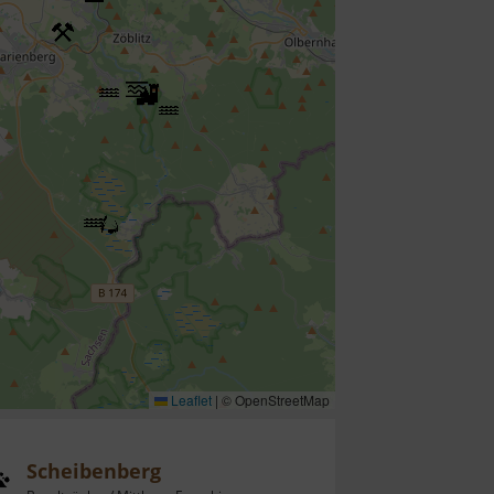
Leaflet
|
© OpenStreetMap
Scheibenberg