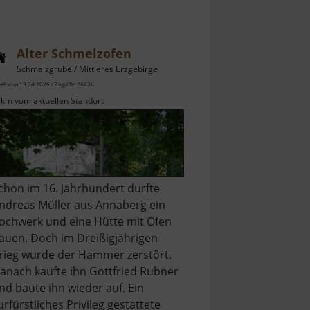
Alter Schmelzofen
Schmalzgrube / Mittleres Erzgebirge
ell vom 13.04.2026 / Zugriffe: 26436
 km vom aktuellen Standort
chon im 16. Jahrhundert durfte
ndreas Müller aus Annaberg ein
ochwerk und eine Hütte mit Ofen
auen. Doch im Dreißigjährigen
rieg wurde der Hammer zerstört.
anach kaufte ihn Gottfried Rubner
nd baute ihn wieder auf. Ein
urfürstliches Privileg gestattete