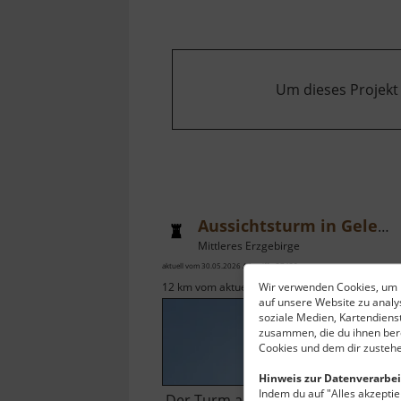
Um dieses Projekt
Aussichtsturm in Gelenau
Mittleres Erzgebirge
aktuell vom 30.05.2026 / Zugriffe: 37438
Wir verwenden Cookies, um I
12 km vom aktuellen Standort
auf unsere Website zu anal
soziale Medien, Kartendiens
zusammen, die du ihnen bere
Cookies und dem dir zustehe
Hinweis zur Datenverarbei
Indem du auf "Alles akzeptier
Der Turm aus Stahl ist 27,5 Meter