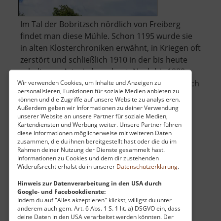
Im Tal der Bobritzsch nördlich von Freiberg
findet man diese Mühle. Schon 1195 wurde sie
in alten Klosterchroniken erwähnt, in Kriegen oft
zerstört und schließlich 1910 in der bis heute
erhaltenen Art wieder erbaut. Noch bis 1980
stellte man hier Brot her und für kurze Zeit auch
Wir verwenden Cookies, um Inhalte und Anzeigen zu
personalisieren, Funktionen für soziale Medien anbieten zu
über
Teigwaren. Auf vier .. »
weiterlesen
können und die Zugriffe auf unsere Website zu analysieren.
Wünschmannmühl
Außerdem geben wir Informationen zu deiner Verwendung
unserer Website an unsere Partner für soziale Medien,
Kartendiensten und Werbung weiter. Unsere Partner führen
diese Informationen möglicherweise mit weiteren Daten
Preßnitztalbahn
zusammen, die du ihnen bereitgestellt hast oder die du im
Rahmen deiner Nutzung der Dienste gesammelt hast.
Mittleres Erzgebirge
Informationen zu Cookies und dem dir zustehenden
Widerufsrecht erhälst du in unserer
Datenschutzerklärung
.
aktuell vom 12.04.2026 / Zugriffe: 57630
13 km vom aktuellen Standort
Hinweis zur Datenverarbeitung in den USA durch
Google- und Facebookdienste:
Indem du auf "Alles akzeptieren" klickst, willigst du unter
anderem auch gem. Art. 6 Abs. 1 S. 1 lit. a) DSGVO ein, dass
deine Daten in den USA verarbeitet werden könnten. Der