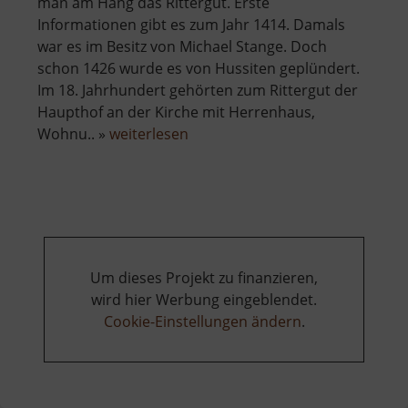
man am Hang das Rittergut. Erste
Informationen gibt es zum Jahr 1414. Damals
war es im Besitz von Michael Stange. Doch
schon 1426 wurde es von Hussiten geplündert.
Im 18. Jahrhundert gehörten zum Rittergut der
Haupthof an der Kirche mit Herrenhaus,
über
Wohnu.. »
weiterlesen
Rittergut
in
Drebach
Um dieses Projekt zu finanzieren,
wird hier Werbung eingeblendet.
Cookie-Einstellungen ändern
.