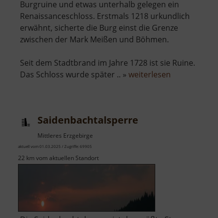
Burgruine und etwas unterhalb gelegen ein
Renaissanceschloss. Erstmals 1218 urkundlich
erwähnt, sicherte die Burg einst die Grenze
zwischen der Mark Meißen und Böhmen.
Seit dem Stadtbrand im Jahre 1728 ist sie Ruine.
über
Das Schloss wurde später .. »
weiterlesen
Burgruine
und
Schloss
Saidenbachtalsperre
Frauenstein
Mittleres Erzgebirge
aktuell vom 01.03.2025 / Zugriffe: 69905
22 km vom aktuellen Standort