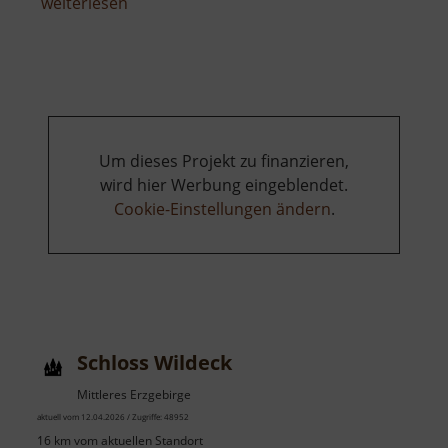
über
weiterlesen
Andreas-
Gegentrum-
Stollen
Um dieses Projekt zu finanzieren,
wird hier Werbung eingeblendet.
Cookie-Einstellungen ändern
.
Schloss Wildeck
Mittleres Erzgebirge
aktuell vom 12.04.2026 / Zugriffe: 48952
16 km vom aktuellen Standort