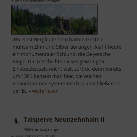
5 km vom aktuellen Standort
Wo einst Bergleute dem harten Gestein
mühsam Zinn und Silber abrangen, klafft heute
ein monumentaler Schlund: die Geyersche
Binge. Die Geschichte dieses gewaltigen
Einsturzkessels reicht weit zurück, denn bereits
um 1361 begann man hier, die reichen
Erzvorkommen systematisch zu erschließen. In
über
der B.. »
weiterlesen
Binge
in
Geyer
Talsperre Neunzehnhain II
Mittleres Erzgebirge
aktuell vom 23.07.2024 / Zugriffe: 61001