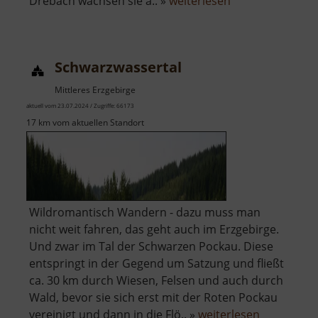
über
Drebach wachsen sie a.. »
weiterlesen
Krokuswiesen
Schwarzwassertal
Mittleres Erzgebirge
aktuell vom 23.07.2024 / Zugriffe: 66173
17 km vom aktuellen Standort
Wildromantisch Wandern - dazu muss man
nicht weit fahren, das geht auch im Erzgebirge.
Und zwar im Tal der Schwarzen Pockau. Diese
entspringt in der Gegend um Satzung und fließt
ca. 30 km durch Wiesen, Felsen und auch durch
Wald, bevor sie sich erst mit der Roten Pockau
über
vereinigt und dann in die Flö.. »
weiterlesen