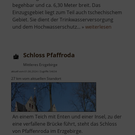
begehbar und ca. 6,30 Meter breit. Das
Einzugsgebiet liegt zum Teil auch tschechischem
Gebiet. Sie dient der Trinkwasserversorgung
über
und dem Hochwasserschutz... »
weiterlesen
Talsperre
Rauschen
Schloss Pfaffroda
Mittleres Erzgebirge
aktuell vom 01.06.2024 / Zugriffe: 54634
27 km vom aktuellen Standort
An einem Teich mit Enten und einer Insel, zu der
eine verfallene Brücke führt, steht das Schloss
von Pfaffenroda im Erzgebirge.