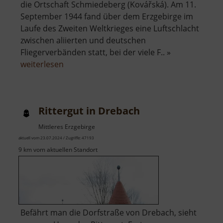
die Ortschaft Schmiedeberg (Kovářská). Am 11.
September 1944 fand über dem Erzgebirge im
Laufe des Zweiten Weltkrieges eine Luftschlacht
zwischen aliierten und deutschen
Fliegerverbänden statt, bei der viele F.. »
über
weiterlesen
Museum
der
Luftschlacht
Rittergut in Drebach
über
dem
Mittleres Erzgebirge
Erzgebirge
aktuell vom 23.07.2024 / Zugriffe: 47193
9 km vom aktuellen Standort
Befährt man die Dorfstraße von Drebach, sieht