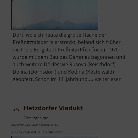
Dort, wo sich heute die große Fläche der
Preßnitztalsperre erstreckt, befand sich früher
die Freie Bergstadt Preßnitz (Přísečnice). 1970
wurde mit dem Bau des Dammes begonnen und
auch weitere Dörfer wie Rusová (Reischdorf),
Dolina (Dörnsdorf) und Kotlina (Köstelwald)
über
geopfert. Schon im 14. Jahrhund.. »
weiterlesen
Talspe
Preßni
Hetzdorfer Viadukt
Osterzgebirge
aktuell vom 23.07.2024 / Zugriffe: 47783
28 km vom aktuellen Standort