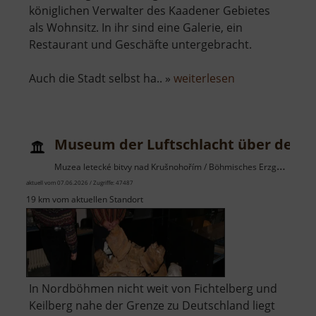
königlichen Verwalter des Kaadener Gebietes
als Wohnsitz. In ihr sind eine Galerie, ein
Restaurant und Geschäfte untergebracht.
über
Auch die Stadt selbst ha.. »
weiterlesen
Burg
Kaaden
Museum der Luftschlacht über dem E
Muzea letecké bitvy nad Krušnohořím / Böhmisches Erzgebirge
aktuell vom 07.06.2026 / Zugriffe: 47487
19 km vom aktuellen Standort
In Nordböhmen nicht weit von Fichtelberg und
Keilberg nahe der Grenze zu Deutschland liegt