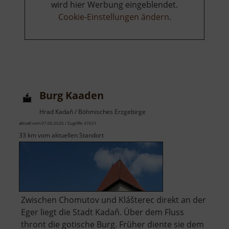
wird hier Werbung eingeblendet.
Cookie-Einstellungen ändern
.
Burg Kaaden
Hrad Kadaň / Böhmisches Erzgebirge
aktuell vom 07.06.2026 / Zugriffe: 47631
33 km vom aktuellen Standort
Zwischen Chomutov und Klášterec direkt an der
Eger liegt die Stadt Kadaň. Über dem Fluss
thront die gotische Burg. Früher diente sie dem