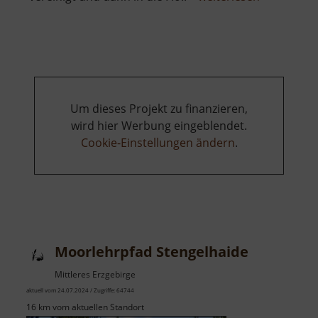
Schwarzwa
Um dieses Projekt zu finanzieren,
wird hier Werbung eingeblendet.
Cookie-Einstellungen ändern
.
Moorlehrpfad Stengelhaide
Mittleres Erzgebirge
aktuell vom 24.07.2024 / Zugriffe: 64744
16 km vom aktuellen Standort