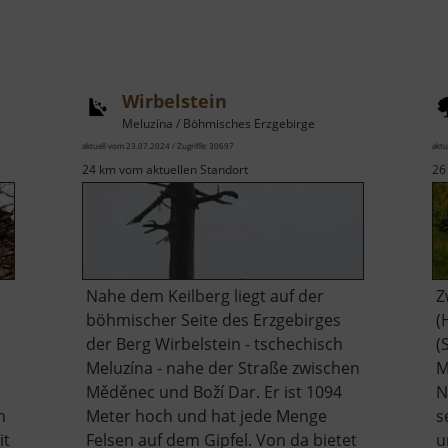
Wirbelstein
Meluzína / Böhmisches Erzgebirge
aktuell vom 23.07.2024 / Zugriffe: 30697
aktu
24 km vom aktuellen Standort
26
Nahe dem Keilberg liegt auf der
Z
böhmischer Seite des Erzgebirges
(
der Berg Wirbelstein - tschechisch
(
Meluzína - nahe der Straße zwischen
M
Měděnec und Boží Dar. Er ist 1094
N
h
Meter hoch und hat jede Menge
s
it
Felsen auf dem Gipfel. Von da bietet
u