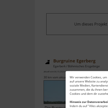
Um dieses Projekt
Burgruine Egerberg
Egerberk / Böhmisches Erzgebirge
aktuell vom 06.10.2024 / Zugriffe: 29021
Wir verwenden Cookies, um I
30 km vom aktuellen Standort
auf unsere Website zu anal
soziale Medien, Kartendiens
zusammen, die du ihnen bere
Cookies und dem dir zustehe
Hinweis zur Datenverarbei
Indem du auf "Alles akzeptier
Die Burgruine Egerberg (Hrad