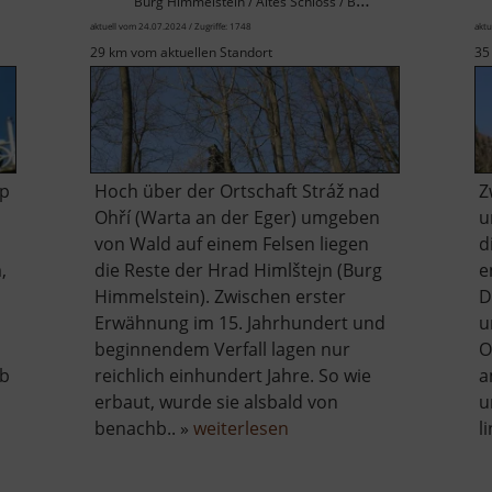
Burg Himmelstein / Altes Schloss / Böhmisches Erzgebirge
aktuell vom 24.07.2024 / Zugriffe: 1748
aktu
29 km vom aktuellen Standort
35
pp
Hoch über der Ortschaft Stráž nad
Z
Ohří (Warta an der Eger) umgeben
u
von Wald auf einem Felsen liegen
d
,
die Reste der Hrad Himlštejn (Burg
e
Himmelstein). Zwischen erster
D
Erwähnung im 15. Jahrhundert und
u
beginnendem Verfall lagen nur
O
ab
reichlich einhundert Jahre. So wie
a
erbaut, wurde sie alsbald von
u
über
benachb.. »
weiterlesen
l
lberg
Hrad
Himlštejn