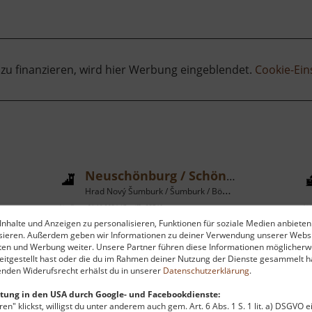
 zu finanzieren, wird hier Werbung eingeblendet.
Cookie-Ein
Neuschönburg / Schönburg
Hrad Nový Šumburk / Šumburk / Böhmisches Erzgebirge
aktuell vom 01.10.2024 / Zugriffe: 23746
aktu
nhalte und Anzeigen zu personalisieren, Funktionen für soziale Medien anbieten
28 km vom aktuellen Standort
33
ysieren. Außerdem geben wir Informationen zu deiner Verwendung unserer Websi
ten und Werbung weiter. Unsere Partner führen diese Informationen möglicherw
itgestellt hast oder die du im Rahmen deiner Nutzung der Dienste gesammelt ha
nden Widerufsrecht erhälst du in unserer
Datenschutzerklärung
.
tung in den USA durch Google- und Facebookdienste:
en" klickst, willigst du unter anderem auch gem. Art. 6 Abs. 1 S. 1 lit. a) DSGVO 
Schon von der Egertalstraße aus
Z