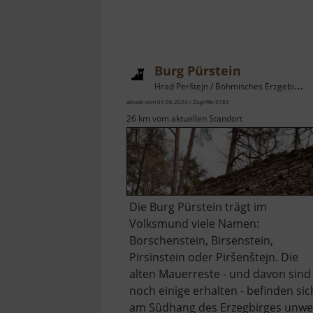
Burg Pürstein
Hrad Perštejn / Böhmisches Erzgebirge
aktuell vom 01.06.2024 / Zugriffe: 5783
26 km vom aktuellen Standort
Die Burg Pürstein trägt im
Volksmund viele Namen:
Borschenstein, Birsenstein,
Pirsinstein oder Piršenštejn. Die
alten Mauerreste - und davon sind
noch einige erhalten - befinden sic
am Südhang des Erzegbirges unwe