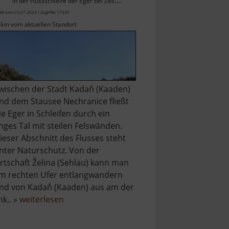
in der Flussschleife der Eger bei Zelině / Böhmisches Erzgebirge
ell vom 23.07.2024 / Zugriffe: 17335
 km vom aktuellen Standort
wischen der Stadt Kadaň (Kaaden)
nd dem Stausee Nechranice fließt
ie Eger in Schleifen durch ein
nges Tal mit steilen Felswänden.
ieser Abschnitt des Flusses steht
nter Naturschutz. Von der
rtschaft Želina (Sehlau) kann man
m rechten Ufer entlangwandern
nd von Kadaň (Kaaden) aus am der
über
ink.. »
weiterlesen
Naturdenkmal
Želinský