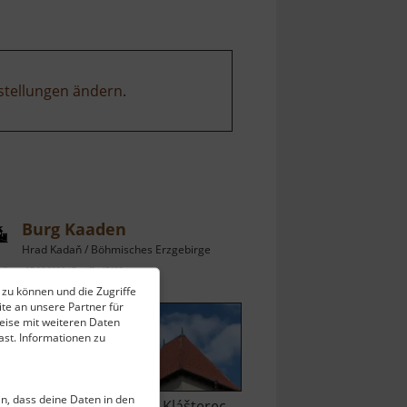
meandr
stellungen ändern
.
Burg Kaaden
Hrad Kadaň / Böhmisches Erzgebirge
ell vom 07.06.2026 / Zugriffe: 47633
 zu können und die Zugriffe
 km vom aktuellen Standort
te an unsere Partner für
eise mit weiteren Daten
st. Informationen zu
ein, dass deine Daten in den
wischen Chomutov und Klášterec