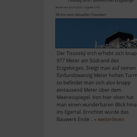
Tisovský vrch / Böhmisches Erzgebirge
aktuell vom 23.04.2026 / Zugriffe: 3763
34 km vom aktuellen Standort
Der Tisovský vrch erhebt sich kna
977 Meter am Südrand des
Erzgebirges. Steigt man auf seinen
fünfundzwanzig Meter hohen Turm
so befindet man sich also knapp
eintausend Meter über dem
Meeresspiegel. Von hier oben hat
man einen wunderbaren Blick hin
ins Egertal. Errichtet wurde das
über
Bauwerk Ende .. »
weiterlesen
Peind