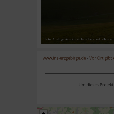
Foto: Ausflugsziele im sächsischen und böhmisc
www.ins-erzgebirge.de
-
Vor Ort gibt
Um dieses Projekt
+