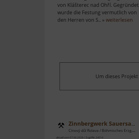
von Klášterec nad Ohří. Gegründet
wurde die Festung vermutlich von
üb
den Herren von S.. »
weiterlesen
Bu
Pü
Um dieses Projekt
Zinnbergwerk Sauersack
Cínový důl Rolava / Böhmisches Erzgebirge
aktuell vom 07.06.2026 / Zugriffe: 24014