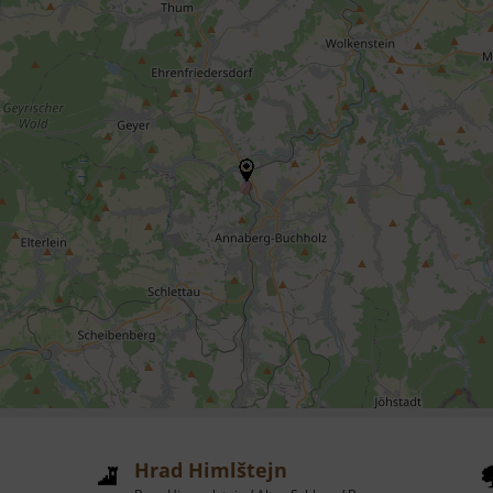
Hrad Himlštejn