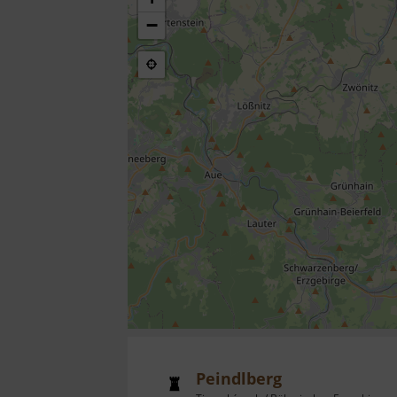
−
Peindlberg