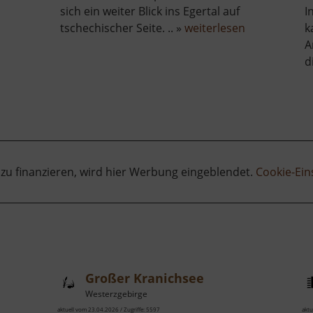
sich ein weiter Blick ins Egertal auf
I
über
tschechischer Seite. .. »
weiterlesen
k
er
Wirbelstein
A
rg
d
rstein
 zu finanzieren, wird hier Werbung eingeblendet.
Cookie-Ein
Großer Kranichsee
Westerzgebirge
aktuell vom 23.04.2026 / Zugriffe: 5597
aktu