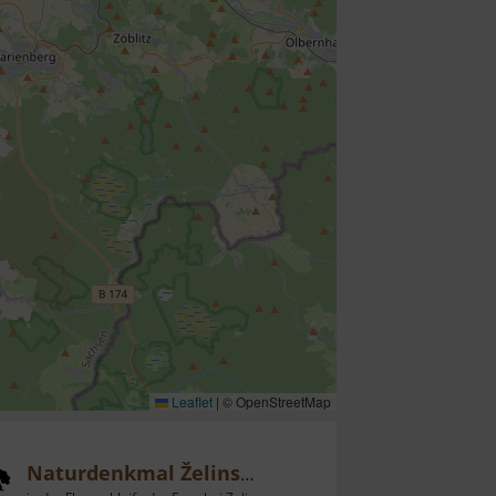
Leaflet
|
© OpenStreetMap
Naturdenkmal Želinský meandr