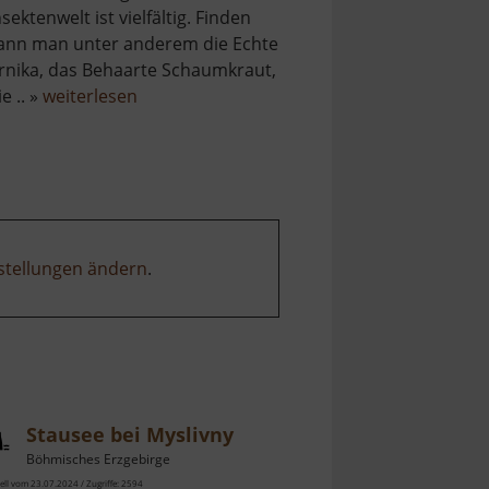
nsektenwelt ist vielfältig. Finden
ann man unter anderem die Echte
rnika, das Behaarte Schaumkraut,
über
ie .. »
weiterlesen
Basaltsteinbruch
Ryžovna
stellungen ändern
.
Stausee bei Myslivny
Böhmisches Erzgebirge
ell vom 23.07.2024 / Zugriffe: 2594