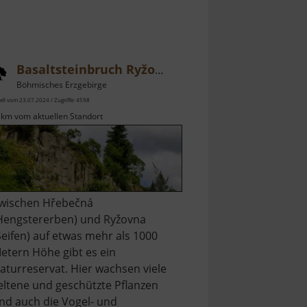
Basaltsteinbruch Ryžovna
Böhmisches Erzgebirge
ell vom 23.07.2024 / Zugriffe: 4598
 km vom aktuellen Standort
wischen Hřebečná
Hengstererben) und Ryžovna
Seifen) auf etwas mehr als 1000
etern Höhe gibt es ein
aturreservat. Hier wachsen viele
eltene und geschützte Pflanzen
nd auch die Vogel- und