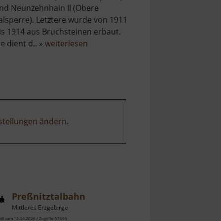
nd Neunzehnhain II (Obere
alsperre). Letztere wurde von 1911
is 1914 aus Bruchsteinen erbaut.
über
ie dient d.. »
weiterlesen
Talsperre
Neunzehnhain
II
stellungen ändern
.
Preßnitztalbahn
Mittleres Erzgebirge
ell vom 12.04.2026 / Zugriffe: 57595