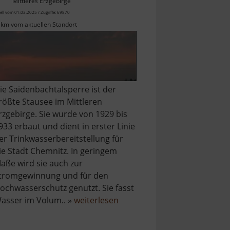
Mittleres Erzgebirge
ell vom 01.03.2025 / Zugriffe: 69870
 km vom aktuellen Standort
ie Saidenbachtalsperre ist der
rößte Stausee im Mittleren
rzgebirge. Sie wurde von 1929 bis
933 erbaut und dient in erster Linie
er Trinkwasserbereitstellung für
ie Stadt Chemnitz. In geringem
aße wird sie auch zur
tromgewinnung und für den
ochwasserschutz genutzt. Sie fasst
über
asser im Volum.. »
weiterlesen
Saidenbachtalsperre