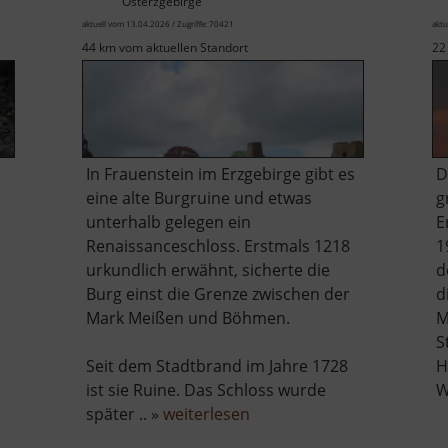
Osterzgebirge
aktuell vom 13.04.2026 / Zugriffe: 70421
aktu
44 km vom aktuellen Standort
22
In Frauenstein im Erzgebirge gibt es
D
eine alte Burgruine und etwas
g
unterhalb gelegen ein
E
Renaissanceschloss. Erstmals 1218
1
urkundlich erwähnt, sicherte die
d
Burg einst die Grenze zwischen der
d
Mark Meißen und Böhmen.
M
S
Seit dem Stadtbrand im Jahre 1728
H
r
ist sie Ruine. Das Schloss wurde
W
lpnerhöhle
über
später .. »
weiterlesen
Burgruine