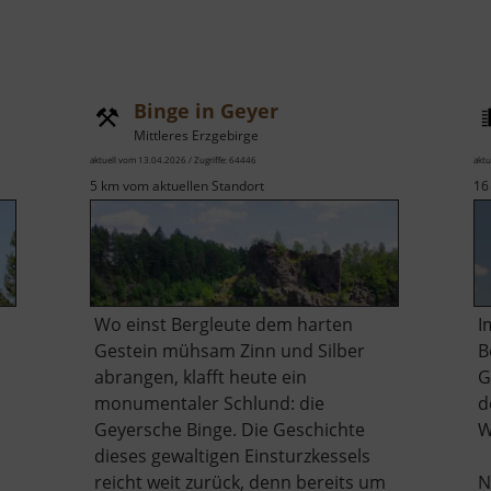
Binge in Geyer
Mittleres Erzgebirge
aktuell vom 13.04.2026 / Zugriffe: 64446
aktu
5 km vom aktuellen Standort
16
Wo einst Bergleute dem harten
I
Gestein mühsam Zinn und Silber
B
abrangen, klafft heute ein
G
monumentaler Schlund: die
d
Geyersche Binge. Die Geschichte
W
dieses gewaltigen Einsturzkessels
reicht weit zurück, denn bereits um
N