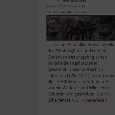
Mittleres Erzgebirge
aktuell vom 23.07.2024 / Zugriffe: 81544
6 km vom aktuellen Standort
... ist eine ehemailge Anbruchstelle
des Zinnbergbaus und ist dem
Gedenken des erzgebirgischen
Volkshelden Karl Stülpner
gewidmet. Dieser soll sich zu
Lebzeiten (1762-1841) ab und an in
dieser Höhle versteckt haben. Er
war ein Wilderer und Wildschütz.
Geboren und gestorben ist er in
übe
Scharfenstein. E.. »
weiterlesen
Stü