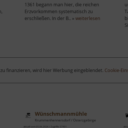
1361 begann man hier, die reichen
u
n,
Erzvorkommen systematisch zu
T
über
über
erschließen. In der B.. »
weiterlesen
b
Moorlehrpfad
Binge
S
Stengelhaide
in
Geyer
 zu finanzieren, wird hier Werbung eingeblendet.
Cookie-Ein
Wünschmannmühle
Krummenhennersdorf / Osterzgebirge
aktuell vom 05.06.2026 / Zugriffe: 57901
aktu