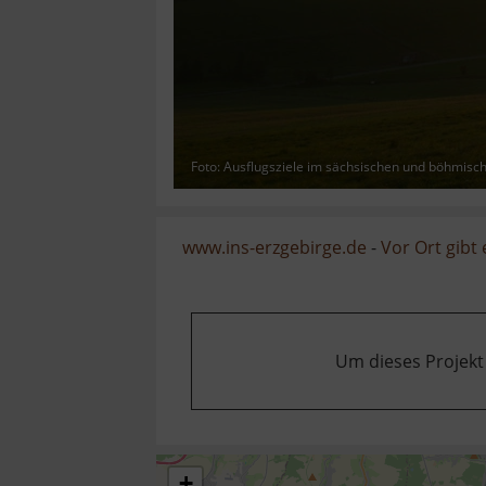
Foto: Ausflugsziele im sächsischen und böhmisc
www.ins-erzgebirge.de
-
Vor Ort gibt
Um dieses Projekt
+