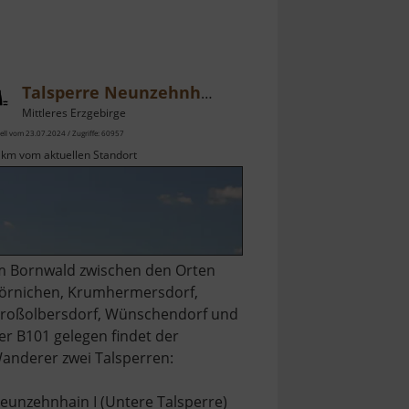
Talsperre Neunzehnhain II
Mittleres Erzgebirge
ell vom 23.07.2024 / Zugriffe: 60957
 km vom aktuellen Standort
m Bornwald zwischen den Orten
örnichen, Krumhermersdorf,
roßolbersdorf, Wünschendorf und
er B101 gelegen findet der
anderer zwei Talsperren:
eunzehnhain I (Untere Talsperre)