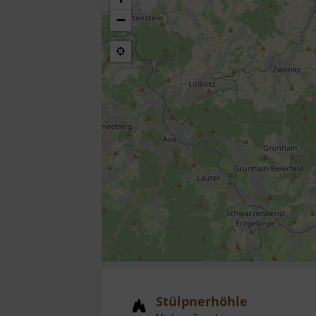
−
Stülpnerhöhle