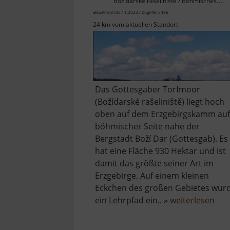
Božídarské rašeliniště / Böhmisches Erzgebirge
aktuell vom 05.11.2023 / Zugriffe: 5496
24 km vom aktuellen Standort
Das Gottesgaber Torfmoor
(Božídarské rašeliniště) liegt hoch
oben auf dem Erzgebirgskamm auf
böhmischer Seite nahe der
Bergstadt Boží Dar (Gottesgab). Es
hat eine Fläche 930 Hektar und ist
damit das größte seiner Art im
Erzgebirge. Auf einem kleinen
Eckchen des großen Gebietes wur
übe
ein Lehrpfad ein.. »
weiterlesen
Got
Tor