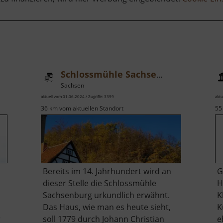
Schlossmühle Sachsenburg
Sachsen
aktuell vom 01.06.2024 / Zugriffe: 3399
aktu
36 km vom aktuellen Standort
55
Bereits im 14. Jahrhundert wird an
G
dieser Stelle die Schlossmühle
H
Sachsenburg urkundlich erwähnt.
K
Das Haus, wie man es heute sieht,
K
r
soll 1779 durch Johann Christian
e