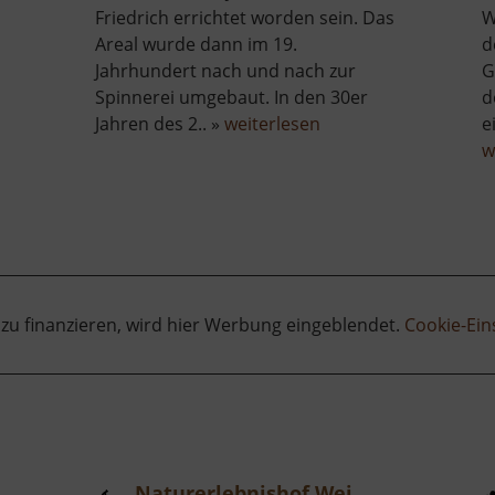
Friedrich errichtet worden sein. Das
W
Areal wurde dann im 19.
d
Jahrhundert nach und nach zur
G
Spinnerei umgebaut. In den 30er
d
über
Jahren des 2.. »
weiterlesen
e
rgisches
Schlossmühle
w
aus
Sachsenburg
 zu finanzieren, wird hier Werbung eingeblendet.
Cookie-Ein
Naturerlebnishof Weidegut Colmnitz