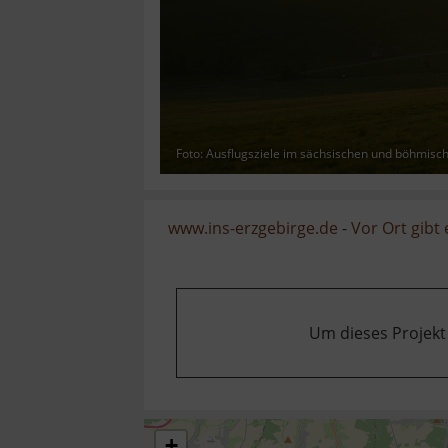
Foto: Ausflugsziele im sächsischen und böhmisc
www.ins-erzgebirge.de
-
Vor Ort gibt
Um dieses Projekt
+