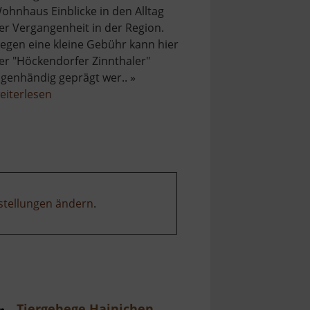
ohnhaus Einblicke in den Alltag
er Vergangenheit in der Region.
egen eine kleine Gebühr kann hier
er "Höckendorfer Zinnthaler"
igenhändig geprägt wer.. »
über
eiterlesen
Heimatmuseum
Höckendorf
stellungen ändern
.
Tiergehege Hainichen