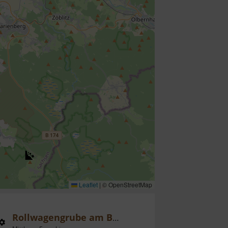
Leaflet
|
© OpenStreetMap
Rollwagengrube am Bahnhof Cranzahl