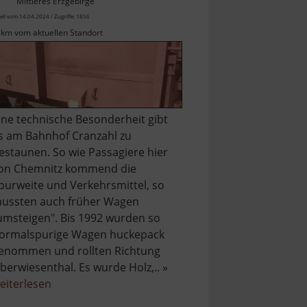
Mittleres Erzgebirge
ell vom 14.04.2024 / Zugriffe: 1856
 km vom aktuellen Standort
ine technische Besonderheit gibt
s am Bahnhof Cranzahl zu
estaunen. So wie Passagiere hier
on Chemnitz kommend die
purweite und Verkehrsmittel, so
ussten auch früher Wagen
umsteigen". Bis 1992 wurden so
ormalspurige Wagen huckepack
enommen und rollten Richtung
berwiesenthal. Es wurde Holz,.. »
über
eiterlesen
Rollwagengrube