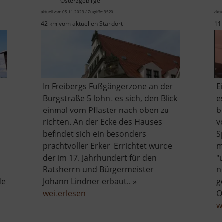
Osterzgebirge
aktuell vom 05.11.2023 / Zugriffe: 3520
aktu
42 km vom aktuellen Standort
11
In Freibergs Fußgängerzone an der
E
Burgstraße 5 lohnt es sich, den Blick
e
einmal vom Pflaster nach oben zu
b
richten. An der Ecke des Hauses
v
befindet sich ein besonders
S
prachtvoller Erker. Errichtet wurde
m
der im 17. Jahrhundert für den
"
Ratsherrn und Bürgermeister
n
de
Johann Lindner erbaut.. »
g
r
über
weiterlesen
O
tesgaber
Renaissancehaus
w
fmoor
mit