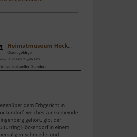
Heimatmuseum Höckendorf
Osterzgebirge
ell vom 01.06.2024 / Zugriffe: 9873
 km vom aktuellen Standort
egenüber dem Erbgericht in
öckendorf, welches zur Gemeinde
lingenberg gehört, gibt der
ulturring Höckendorf in einem
hemaligen Schmiede- und