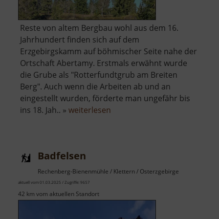
Reste von altem Bergbau wohl aus dem 16.
Jahrhundert finden sich auf dem
Erzgebirgskamm auf böhmischer Seite nahe der
Ortschaft Abertamy. Erstmals erwähnt wurde
die Grube als "Rotterfundtgrub am Breiten
Berg". Auch wenn die Arbeiten ab und an
eingestellt wurden, förderte man ungefähr bis
über
ins 18. Jah.. »
weiterlesen
Červená
jáma
Badfelsen
Rechenberg-Bienenmühle / Klettern / Osterzgebirge
aktuell vom 01.03.2025 / Zugriffe: 9657
42 km vom aktuellen Standort