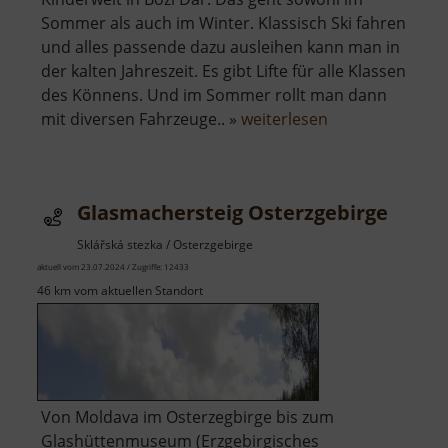
Sommer als auch im Winter. Klassisch Ski fahren
und alles passende dazu ausleihen kann man in
der kalten Jahreszeit. Es gibt Lifte für alle Klassen
des Könnens. Und im Sommer rollt man dann
über
mit diversen Fahrzeuge.. »
weiterlesen
Kinderwelt
Boží
Dar
Glasmachersteig Osterzgebirge
Sklářská stezka / Osterzgebirge
aktuell vom 23.07.2024 / Zugriffe: 12433
46 km vom aktuellen Standort
Von Moldava im Osterzegbirge bis zum
Glashüttenmuseum (Erzgebirgisches