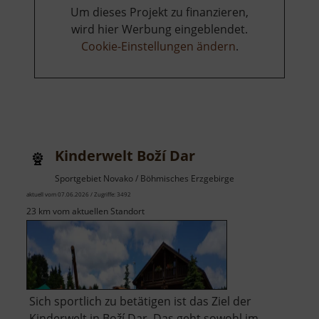
Panny
Um dieses Projekt zu finanzieren,
Marie
wird hier Werbung eingeblendet.
Cookie-Einstellungen ändern
.
Kinderwelt Boží Dar
Sportgebiet Novako / Böhmisches Erzgebirge
aktuell vom 07.06.2026 / Zugriffe: 3492
23 km vom aktuellen Standort
Sich sportlich zu betätigen ist das Ziel der
Kinderwelt in Boží Dar. Das geht sowohl im