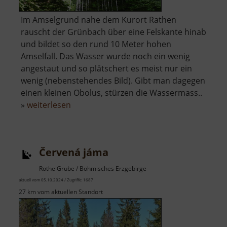
Im Amselgrund nahe dem Kurort Rathen
rauscht der Grünbach über eine Felskante hinab
und bildet so den rund 10 Meter hohen
Amselfall. Das Wasser wurde noch ein wenig
angestaut und so plätschert es meist nur ein
wenig (nebenstehendes Bild). Gibt man dagegen
einen kleinen Obolus, stürzen die Wassermass..
über
»
weiterlesen
Amselfall
Červená jáma
Rothe Grube / Böhmisches Erzgebirge
aktuell vom 05.10.2024 / Zugriffe: 1687
27 km vom aktuellen Standort