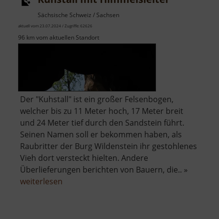
Sächsische Schweiz / Sachsen
aktuell vom 23.07.2024 / Zugriffe: 62626
96 km vom aktuellen Standort
Der "Kuhstall" ist ein großer Felsenbogen,
welcher bis zu 11 Meter hoch, 17 Meter breit
und 24 Meter tief durch den Sandstein führt.
Seinen Namen soll er bekommen haben, als
Raubritter der Burg Wildenstein ihr gestohlenes
Vieh dort versteckt hielten. Andere
Überlieferungen berichten von Bauern, die.. »
über
weiterlesen
Kuhstall
mit
Himmelsleiter