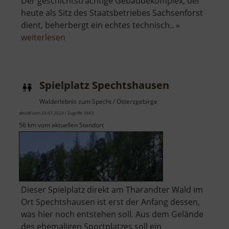
Der geschichtsträchtige Gebäudekomplex, der
heute als Sitz des Staatsbetriebes Sachsenforst
dient, beherbergt ein echtes technisch.. »
über
weiterlesen
Forsthof
Bärenfels
mit
Spielplatz Spechtshausen
Arboretum
Walderlebnis zum Specht / Osterzgebirge
aktuell vom 23.07.2024 / Zugriffe: 5663
56 km vom aktuellen Standort
Dieser Spielplatz direkt am Tharandter Wald im
Ort Spechtshausen ist erst der Anfang dessen,
was hier noch entstehen soll. Aus dem Gelände
des ehemaligen Sportplatzes soll ein