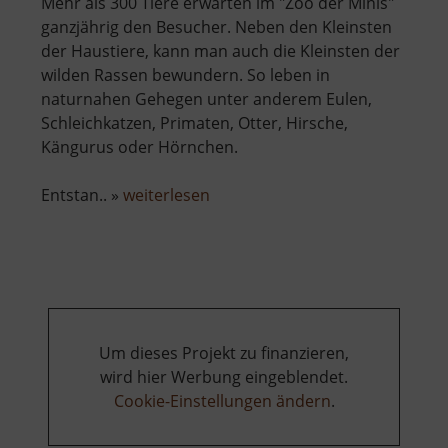
Mehr als 300 Tiere erwarten im "Zoo der Minis"
ganzjährig den Besucher. Neben den Kleinsten
der Haustiere, kann man auch die Kleinsten der
wilden Rassen bewundern. So leben in
naturnahen Gehegen unter anderem Eulen,
Schleichkatzen, Primaten, Otter, Hirsche,
Kängurus oder Hörnchen.
über
Entstan.. »
weiterlesen
Tiergarten
Aue
Um dieses Projekt zu finanzieren,
wird hier Werbung eingeblendet.
Cookie-Einstellungen ändern
.