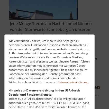
Jede Menge Sterne am Nachthimmel können
von der Sternwarte Schneeberg an unserem
Nachthimmel beobachtet werden. Hier steht
das größte Teleskop im Freistaat Sachsen: ein
Wir verwenden Cookies, um Inhalte und Anzeigen zu
personalisieren, Funktionen für soziale Medien anbieten zu
600 mm-Spiegelteleskop. Neben
können und die Zugriffe auf unsere Website zu analysieren.
Beobachtungsabenden gibt es auch weitere
Außerdem geben wir Informationen zu deiner Verwendung
unserer Website an unsere Partner für soziale Medien,
Veranstaltungen, die Wissen über die Welt über
Kartendiensten und Werbung weiter. Unsere Partner führen
über
unseren Köpfe.. »
weiterlesen
diese Informationen möglicherweise mit weiteren Daten
Zeiss-
zusammen, die du ihnen bereitgestellt hast oder die du im
Rahmen deiner Nutzung der Dienste gesammelt hast.
Planetarium
Informationen zu Cookies und dem dir zustehenden
Widerufsrecht erhälst du in unserer
Datenschutzerklärung
.
Městská věž a kostel Nanebevzetí Pa
Hinweis zur Datenverarbeitung in den USA durch
Google- und Facebookdienste:
Stadtturm Chomutov mit Kirche Mariä Himmelfahrt / Böhmisches Erzgebirge
Indem du auf "Alles akzeptieren" klickst, willigst du unter
aktuell vom 07.06.2026 / Zugriffe: 1317
anderem auch gem. Art. 6 Abs. 1 S. 1 lit. a) DSGVO ein, dass
34 km vom aktuellen Standort
deine Daten in den USA verarbeitet werden könnten. Der