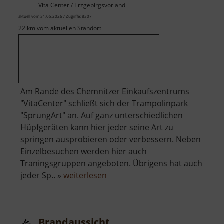
Vita Center / Erzgebirgsvorland
aktuell vom 31.05.2026 / Zugriffe: 8307
22 km vom aktuellen Standort
Am Rande des Chemnitzer Einkaufszentrums
"VitaCenter" schließt sich der Trampolinpark
"SprungArt" an. Auf ganz unterschiedlichen
Hüpfgeräten kann hier jeder seine Art zu
springen ausprobieren oder verbessern. Neben
Einzelbesuchen werden hier auch
Traningsgruppen angeboten. Übrigens hat auch
über
jeder Sp.. »
weiterlesen
Trampolinpark
Brandaussicht