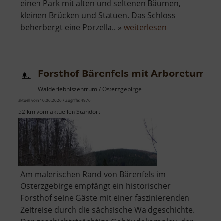
einen Park mit alten und seltenen Bäumen,
kleinen Brücken und Statuen. Das Schloss
über
beherbergt eine Porzella.. »
weiterlesen
Schloss
Klösterle
Forsthof Bärenfels mit Arboretum
Walderlebniszentrum / Osterzgebirge
aktuell vom 10.06.2026 / Zugriffe: 4976
52 km vom aktuellen Standort
Am malerischen Rand von Bärenfels im
Osterzgebirge empfängt ein historischer
Forsthof seine Gäste mit einer faszinierenden
Zeitreise durch die sächsische Waldgeschichte.