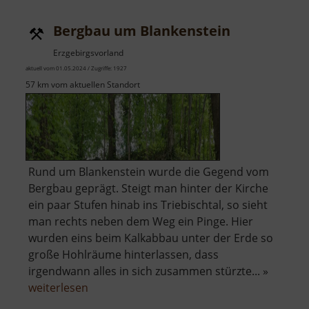
Bergbau um Blankenstein
Erzgebirgsvorland
aktuell vom 01.05.2024 / Zugriffe: 1927
57 km vom aktuellen Standort
Rund um Blankenstein wurde die Gegend vom
Bergbau geprägt. Steigt man hinter der Kirche
ein paar Stufen hinab ins Triebischtal, so sieht
man rechts neben dem Weg ein Pinge. Hier
wurden eins beim Kalkabbau unter der Erde so
große Hohlräume hinterlassen, dass
irgendwann alles in sich zusammen stürzte... »
über
weiterlesen
Bergbau