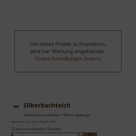
Ausblick
auf
Cranzahl
Um dieses Projekt zu finanzieren,
wird hier Werbung eingeblendet.
Cookie-Einstellungen ändern
.
Silberbachteich
Silberbachstauweiher / Westerzgebirge
aktuell vom 18.07.2024 / Zugriffe: 2035
25 km vom aktuellen Standort