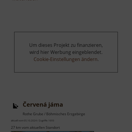
Dom
zu
Meißen
Um dieses Projekt zu finanzieren,
wird hier Werbung eingeblendet.
Cookie-Einstellungen ändern
.
Červená jáma
Rothe Grube / Böhmisches Erzgebirge
aktuell vom 05.10.2024 / Zugriffe: 1693
27 km vom aktuellen Standort