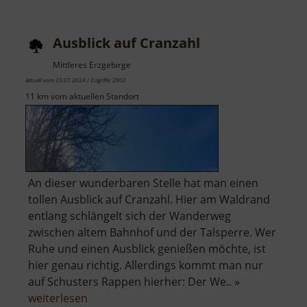
um
Blankenstein
Ausblick auf Cranzahl
Mittleres Erzgebirge
aktuell vom 23.07.2024 / Zugriffe: 2002
11 km vom aktuellen Standort
An dieser wunderbaren Stelle hat man einen
tollen Ausblick auf Cranzahl. Hier am Waldrand
entlang schlängelt sich der Wanderweg
zwischen altem Bahnhof und der Talsperre. Wer
Ruhe und einen Ausblick genießen möchte, ist
hier genau richtig. Allerdings kommt man nur
auf Schusters Rappen hierher: Der We.. »
über
weiterlesen