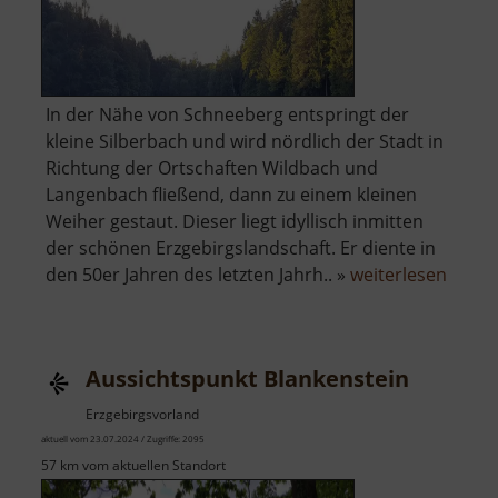
In der Nähe von Schneeberg entspringt der
kleine Silberbach und wird nördlich der Stadt in
Richtung der Ortschaften Wildbach und
Langenbach fließend, dann zu einem kleinen
Weiher gestaut. Dieser liegt idyllisch inmitten
der schönen Erzgebirgslandschaft. Er diente in
über
den 50er Jahren des letzten Jahrh.. »
weiterlesen
Silber
Aussichtspunkt Blankenstein
Erzgebirgsvorland
aktuell vom 23.07.2024 / Zugriffe: 2095
57 km vom aktuellen Standort