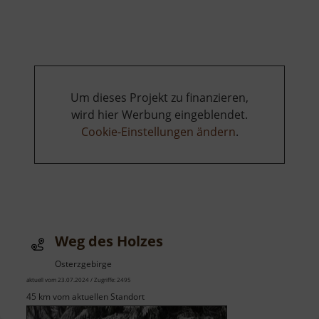
Fabrikgärten
mit
Wasserfall
Um dieses Projekt zu finanzieren,
wird hier Werbung eingeblendet.
Cookie-Einstellungen ändern
.
Weg des Holzes
Osterzgebirge
aktuell vom 23.07.2024 / Zugriffe: 2495
45 km vom aktuellen Standort