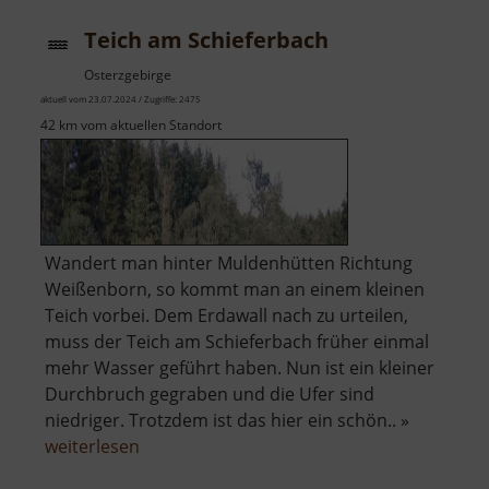
Teich am Schieferbach
Osterzgebirge
aktuell vom 23.07.2024 / Zugriffe: 2475
42 km vom aktuellen Standort
Wandert man hinter Muldenhütten Richtung
Weißenborn, so kommt man an einem kleinen
Teich vorbei. Dem Erdawall nach zu urteilen,
muss der Teich am Schieferbach früher einmal
mehr Wasser geführt haben. Nun ist ein kleiner
Durchbruch gegraben und die Ufer sind
niedriger. Trotzdem ist das hier ein schön.. »
über
weiterlesen
Teich