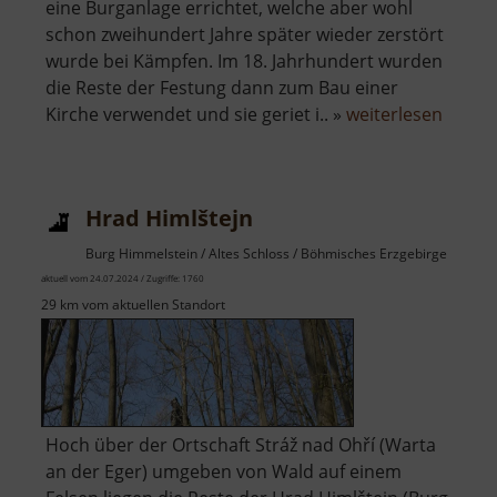
eine Burganlage errichtet, welche aber wohl
schon zweihundert Jahre später wieder zerstört
wurde bei Kämpfen. Im 18. Jahrhundert wurden
die Reste der Festung dann zum Bau einer
über
Kirche verwendet und sie geriet i.. »
weiterlesen
Isenb
Hrad Himlštejn
Burg Himmelstein / Altes Schloss / Böhmisches Erzgebirge
aktuell vom 24.07.2024 / Zugriffe: 1760
29 km vom aktuellen Standort
Hoch über der Ortschaft Stráž nad Ohří (Warta
an der Eger) umgeben von Wald auf einem