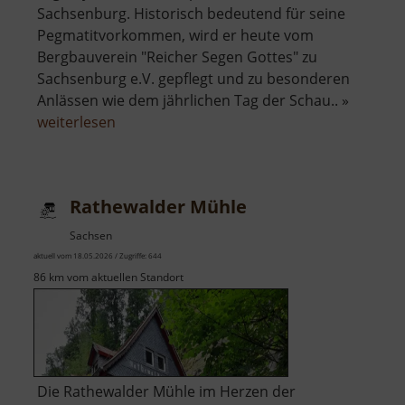
Sachsenburg. Historisch bedeutend für seine
Pegmatitvorkommen, wird er heute vom
Bergbauverein "Reicher Segen Gottes" zu
Sachsenburg e.V. gepflegt und zu besonderen
Anlässen wie dem jährlichen Tag der Schau.. »
über
weiterlesen
Pegmatit
Stolln
an
Rathewalder Mühle
der
Krumbacher
Sachsen
Fähre
aktuell vom 18.05.2026 / Zugriffe: 644
86 km vom aktuellen Standort
Die Rathewalder Mühle im Herzen der