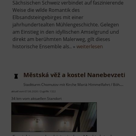
Sächsischen Schweiz verbindet auf faszinierende
Weise die wilde Romantik des
Elbsandsteingebirges mit einer
jahrhundertealten Mühlengeschichte. Gelegen
am Einstieg in den idyllischen Amselgrund und
direkt am berühmten Malerweg, gilt dieses
über
historische Ensemble als.. »
weiterlesen
Rathewalder
Mühle
Městská věž a kostel Nanebevzetí Pa
Stadtturm Chomutov mit Kirche Mariä Himmelfahrt / Böhmisches Erzgebirge
aktuell vom 07.06.2026 / Zugriffe: 1322
34 km vom aktuellen Standort