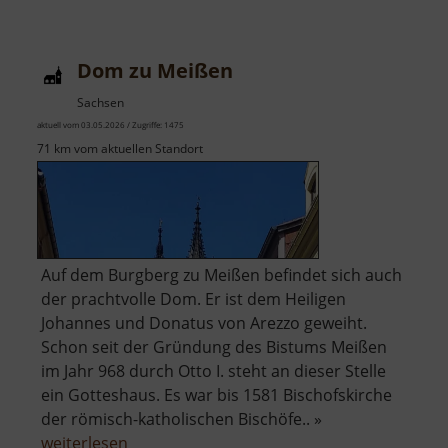
Kleinsteinhöhle
Dom zu Meißen
Sachsen
aktuell vom 03.05.2026 / Zugriffe: 1475
71 km vom aktuellen Standort
Auf dem Burgberg zu Meißen befindet sich auch
der prachtvolle Dom. Er ist dem Heiligen
Johannes und Donatus von Arezzo geweiht.
Schon seit der Gründung des Bistums Meißen
im Jahr 968 durch Otto I. steht an dieser Stelle
ein Gotteshaus. Es war bis 1581 Bischofskirche
der römisch-katholischen Bischöfe.. »
über
weiterlesen