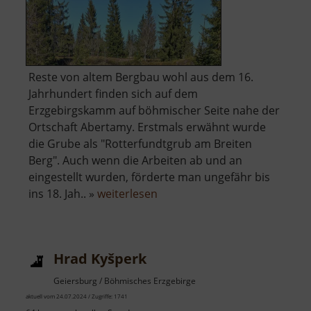
Reste von altem Bergbau wohl aus dem 16.
Jahrhundert finden sich auf dem
Erzgebirgskamm auf böhmischer Seite nahe der
Ortschaft Abertamy. Erstmals erwähnt wurde
die Grube als "Rotterfundtgrub am Breiten
Berg". Auch wenn die Arbeiten ab und an
eingestellt wurden, förderte man ungefähr bis
über
ins 18. Jah.. »
weiterlesen
Červená
jáma
Hrad Kyšperk
Geiersburg / Böhmisches Erzgebirge
aktuell vom 24.07.2024 / Zugriffe: 1741