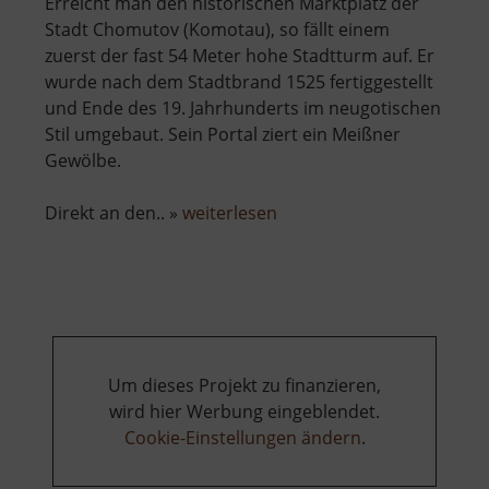
Erreicht man den historischen Marktplatz der
Stadt Chomutov (Komotau), so fällt einem
zuerst der fast 54 Meter hohe Stadtturm auf. Er
wurde nach dem Stadtbrand 1525 fertiggestellt
und Ende des 19. Jahrhunderts im neugotischen
Stil umgebaut. Sein Portal ziert ein Meißner
Gewölbe.
über
Direkt an den.. »
weiterlesen
Městská
věž
a
kostel
Nanebevzetí
Panny
Um dieses Projekt zu finanzieren,
Marie
wird hier Werbung eingeblendet.
Cookie-Einstellungen ändern
.