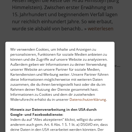
Felsen liegen die Reste der Hrad Himlštejn (Burg
Himmelstein). Zwischen erster Erwähnung im
15. Jahrhundert und beginnendem Verfall lagen
nur reichlich einhundert Jahre. So wie erbaut,
über
wurde sie alsbald von benachb.. »
weiterlesen
Hrad
Himlštej
Wir verwenden Cookies, um Inhalte und Anzeigen zu
personalisieren, Funktionen für soziale Medien anbieten zu
Raubschloss Brandau
können und die Zugriffe auf unsere Website zu analysieren.
Außerdem geben wir Informationen zu deiner Verwendung
Hrad u Brandova / Loupežnická skála / Böhmisches Erzgebirge
unserer Website an unsere Partner für soziale Medien,
aktuell vom 24.07.2024 / Zugriffe: 1857
Kartendiensten und Werbung weiter. Unsere Partner führen
27 km vom aktuellen Standort
diese Informationen möglicherweise mit weiteren Daten
zusammen, die du ihnen bereitgestellt hast oder die du im
Rahmen deiner Nutzung der Dienste gesammelt hast.
Informationen zu Cookies und dem dir zustehenden
Widerufsrecht erhälst du in unserer
Datenschutzerklärung
.
Hinweis zur Datenverarbeitung in den USA durch
Google- und Facebookdienste:
Nahe Brandov (Brandau) oben im Erzgebirge
Indem du auf "Alles akzeptieren" klickst, willigst du unter
finden sich inmitten von Wald Reste einer
anderem auch gem. Art. 6 Abs. 1 S. 1 lit. a) DSGVO ein, dass
deine Daten in den USA verarbeitet werden könnten. Der
hochmittelalterlichen Befestigungsanlage. Zu