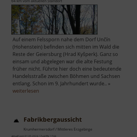
64 km vom aktuellen Standort
Auf einem Felssporn nahe dem Dorf Unčín
(Hohenstein) befinden sich mitten im Wald die
Reste der Geiersburg (Hrad Kyšperk). Ganz so
einsam und abgelegen war die alte Festung
früher nicht. Führte hier doch eine bedeutende
Handelsstraße zwischen Böhmen und Sachsen
entlang. Schon im 9. Jahrhundert wurde.. »
über
weiterlesen
Hrad
Kyšperk
Fabrikbergaussicht
Krumhermersdorf / Mittleres Erzgebirge
aktuell vom 01.05.2024 / Zugriffe: 1744