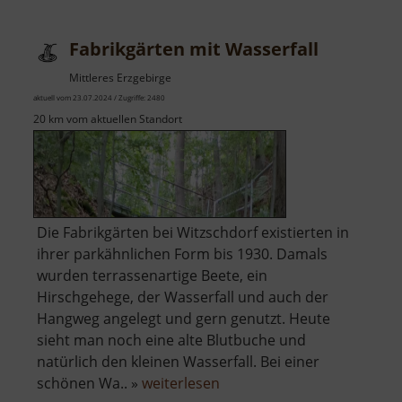
am
Schieferbach
Fabrikgärten mit Wasserfall
Mittleres Erzgebirge
aktuell vom 23.07.2024 / Zugriffe: 2480
20 km vom aktuellen Standort
Die Fabrikgärten bei Witzschdorf existierten in
ihrer parkähnlichen Form bis 1930. Damals
wurden terrassenartige Beete, ein
Hirschgehege, der Wasserfall und auch der
Hangweg angelegt und gern genutzt. Heute
sieht man noch eine alte Blutbuche und
natürlich den kleinen Wasserfall. Bei einer
über
schönen Wa.. »
weiterlesen