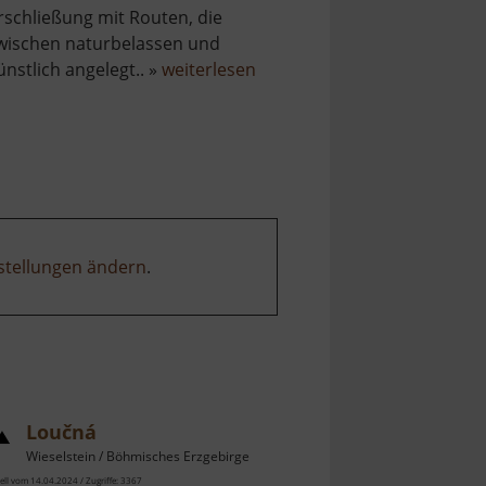
rschließung mit Routen, die
wischen naturbelassen und
über
ünstlich angelegt.. »
weiterlesen
Klettergarten
im
Seidelbruch
stellungen ändern
.
Loučná
Wieselstein / Böhmisches Erzgebirge
ell vom 14.04.2024 / Zugriffe: 3367