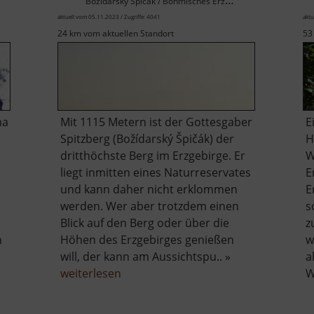
Božídarský Špičák / Böhmisches Erzgebirge
aktuell vom 05.11.2023 / Zugriffe: 4041
aktu
24 km vom aktuellen Standort
53
ma
Mit 1115 Metern ist der Gottesgaber
E
Spitzberg (Božídarský Špičák) der
H
dritthöchste Berg im Erzgebirge. Er
W
liegt inmitten eines Naturreservates
E
und kann daher nicht erklommen
E
werden. Wer aber trotzdem einen
s
Blick auf den Berg oder über die
z
n
Höhen des Erzgebirges genießen
w
will, der kann am Aussichtspu.. »
a
über
weiterlesen
W
Gottesgaber
Spitzberg