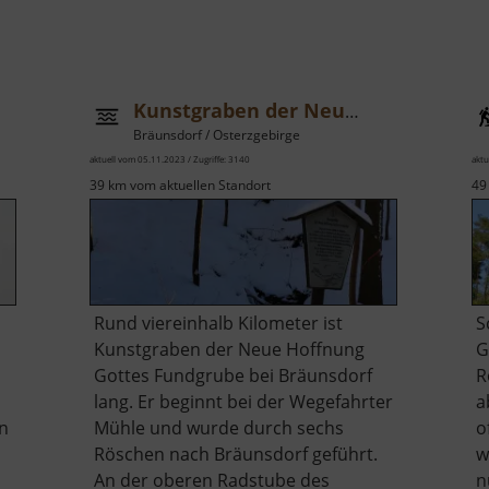
Kunstgraben der Neuen Hoffnung Gottes Fundgrube
Bräunsdorf / Osterzgebirge
aktuell vom 05.11.2023 / Zugriffe: 3140
aktu
39 km vom aktuellen Standort
49
Rund viereinhalb Kilometer ist
S
Kunstgraben der Neue Hoffnung
G
Gottes Fundgrube bei Bräunsdorf
R
lang. Er beginnt bei der Wegefahrter
a
en
Mühle und wurde durch sechs
o
Röschen nach Bräunsdorf geführt.
w
An der oberen Radstube des
n