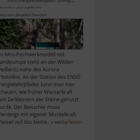
ENSO Energieerlebnispfad / Osterzgebirge
ell vom 05.11.2023 / Zugriffe: 3994
 km vom aktuellen Standort
in Mini-Pochwerkmodell mit
andpumpe steht an der Wilden
eißeritz nahe des Aurora
rbstollns. An der Station des ENSO
nergielehrpfades kann man hier
chauen, wie früher Wasserkraft
um Zerkleinern der Steine genutzt
urde. Der Besucher muss
llerdings mit eigener Muskelkraft
über
asser auf das kleine.. »
weiterlesen
Pochwerk
mit