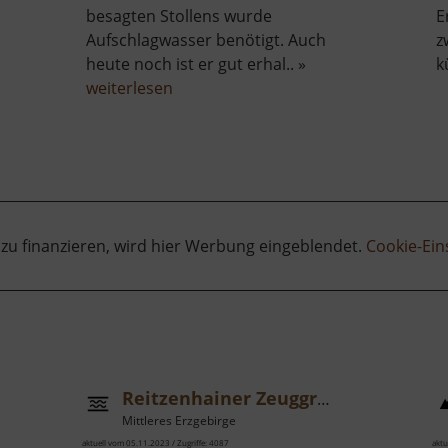
besagten Stollens wurde
E
Aufschlagwasser benötigt. Auch
z
heute noch ist er gut erhal.. »
k
be
über
weiterlesen
Kunstgraben
der
Neuen
Hoffnung
Gottes
Fundgrube
 zu finanzieren, wird hier Werbung eingeblendet.
Cookie-Ein
Reitzenhainer Zeuggraben
Mittleres Erzgebirge
aktuell vom 05.11.2023 / Zugriffe: 4087
aktu