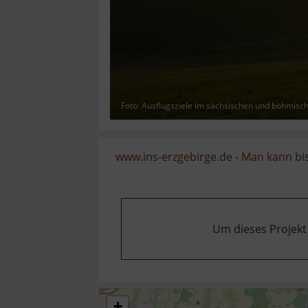
Foto: Ausflugsziele im sächsischen und böhmisc
www.ins-erzgebirge.de
-
Man kann bis
Um dieses Projekt
+