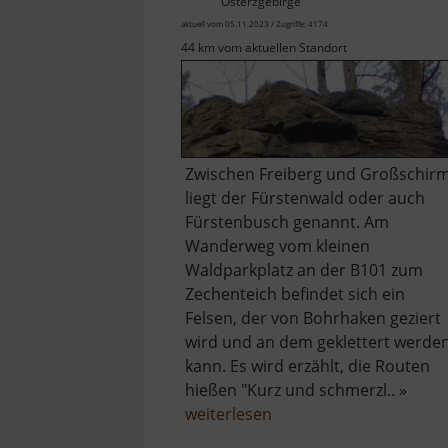
Osterzgebirge
aktuell vom 05.11.2023 / Zugriffe: 4174
44 km vom aktuellen Standort
Zwischen Freiberg und Großschir
liegt der Fürstenwald oder auch
Fürstenbusch genannt. Am
Wanderweg vom kleinen
Waldparkplatz an der B101 zum
Zechenteich befindet sich ein
Felsen, der von Bohrhaken geziert
wird und an dem geklettert werde
kann. Es wird erzählt, die Routen
hießen "Kurz und schmerzl.. »
über
weiterlesen
Kletterfelsen