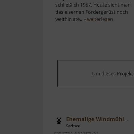
schließlich 1957. Heute sieht man
das eisernen Fördergerüst noch
über
weithin ste.. »
weiterlesen
Fundgru
Türk
Um dieses Projekt
Ehemalige Windmühle Beucha
Sachsen
aktuell vom 05.11.2023 / Zugriffe: 2825