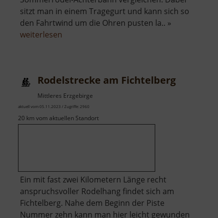
sitzt man in einem Tragegurt und kann sich so
den Fahrtwind um die Ohren pusten la.. »
über
weiterlesen
Fly-
Line
am
Rodelstrecke am Fichtelberg
Fichtelberg
Mittleres Erzgebirge
aktuell vom 05.11.2023 / Zugriffe: 2960
20 km vom aktuellen Standort
Ein mit fast zwei Kilometern Länge recht
anspruchsvoller Rodelhang findet sich am
Fichtelberg. Nahe dem Beginn der Piste
Nummer zehn kann man hier leicht gewunden