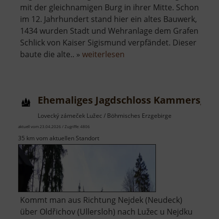
mit der gleichnamigen Burg in ihrer Mitte. Schon
im 12. Jahrhundert stand hier ein altes Bauwerk,
1434 wurden Stadt und Wehranlage dem Grafen
Schlick von Kaiser Sigismund verpfändet. Dieser
über
baute die alte.. »
weiterlesen
Burg
Elbogen
Ehemaliges Jagdschloss Kammersgrü
Lovecký zámeček Lužec / Böhmisches Erzgebirge
aktuell vom 23.04.2026 / Zugriffe: 4806
35 km vom aktuellen Standort
Kommt man aus Richtung Nejdek (Neudeck)
über Oldřichov (Ullersloh) nach Lužec u Nejdku