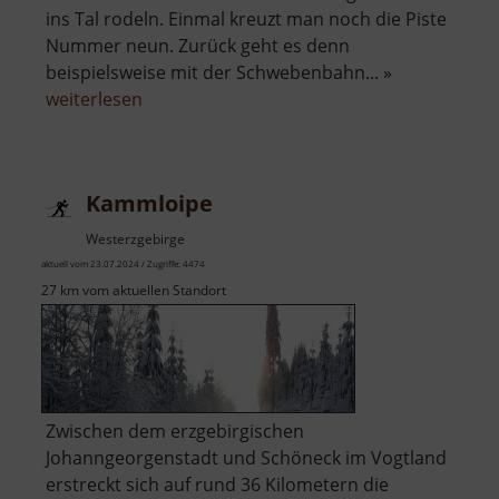
ins Tal rodeln. Einmal kreuzt man noch die Piste
Nummer neun. Zurück geht es denn
beispielsweise mit der Schwebenbahn... »
über
weiterlesen
Rodelstrecke
am
Fichtelberg
Kammloipe
Westerzgebirge
aktuell vom 23.07.2024 / Zugriffe: 4474
27 km vom aktuellen Standort
Zwischen dem erzgebirgischen
Johanngeorgenstadt und Schöneck im Vogtland
erstreckt sich auf rund 36 Kilometern die