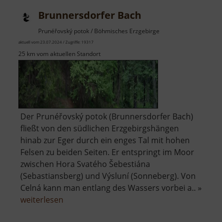
Pfahlberg
Brunnersdorfer Bach
Prunéřovský potok / Böhmisches Erzgebirge
aktuell vom 23.07.2024 / Zugriffe: 19317
25 km vom aktuellen Standort
Der Prunéřovský potok (Brunnersdorfer Bach)
fließt von den südlichen Erzgebirgshängen
hinab zur Eger durch ein enges Tal mit hohen
Felsen zu beiden Seiten. Er entspringt im Moor
zwischen Hora Svatého Šebestiána
(Sebastiansberg) und Výsluní (Sonneberg). Von
Celná kann man entlang des Wassers vorbei a.. »
über
weiterlesen
Brunnersdorfer