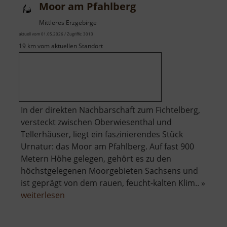
Moor am Pfahlberg
Mittleres Erzgebirge
aktuell vom 01.05.2026 / Zugriffe: 3013
19 km vom aktuellen Standort
In der direkten Nachbarschaft zum Fichtelberg,
versteckt zwischen Oberwiesenthal und
Tellerhäuser, liegt ein faszinierendes Stück
Urnatur: das Moor am Pfahlberg. Auf fast 900
Metern Höhe gelegen, gehört es zu den
höchstgelegenen Moorgebieten Sachsens und
ist geprägt von dem rauen, feucht-kalten Klim.. »
über
weiterlesen
Moor
am