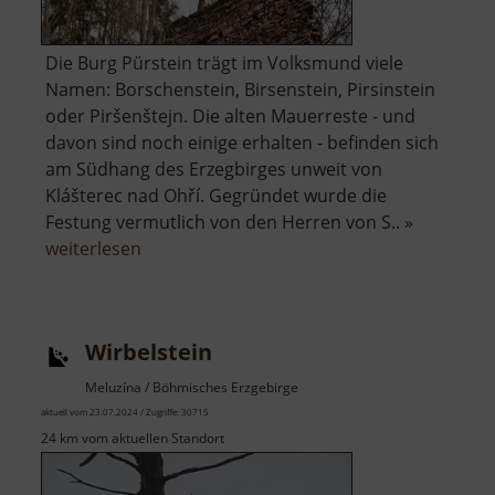
Die Burg Pürstein trägt im Volksmund viele
Namen: Borschenstein, Birsenstein, Pirsinstein
oder Piršenštejn. Die alten Mauerreste - und
davon sind noch einige erhalten - befinden sich
am Südhang des Erzegbirges unweit von
Klášterec nad Ohří. Gegründet wurde die
Festung vermutlich von den Herren von S.. »
über
weiterlesen
Burg
Pürstein
Wirbelstein
Meluzína / Böhmisches Erzgebirge
aktuell vom 23.07.2024 / Zugriffe: 30715
24 km vom aktuellen Standort