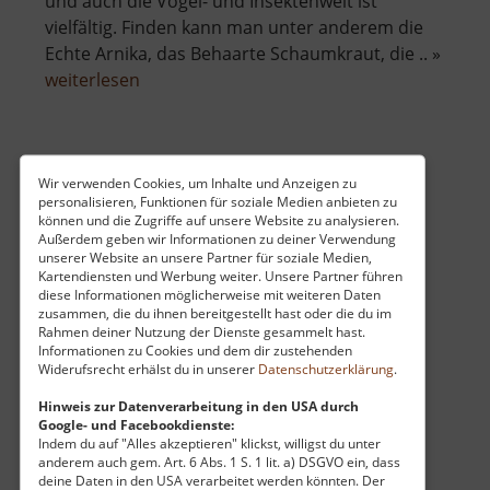
und auch die Vogel- und Insektenwelt ist
vielfältig. Finden kann man unter anderem die
Echte Arnika, das Behaarte Schaumkraut, die .. »
über
weiterlesen
Basaltsteinbruch
Ryžovna
Eispinge
Wir verwenden Cookies, um Inhalte und Anzeigen zu
personalisieren, Funktionen für soziale Medien anbieten zu
Ledová Jáma / Böhmisches Erzgebirge
können und die Zugriffe auf unsere Website zu analysieren.
Außerdem geben wir Informationen zu deiner Verwendung
aktuell vom 23.07.2024 / Zugriffe: 31508
unserer Website an unsere Partner für soziale Medien,
28 km vom aktuellen Standort
Kartendiensten und Werbung weiter. Unsere Partner führen
diese Informationen möglicherweise mit weiteren Daten
zusammen, die du ihnen bereitgestellt hast oder die du im
Rahmen deiner Nutzung der Dienste gesammelt hast.
Informationen zu Cookies und dem dir zustehenden
Widerufsrecht erhälst du in unserer
Datenschutzerklärung
.
Beim Aufstieg auf den Plattenberg (Blatenský
Hinweis zur Datenverarbeitung in den USA durch
Google- und Facebookdienste:
Vrch) vom Ort Horní Blatná aus kommt man
Indem du auf "Alles akzeptieren" klickst, willigst du unter
direkt am Abstieg in diese Schlucht vorbei. Es
anderem auch gem. Art. 6 Abs. 1 S. 1 lit. a) DSGVO ein, dass
deine Daten in den USA verarbeitet werden könnten. Der
handelt sich hierbei um die Reste des zum Teil