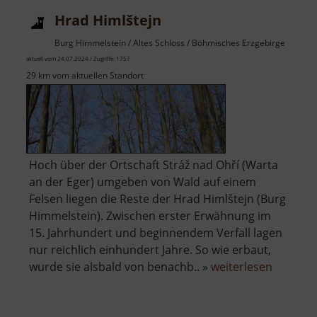
Hrad Himlštejn
Burg Himmelstein / Altes Schloss / Böhmisches Erzgebirge
aktuell vom 24.07.2024 / Zugriffe: 1757
29 km vom aktuellen Standort
Hoch über der Ortschaft Stráž nad Ohří (Warta
an der Eger) umgeben von Wald auf einem
Felsen liegen die Reste der Hrad Himlštejn (Burg
Himmelstein). Zwischen erster Erwähnung im
15. Jahrhundert und beginnendem Verfall lagen
nur reichlich einhundert Jahre. So wie erbaut,
über
wurde sie alsbald von benachb.. »
weiterlesen
Hrad
Himlštej