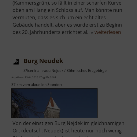
(Kammersgrün), so fällt in einer scharfen Kurve
oben am Hang ein Schloss auf. Man könnte nun
vermuten, dass es sich um ein echt altes
Gebäude handelt, aber es wurde erst zu Beginn
über
des 20. Jahrhunderts errichtet al.. »
weiterlesen
Ehemal
Jagdsc
Kamme
Burg Neudek
Zřícenina hradu Nejdek / Böhmisches Erzgebirge
aktuell vom 23.04.2026 / Zugriffe: 3407
37 km vom aktuellen Standort
Von der einstigen Burg Nejdek im gleichnamigen
Ort (deutsch: Neudek) ist heute nur noch wenig