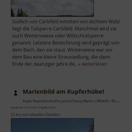
Südlich von Carlsfeld inmitten von dichtem Wald
liegt die Talsperre Carlsfeld. Manchmal wird sie
auch Weiterswiese oder Wilzschtalsperre
genannt. Letztere Bezeichnung wird geprägt von
dem Bach, den sie staut. Winterwiese war vor
dem Bau eine kleine Streusiedlung, die dann
über
Ende der zwanziger Jahre de.. »
weiterlesen
Talsperre
Carlsfeld
Marienbild am Kupferhübel
Kaple Neposkvrněného početí Panny Marie v Mědník / Böhmisches Erzgebirge
aktuell vom 23.07.2024 / Zugriffe: 22566
22 km vom aktuellen Standort