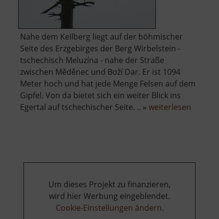
Nahe dem Keilberg liegt auf der böhmischer
Seite des Erzgebirges der Berg Wirbelstein -
tschechisch Meluzína - nahe der Straße
zwischen Měděnec und Boží Dar. Er ist 1094
Meter hoch und hat jede Menge Felsen auf dem
Gipfel. Von da bietet sich ein weiter Blick ins
über
Egertal auf tschechischer Seite. .. »
weiterlesen
Wirbels
Um dieses Projekt zu finanzieren,
wird hier Werbung eingeblendet.
Cookie-Einstellungen ändern
.