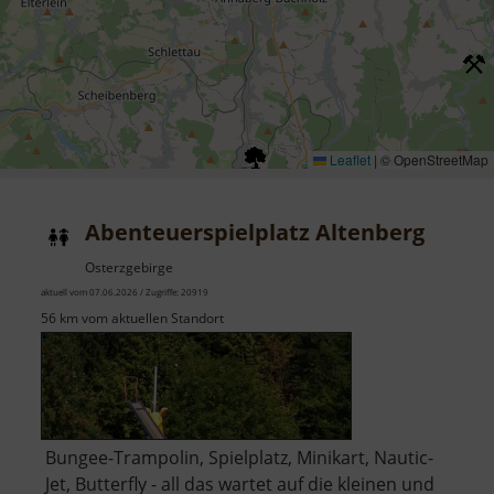
Leaflet
|
© OpenStreetMap
Abenteuerspielplatz Altenberg
Osterzgebirge
aktuell vom 07.06.2026 / Zugriffe: 20919
56 km vom aktuellen Standort
Bungee-Trampolin, Spielplatz, Minikart, Nautic-
Jet, Butterfly - all das wartet auf die kleinen und