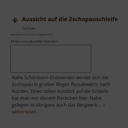
Aussicht auf die Zschopauschleife
Sachsen
aktuell vom 23.07.2024 / Zugriffe: 4170
39 km vom aktuellen Standort
Nahe Schönborn-Dreiwerden windet sich die
Zschopau in großen Bögen flussabwärts nach
Norden. Einen tollen Ausblick auf die Schleife
hat man von diesem Fleckchen hier. Nahe
gelegen ist übrigens auch das Bergwerk. .. »
über
weiterlesen
Aussicht
auf