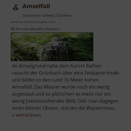
Amselfall
Sächsische Schweiz / Sachsen
aktuell vom 23.07.2024 / Zugriffe: 17024
86 km vom aktuellen Standort
Im Amselgrund nahe dem Kurort Rathen
rauscht der Grünbach über eine Felskante hinab
und bildet so den rund 10 Meter hohen
Amselfall. Das Wasser wurde noch ein wenig
angestaut und so plätschert es meist nur ein
wenig (nebenstehendes Bild). Gibt man dagegen
einen kleinen Obolus, stürzen die Wassermass..
über
»
weiterlesen
Amselfall