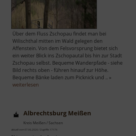
Über dem Fluss Zschopau findet man bei
Wilischthal mitten im Wald gelegen den
Affenstein. Von dem Felsvorsprung bietet sich
ein weiter Blick ins Zschopautal bis hin zur Stadt
Zschopau selbst. Bequeme Wanderpfade - siehe
Bild rechts oben - führen hinauf zur Höhe.
Bequeme Bänke laden zum Picknick und .. »
über
weiterlesen
Affenstein
Albrechtsburg Meißen
Kreis Meißen / Sachsen
aktuell vom 07.06.2026 / Zugriffe: 17174