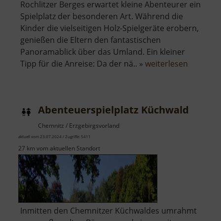
Rochlitzer Berges erwartet kleine Abenteurer ein
Spielplatz der besonderen Art. Während die
Kinder die vielseitigen Holz-Spielgeräte erobern,
genießen die Eltern den fantastischen
Panoramablick über das Umland. Ein kleiner
über
Tipp für die Anreise: Da der nä.. »
weiterlesen
Abenteue
am
Rochlitze
Abenteuerspielplatz Küchwald
Berg
Chemnitz / Erzgebirgsvorland
aktuell vom 23.07.2024 / Zugriffe: 5411
27 km vom aktuellen Standort
Inmitten den Chemnitzer Küchwaldes umrahmt