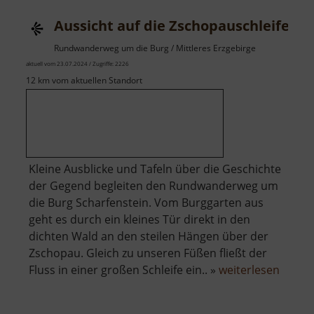
die
Aussicht auf die Zschopauschleife
Zschopauschleife
Rundwanderweg um die Burg / Mittleres Erzgebirge
aktuell vom 23.07.2024 / Zugriffe: 2226
12 km vom aktuellen Standort
Kleine Ausblicke und Tafeln über die Geschichte
der Gegend begleiten den Rundwanderweg um
die Burg Scharfenstein. Vom Burggarten aus
geht es durch ein kleines Tür direkt in den
dichten Wald an den steilen Hängen über der
Zschopau. Gleich zu unseren Füßen fließt der
über
Fluss in einer großen Schleife ein.. »
weiterlesen
Aussic
auf