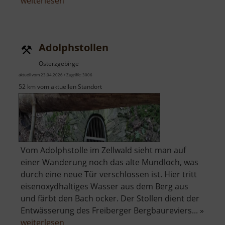
über
weiterlesen
Adlerstein
Adolphstollen
Osterzgebirge
aktuell vom 23.04.2026 / Zugriffe: 3006
52 km vom aktuellen Standort
Vom Adolphstolle im Zellwald sieht man auf
einer Wanderung noch das alte Mundloch, was
durch eine neue Tür verschlossen ist. Hier tritt
eisenoxydhaltiges Wasser aus dem Berg aus
und färbt den Bach ocker. Der Stollen dient der
Entwässerung des Freiberger Bergbaureviers... »
über
weiterlesen