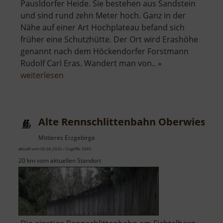
Pausldorfer Heide. Sie bestehen aus Sandstein
und sind rund zehn Meter hoch. Ganz in der
Nähe auf einer Art Hochplateau befand sich
früher eine Schutzhütte. Der Ort wird Erashöhe
genannt nach dem Höckendorfer Forstmann
Rudolf Carl Eras. Wandert man von.. »
über
weiterlesen
Altar,
Kanzel
und
Alte Rennschlittenbahn Oberwiesent
Erashöhe
Mittleres Erzgebirge
aktuell vom 06.06.2026 / Zugriffe: 3085
20 km vom aktuellen Standort