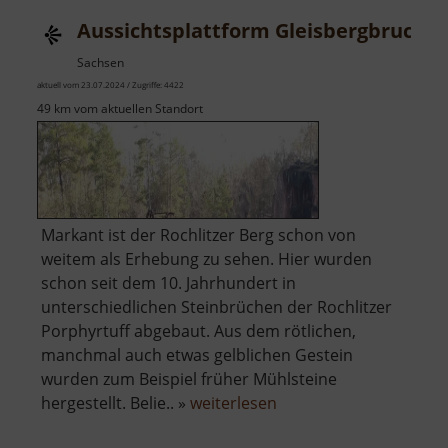
die
Aussichtsplattform Gleisbergbruch
Zschop
Sachsen
aktuell vom 23.07.2024 / Zugriffe: 4422
49 km vom aktuellen Standort
Markant ist der Rochlitzer Berg schon von
weitem als Erhebung zu sehen. Hier wurden
schon seit dem 10. Jahrhundert in
unterschiedlichen Steinbrüchen der Rochlitzer
Porphyrtuff abgebaut. Aus dem rötlichen,
manchmal auch etwas gelblichen Gestein
wurden zum Beispiel früher Mühlsteine
über
hergestellt. Belie.. »
weiterlesen
Aussichtsplattform