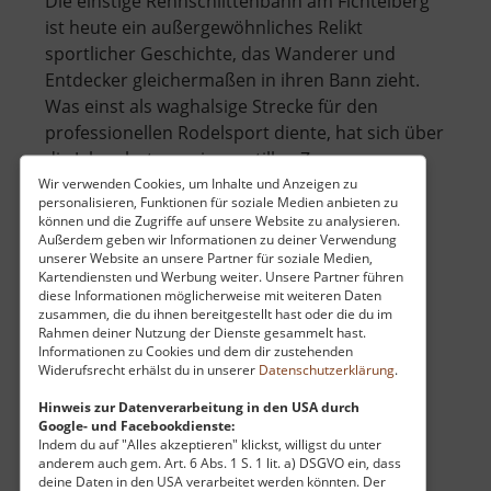
Die einstige Rennschlittenbahn am Fichtelberg
ist heute ein außergewöhnliches Relikt
sportlicher Geschichte, das Wanderer und
Entdecker gleichermaßen in ihren Bann zieht.
Was einst als waghalsige Strecke für den
professionellen Rodelsport diente, hat sich über
die Jahrzehnte zu einem stillen Zeugen .. »
über
weiterlesen
Wir verwenden Cookies, um Inhalte und Anzeigen zu
personalisieren, Funktionen für soziale Medien anbieten zu
Alte
können und die Zugriffe auf unsere Website zu analysieren.
Rennschlittenbahn
Außerdem geben wir Informationen zu deiner Verwendung
unserer Website an unsere Partner für soziale Medien,
Oberwiesenthal
Kartendiensten und Werbung weiter. Unsere Partner führen
Alte Steinbrücke Bräunsdorf
diese Informationen möglicherweise mit weiteren Daten
zusammen, die du ihnen bereitgestellt hast oder die du im
Osterzgebirge
Rahmen deiner Nutzung der Dienste gesammelt hast.
aktuell vom 23.07.2024 / Zugriffe: 2876
Informationen zu Cookies und dem dir zustehenden
Widerufsrecht erhälst du in unserer
Datenschutzerklärung
.
39 km vom aktuellen Standort
Hinweis zur Datenverarbeitung in den USA durch
Google- und Facebookdienste:
Indem du auf "Alles akzeptieren" klickst, willigst du unter
anderem auch gem. Art. 6 Abs. 1 S. 1 lit. a) DSGVO ein, dass
deine Daten in den USA verarbeitet werden könnten. Der