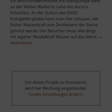
Ein Mini-Pochwerkmodell mit Handpumpe steht
an der Wilden Weißeritz nahe des Aurora
Erbstollns. An der Station des ENSO
Energielehrpfades kann man hier schauen, wie
früher Wasserkraft zum Zerkleinern der Steine
genutzt wurde. Der Besucher muss allerdings
mit eigener Muskelkraft Wasser auf das kleine.. »
über
weiterlesen
Pochwerk
mit
Handpumpe
Um dieses Projekt zu finanzieren,
wird hier Werbung eingeblendet.
Cookie-Einstellungen ändern
.