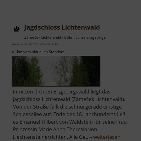
Burg
Gleichenstein
Jagdschloss Lichtenwald
Zámeček Lichtenvald / Böhmisches Erzgebirge
aktuell vom 01.06.2024 / Zugriffe: 5494
41 km vom aktuellen Standort
Inmitten dichten Erzgebirgswald liegt das
Jagdschloss Lichtenwald (Zámeček Lichtenvald).
Von der Straße fällt die schnurgerade einstige
Schlossallee auf. Ende des 18. Jahrhunderts ließ
es Emanuel Filibert von Waldstein für seine Frau
Prinzessin Marie Anna Theresia von
über
Liechtensteinerrichten. Alle Ge.. »
weiterlesen