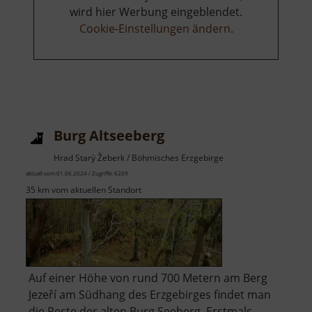
wird hier Werbung eingeblendet.
Cookie-Einstellungen ändern
.
Burg Altseeberg
Hrad Starý Žeberk / Böhmisches Erzgebirge
aktuell vom 01.06.2024 / Zugriffe: 6209
35 km vom aktuellen Standort
Auf einer Höhe von rund 700 Metern am Berg
Jezeří am Südhang des Erzgebirges findet man
die Reste der alten Burg Seeberg. Erstmals