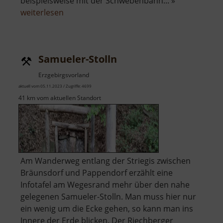
beispielsweise mit der Schwebenbahn... »
über
weiterlesen
Rodelstrecke
am
Fichtelberg
Samueler-Stolln
Erzgebirgsvorland
aktuell vom 05.11.2023 / Zugriffe: 4699
41 km vom aktuellen Standort
Am Wanderweg entlang der Striegis zwischen
Bräunsdorf und Pappendorf erzählt eine
Infotafel am Wegesrand mehr über den nahe
gelegenen Samueler-Stolln. Man muss hier nur
ein wenig um die Ecke gehen, so kann man ins
Innere der Erde blicken. Der Riechberger