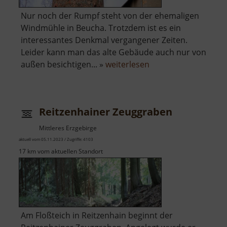
Nur noch der Rumpf steht von der ehemaligen
Windmühle in Beucha. Trotzdem ist es ein
interessantes Denkmal vergangener Zeiten.
Leider kann man das alte Gebäude auch nur von
über
außen besichtigen... »
weiterlesen
Ehemalige
Windmühle
Beucha
Reitzenhainer Zeuggraben
Mittleres Erzgebirge
aktuell vom 05.11.2023 / Zugriffe: 4103
17 km vom aktuellen Standort
Am Floßteich in Reitzenhain beginnt der