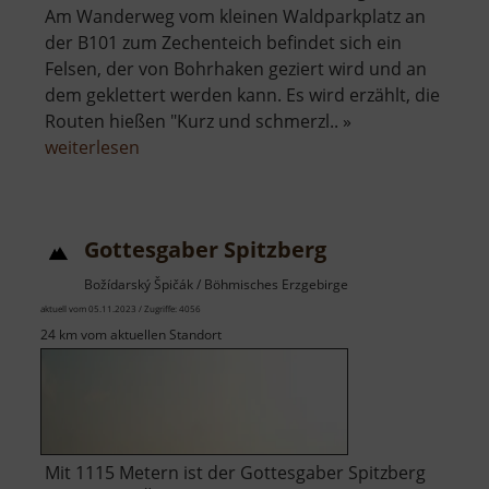
Am Wanderweg vom kleinen Waldparkplatz an
der B101 zum Zechenteich befindet sich ein
Felsen, der von Bohrhaken geziert wird und an
dem geklettert werden kann. Es wird erzählt, die
Routen hießen "Kurz und schmerzl.. »
über
weiterlesen
Kletterfelsen
im
Fürstenbusch
Gottesgaber Spitzberg
Božídarský Špičák / Böhmisches Erzgebirge
aktuell vom 05.11.2023 / Zugriffe: 4056
24 km vom aktuellen Standort
Mit 1115 Metern ist der Gottesgaber Spitzberg