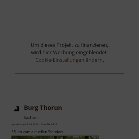
Jagdschl
Lichtenw
Um dieses Projekt zu finanzieren,
wird hier Werbung eingeblendet.
Cookie-Einstellungen ändern
.
Burg Thorun
Sachsen
aktuell vom 01.06.2024 / Zugriffe: 3903
65 km vom aktuellen Standort