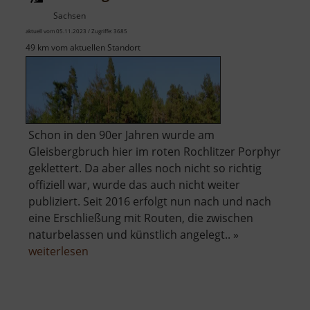
Gottes
Sachsen
Fundgrube
aktuell vom 05.11.2023 / Zugriffe: 3685
49 km vom aktuellen Standort
Schon in den 90er Jahren wurde am
Gleisbergbruch hier im roten Rochlitzer Porphyr
geklettert. Da aber alles noch nicht so richtig
offiziell war, wurde das auch nicht weiter
publiziert. Seit 2016 erfolgt nun nach und nach
eine Erschließung mit Routen, die zwischen
naturbelassen und künstlich angelegt.. »
über
weiterlesen
Klettergarten
im
Seidelbruch