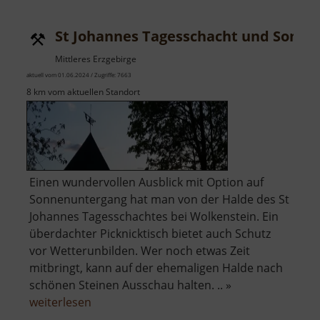
St Johannes Tagesschacht und Somm
Mittleres Erzgebirge
aktuell vom 01.06.2024 / Zugriffe: 7663
8 km vom aktuellen Standort
Einen wundervollen Ausblick mit Option auf
Sonnenuntergang hat man von der Halde des St
Johannes Tagesschachtes bei Wolkenstein. Ein
überdachter Picknicktisch bietet auch Schutz
vor Wetterunbilden. Wer noch etwas Zeit
mitbringt, kann auf der ehemaligen Halde nach
schönen Steinen Ausschau halten. .. »
über
weiterlesen
St