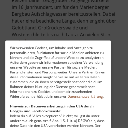
Reitzenhainer Zeuggraben. Angelegt wurde er
im 16. Jahrhundert, um für den Marienberger
Bergbau Aufschlagwasser bereitzustellen. Dabei
hat er eine beachtliche Länge, denn er geht über
Gelobtland, Großrückerswalde und
Wüstenschlette bis nach Lauta. An vielen St.. »
über
weiterlesen
Reitzenhainer
Wir verwenden Cookies, um Inhalte und Anzeigen zu
personalisieren, Funktionen für soziale Medien anbieten zu
Zeuggraben
können und die Zugriffe auf unsere Website zu analysieren.
Außerdem geben wir Informationen zu deiner Verwendung
Loučná
unserer Website an unsere Partner für soziale Medien,
Kartendiensten und Werbung weiter. Unsere Partner führen
diese Informationen möglicherweise mit weiteren Daten
Wieselstein / Böhmisches Erzgebirge
zusammen, die du ihnen bereitgestellt hast oder die du im
aktuell vom 14.04.2024 / Zugriffe: 3396
Rahmen deiner Nutzung der Dienste gesammelt hast.
44 km vom aktuellen Standort
Informationen zu Cookies und dem dir zustehenden
Widerufsrecht erhälst du in unserer
Datenschutzerklärung
.
Hinweis zur Datenverarbeitung in den USA durch
Google- und Facebookdienste:
Indem du auf "Alles akzeptieren" klickst, willigst du unter
anderem auch gem. Art. 6 Abs. 1 S. 1 lit. a) DSGVO ein, dass
deine Daten in den USA verarbeitet werden könnten. Der
Der Loučná (Wieselstein) ist ein Berg im