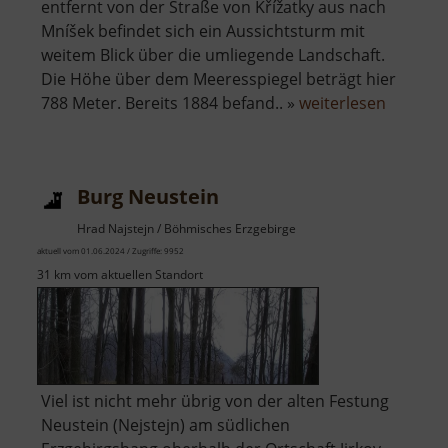
entfernt von der Straße von Křížatky aus nach
Mníšek befindet sich ein Aussichtsturm mit
weitem Blick über die umliegende Landschaft.
Die Höhe über dem Meeresspiegel beträgt hier
über
788 Meter. Bereits 1884 befand.. »
weiterlesen
Aussich
Haselst
Burg Neustein
Hrad Najstejn / Böhmisches Erzgebirge
aktuell vom 01.06.2024 / Zugriffe: 9952
31 km vom aktuellen Standort
Viel ist nicht mehr übrig von der alten Festung
Neustein (Nejstejn) am südlichen