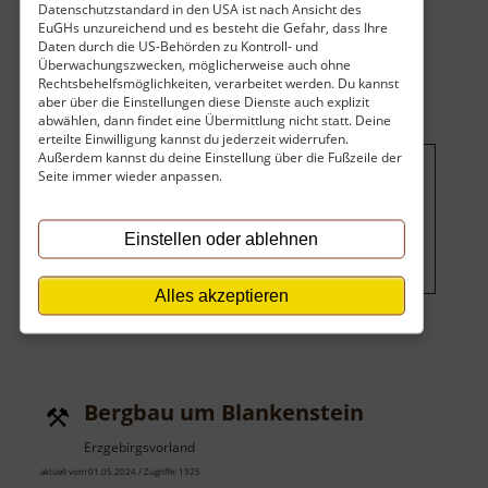
Datenschutzstandard in den USA ist nach Ansicht des
über
böhmischen Erzgebirge.. »
weiterlesen
EuGHs unzureichend und es besteht die Gefahr, dass Ihre
Loučná
Daten durch die US-Behörden zu Kontroll- und
Überwachungszwecken, möglicherweise auch ohne
Rechtsbehelfsmöglichkeiten, verarbeitet werden. Du kannst
aber über die Einstellungen diese Dienste auch explizit
abwählen, dann findet eine Übermittlung nicht statt. Deine
erteilte Einwilligung kannst du jederzeit widerrufen.
Außerdem kannst du deine Einstellung über die Fußzeile der
Seite immer wieder anpassen.
Um dieses Projekt zu finanzieren,
wird hier Werbung eingeblendet.
Einstellen oder ablehnen
Cookie-Einstellungen ändern
.
Alles akzeptieren
Bergbau um Blankenstein
Erzgebirgsvorland
aktuell vom 01.05.2024 / Zugriffe: 1925