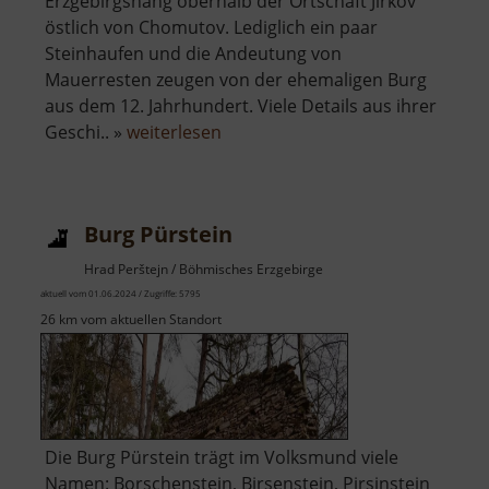
Erzgebirgshang oberhalb der Ortschaft Jirkov
östlich von Chomutov. Lediglich ein paar
Steinhaufen und die Andeutung von
Mauerresten zeugen von der ehemaligen Burg
aus dem 12. Jahrhundert. Viele Details aus ihrer
über
Geschi.. »
weiterlesen
Burg
Neustein
Burg Pürstein
Hrad Perštejn / Böhmisches Erzgebirge
aktuell vom 01.06.2024 / Zugriffe: 5795
26 km vom aktuellen Standort
Die Burg Pürstein trägt im Volksmund viele
Namen: Borschenstein, Birsenstein, Pirsinstein