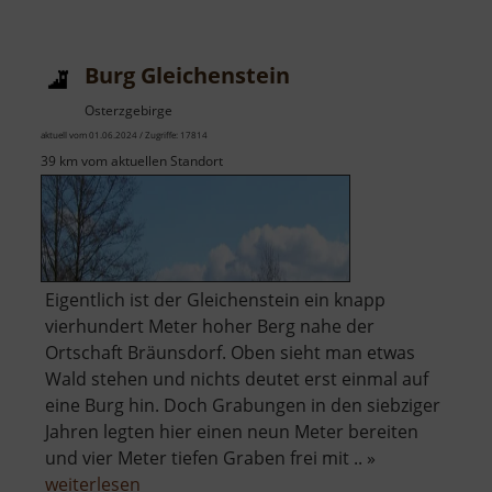
Johannes
Tagesschacht
Burg Gleichenstein
und
Sommerhalde
Osterzgebirge
aktuell vom 01.06.2024 / Zugriffe: 17814
39 km vom aktuellen Standort
Eigentlich ist der Gleichenstein ein knapp
vierhundert Meter hoher Berg nahe der
Ortschaft Bräunsdorf. Oben sieht man etwas
Wald stehen und nichts deutet erst einmal auf
eine Burg hin. Doch Grabungen in den siebziger
Jahren legten hier einen neun Meter bereiten
und vier Meter tiefen Graben frei mit .. »
über
weiterlesen