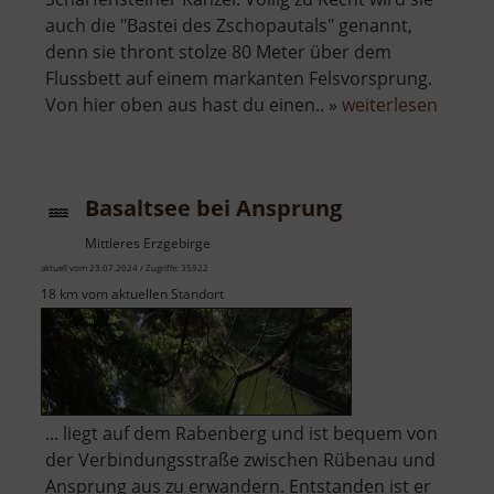
auch die "Bastei des Zschopautals" genannt,
denn sie thront stolze 80 Meter über dem
Flussbett auf einem markanten Felsvorsprung.
über
Von hier oben aus hast du einen.. »
weiterlesen
Scharf
Kanzel
Basaltsee bei Ansprung
Mittleres Erzgebirge
aktuell vom 23.07.2024 / Zugriffe: 35922
18 km vom aktuellen Standort
... liegt auf dem Rabenberg und ist bequem von
der Verbindungsstraße zwischen Rübenau und
Ansprung aus zu erwandern. Entstanden ist er