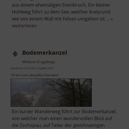
aus einem ehemaligen Steinbruch. Ein kleiner
Hohlweg führt zu dem See, welcher kreisrund
wie von einem Wall mit Felsen umgeben ist. .. »
über
weiterlesen
Basaltsee
bei
Ansprung
Bodemerkanzel
Mittleres Erzgebirge
aktuell vom 23.07.2024 / Zugriffe: 28477
16 km vom aktuellen Standort
Ein kurzer Wanderweg führt zur Bodemerkanzel,
von welcher man einen wundervollen Blick auf
die Zschopau, auf Teiler der gleichnamigen