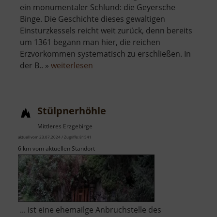
ein monumentaler Schlund: die Geyersche
Binge. Die Geschichte dieses gewaltigen
Einsturzkessels reicht weit zurück, denn bereits
um 1361 begann man hier, die reichen
Erzvorkommen systematisch zu erschließen. In
über
der B.. »
weiterlesen
Binge
in
Geyer
Stülpnerhöhle
Mittleres Erzgebirge
aktuell vom 23.07.2024 / Zugriffe: 81541
6 km vom aktuellen Standort
... ist eine ehemailge Anbruchstelle des