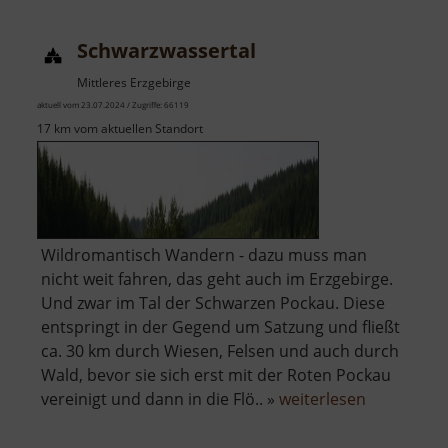
Schwarzwassertal
Mittleres Erzgebirge
aktuell vom 23.07.2024 / Zugriffe: 66119
17 km vom aktuellen Standort
Wildromantisch Wandern - dazu muss man
nicht weit fahren, das geht auch im Erzgebirge.
Und zwar im Tal der Schwarzen Pockau. Diese
entspringt in der Gegend um Satzung und fließt
ca. 30 km durch Wiesen, Felsen und auch durch
Wald, bevor sie sich erst mit der Roten Pockau
über
vereinigt und dann in die Flö.. »
weiterlesen
Schwarzwa