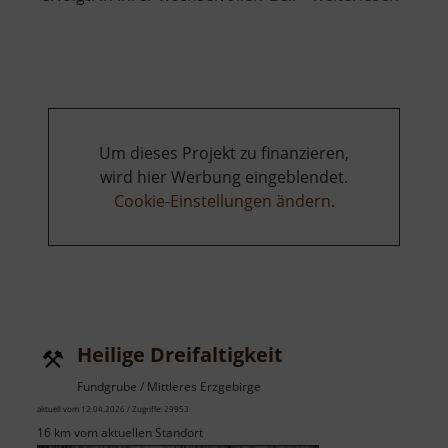
Burg
Scharf
Um dieses Projekt zu finanzieren,
wird hier Werbung eingeblendet.
Cookie-Einstellungen ändern
.
Heilige Dreifaltigkeit
Fundgrube / Mittleres Erzgebirge
aktuell vom 12.04.2026 / Zugriffe: 29953
16 km vom aktuellen Standort