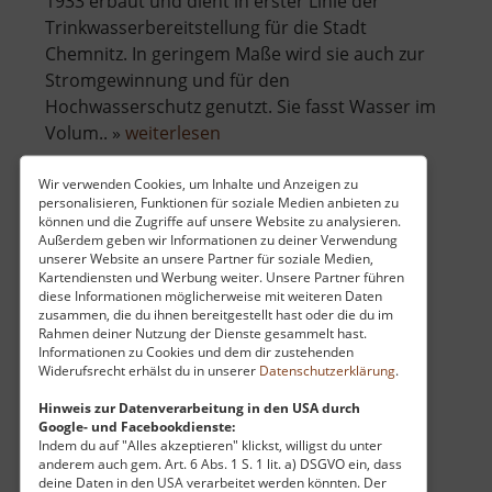
1933 erbaut und dient in erster Linie der
Trinkwasserbereitstellung für die Stadt
Chemnitz. In geringem Maße wird sie auch zur
Stromgewinnung und für den
Hochwasserschutz genutzt. Sie fasst Wasser im
über
Volum.. »
weiterlesen
Saidenbachtalsperre
Wir verwenden Cookies, um Inhalte und Anzeigen zu
personalisieren, Funktionen für soziale Medien anbieten zu
können und die Zugriffe auf unsere Website zu analysieren.
Schwarzer Teich im Bornwald
Außerdem geben wir Informationen zu deiner Verwendung
unserer Website an unsere Partner für soziale Medien,
Mittleres Erzgebirge
Kartendiensten und Werbung weiter. Unsere Partner führen
diese Informationen möglicherweise mit weiteren Daten
aktuell vom 23.07.2024 / Zugriffe: 39543
zusammen, die du ihnen bereitgestellt hast oder die du im
16 km vom aktuellen Standort
Rahmen deiner Nutzung der Dienste gesammelt hast.
Informationen zu Cookies und dem dir zustehenden
Widerufsrecht erhälst du in unserer
Datenschutzerklärung
.
Hinweis zur Datenverarbeitung in den USA durch
Google- und Facebookdienste:
Indem du auf "Alles akzeptieren" klickst, willigst du unter
Im Bornwald nahe Krumhermersdorf bei
anderem auch gem. Art. 6 Abs. 1 S. 1 lit. a) DSGVO ein, dass
deine Daten in den USA verarbeitet werden könnten. Der
Zschopau nicht weit entfernt vom Gasthaus