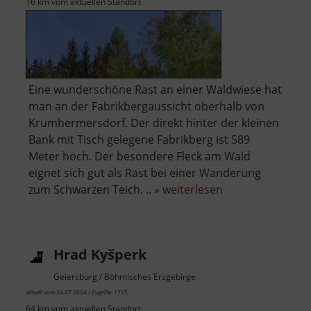
16 km vom aktuellen Standort
Eine wunderschöne Rast an einer Waldwiese hat
man an der Fabrikbergaussicht oberhalb von
Krumhermersdorf. Der direkt hinter der kleinen
Bank mit Tisch gelegene Fabrikberg ist 589
Meter hoch. Der besondere Fleck am Wald
eignet sich gut als Rast bei einer Wanderung
über
zum Schwarzen Teich. .. »
weiterlesen
Fabrikbergaussic
Hrad Kyšperk
Geiersburg / Böhmisches Erzgebirge
aktuell vom 24.07.2024 / Zugriffe: 1715
64 km vom aktuellen Standort