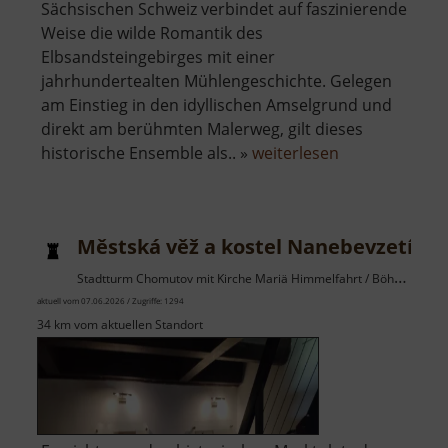
Sächsischen Schweiz verbindet auf faszinierende
Weise die wilde Romantik des
Elbsandsteingebirges mit einer
jahrhundertealten Mühlengeschichte. Gelegen
am Einstieg in den idyllischen Amselgrund und
direkt am berühmten Malerweg, gilt dieses
über
historische Ensemble als.. »
weiterlesen
Rathewalder
Mühle
Městská věž a kostel Nanebevzetí Pa
Stadtturm Chomutov mit Kirche Mariä Himmelfahrt / Böhmisches Erzgebirge
aktuell vom 07.06.2026 / Zugriffe: 1294
34 km vom aktuellen Standort