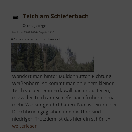
mit
Wasserfall
Teich am Schieferbach
Osterzgebirge
aktuell vom 23.07.2024 / Zugriffe: 2453
42 km vom aktuellen Standort
Wandert man hinter Muldenhütten Richtung
Weißenborn, so kommt man an einem kleinen
Teich vorbei. Dem Erdawall nach zu urteilen,
muss der Teich am Schieferbach früher einmal
mehr Wasser geführt haben. Nun ist ein kleiner
Durchbruch gegraben und die Ufer sind
niedriger. Trotzdem ist das hier ein schön.. »
über
weiterlesen