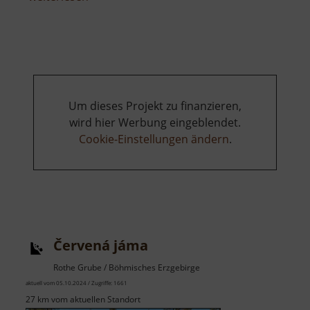
Dom
zu
Meißen
Um dieses Projekt zu finanzieren,
wird hier Werbung eingeblendet.
Cookie-Einstellungen ändern
.
Červená jáma
Rothe Grube / Böhmisches Erzgebirge
aktuell vom 05.10.2024 / Zugriffe: 1661
27 km vom aktuellen Standort