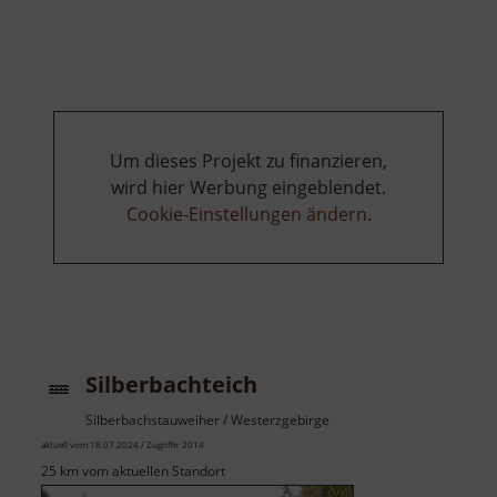
Ausblick
auf
Cranzahl
Um dieses Projekt zu finanzieren,
wird hier Werbung eingeblendet.
Cookie-Einstellungen ändern
.
Silberbachteich
Silberbachstauweiher / Westerzgebirge
aktuell vom 18.07.2024 / Zugriffe: 2014
25 km vom aktuellen Standort