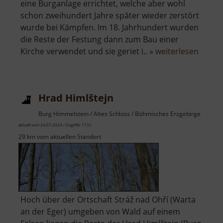
eine Burganlage errichtet, welche aber wohl
schon zweihundert Jahre später wieder zerstört
wurde bei Kämpfen. Im 18. Jahrhundert wurden
die Reste der Festung dann zum Bau einer
über
Kirche verwendet und sie geriet i.. »
weiterlesen
Isenb
Hrad Himlštejn
Burg Himmelstein / Altes Schloss / Böhmisches Erzgebirge
aktuell vom 24.07.2024 / Zugriffe: 1732
29 km vom aktuellen Standort
Hoch über der Ortschaft Stráž nad Ohří (Warta
an der Eger) umgeben von Wald auf einem