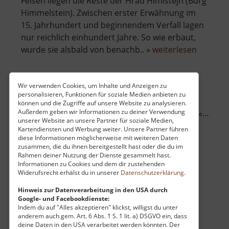
Felsen liegen die Reste der Hrad Himlštejn (Burg
Himmelstein). Zwischen erster Erwähnung im
15. Jahrhundert und beginnendem Verfall lagen
nur reichlich einhundert Jahre. So wie erbaut,
über
wurde sie alsbald von benachb.. »
weiterlesen
Hrad
Himlštej
Wir verwenden Cookies, um Inhalte und Anzeigen zu
personalisieren, Funktionen für soziale Medien anbieten zu
Raubschloss Brandau
können und die Zugriffe auf unsere Website zu analysieren.
Außerdem geben wir Informationen zu deiner Verwendung
Hrad u Brandova / Loupežnická skála / Böhmisches Erzgebirge
unserer Website an unsere Partner für soziale Medien,
aktuell vom 24.07.2024 / Zugriffe: 1827
Kartendiensten und Werbung weiter. Unsere Partner führen
27 km vom aktuellen Standort
diese Informationen möglicherweise mit weiteren Daten
zusammen, die du ihnen bereitgestellt hast oder die du im
Rahmen deiner Nutzung der Dienste gesammelt hast.
Informationen zu Cookies und dem dir zustehenden
Widerufsrecht erhälst du in unserer
Datenschutzerklärung
.
Hinweis zur Datenverarbeitung in den USA durch
Google- und Facebookdienste:
Nahe Brandov (Brandau) oben im Erzgebirge
Indem du auf "Alles akzeptieren" klickst, willigst du unter
finden sich inmitten von Wald Reste einer
anderem auch gem. Art. 6 Abs. 1 S. 1 lit. a) DSGVO ein, dass
deine Daten in den USA verarbeitet werden könnten. Der
hochmittelalterlichen Befestigungsanlage. Zu