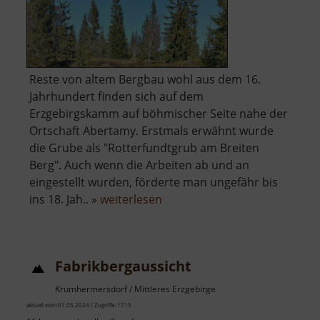
Reste von altem Bergbau wohl aus dem 16.
Jahrhundert finden sich auf dem
Erzgebirgskamm auf böhmischer Seite nahe der
Ortschaft Abertamy. Erstmals erwähnt wurde
die Grube als "Rotterfundtgrub am Breiten
Berg". Auch wenn die Arbeiten ab und an
eingestellt wurden, förderte man ungefähr bis
über
ins 18. Jah.. »
weiterlesen
Červená
jáma
Fabrikbergaussicht
Krumhermersdorf / Mittleres Erzgebirge
aktuell vom 01.05.2024 / Zugriffe: 1715