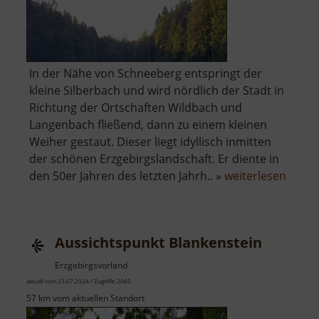
In der Nähe von Schneeberg entspringt der
kleine Silberbach und wird nördlich der Stadt in
Richtung der Ortschaften Wildbach und
Langenbach fließend, dann zu einem kleinen
Weiher gestaut. Dieser liegt idyllisch inmitten
der schönen Erzgebirgslandschaft. Er diente in
über
den 50er Jahren des letzten Jahrh.. »
weiterlesen
Silber
Aussichtspunkt Blankenstein
Erzgebirgsvorland
aktuell vom 23.07.2024 / Zugriffe: 2065
57 km vom aktuellen Standort