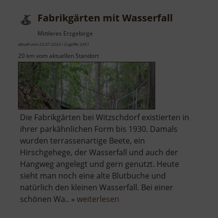
Fabrikgärten mit Wasserfall
Mittleres Erzgebirge
aktuell vom 23.07.2024 / Zugriffe: 2451
20 km vom aktuellen Standort
Die Fabrikgärten bei Witzschdorf existierten in
ihrer parkähnlichen Form bis 1930. Damals
wurden terrassenartige Beete, ein
Hirschgehege, der Wasserfall und auch der
Hangweg angelegt und gern genutzt. Heute
sieht man noch eine alte Blutbuche und
natürlich den kleinen Wasserfall. Bei einer
über
schönen Wa.. »
weiterlesen
Fabrikgärten