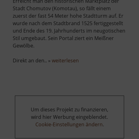
Erreicht man den historischen Marktplatz der
Stadt Chomutov (Komotau), so fällt einem
zuerst der fast 54 Meter hohe Stadtturm auf. Er
wurde nach dem Stadtbrand 1525 fertiggestellt
und Ende des 19. Jahrhunderts im neugotischen
Stil umgebaut. Sein Portal ziert ein Meißner
Gewölbe.
über
Direkt an den.. »
weiterlesen
Městská
věž
a
kostel
Nanebevzetí
Panny
Um dieses Projekt zu finanzieren,
Marie
wird hier Werbung eingeblendet.
Cookie-Einstellungen ändern
.