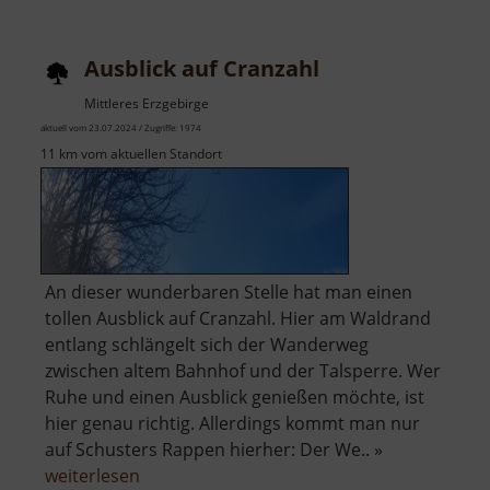
um
Blankenstein
Ausblick auf Cranzahl
Mittleres Erzgebirge
aktuell vom 23.07.2024 / Zugriffe: 1974
11 km vom aktuellen Standort
An dieser wunderbaren Stelle hat man einen
tollen Ausblick auf Cranzahl. Hier am Waldrand
entlang schlängelt sich der Wanderweg
zwischen altem Bahnhof und der Talsperre. Wer
Ruhe und einen Ausblick genießen möchte, ist
hier genau richtig. Allerdings kommt man nur
auf Schusters Rappen hierher: Der We.. »
über
weiterlesen