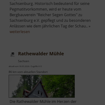
Sachsenburg. Historisch bedeutend für seine
Pegmatitvorkommen, wird er heute vom
Bergbauverein "Reicher Segen Gottes" zu
Sachsenburg e.V. gepflegt und zu besonderen
Anlässen wie dem jährlichen Tag der Schau.. »
über
weiterlesen
Pegmatit
Stolln
an
Rathewalder Mühle
der
Krumbacher
Sachsen
Fähre
aktuell vom 18.05.2026 / Zugriffe: 615
86 km vom aktuellen Standort
Die Rathewalder Mühle im Herzen der