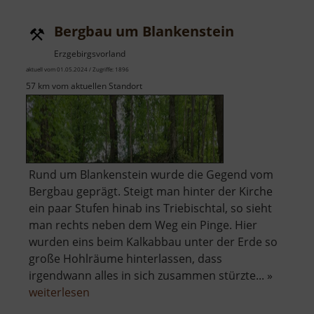
Bergbau um Blankenstein
Erzgebirgsvorland
aktuell vom 01.05.2024 / Zugriffe: 1896
57 km vom aktuellen Standort
Rund um Blankenstein wurde die Gegend vom
Bergbau geprägt. Steigt man hinter der Kirche
ein paar Stufen hinab ins Triebischtal, so sieht
man rechts neben dem Weg ein Pinge. Hier
wurden eins beim Kalkabbau unter der Erde so
große Hohlräume hinterlassen, dass
irgendwann alles in sich zusammen stürzte... »
über
weiterlesen
Bergbau