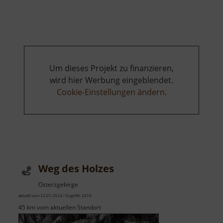
Teich
am
Schieferbach
Um dieses Projekt zu finanzieren,
wird hier Werbung eingeblendet.
Cookie-Einstellungen ändern
.
Weg des Holzes
Osterzgebirge
aktuell vom 23.07.2024 / Zugriffe: 2474
45 km vom aktuellen Standort