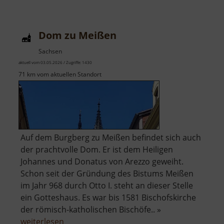
Kleinsteinhöhle
Dom zu Meißen
Sachsen
aktuell vom 03.05.2026 / Zugriffe: 1430
71 km vom aktuellen Standort
Auf dem Burgberg zu Meißen befindet sich auch
der prachtvolle Dom. Er ist dem Heiligen
Johannes und Donatus von Arezzo geweiht.
Schon seit der Gründung des Bistums Meißen
im Jahr 968 durch Otto I. steht an dieser Stelle
ein Gotteshaus. Es war bis 1581 Bischofskirche
der römisch-katholischen Bischöfe.. »
über
weiterlesen