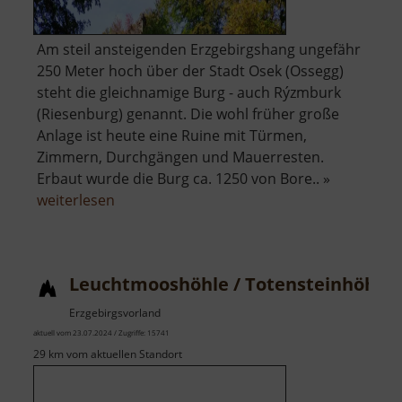
Am steil ansteigenden Erzgebirgshang ungefähr
250 Meter hoch über der Stadt Osek (Ossegg)
steht die gleichnamige Burg - auch Rýzmburk
(Riesenburg) genannt. Die wohl früher große
Anlage ist heute eine Ruine mit Türmen,
Zimmern, Durchgängen und Mauerresten.
Erbaut wurde die Burg ca. 1250 von Bore.. »
über
weiterlesen
Burgruine
Riesenburg
Leuchtmooshöhle / Totensteinhöhle
Erzgebirgsvorland
aktuell vom 23.07.2024 / Zugriffe: 15741
29 km vom aktuellen Standort