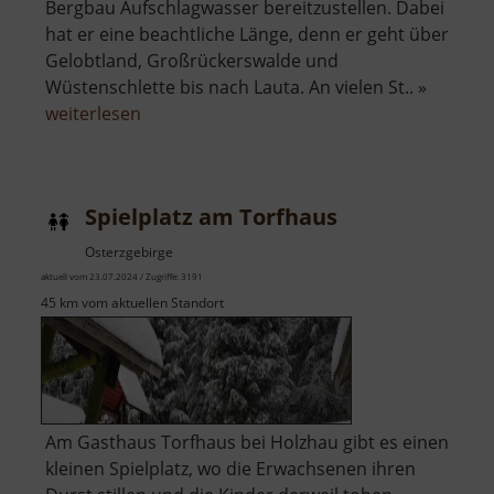
Bergbau Aufschlagwasser bereitzustellen. Dabei
hat er eine beachtliche Länge, denn er geht über
Gelobtland, Großrückerswalde und
Wüstenschlette bis nach Lauta. An vielen St.. »
über
weiterlesen
Reitzenhainer
Zeuggraben
Spielplatz am Torfhaus
Osterzgebirge
aktuell vom 23.07.2024 / Zugriffe: 3191
45 km vom aktuellen Standort
Am Gasthaus Torfhaus bei Holzhau gibt es einen
kleinen Spielplatz, wo die Erwachsenen ihren