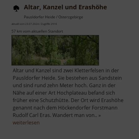
Altar, Kanzel und Erashöhe
Pausldorfer Heide / Osterzgebirge
aktuell vom 23.07.2024 / Zugriffe: 2916
57 km vom aktuellen Standort
Altar und Kanzel sind zwei Kletterfelsen in der
Pausldorfer Heide. Sie bestehen aus Sandstein
und sind rund zehn Meter hoch. Ganz in der
Nähe auf einer Art Hochplateau befand sich
früher eine Schutzhütte. Der Ort wird Erashöhe
genannt nach dem Höckendorfer Forstmann
Rudolf Carl Eras. Wandert man von.. »
über
weiterlesen
Altar,
Kanzel