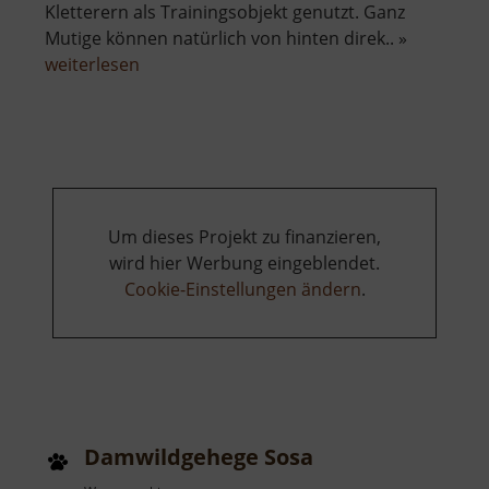
Kletterern als Trainingsobjekt genutzt. Ganz
Mutige können natürlich von hinten direk.. »
über
weiterlesen
Teufelsnase
bei
Wilischthal
Um dieses Projekt zu finanzieren,
wird hier Werbung eingeblendet.
Cookie-Einstellungen ändern
.
Damwildgehege Sosa