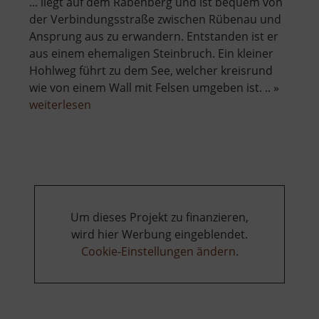
... liegt auf dem Rabenberg und ist bequem von
der Verbindungsstraße zwischen Rübenau und
Ansprung aus zu erwandern. Entstanden ist er
aus einem ehemaligen Steinbruch. Ein kleiner
Hohlweg führt zu dem See, welcher kreisrund
wie von einem Wall mit Felsen umgeben ist. .. »
über
weiterlesen
Basaltsee
bei
Ansprung
Um dieses Projekt zu finanzieren,
wird hier Werbung eingeblendet.
Cookie-Einstellungen ändern
.