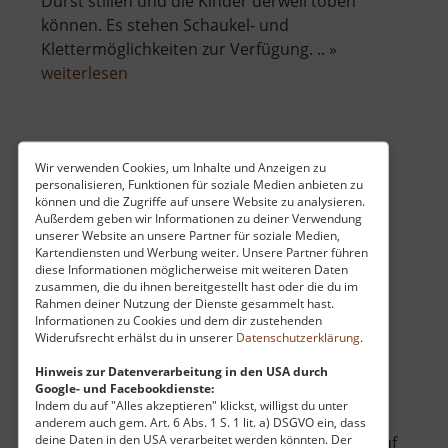
Durst stillen und die Kinder derweil toben
können. Es stehen Schaukel- und
Klettermöglichkeiten zur Verfügung. .. »
über
weiterlesen
Spielplatz
am
Torfhaus
Sonnentempel Tharandt
Wir verwenden Cookies, um Inhalte und Anzeigen zu
personalisieren, Funktionen für soziale Medien anbieten zu
Heilige Hallen / Osterzgebirge
können und die Zugriffe auf unsere Website zu analysieren.
Außerdem geben wir Informationen zu deiner Verwendung
aktuell vom 01.05.2025 / Zugriffe: 5588
unserer Website an unsere Partner für soziale Medien,
59 km vom aktuellen Standort
Kartendiensten und Werbung weiter. Unsere Partner führen
diese Informationen möglicherweise mit weiteren Daten
zusammen, die du ihnen bereitgestellt hast oder die du im
Rahmen deiner Nutzung der Dienste gesammelt hast.
Informationen zu Cookies und dem dir zustehenden
Widerufsrecht erhälst du in unserer
Datenschutzerklärung
.
Am Oberleitenweg zwischen Somsdorf und
Hinweis zur Datenverarbeitung in den USA durch
Google- und Facebookdienste:
Tharandt steht der Sonnentempel an den
Indem du auf "Alles akzeptieren" klickst, willigst du unter
steilen Talhängen. Er ist Teil der sogenannten
anderem auch gem. Art. 6 Abs. 1 S. 1 lit. a) DSGVO ein, dass
deine Daten in den USA verarbeitet werden könnten. Der
Heiligen Hallen - einer Naturverschönerung auf