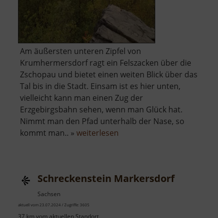
Am äußersten unteren Zipfel von
Krumhermersdorf ragt ein Felszacken über die
Zschopau und bietet einen weiten Blick über das
Tal bis in die Stadt. Einsam ist es hier unten,
vielleicht kann man einen Zug der
Erzgebirgsbahn sehen, wenn man Glück hat.
Nimmt man den Pfad unterhalb der Nase, so
über
kommt man.. »
weiterlesen
Teufelsnase
bei
Krumhermersdorf
Schreckenstein Markersdorf
Sachsen
aktuell vom 23.07.2024 / Zugriffe: 3605
37 km vom aktuellen Standort