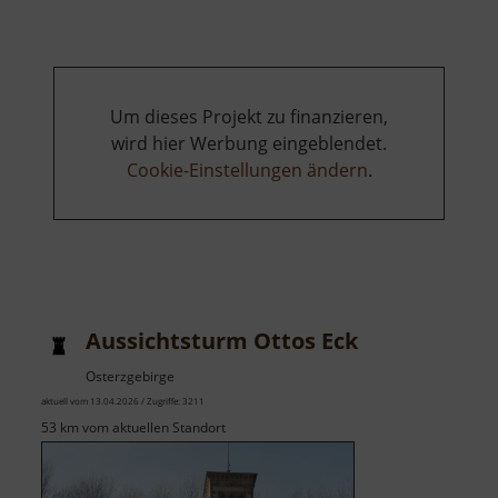
und
Erashöhe
Um dieses Projekt zu finanzieren,
wird hier Werbung eingeblendet.
Cookie-Einstellungen ändern
.
Aussichtsturm Ottos Eck
Osterzgebirge
aktuell vom 13.04.2026 / Zugriffe: 3211
53 km vom aktuellen Standort