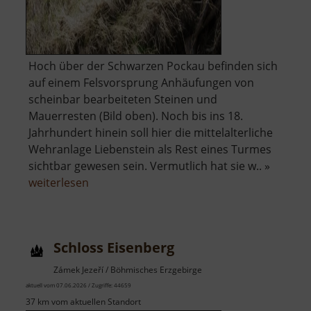
Hoch über der Schwarzen Pockau befinden sich
auf einem Felsvorsprung Anhäufungen von
scheinbar bearbeiteten Steinen und
Mauerresten (Bild oben). Noch bis ins 18.
Jahrhundert hinein soll hier die mittelalterliche
Wehranlage Liebenstein als Rest eines Turmes
sichtbar gewesen sein. Vermutlich hat sie w.. »
über
weiterlesen
Raubschloss
Liebenstein
Schloss Eisenberg
Zámek Jezeří / Böhmisches Erzgebirge
aktuell vom 07.06.2026 / Zugriffe: 44659
37 km vom aktuellen Standort