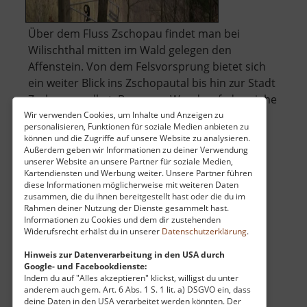
Über dem Fluss Zschopau findet man bei
Wilischthal mitten im Wald gelegen den
Affenstein. Von dem Felsvorsprung bietet sich
ein weiter Blick ins Zschopautal bis hin zur Stadt
Zschopau selbst. Bequeme Wanderpfade - siehe
Bild rechts oben - führen hinauf zur Höhe.
Wir verwenden Cookies, um Inhalte und Anzeigen zu
personalisieren, Funktionen für soziale Medien anbieten zu
Bequeme Bänke laden zum Picknick und .. »
können und die Zugriffe auf unsere Website zu analysieren.
über
weiterlesen
Außerdem geben wir Informationen zu deiner Verwendung
unserer Website an unsere Partner für soziale Medien,
Affenstein
Kartendiensten und Werbung weiter. Unsere Partner führen
diese Informationen möglicherweise mit weiteren Daten
zusammen, die du ihnen bereitgestellt hast oder die du im
Rahmen deiner Nutzung der Dienste gesammelt hast.
Andreas-Gegentrum-Stollen
Informationen zu Cookies und dem dir zustehenden
Widerufsrecht erhälst du in unserer
Datenschutzerklärung
.
Mittleres Erzgebirge
aktuell vom 12.04.2026 / Zugriffe: 50055
Hinweis zur Datenverarbeitung in den USA durch
Google- und Facebookdienste:
12 km vom aktuellen Standort
Indem du auf "Alles akzeptieren" klickst, willigst du unter
anderem auch gem. Art. 6 Abs. 1 S. 1 lit. a) DSGVO ein, dass
deine Daten in den USA verarbeitet werden könnten. Der