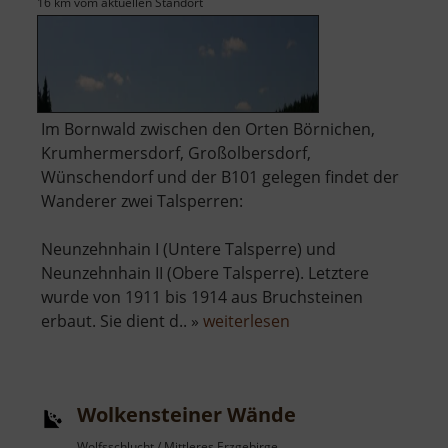
16 km vom aktuellen Standort
Im Bornwald zwischen den Orten Börnichen,
Krumhermersdorf, Großolbersdorf,
Wünschendorf und der B101 gelegen findet der
Wanderer zwei Talsperren:
Neunzehnhain I (Untere Talsperre) und
Neunzehnhain II (Obere Talsperre). Letztere
wurde von 1911 bis 1914 aus Bruchsteinen
über
erbaut. Sie dient d.. »
weiterlesen
Talsperre
Neunzehnhain
II
Wolkensteiner Wände
Wolfsschlucht / Mittleres Erzgebirge