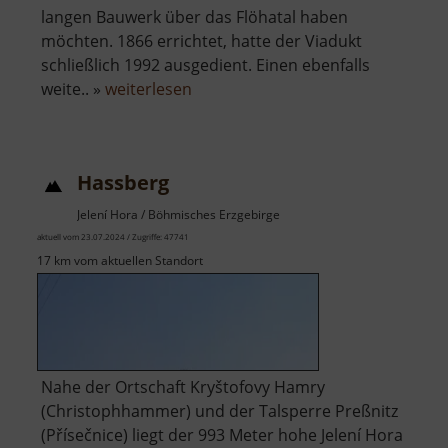
langen Bauwerk über das Flöhatal haben
möchten. 1866 errichtet, hatte der Viadukt
schließlich 1992 ausgedient. Einen ebenfalls
über
weite.. »
weiterlesen
Hetzdorfer
Viadukt
Hassberg
Jelení Hora / Böhmisches Erzgebirge
aktuell vom 23.07.2024 / Zugriffe: 47741
17 km vom aktuellen Standort
Nahe der Ortschaft Kryštofovy Hamry
(Christophhammer) und der Talsperre Preßnitz
(Přísečnice) liegt der 993 Meter hohe Jelení Hora