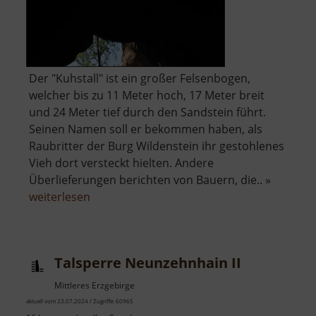
Der "Kuhstall" ist ein großer Felsenbogen,
welcher bis zu 11 Meter hoch, 17 Meter breit
und 24 Meter tief durch den Sandstein führt.
Seinen Namen soll er bekommen haben, als
Raubritter der Burg Wildenstein ihr gestohlenes
Vieh dort versteckt hielten. Andere
Überlieferungen berichten von Bauern, die.. »
über
weiterlesen
Kuhstall
mit
Himmelsleiter
Talsperre Neunzehnhain II
Mittleres Erzgebirge
aktuell vom 23.07.2024 / Zugriffe: 60965