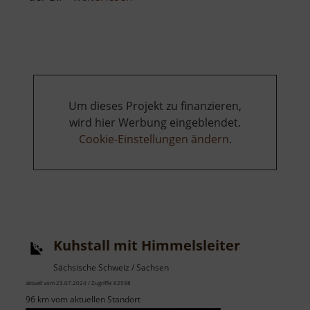
Binge
in
Geyer
Um dieses Projekt zu finanzieren,
wird hier Werbung eingeblendet.
Cookie-Einstellungen ändern
.
Kuhstall mit Himmelsleiter
Sächsische Schweiz / Sachsen
aktuell vom 23.07.2024 / Zugriffe: 62598
96 km vom aktuellen Standort