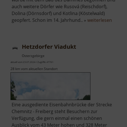
auch weitere Dörfer wie Rusová (Reischdorf),
Dolina (Dörnsdorf) und Kotlina (Köstelwald)
über
geopfert. Schon im 14. Jahrhund.. »
weiterlesen
Talspe
Preßni
Hetzdorfer Viadukt
Osterzgebirge
aktuell vom 23.07.2024 / Zugriffe: 47761
28 km vom aktuellen Standort
Eine ausgediente Eisenbahnbrücke der Strecke
Chemnitz - Freiberg steht Besuchern zur
Verfügung, die gern einmal einen schönen
Ausblick vom 43 Meter hohen und 328 Meter