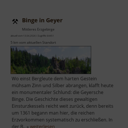
Moorlehrpfad
Stengelhaide
Binge in Geyer
Mittleres Erzgebirge
aktuell vom 13.04.2026 / Zugriffe: 64451
5 km vom aktuellen Standort
Wo einst Bergleute dem harten Gestein
mühsam Zinn und Silber abrangen, klafft heute
ein monumentaler Schlund: die Geyersche
Binge. Die Geschichte dieses gewaltigen
Einsturzkessels reicht weit zurück, denn bereits
um 1361 begann man hier, die reichen
Erzvorkommen systematisch zu erschließen. In
über
der B.. »
weiterlesen