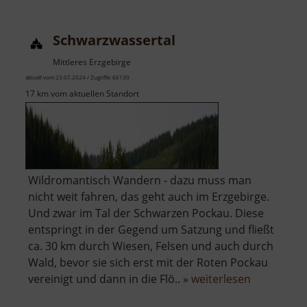
Schwarzwassertal
Mittleres Erzgebirge
aktuell vom 23.07.2024 / Zugriffe: 66130
17 km vom aktuellen Standort
Wildromantisch Wandern - dazu muss man
nicht weit fahren, das geht auch im Erzgebirge.
Und zwar im Tal der Schwarzen Pockau. Diese
entspringt in der Gegend um Satzung und fließt
ca. 30 km durch Wiesen, Felsen und auch durch
Wald, bevor sie sich erst mit der Roten Pockau
über
vereinigt und dann in die Flö.. »
weiterlesen
Schwarzwa