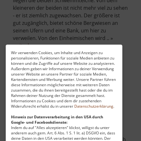
liegen die beiden Schwemmteiche. Von dem
kleineren der beiden ist nicht mehr viel zu sehen
- er ist ziemlich zugewachsen. Der größere ist
gut zugänglich, bietet schöne Bergwiesen an
seinen Ufern und eine Bank, um hier zu
verweilen. Von den Einheimischen wird .. »
über
weiterlesen
Schwemmteich
Wir verwenden Cookies, um Inhalte und Anzeigen zu
personalisieren, Funktionen für soziale Medien anbieten zu
können und die Zugriffe auf unsere Website zu analysieren.
Außerdem geben wir Informationen zu deiner Verwendung
Raubschloss Liebenstein
unserer Website an unsere Partner für soziale Medien,
Kartendiensten und Werbung weiter. Unsere Partner führen
diese Informationen möglicherweise mit weiteren Daten
Mittleres Erzgebirge
zusammen, die du ihnen bereitgestellt hast oder die du im
aktuell vom 01.10.2024 / Zugriffe: 44867
Rahmen deiner Nutzung der Dienste gesammelt hast.
18 km vom aktuellen Standort
Informationen zu Cookies und dem dir zustehenden
Widerufsrecht erhälst du in unserer
Datenschutzerklärung
.
Hinweis zur Datenverarbeitung in den USA durch
Google- und Facebookdienste:
Indem du auf "Alles akzeptieren" klickst, willigst du unter
anderem auch gem. Art. 6 Abs. 1 S. 1 lit. a) DSGVO ein, dass
deine Daten in den USA verarbeitet werden könnten. Der
Hoch über der Schwarzen Pockau befinden sich