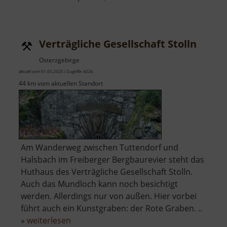
See
am
Lang
Verträgliche Gesellschaft Stolln
Weg
Osterzgebirge
aktuell vom 01.05.2025 / Zugriffe: 4026
44 km vom aktuellen Standort
Am Wanderweg zwischen Tuttendorf und
Halsbach im Freiberger Bergbaurevier steht das
Huthaus des Verträgliche Gesellschaft Stolln.
Auch das Mundloch kann noch besichtigt
werden. Allerdings nur von außen. Hier vorbei
führt auch ein Kunstgraben: der Rote Graben. ..
über
»
weiterlesen