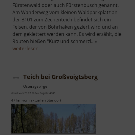
Fürstenwald oder auch Fürstenbusch genannt.
Am Wanderweg vom kleinen Waldparkplatz an
der B101 zum Zechenteich befindet sich ein
Felsen, der von Bohrhaken geziert wird und an
dem geklettert werden kann. Es wird erzählt, die
Routen hießen "Kurz und schmerzl.. »
über
weiterlesen
Kletterfelsen
im
Fürstenbusch
Teich bei Großvoigtsberg
Osterzgebirge
aktuell vom 23.07.2024 / Zugriffe: 4005
47 km vom aktuellen Standort