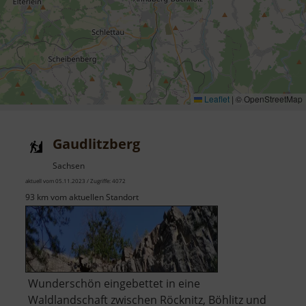
Leaflet
|
© OpenStreetMap
Gaudlitzberg
Sachsen
aktuell vom 05.11.2023 / Zugriffe: 4072
93 km vom aktuellen Standort
Wunderschön eingebettet in eine
Waldlandschaft zwischen Röcknitz, Böhlitz und