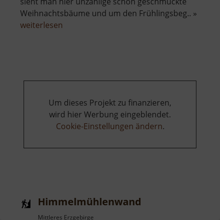
sieht man hier unzählige schön geschmückte
Weihnachtsbäume und um den Frühlingsbeg.. »
über
weiterlesen
Ostereierpfad
/
Weihnachtsbaumpfad
Um dieses Projekt zu finanzieren,
wird hier Werbung eingeblendet.
Cookie-Einstellungen ändern
.
Himmelmühlenwand
Mittleres Erzgebirge