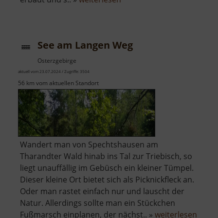
Talsperre
Neunzehnhain
I
See am Langen Weg
Osterzgebirge
aktuell vom 23.07.2024 / Zugriffe: 3504
56 km vom aktuellen Standort
Wandert man von Spechtshausen am
Tharandter Wald hinab ins Tal zur Triebisch, so
liegt unauffällig im Gebüsch ein kleiner Tümpel.
Dieser kleine Ort bietet sich als Picknickfleck an.
Oder man rastet einfach nur und lauscht der
Natur. Allerdings sollte man ein Stückchen
über
Fußmarsch einplanen, der nächst.. »
weiterlesen