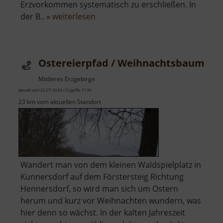
Erzvorkommen systematisch zu erschließen. In
über
der B.. »
weiterlesen
Binge
in
Geyer
Ostereierpfad / Weihnachtsbaumpfa
Mittleres Erzgebirge
aktuell vom 23.07.2024 / Zugriffe: 7130
23 km vom aktuellen Standort
Wandert man von dem kleinen Waldspielplatz in
Kunnersdorf auf dem Förstersteig Richtung
Hennersdorf, so wird man sich um Ostern
herum und kurz vor Weihnachten wundern, was
hier denn so wächst. In der kalten Jahreszeit