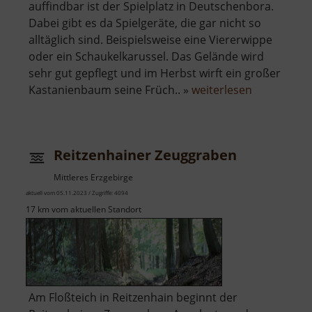
auffindbar ist der Spielplatz in Deutschenbora.
Dabei gibt es da Spielgeräte, die gar nicht so
alltäglich sind. Beispielsweise eine Viererwippe
oder ein Schaukelkarussel. Das Gelände wird
sehr gut gepflegt und im Herbst wirft ein großer
über
Kastanienbaum seine Früch.. »
weiterlesen
Spielplatz
Deutschen
Reitzenhainer Zeuggraben
Mittleres Erzgebirge
aktuell vom 05.11.2023 / Zugriffe: 4094
17 km vom aktuellen Standort
Am Floßteich in Reitzenhain beginnt der