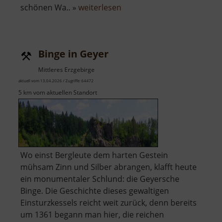
über
schönen Wa.. »
weiterlesen
Fabrikgärten
mit
Wasserfall
Binge in Geyer
Mittleres Erzgebirge
aktuell vom 13.04.2026 / Zugriffe: 64472
5 km vom aktuellen Standort
Wo einst Bergleute dem harten Gestein
mühsam Zinn und Silber abrangen, klafft heute
ein monumentaler Schlund: die Geyersche
Binge. Die Geschichte dieses gewaltigen
Einsturzkessels reicht weit zurück, denn bereits
um 1361 begann man hier, die reichen