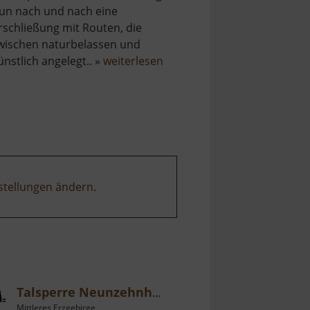
un nach und nach eine
rschließung mit Routen, die
wischen naturbelassen und
über
ünstlich angelegt.. »
weiterlesen
Klettergarten
im
Seidelbruch
stellungen ändern
.
Talsperre Neunzehnhain I
Mittleres Erzgebirge