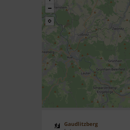
−
Gaudlitzberg