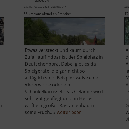
Sachsen
aktuell vom 23.07.2024 / Zugriffe: 3647
aktu
56 km vom aktuellen Standort
17
Etwas versteckt und kaum durch
A
Zufall auffindbar ist der Spielplatz in
d
Deutschenbora. Dabei gibt es da
A
Spielgeräte, die gar nicht so
J
alltäglich sind. Beispielsweise eine
M
Viererwippe oder ein
A
Schaukelkarussel. Das Gelände wird
D
d
sehr gut gepflegt und im Herbst
d
n
wirft ein großer Kastanienbaum
G
über
seine Früch.. »
weiterlesen
W
Spielplatz
v
Deutschenbora