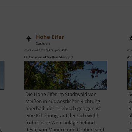
Hohe Eifer
Sachsen
aktuell vom 23.07.2024 / Zugriffe: 4788
aktu
68 km vom aktuellen Standort
49
Die Hohe Eifer im Stadtwald von
S
Meißen in südwestlicher Richtung
G
.
oberhalb der Triebisch gelegen ist
R
eine Erhebung, auf der sich wohl
a
früher eine Wehranlage befand.
o
,
Reste von Mauern und Gräben sind
w