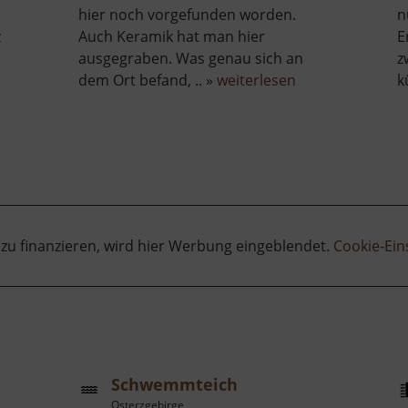
hier noch vorgefunden worden.
n
z
Auch Keramik hat man hier
E
ausgegraben. Was genau sich an
z
über
dem Ort befand, .. »
weiterlesen
k
Hohe
z
Eifer
g
 zu finanzieren, wird hier Werbung eingeblendet.
Cookie-Ein
Schwemmteich
Osterzgebirge