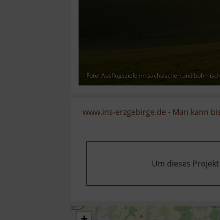
Foto: Ausflugsziele im sächsischen und böhmisc
www.ins-erzgebirge.de
-
Man kann bis
Um dieses Projekt
+