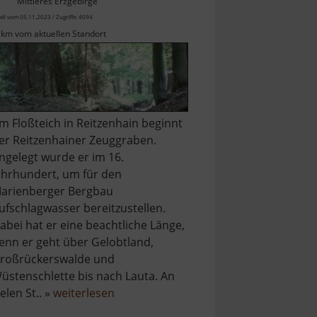
Mittleres Erzgebirge
ell vom 05.11.2023 / Zugriffe: 4094
 km vom aktuellen Standort
m Floßteich in Reitzenhain beginnt
er Reitzenhainer Zeuggraben.
ngelegt wurde er im 16.
ahrhundert, um für den
arienberger Bergbau
ufschlagwasser bereitzustellen.
abei hat er eine beachtliche Länge,
enn er geht über Gelobtland,
roßrückerswalde und
üstenschlette bis nach Lauta. An
über
ielen St.. »
weiterlesen
Reitzenhainer