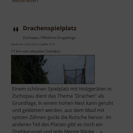
über
weiterlesen
Spielplatz
an
der
Drachenspielplatz
Lessingstraße
Zschopau / Mittleres Erzgebirge
aktuell vom 13.04.2026 / Zugriffe: 7318
17 km vom aktuellen Standort
Einem schönen Spielplatz mit Holzgeräten in
Zschopau dient das Thema "Drachen" als
Grundlage. In einem hohen Nest kann geruht
und geklettert werden, aus dem Maul mit
spitzen Zähnen guckt die Rutsche hervor. Im
anderen Teil des Platzes gibt es noch ein
Drehkarussel und jede Menge Bänke. .. »