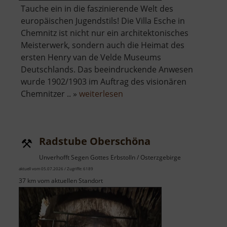
Tauche ein in die faszinierende Welt des
europäischen Jugendstils! Die Villa Esche in
Chemnitz ist nicht nur ein architektonisches
Meisterwerk, sondern auch die Heimat des
ersten Henry van de Velde Museums
Deutschlands. Das beeindruckende Anwesen
wurde 1902/1903 im Auftrag des visionären
über
Chemnitzer .. »
weiterlesen
Henry
van
de
Radstube Oberschöna
Velde
Museum
Unverhofft Segen Gottes Erbstolln / Osterzgebirge
aktuell vom 05.07.2026 / Zugriffe: 6189
37 km vom aktuellen Standort