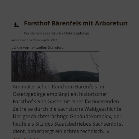
Forsthof Bärenfels mit Arboretum
Walderlebniszentrum / Osterzgebirge
aktuell vom 10.06.2026 / Zugriffe: 4987
52 km vom aktuellen Standort
Am malerischen Rand von Bärenfels im
Osterzgebirge empfängt ein historischer
Forsthof seine Gäste mit einer faszinierenden
Zeitreise durch die sächsische Waldgeschichte.
Der geschichtsträchtige Gebäudekomplex, der
heute als Sitz des Staatsbetriebes Sachsenforst
dient, beherbergt ein echtes technisch.. »
über
weiterlesen