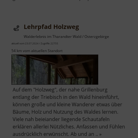
Spielp
Spec
Lehrpfad Holzweg
Walderlebnis im Tharandter Wald / Osterzgebirge
aktuell vom 23.07.2024 / Zugriffe: 22755
54 km vom aktuellen Standort
Auf dem "Holzweg", der nahe Grillenburg
entlang der Triebisch in den Wald hineinführt,
können große und kleine Wanderer etwas über
Bäume, Holz und Nutzung des Waldes lernen.
Viele nah beieiander liegende Schautafeln
erklären allerlei Nützliches. Anfassen und Fühlen
ausdrücklich erwünscht. Ab und an .. »