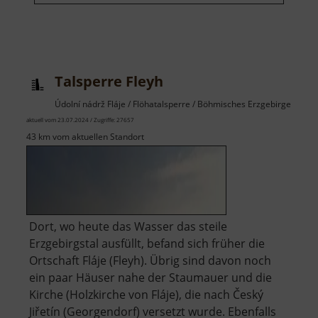
Talsperre Fleyh
Údolní nádrž Fláje / Flöhatalsperre / Böhmisches Erzgebirge
aktuell vom 23.07.2024 / Zugriffe: 27657
43 km vom aktuellen Standort
Dort, wo heute das Wasser das steile
Erzgebirgstal ausfüllt, befand sich früher die
Ortschaft Fláje (Fleyh). Übrig sind davon noch
ein paar Häuser nahe der Staumauer und die
Kirche (Holzkirche von Fláje), die nach Český
Jiřetín (Georgendorf) versetzt wurde. Ebenfalls