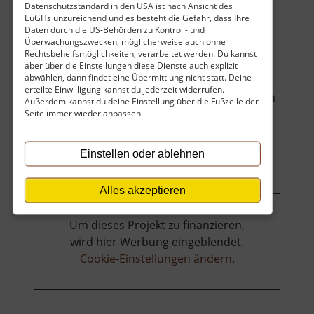
Datenschutzstandard in den USA ist nach Ansicht des
EuGHs unzureichend und es besteht die Gefahr, dass Ihre
Daten durch die US-Behörden zu Kontroll- und
Überwachungszwecken, möglicherweise auch ohne
Rechtsbehelfsmöglichkeiten, verarbeitet werden. Du kannst
Hier findet der Wanderer neben sonnigen
aber über die Einstellungen diese Dienste auch explizit
abwählen, dann findet eine Übermittlung nicht statt. Deine
Bergwiesen einen Grillplatz mit
erteilte Einwilligung kannst du jederzeit widerrufen.
Wassertretbecken. Bänke laden zum Verweilen
Außerdem kannst du deine Einstellung über die Fußzeile der
über
ein... »
weiterlesen
Seite immer wieder anpassen.
Altes
Waldbad
Einstellen oder ablehnen
Alles akzeptieren
Um dieses Projekt zu finanzieren,
wird hier Werbung eingeblendet.
Cookie-Einstellungen ändern
.