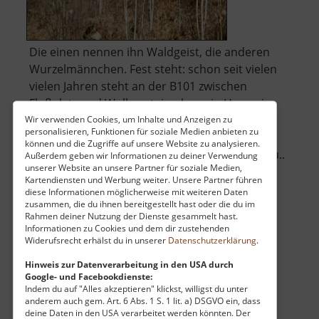
Die einen nennen ihn Waldgeist, die anderen
Wurzelmännchen. Fest steht: schon seit vielen
vielen Jahren steht an der B101 zwischen
Floßplatz und Wolkenstein oben ein Hang ein
seltsamer Waldmann. Immer wenn wir als
Wir verwenden Cookies, um Inhalte und Anzeigen zu
personalisieren, Funktionen für soziale Medien anbieten zu
Kinder dort vorbei fuhren, wurde geschaut.
können und die Zugriffe auf unsere Website zu analysieren.
Direkt dorthin kommt man nicht. Man kann nu..
Außerdem geben wir Informationen zu deiner Verwendung
unserer Website an unsere Partner für soziale Medien,
über
»
weiterlesen
Kartendiensten und Werbung weiter. Unsere Partner führen
Waldgeist
diese Informationen möglicherweise mit weiteren Daten
zusammen, die du ihnen bereitgestellt hast oder die du im
Rahmen deiner Nutzung der Dienste gesammelt hast.
Informationen zu Cookies und dem dir zustehenden
Altes Waldbad
Widerufsrecht erhälst du in unserer
Datenschutzerklärung
.
Wildenthal / Westerzgebirge
Hinweis zur Datenverarbeitung in den USA durch
Google- und Facebookdienste:
aktuell vom 01.03.2025 / Zugriffe: 15281
Indem du auf "Alles akzeptieren" klickst, willigst du unter
32 km vom aktuellen Standort
anderem auch gem. Art. 6 Abs. 1 S. 1 lit. a) DSGVO ein, dass
deine Daten in den USA verarbeitet werden könnten. Der