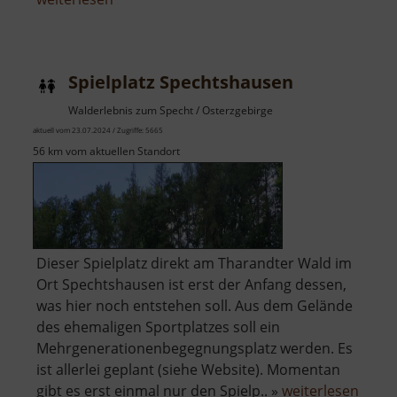
Forsthof
Bärenfels
mit
Spielplatz Spechtshausen
Arboretum
Walderlebnis zum Specht / Osterzgebirge
aktuell vom 23.07.2024 / Zugriffe: 5665
56 km vom aktuellen Standort
Dieser Spielplatz direkt am Tharandter Wald im
Ort Spechtshausen ist erst der Anfang dessen,
was hier noch entstehen soll. Aus dem Gelände
des ehemaligen Sportplatzes soll ein
Mehrgenerationenbegegnungsplatz werden. Es
ist allerlei geplant (siehe Website). Momentan
über
gibt es erst einmal nur den Spielp.. »
weiterlesen