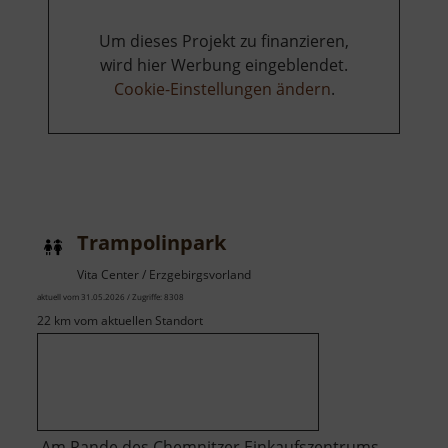
Um dieses Projekt zu finanzieren,
wird hier Werbung eingeblendet.
Cookie-Einstellungen ändern
.
Trampolinpark
Vita Center / Erzgebirgsvorland
aktuell vom 31.05.2026 / Zugriffe: 8308
22 km vom aktuellen Standort
Am Rande des Chemnitzer Einkaufszentrums