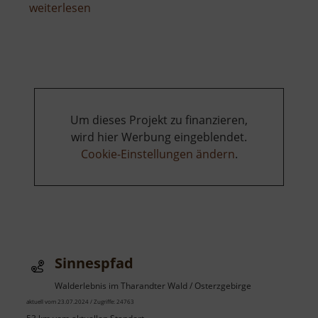
über
weiterlesen
Lehrpfad
Holzweg
Um dieses Projekt zu finanzieren,
wird hier Werbung eingeblendet.
Cookie-Einstellungen ändern
.
Sinnespfad
Walderlebnis im Tharandter Wald / Osterzgebirge
aktuell vom 23.07.2024 / Zugriffe: 24763